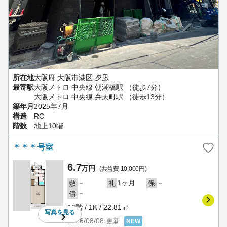
所在地
大阪府 大阪市港区 夕凪
最寄駅
大阪メトロ 中央線 朝潮橋駅 （徒歩7分）
大阪メトロ 中央線 弁天町駅 （徒歩13分）
築年月
2025年7月
構造
RC
階数
地上10階
＊＊＊号室
6.7
万円
(共益費 10,000円)
－
1ヶ月
－
敷
礼
保
－
償
10階 / 1K / 22.81㎡
写真を
見る
2026/08/08
更新
NEW