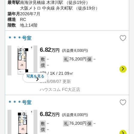
最寄駅
南海汐見橋線 木津川駅 （徒歩19分）
大阪メトロ 中央線 弁天町駅 （徒歩19分）
築年月
2026年7月
構造
RC
階数
地上14階
＊＊＊号室
6.82
万円
(共益費 8,000円)
－
76,200円
－
敷
礼
保
－
償
2階 / 1K / 21.09㎡
写真を
見る
2026/08/07
更新
ハウスコム FC大正店
＊＊＊号室
6.82
万円
(共益費 8,000円)
－
76,200円
－
敷
礼
保
－
償