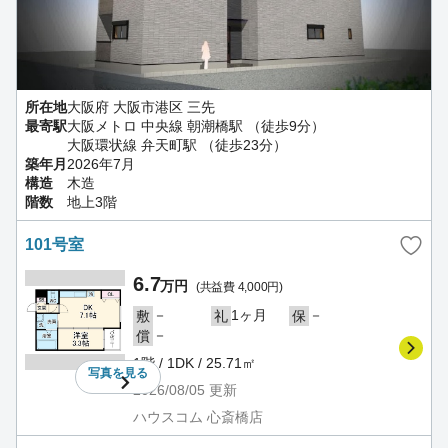
所在地
大阪府 大阪市港区 三先
最寄駅
大阪メトロ 中央線 朝潮橋駅 （徒歩9分）
大阪環状線 弁天町駅 （徒歩23分）
築年月
2026年7月
構造
木造
階数
地上3階
101号室
6.7
万円
(共益費 4,000円)
－
1ヶ月
－
敷
礼
保
－
償
1階 / 1DK / 25.71㎡
写真を
見る
2026/08/05
更新
ハウスコム 心斎橋店