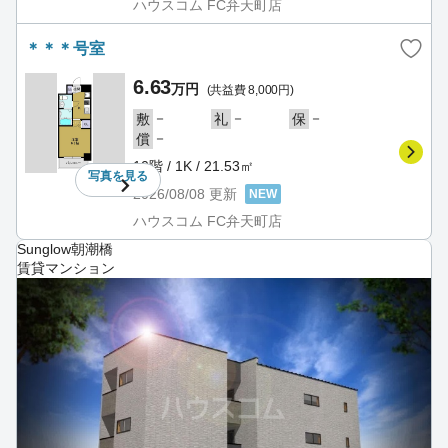
ハウスコム FC弁天町店
＊＊＊号室
6.63
万円
(共益費 8,000円)
－
－
－
敷
礼
保
－
償
10階 / 1K / 21.53㎡
写真を
見る
2026/08/08
更新
NEW
ハウスコム FC弁天町店
Sunglow朝潮橋
賃貸マンション