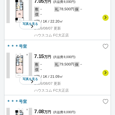
7.05
万円
(共益費 8,000円)
－
78,500円
－
敷
礼
保
－
償
8階 / 1K / 22.20㎡
写真を
見る
2026/08/07
更新
ハウスコム FC大正店
＊＊＊号室
7.15
万円
(共益費 8,000円)
－
79,500円
－
敷
礼
保
－
償
8階 / 1K / 21.09㎡
写真を
見る
2026/08/07
更新
ハウスコム FC大正店
＊＊＊号室
7.08
万円
(共益費 8,000円)