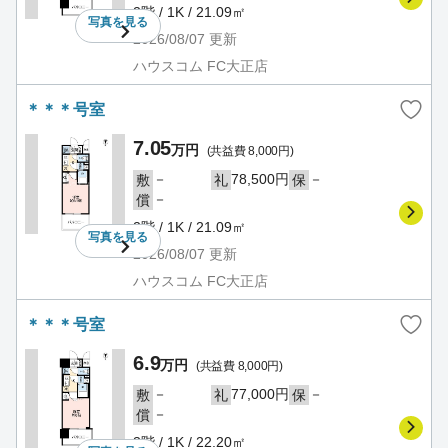
2階 / 1K / 21.09㎡
写真を
見る
2026/08/07
更新
ハウスコム FC大正店
＊＊＊号室
7.05
万円
(共益費 8,000円)
－
78,500円
－
敷
礼
保
－
償
2階 / 1K / 21.09㎡
写真を
見る
2026/08/07
更新
ハウスコム FC大正店
＊＊＊号室
6.9
万円
(共益費 8,000円)
－
77,000円
－
敷
礼
保
－
償
3階 / 1K / 22.20㎡