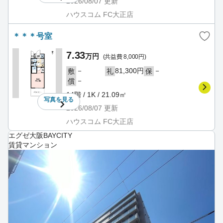
2026/08/07
更新
ハウスコム FC大正店
＊＊＊号室
7.33
万円
(共益費 8,000円)
－
81,300円
－
敷
礼
保
－
償
14階 / 1K / 21.09㎡
写真を
見る
2026/08/07
更新
ハウスコム FC大正店
エグゼ大阪BAYCITY
賃貸マンション