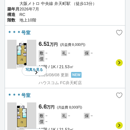
大阪メトロ 中央線 弁天町駅 （徒歩13分）
築年月
2026年7月
構造
RC
階数
地上10階
＊＊＊号室
6.51
万円
(共益費 8,000円)
－
－
－
敷
礼
保
－
償
10階 / 1K / 21.53㎡
写真を
見る
2026/08/08
更新
NEW
ハウスコム FC弁天町店
＊＊＊号室
6.6
万円
(共益費 8,000円)
－
－
－
敷
礼
保
－
償
10階 / 1K / 21.53㎡