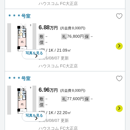
ハウスコム FC大正店
＊＊＊号室
6.88
万円
(共益費 8,000円)
－
76,800円
－
敷
礼
保
－
償
4階 / 1K / 21.09㎡
写真を
見る
2026/08/07
更新
ハウスコム FC大正店
＊＊＊号室
6.96
万円
(共益費 8,000円)
－
77,600円
－
敷
礼
保
－
償
5階 / 1K / 22.20㎡
写真を
見る
2026/08/07
更新
ハウスコム FC大正店