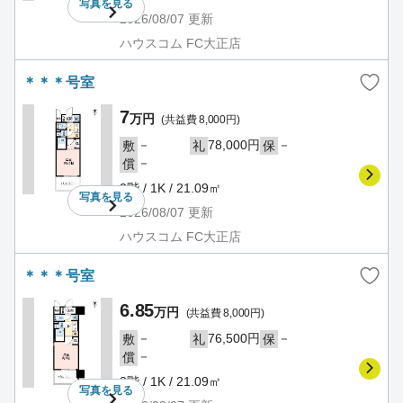
写真を
見る
2026/08/07
更新
ハウスコム FC大正店
＊＊＊号室
7
万円
(共益費 8,000円)
－
78,000円
－
敷
礼
保
－
償
3階 / 1K / 21.09㎡
写真を
見る
2026/08/07
更新
ハウスコム FC大正店
＊＊＊号室
6.85
万円
(共益費 8,000円)
－
76,500円
－
敷
礼
保
－
償
3階 / 1K / 21.09㎡
写真を
見る