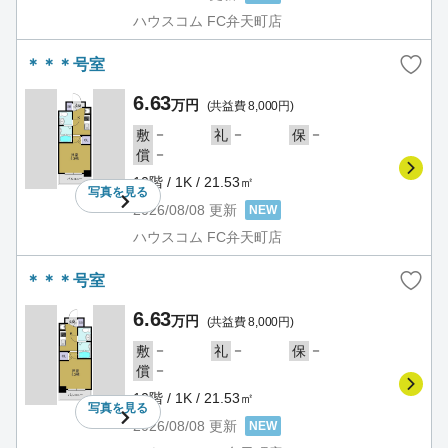
ハウスコム FC弁天町店
＊＊＊号室
6.63
万円
(共益費 8,000円)
－
－
－
敷
礼
保
－
償
10階 / 1K / 21.53㎡
写真を
見る
2026/08/08
更新
NEW
ハウスコム FC弁天町店
＊＊＊号室
6.63
万円
(共益費 8,000円)
－
－
－
敷
礼
保
－
償
10階 / 1K / 21.53㎡
写真を
見る
2026/08/08
更新
NEW