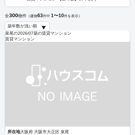
300
63
1〜10
全
物件
（建物
件中
件を表示）
泉尾の2026/07築の賃貸マンション
賃貸マンション
所在地
大阪府 大阪市大正区 泉尾