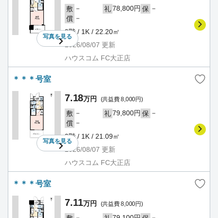
－
78,800円
－
敷
礼
保
－
償
9階 / 1K / 22.20㎡
写真を
見る
2026/08/07
更新
ハウスコム FC大正店
＊＊＊号室
7.18
万円
(共益費 8,000円)
－
79,800円
－
敷
礼
保
－
償
9階 / 1K / 21.09㎡
写真を
見る
2026/08/07
更新
ハウスコム FC大正店
＊＊＊号室
7.11
万円
(共益費 8,000円)
－
79,100円
－