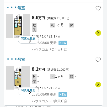
＊＊＊号室
8.6
万円
(共益費 11,000円)
－
1ヶ月
－
敷
礼
保
－
償
10階 / 1K / 21.17㎡
写真を
見る
2026/08/08
更新
NEW
ハウスコム FC弁天町店
＊＊＊号室
8.1
万円
(共益費 11,000円)
－
1ヶ月
－
敷
礼
保
－
償
10階 / 1K / 21.53㎡
写真を
見る
2026/08/08
更新
NEW
ハウスコム FC弁天町店