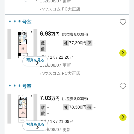
2026/08/07
更新
ハウスコム FC大正店
＊＊＊号室
6.93
万円
(共益費 8,000円)
－
77,300円
－
敷
礼
保
－
償
4階 / 1K / 22.20㎡
写真を
見る
2026/08/07
更新
ハウスコム FC大正店
＊＊＊号室
7.03
万円
(共益費 8,000円)
－
78,300円
－
敷
礼
保
－
償
4階 / 1K / 21.09㎡
写真を
見る
2026/08/07
更新