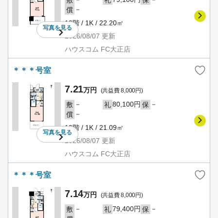
敷
礼
保
－
償
10階 / 1K / 22.20㎡
写真を
見る
2026/08/07
更新
ハウスコム FC大正店
＊＊＊号室
7.21
万円
(共益費 8,000円)
－
80,100円
－
敷
礼
保
－
償
10階 / 1K / 21.09㎡
写真を
見る
2026/08/07
更新
ハウスコム FC大正店
＊＊＊号室
7.14
万円
(共益費 8,000円)
－
79,400円
－
敷
礼
保