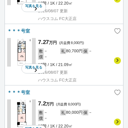
12階 / 1K / 22.20㎡
写真を
見る
2026/08/07
更新
ハウスコム FC大正店
＊＊＊号室
7.27
万円
(共益費 8,000円)
－
80,700円
－
敷
礼
保
－
償
12階 / 1K / 21.09㎡
写真を
見る
2026/08/07
更新
ハウスコム FC大正店
＊＊＊号室
7.2
万円
(共益費 8,000円)
－
80,000円
－
敷
礼
保
－
償
13階 / 1K / 22.20㎡