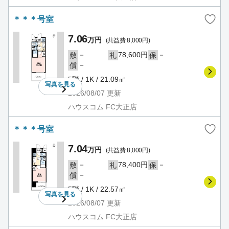
＊＊＊号室
7.06
万円
(共益費 8,000円)
－
78,600円
－
敷
礼
保
－
償
5階 / 1K / 21.09㎡
写真を
見る
2026/08/07
更新
ハウスコム FC大正店
＊＊＊号室
7.04
万円
(共益費 8,000円)
－
78,400円
－
敷
礼
保
－
償
5階 / 1K / 22.57㎡
写真を
見る
2026/08/07
更新
ハウスコム FC大正店