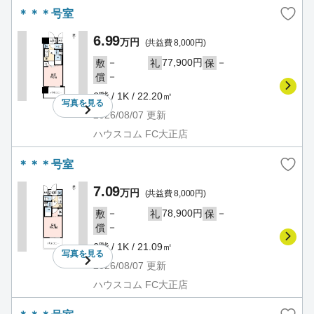
＊＊＊号室
6.99
万円
(共益費 8,000円)
－
77,900円
－
敷
礼
保
－
償
6階 / 1K / 22.20㎡
写真を
見る
2026/08/07
更新
ハウスコム FC大正店
＊＊＊号室
7.09
万円
(共益費 8,000円)
－
78,900円
－
敷
礼
保
－
償
6階 / 1K / 21.09㎡
写真を
見る
2026/08/07
更新
ハウスコム FC大正店