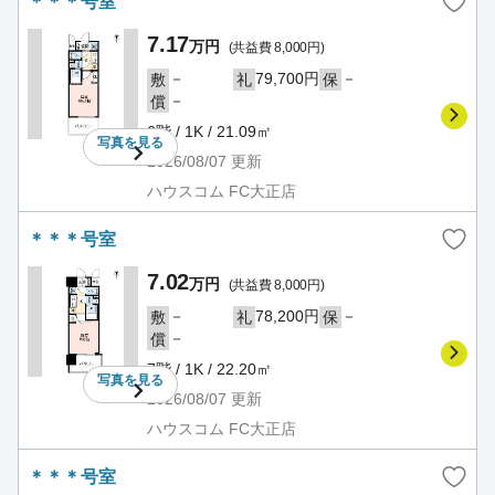
＊＊＊号室
7.17
万円
(共益費 8,000円)
－
79,700円
－
敷
礼
保
－
償
6階 / 1K / 21.09㎡
写真を
見る
2026/08/07
更新
ハウスコム FC大正店
＊＊＊号室
7.02
万円
(共益費 8,000円)
－
78,200円
－
敷
礼
保
－
償
7階 / 1K / 22.20㎡
写真を
見る
2026/08/07
更新
ハウスコム FC大正店
＊＊＊号室