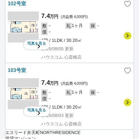
102号室
7.4
万円
(共益費 4,000円)
－
1ヶ月
－
敷
礼
保
－
償
1階 / 1LDK / 30.20㎡
写真を
見る
2026/08/05
更新
ハウスコム 心斎橋店
103号室
7.4
万円
(共益費 4,000円)
－
1ヶ月
－
敷
礼
保
－
償
1階 / 1LDK / 30.20㎡
写真を
見る
2026/08/03
更新
ハウスコム 心斎橋店
エスリード弁天町NORTHRESIDENCE
賃貸マンション