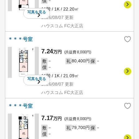
－
償
11階 / 1K / 22.20㎡
写真を
見る
2026/08/07
更新
ハウスコム FC大正店
＊＊＊号室
7.24
万円
(共益費 8,000円)
－
80,400円
－
敷
礼
保
－
償
11階 / 1K / 21.09㎡
写真を
見る
2026/08/07
更新
ハウスコム FC大正店
＊＊＊号室
7.17
万円
(共益費 8,000円)
－
79,700円
－
敷
礼
保
－
償