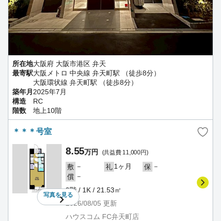
所在地
大阪府 大阪市港区 弁天
最寄駅
大阪メトロ 中央線 弁天町駅 （徒歩8分）
大阪環状線 弁天町駅 （徒歩8分）
築年月
2025年7月
構造
RC
階数
地上10階
＊＊＊号室
8.55
万円
(共益費 11,000円)
－
1ヶ月
－
敷
礼
保
－
償
9階 / 1K / 21.53㎡
写真を
見る
2026/08/05
更新
ハウスコム FC弁天町店