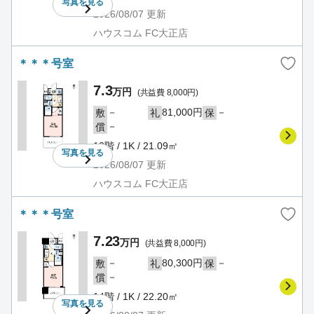
写真を
見る
2026/08/07
更新
ハウスコム FC大正店
＊＊＊号室
7.3
万円
(共益費 8,000円)
－
81,000円
－
敷
礼
保
－
償
13階 / 1K / 21.09㎡
写真を
見る
2026/08/07
更新
ハウスコム FC大正店
＊＊＊号室
7.23
万円
(共益費 8,000円)
－
80,300円
－
敷
礼
保
－
償
14階 / 1K / 22.20㎡
写真を
見る