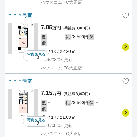
ハウスコム FC大正店
＊＊＊号室
7.05
万円
(共益費 8,000円)
－
78,500円
－
敷
礼
保
－
償
8階 / 1K / 22.20㎡
写真を
見る
2026/08/05
更新
ハウスコム FC大正店
＊＊＊号室
7.15
万円
(共益費 8,000円)
－
79,500円
－
敷
礼
保
－
償
8階 / 1K / 21.09㎡
写真を
見る
2026/08/05
更新
ハウスコム FC大正店