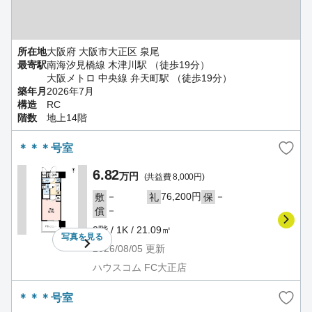
所在地
大阪府 大阪市大正区 泉尾
最寄駅
南海汐見橋線 木津川駅 （徒歩19分）
大阪メトロ 中央線 弁天町駅 （徒歩19分）
築年月
2026年7月
構造
RC
階数
地上14階
＊＊＊号室
6.82
万円
(共益費 8,000円)
－
76,200円
－
敷
礼
保
－
償
2階 / 1K / 21.09㎡
写真を
見る
2026/08/05
更新
ハウスコム FC大正店
＊＊＊号室