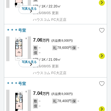
5階 / 1K / 22.20㎡
写真を
見る
2026/08/05
更新
ハウスコム FC大正店
＊＊＊号室
7.06
万円
(共益費 8,000円)
－
78,600円
－
敷
礼
保
－
償
5階 / 1K / 21.09㎡
写真を
見る
2026/08/05
更新
ハウスコム FC大正店
＊＊＊号室
7.04
万円
(共益費 8,000円)
－
78,400円
－
敷
礼
保
－
償