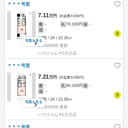
＊＊＊号室
7.11
万円
(共益費 8,000円)
－
79,100円
－
敷
礼
保
－
償
10階 / 1K / 22.20㎡
写真を
見る
2026/08/05
更新
ハウスコム FC大正店
＊＊＊号室
7.21
万円
(共益費 8,000円)
－
80,100円
－
敷
礼
保
－
償
10階 / 1K / 21.09㎡
写真を
見る
2026/08/05
更新
ハウスコム FC大正店
＊＊＊号室