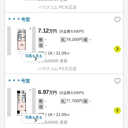
ハウスコム FC大正店
＊＊＊号室
7.12
万円
(共益費 8,000円)
－
79,200円
－
敷
礼
保
－
償
7階 / 1K / 21.09㎡
写真を
見る
2026/08/05
更新
ハウスコム FC大正店
＊＊＊号室
6.97
万円
(共益費 8,000円)
－
77,700円
－
敷
礼
保
－
償
7階 / 1K / 21.09㎡
写真を
見る
2026/08/05
更新