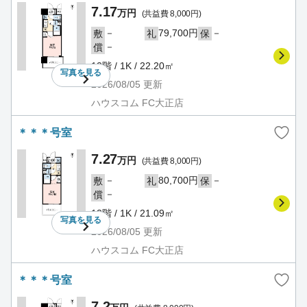
7.17
万円
(共益費 8,000円)
－
79,700円
－
敷
礼
保
－
償
12階 / 1K / 22.20㎡
写真を
見る
2026/08/05
更新
ハウスコム FC大正店
＊＊＊号室
7.27
万円
(共益費 8,000円)
－
80,700円
－
敷
礼
保
－
償
12階 / 1K / 21.09㎡
写真を
見る
2026/08/05
更新
ハウスコム FC大正店
＊＊＊号室
7.2