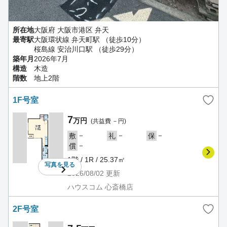
所在地
大阪府 大阪市港区 弁天
最寄駅
大阪環状線 弁天町駅 （徒歩10分）
桜島線 安治川口駅 （徒歩29分）
築年月
2026年7月
構造
木造
階数
地上2階
1F号室
7
万円
(共益費 －円)
－
－
－
敷
礼
保
－
償
1階 / 1R / 25.37㎡
写真を
見る
2026/08/02
更新
ハウスコム 心斎橋店
2F号室