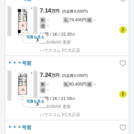
7.14
万円
(共益費 8,000円)
－
79,400円
－
敷
礼
保
－
償
11階 / 1K / 22.20㎡
写真を
見る
2026/08/05
更新
ハウスコム FC大正店
＊＊＊号室
7.24
万円
(共益費 8,000円)
－
80,400円
－
敷
礼
保
－
償
11階 / 1K / 21.09㎡
写真を
見る
2026/08/05
更新
ハウスコム FC大正店
＊＊＊号室