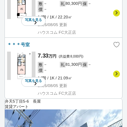
－
80,300円
－
敷
礼
保
－
償
14階 / 1K / 22.20㎡
写真を
見る
2026/08/05
更新
ハウスコム FC大正店
＊＊＊号室
7.33
万円
(共益費 8,000円)
－
81,300円
－
敷
礼
保
－
償
14階 / 1K / 21.09㎡
写真を
見る
2026/08/05
更新
ハウスコム FC大正店
弁天5丁目5-6 長屋
賃貸アパート