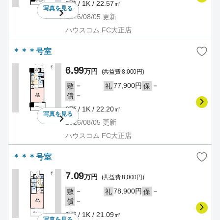
5階 / 1K / 22.57㎡
写真を
見る
2026/08/05
更新
ハウスコム FC大正店
＊＊＊号室
6.99
万円
(共益費 8,000円)
－
77,900円
－
敷
礼
保
－
償
6階 / 1K / 22.20㎡
写真を
見る
2026/08/05
更新
ハウスコム FC大正店
＊＊＊号室
7.09
万円
(共益費 8,000円)
－
78,900円
－
敷
礼
保
－
償
6階 / 1K / 21.09㎡
写真を
見る