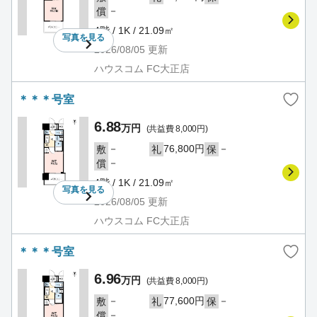
－
償
4階 / 1K / 21.09㎡
写真を
見る
2026/08/05
更新
ハウスコム FC大正店
＊＊＊号室
6.88
万円
(共益費 8,000円)
－
76,800円
－
敷
礼
保
－
償
4階 / 1K / 21.09㎡
写真を
見る
2026/08/05
更新
ハウスコム FC大正店
＊＊＊号室
6.96
万円
(共益費 8,000円)
－
77,600円
－
敷
礼
保
－
償