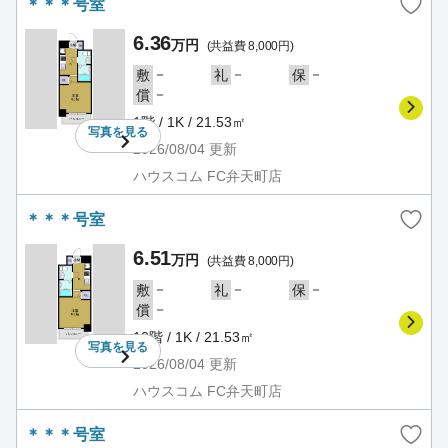
＊＊＊号室
6.36
万円
(共益費 8,000円)
－
－
－
敷
礼
保
－
償
1階 / 1K / 21.53㎡
写真を
見る
2026/08/04
更新
ハウスコム FC弁天町店
＊＊＊号室
6.51
万円
(共益費 8,000円)
－
－
－
敷
礼
保
－
償
10階 / 1K / 21.53㎡
写真を
見る
2026/08/04
更新
ハウスコム FC弁天町店
＊＊＊号室