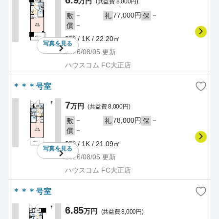
6.9
万円
(共益費 8,000円)
－
77,000円
－
敷
礼
保
－
償
3階 / 1K / 22.20㎡
写真を
見る
2026/08/05
更新
ハウスコム FC大正店
＊＊＊号室
7
万円
(共益費 8,000円)
－
78,000円
－
敷
礼
保
－
償
3階 / 1K / 21.09㎡
写真を
見る
2026/08/05
更新
ハウスコム FC大正店
＊＊＊号室
6.85
万円
(共益費 8,000円)