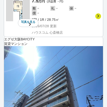
7.5
万円
(共益費 －円)
－
－
－
敷
礼
保
－
償
2階 / 1R / 28.75㎡
写真を
見る
2026/07/28
更新
ハウスコム 心斎橋店
エグゼ大阪BAYCITY
賃貸マンション