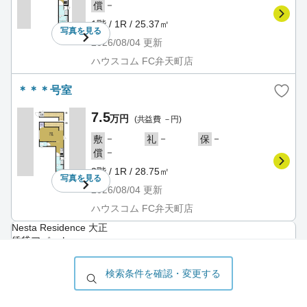
－
償
1階 / 1R / 25.37㎡
写真を
見る
2026/08/04
更新
ハウスコム FC弁天町店
＊＊＊号室
7.5
万円
(共益費 －円)
－
－
－
敷
礼
保
－
償
2階 / 1R / 28.75㎡
写真を
見る
2026/08/04
更新
ハウスコム FC弁天町店
Nesta Residence 大正
賃貸アパート
検索条件を確認・変更する