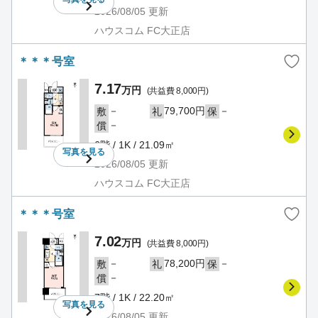
2026/08/05
更新
ハウスコム FC大正店
＊＊＊号室
7.17
万円
(共益費 8,000円)
－
79,700円
－
敷
礼
保
－
償
6階 / 1K / 21.09㎡
写真を
見る
2026/08/05
更新
ハウスコム FC大正店
＊＊＊号室
7.02
万円
(共益費 8,000円)
－
78,200円
－
敷
礼
保
－
償
7階 / 1K / 22.20㎡
写真を
見る
2026/08/05
更新