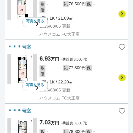
－
76,500円
－
敷
礼
保
－
償
3階 / 1K / 21.09㎡
写真を
見る
2026/08/05
更新
ハウスコム FC大正店
＊＊＊号室
6.93
万円
(共益費 8,000円)
－
77,300円
－
敷
礼
保
－
償
4階 / 1K / 22.20㎡
写真を
見る
2026/08/05
更新
ハウスコム FC大正店
＊＊＊号室
7.03
万円
(共益費 8,000円)
－
78,300円
－
敷
礼
保