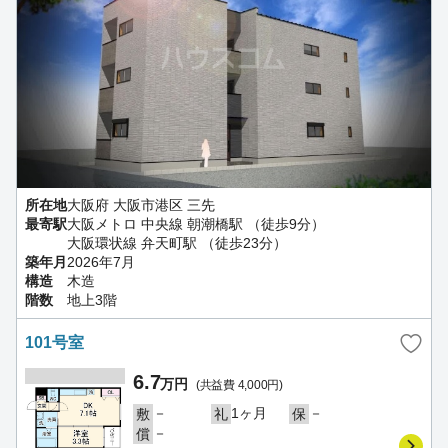
所在地
大阪府 大阪市港区 三先
最寄駅
大阪メトロ 中央線 朝潮橋駅 （徒歩9分）
大阪環状線 弁天町駅 （徒歩23分）
築年月
2026年7月
構造
木造
階数
地上3階
101号室
6.7
万円
(共益費 4,000円)
－
1ヶ月
－
敷
礼
保
－
償