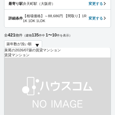
最寄り駅
弁天町駅（大阪府）
変更する
【相場価格】～88,686円 【間取り】1R
詳細条件
変更する
1K 1DK 1LDK
421
135
1〜10
全
物件
（建物
件中
件を表示）
泉尾の2026/07築の賃貸マンション
賃貸マンション