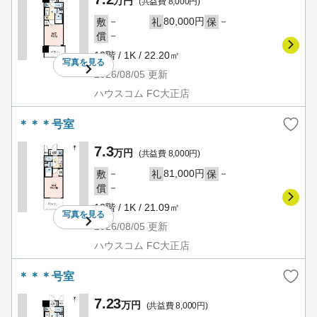
万円
(共益費 8,000円)
－
80,000円
－
敷
礼
保
－
償
13階 / 1K / 22.20㎡
写真を
見る
2026/08/05
更新
ハウスコム FC大正店
＊＊＊号室
7.3
万円
(共益費 8,000円)
－
81,000円
－
敷
礼
保
－
償
13階 / 1K / 21.09㎡
写真を
見る
2026/08/05
更新
ハウスコム FC大正店
＊＊＊号室
7.23
万円
(共益費 8,000円)