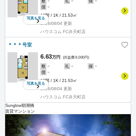
－
－
－
敷
礼
保
－
償
10階 / 1K / 21.53㎡
写真を
見る
2026/08/04
更新
ハウスコム FC弁天町店
＊＊＊号室
6.63
万円
(共益費 8,000円)
－
－
－
敷
礼
保
－
償
10階 / 1K / 21.53㎡
写真を
見る
2026/08/04
更新
ハウスコム FC弁天町店
Sunglow朝潮橋
賃貸マンション