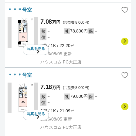
＊＊＊号室
7.08
万円
(共益費 8,000円)
－
78,800円
－
敷
礼
保
－
償
9階 / 1K / 22.20㎡
写真を
見る
2026/08/05
更新
ハウスコム FC大正店
＊＊＊号室
7.18
万円
(共益費 8,000円)
－
79,800円
－
敷
礼
保
－
償
9階 / 1K / 21.09㎡
写真を
見る
2026/08/05
更新
ハウスコム FC大正店