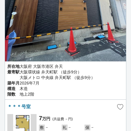
所在地
大阪府 大阪市港区 弁天
最寄駅
大阪環状線 弁天町駅 （徒歩9分）
大阪メトロ 中央線 弁天町駅 （徒歩9分）
築年月
2026年7月
構造
木造
階数
地上2階
＊＊＊号室
7
万円
(共益費 －円)
－
－
－
敷
礼
保