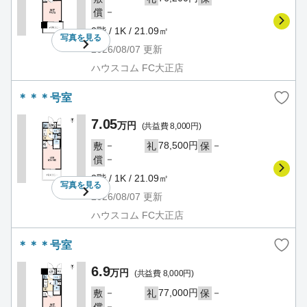
－
償
2階 / 1K / 21.09㎡
写真を
見る
2026/08/07
更新
ハウスコム FC大正店
＊＊＊号室
7.05
万円
(共益費 8,000円)
－
78,500円
－
敷
礼
保
－
償
2階 / 1K / 21.09㎡
写真を
見る
2026/08/07
更新
ハウスコム FC大正店
＊＊＊号室
6.9
万円
(共益費 8,000円)
－
77,000円
－
敷
礼
保
－