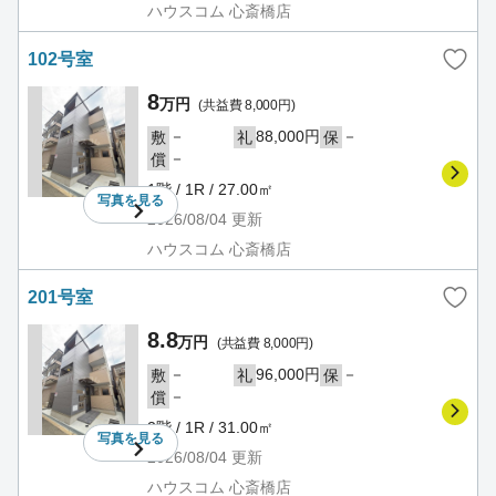
ハウスコム 心斎橋店
102号室
8
万円
(共益費 8,000円)
－
88,000円
－
敷
礼
保
－
償
1階 / 1R / 27.00㎡
写真を
見る
2026/08/04
更新
ハウスコム 心斎橋店
201号室
8.8
万円
(共益費 8,000円)
－
96,000円
－
敷
礼
保
－
償
2階 / 1R / 31.00㎡
写真を
見る
2026/08/04
更新
ハウスコム 心斎橋店