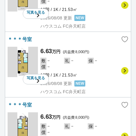
－
償
10階 / 1K / 21.53㎡
写真を
見る
2026/08/08
更新
NEW
ハウスコム FC弁天町店
＊＊＊号室
6.63
万円
(共益費 8,000円)
－
－
－
敷
礼
保
－
償
10階 / 1K / 21.53㎡
写真を
見る
2026/08/08
更新
NEW
ハウスコム FC弁天町店
＊＊＊号室
6.63
万円
(共益費 8,000円)
－
－
－
敷
礼
保
－
償