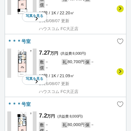
－
償
12階 / 1K / 22.20㎡
写真を
見る
2026/08/07
更新
ハウスコム FC大正店
＊＊＊号室
7.27
万円
(共益費 8,000円)
－
80,700円
－
敷
礼
保
－
償
12階 / 1K / 21.09㎡
写真を
見る
2026/08/07
更新
ハウスコム FC大正店
＊＊＊号室
7.2
万円
(共益費 8,000円)
－
80,000円
－
敷
礼
保
－
償