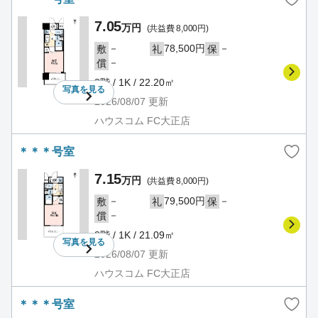
7.05
万円
(共益費 8,000円)
－
78,500円
－
敷
礼
保
－
償
8階 / 1K / 22.20㎡
写真を
見る
2026/08/07
更新
ハウスコム FC大正店
＊＊＊号室
7.15
万円
(共益費 8,000円)
－
79,500円
－
敷
礼
保
－
償
8階 / 1K / 21.09㎡
写真を
見る
2026/08/07
更新
ハウスコム FC大正店
＊＊＊号室