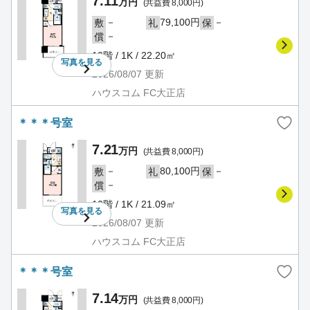
7.11
万円
(共益費 8,000円)
－
79,100円
－
敷
礼
保
－
償
10階 / 1K / 22.20㎡
写真を
見る
2026/08/07
更新
ハウスコム FC大正店
＊＊＊号室
7.21
万円
(共益費 8,000円)
－
80,100円
－
敷
礼
保
－
償
10階 / 1K / 21.09㎡
写真を
見る
2026/08/07
更新
ハウスコム FC大正店
＊＊＊号室
7.14
万円
(共益費 8,000円)