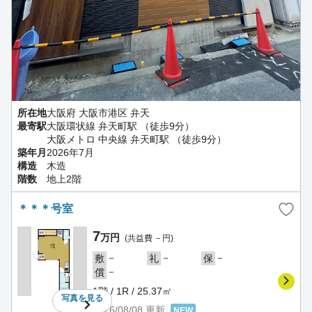
所在地
大阪府 大阪市港区 弁天
最寄駅
大阪環状線 弁天町駅 （徒歩9分）
大阪メトロ 中央線 弁天町駅 （徒歩9分）
築年月
2026年7月
構造
木造
階数
地上2階
＊＊＊号室
7
万円
(共益費 －円)
－
－
－
敷
礼
保
－
償
1階 / 1R / 25.37㎡
写真を
見る
2026/08/08
更新
NEW