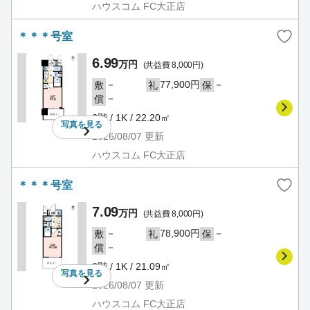
ハウスコム FC大正店
＊＊＊号室
6.99
万円
(共益費 8,000円)
－
77,900円
－
敷
礼
保
－
償
6階 / 1K / 22.20㎡
写真を
見る
2026/08/07
更新
ハウスコム FC大正店
＊＊＊号室
7.09
万円
(共益費 8,000円)
－
78,900円
－
敷
礼
保
－
償
6階 / 1K / 21.09㎡
写真を
見る
2026/08/07
更新
ハウスコム FC大正店