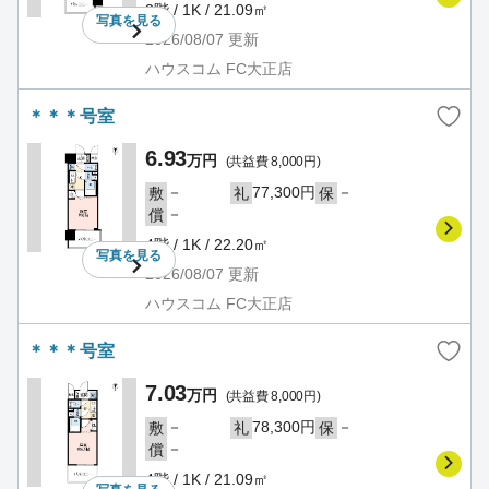
3階 / 1K / 21.09㎡
写真を
見る
2026/08/07
更新
ハウスコム FC大正店
＊＊＊号室
6.93
万円
(共益費 8,000円)
－
77,300円
－
敷
礼
保
－
償
4階 / 1K / 22.20㎡
写真を
見る
2026/08/07
更新
ハウスコム FC大正店
＊＊＊号室
7.03
万円
(共益費 8,000円)
－
78,300円
－
敷
礼
保
－
償
4階 / 1K / 21.09㎡