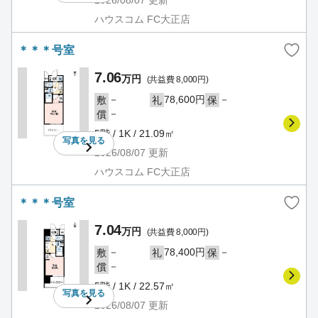
2026/08/07
更新
ハウスコム FC大正店
＊＊＊号室
7.06
万円
(共益費 8,000円)
－
78,600円
－
敷
礼
保
－
償
5階 / 1K / 21.09㎡
写真を
見る
2026/08/07
更新
ハウスコム FC大正店
＊＊＊号室
7.04
万円
(共益費 8,000円)
－
78,400円
－
敷
礼
保
－
償
5階 / 1K / 22.57㎡
写真を
見る
2026/08/07
更新