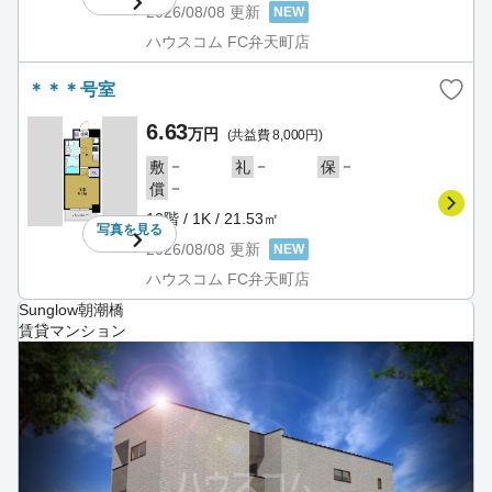
2026/08/08
更新
NEW
ハウスコム FC弁天町店
＊＊＊号室
6.63
万円
(共益費 8,000円)
－
－
－
敷
礼
保
－
償
10階 / 1K / 21.53㎡
写真を
見る
2026/08/08
更新
NEW
ハウスコム FC弁天町店
Sunglow朝潮橋
賃貸マンション