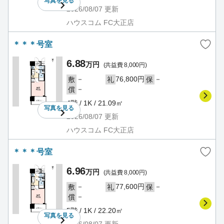
写真を
見る
2026/08/07
更新
ハウスコム FC大正店
＊＊＊号室
6.88
万円
(共益費 8,000円)
－
76,800円
－
敷
礼
保
－
償
4階 / 1K / 21.09㎡
写真を
見る
2026/08/07
更新
ハウスコム FC大正店
＊＊＊号室
6.96
万円
(共益費 8,000円)
－
77,600円
－
敷
礼
保
－
償
5階 / 1K / 22.20㎡
写真を
見る