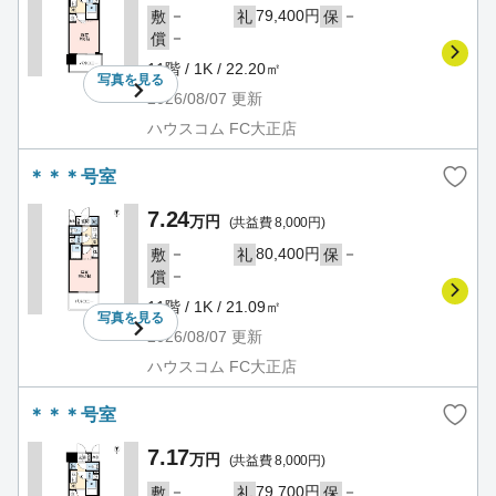
－
79,400円
－
敷
礼
保
－
償
11階 / 1K / 22.20㎡
写真を
見る
2026/08/07
更新
ハウスコム FC大正店
＊＊＊号室
7.24
万円
(共益費 8,000円)
－
80,400円
－
敷
礼
保
－
償
11階 / 1K / 21.09㎡
写真を
見る
2026/08/07
更新
ハウスコム FC大正店
＊＊＊号室
7.17
万円
(共益費 8,000円)
－
79,700円
－
敷
礼
保