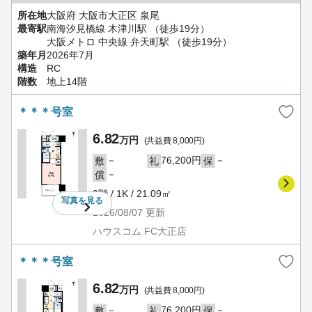
所在地
大阪府 大阪市大正区 泉尾
最寄駅
南海汐見橋線 木津川駅 （徒歩19分）
大阪メトロ 中央線 弁天町駅 （徒歩19分）
築年月
2026年7月
構造
RC
階数
地上14階
＊＊＊号室
6.82
万円
(共益費 8,000円)
－
76,200円
－
敷
礼
保
－
償
2階 / 1K / 21.09㎡
写真を
見る
2026/08/07
更新
ハウスコム FC大正店
＊＊＊号室
6.82
万円
(共益費 8,000円)
－
76,200円
－
敷
礼
保