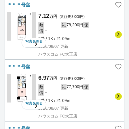
＊＊＊号室
7.12
万円
(共益費 8,000円)
－
79,200円
－
敷
礼
保
－
償
7階 / 1K / 21.09㎡
写真を
見る
2026/08/07
更新
ハウスコム FC大正店
＊＊＊号室
6.97
万円
(共益費 8,000円)
－
77,700円
－
敷
礼
保
－
償
7階 / 1K / 21.09㎡
写真を
見る
2026/08/07
更新
ハウスコム FC大正店
＊＊＊号室