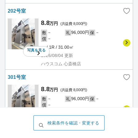
202号室
8.8
万円
(共益費 8,000円)
－
96,000円
－
敷
礼
保
－
償
－ / 1R / 31.00㎡
写真を
見る
2026/08/04
更新
ハウスコム 心斎橋店
301号室
8.8
万円
(共益費 8,000円)
－
96,000円
－
敷
礼
保
－
償
－ / 1R / 31.00㎡
写真を
見る
2026/08/04
更新
検索条件を確認・変更する
ハウスコム 心斎橋店