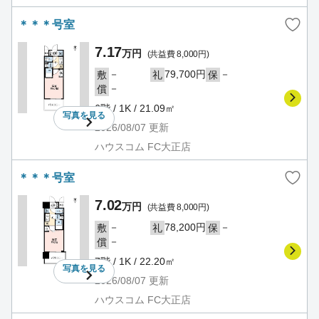
＊＊＊号室
7.17
万円
(共益費 8,000円)
－
79,700円
－
敷
礼
保
－
償
6階 / 1K / 21.09㎡
写真を
見る
2026/08/07
更新
ハウスコム FC大正店
＊＊＊号室
7.02
万円
(共益費 8,000円)
－
78,200円
－
敷
礼
保
－
償
7階 / 1K / 22.20㎡
写真を
見る
2026/08/07
更新
ハウスコム FC大正店