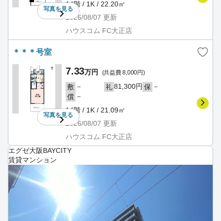
14階 / 1K / 22.20㎡
写真を
見る
2026/08/07
更新
ハウスコム FC大正店
＊＊＊号室
7.33
万円
(共益費 8,000円)
－
81,300円
－
敷
礼
保
－
償
14階 / 1K / 21.09㎡
写真を
見る
2026/08/07
更新
ハウスコム FC大正店
エグゼ大阪BAYCITY
賃貸マンション