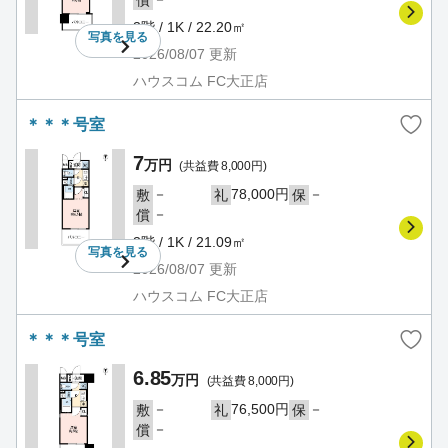
償
3階 / 1K / 22.20㎡
写真を
見る
2026/08/07
更新
ハウスコム FC大正店
＊＊＊号室
7
万円
(共益費 8,000円)
－
78,000円
－
敷
礼
保
－
償
3階 / 1K / 21.09㎡
写真を
見る
2026/08/07
更新
ハウスコム FC大正店
＊＊＊号室
6.85
万円
(共益費 8,000円)
－
76,500円
－
敷
礼
保
－
償