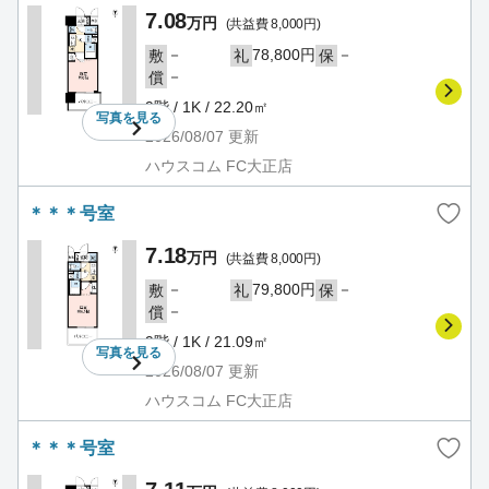
7.08
万円
(共益費 8,000円)
－
78,800円
－
敷
礼
保
－
償
9階 / 1K / 22.20㎡
写真を
見る
2026/08/07
更新
ハウスコム FC大正店
＊＊＊号室
7.18
万円
(共益費 8,000円)
－
79,800円
－
敷
礼
保
－
償
9階 / 1K / 21.09㎡
写真を
見る
2026/08/07
更新
ハウスコム FC大正店
＊＊＊号室