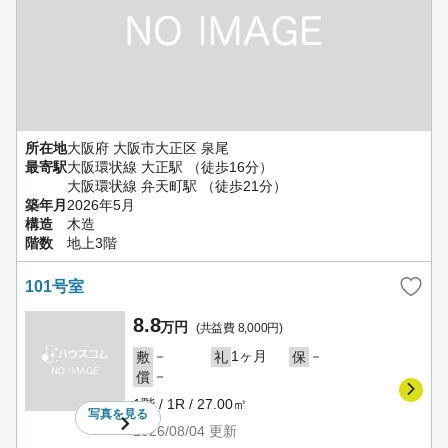
所在地
大阪府 大阪市大正区 泉尾
最寄駅
大阪環状線 大正駅 （徒歩16分）
大阪環状線 弁天町駅 （徒歩21分）
築年月
2026年5月
構造
木造
階数
地上3階
101号室
8.8
万円
(共益費 8,000円)
－
1ヶ月
－
敷
礼
保
－
償
1階 / 1R / 27.00㎡
写真を
見る
2026/08/04
更新