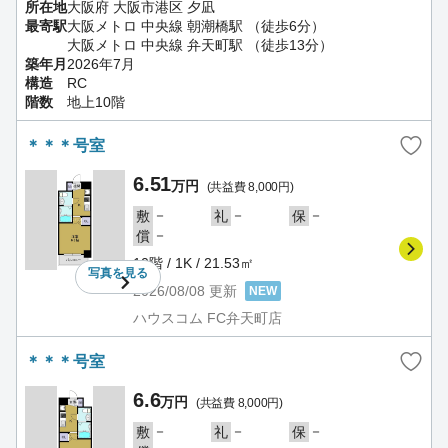
所在地
大阪府 大阪市港区 夕凪
最寄駅
大阪メトロ 中央線 朝潮橋駅 （徒歩6分）
大阪メトロ 中央線 弁天町駅 （徒歩13分）
築年月
2026年7月
構造
RC
階数
地上10階
＊＊＊号室
6.51
万円
(共益費 8,000円)
－
－
－
敷
礼
保
－
償
10階 / 1K / 21.53㎡
写真を
見る
2026/08/08
更新
NEW
ハウスコム FC弁天町店
＊＊＊号室
6.6
万円
(共益費 8,000円)
－
－
－
敷
礼
保