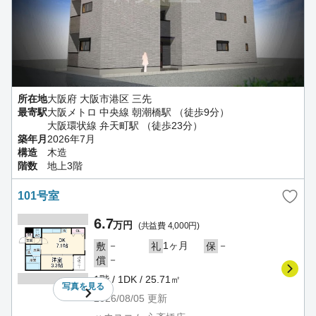
所在地
大阪府 大阪市港区 三先
最寄駅
大阪メトロ 中央線 朝潮橋駅 （徒歩9分）
大阪環状線 弁天町駅 （徒歩23分）
築年月
2026年7月
構造
木造
階数
地上3階
101号室
6.7
万円
(共益費 4,000円)
－
1ヶ月
－
敷
礼
保
－
償
1階 / 1DK / 25.71㎡
写真を
見る
2026/08/05
更新