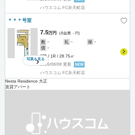
ハウスコム FC弁天町店
＊＊＊号室
7.5
万円
(共益費 －円)
－
－
－
敷
礼
保
－
償
2階 / 1R / 28.75㎡
写真を
見る
2026/08/08
更新
NEW
ハウスコム FC弁天町店
Nesta Residence 大正
賃貸アパート