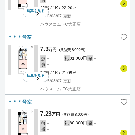
13階 / 1K / 22.20㎡
写真を
見る
2026/08/07
更新
ハウスコム FC大正店
＊＊＊号室
7.3
万円
(共益費 8,000円)
－
81,000円
－
敷
礼
保
－
償
13階 / 1K / 21.09㎡
写真を
見る
2026/08/07
更新
ハウスコム FC大正店
＊＊＊号室
7.23
万円
(共益費 8,000円)
－
80,300円
－
敷
礼
保
－
償