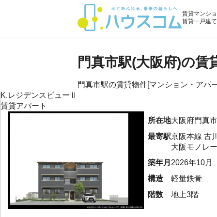
賃貸マンショ
賃貸一戸建て
門真市駅(大阪府)の
門真市駅の賃貸物件[マンション・アパート
K.レジデンスビューⅡ
賃貸アパート
所在地
大阪府
門真
最寄駅
京阪本線
古
大阪モノレー
築年月
2026年10月
構造
軽量鉄骨
階数
地上3階