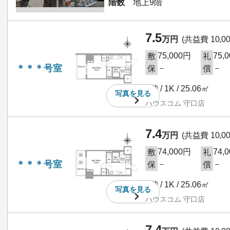
階数
地上9階
7.5
万円
(共益費 10,0
75,000円
75,
敷
礼
＊＊＊号室
－
－
保
償
4階 / 1K / 25.06㎡
写真を
見る
ハウスコム 守口店
7.4
万円
(共益費 10,0
74,000円
74,
敷
礼
＊＊＊号室
－
－
保
償
4階 / 1K / 25.06㎡
写真を
見る
ハウスコム 守口店
7.4