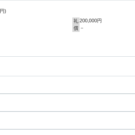
0円
)
200,000円
礼
－
償