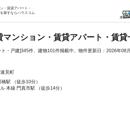
ン・賃貸アパート・
を
探すならハウスコム
来店予
賃貸マンション・賃貸アパート・賃
・戸建]345件、建物101件掲載中。物件更新日：2026年08
市
速見町
川橋駅
（徒歩10分）
ル 本線
門真市駅
（徒歩14分）