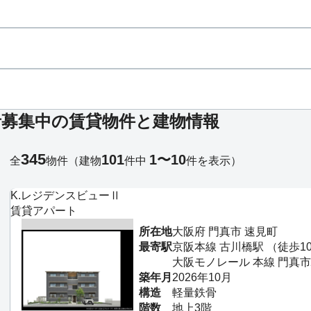
者募集中の賃貸物件と建物情報
345
101
1〜10
全
物件
（建物
件中
件を表示）
K.レジデンスビューⅡ
賃貸アパート
所在地
大阪府 門真市 速見町
最寄駅
京阪本線 古川橋駅 （徒歩1
大阪モノレール 本線 門真市
築年月
2026年10月
構造
軽量鉄骨
階数
地上3階