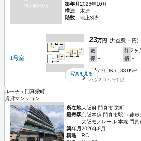
築年月
2026年10月
構造
木造
階数
地上3階
23
万円
(共益費 －円)
－
2ヶ
敷
礼
1号室
－
－
保
償
1階 / 3LDK / 133.05㎡
写真を
見る
ハウスコム 守口店
ルーチェ門真栄町
賃貸マンション
所在地
大阪府 門真市 栄町
最寄駅
京阪本線 門真市駅 （徒歩
大阪モノレール 本線 門真
築年月
2026年8月
構造
RC