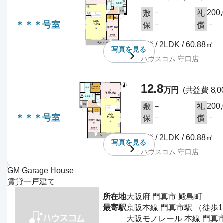
－
200
敷
礼
＊＊＊号室
－
－
保
償
2階 / 2LDK / 60.88㎡
写真を
見る
ハウスコム 守口店
12.8
万円
(共益費 8,0
－
200
敷
礼
＊＊＊号室
－
－
保
償
2階 / 2LDK / 60.88㎡
写真を
見る
ハウスコム 守口店
GM Garage House
賃貸一戸建て
所在地
大阪府 門真市 殿島町
最寄駅
京阪本線 門真市駅 （徒歩1
大阪モノレール 本線 門真