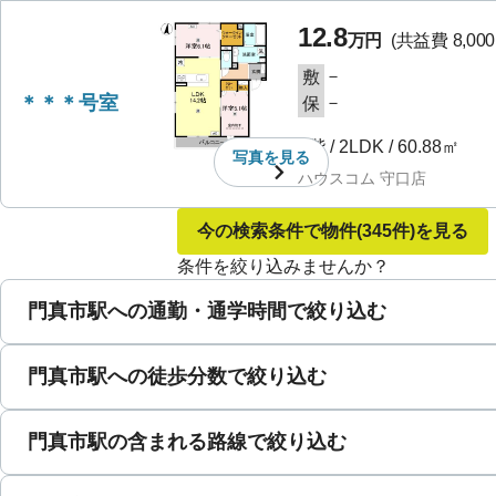
12.8
万円
(共益費
8,00
－
敷
＊＊＊号室
－
保
1階
/
2LDK
/
60.88㎡
写真を
見る
ハウスコム 守口店
今の検索条件で物件
(345件)
を見る
条件を絞り込みませんか？
門真市駅への通勤・通学時間で絞り込む
門真市駅への徒歩分数で絞り込む
門真市駅の含まれる路線で絞り込む