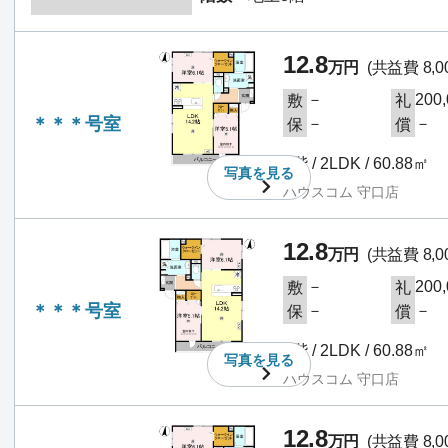
12.8
万円
(共益費 8,0
－
200
敷
礼
＊＊＊号室
－
－
保
償
1階 / 2LDK / 60.88㎡
写真を
見る
ハウスコム 守口店
12.8
万円
(共益費 8,0
－
200
敷
礼
＊＊＊号室
－
－
保
償
1階 / 2LDK / 60.88㎡
写真を
見る
ハウスコム 守口店
12.8
万円
(共益費 8,0