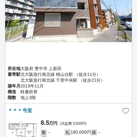
所在地
大阪府 豊中市 上新田
最寄駅
北大阪急行南北線 桃山台駅 （徒歩11分）
北大阪急行南北線 千里中央駅 （徒歩21分）
築年月
2019年11月
構造
軽量鉄骨
階数
地上3階
＊＊＊号室
8.5
万円
(共益費 5,000円)
－
180,000円
－
敷
礼
保