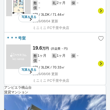
－
2ヶ月
－
敷
礼
保
－
償
2階 / 3LDK / 71.44㎡
写真を
見る
2026/08/04
更新
ミニミニ FC千里中央店
＊＊＊号室
19.6
万円
(共益費 －円)
1ヶ月
1ヶ月
－
敷
礼
保
－
償
3階 / 3LDK / 70.33㎡
写真を
見る
2026/08/08
更新
ミニミニ FC千里中央店
アンビエラ桃山台
賃貸マンション