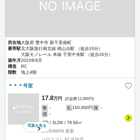
所在地
大阪府 豊中市 新千里南町
最寄駅
北大阪急行南北線 桃山台駅 （徒歩10分）
大阪モノレール 本線 千里中央駅 （徒歩26分）
築年月
2023年8月
構造
RC
階数
地上4階
＊＊＊号室
17.8
万円
(共益費 12,000円)
－
150,000円
－
敷
礼
保
－
償
4階 / 3LDK / 78.66㎡
写真を
見る
2026/08/08
更新
ハウスコム FC庄内店