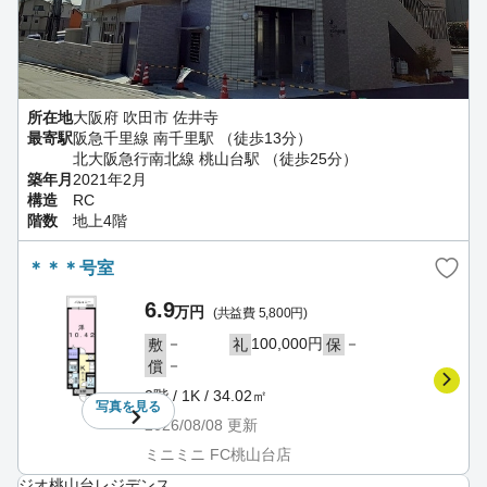
所在地
大阪府 吹田市 佐井寺
最寄駅
阪急千里線 南千里駅 （徒歩13分）
北大阪急行南北線 桃山台駅 （徒歩25分）
築年月
2021年2月
構造
RC
階数
地上4階
＊＊＊号室
6.9
万円
(共益費 5,800円)
－
100,000円
－
敷
礼
保
－
償
2階 / 1K / 34.02㎡
写真を
見る
2026/08/08
更新
ミニミニ FC桃山台店
ジオ桃山台レジデンス