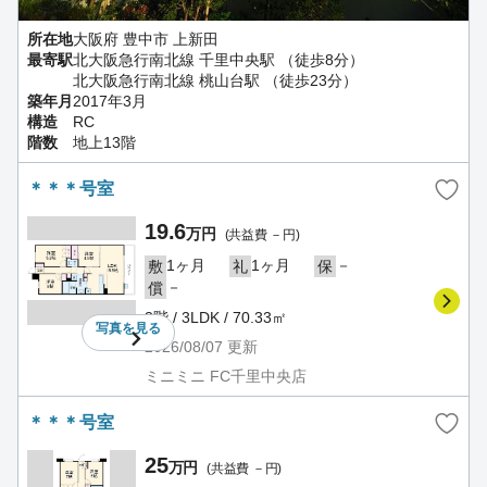
所在地
大阪府 豊中市 上新田
最寄駅
北大阪急行南北線 千里中央駅 （徒歩8分）
北大阪急行南北線 桃山台駅 （徒歩23分）
築年月
2017年3月
構造
RC
階数
地上13階
＊＊＊号室
19.6
万円
(共益費 －円)
1ヶ月
1ヶ月
－
敷
礼
保
－
償
3階 / 3LDK / 70.33㎡
写真を
見る
2026/08/07
更新
ミニミニ FC千里中央店
＊＊＊号室
25
万円
(共益費 －円)