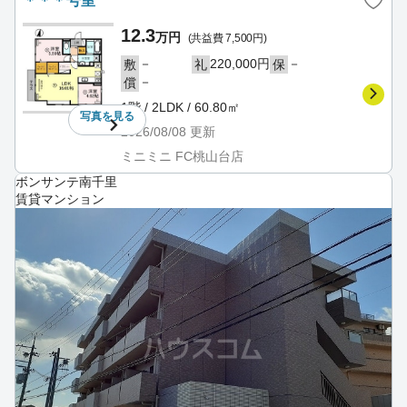
＊＊＊号室
12.3
万円
(共益費 7,500円)
－
220,000円
－
敷
礼
保
－
償
1階 / 2LDK / 60.80㎡
写真を
見る
2026/08/08
更新
ミニミニ FC桃山台店
ボンサンテ南千里
賃貸マンション