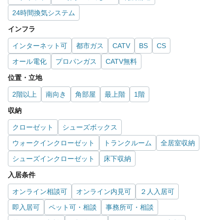
24時間換気システム
インフラ
インターネット可
都市ガス
CATV
BS
CS
オール電化
プロパンガス
CATV無料
位置・立地
2階以上
南向き
角部屋
最上階
1階
収納
クローゼット
シューズボックス
ウォークインクローゼット
トランクルーム
全居室収納
シューズインクローゼット
床下収納
入居条件
オンライン相談可
オンライン内見可
２人入居可
即入居可
ペット可・相談
事務所可・相談