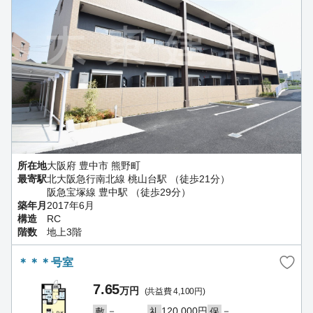
所在地
大阪府 豊中市 熊野町
最寄駅
北大阪急行南北線 桃山台駅 （徒歩21分）
阪急宝塚線 豊中駅 （徒歩29分）
築年月
2017年6月
構造
RC
階数
地上3階
＊＊＊号室
7.65
万円
(共益費 4,100円)
－
120,000円
－
敷
礼
保