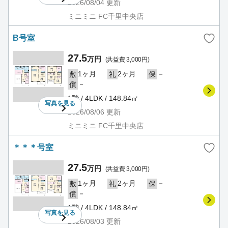
2026/08/04
更新
ミニミニ FC千里中央店
B号室
27.5
万円
(共益費 3,000円)
1ヶ月
2ヶ月
－
敷
礼
保
－
償
1階 / 4LDK / 148.84㎡
写真を
見る
2026/08/06
更新
ミニミニ FC千里中央店
＊＊＊号室
27.5
万円
(共益費 3,000円)
1ヶ月
2ヶ月
－
敷
礼
保
－
償
1階 / 4LDK / 148.84㎡
写真を
見る
2026/08/03
更新