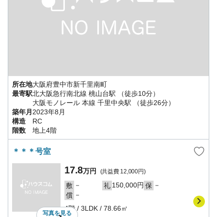
所在地
大阪府
豊中市
新千里南町
最寄駅
北大阪急行南北線
桃山台駅
（徒歩10分）
大阪モノレール 本線
千里中央駅
（徒歩26分）
築年月
2023年8月
構造
RC
階数
地上4階
＊＊＊号室
17.8
万円
(共益費
12,000円
)
－
150,000円
－
敷
礼
保
－
償
4階
/
3LDK
/
78.66㎡
写真を
見る