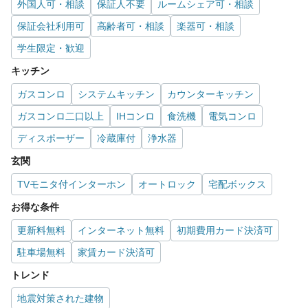
外国人可・相談
保証人不要
ルームシェア可・相談
保証会社利用可
高齢者可・相談
楽器可・相談
学生限定・歓迎
キッチン
ガスコンロ
システムキッチン
カウンターキッチン
ガスコンロ二口以上
IHコンロ
食洗機
電気コンロ
ディスポーザー
冷蔵庫付
浄水器
玄関
TVモニタ付インターホン
オートロック
宅配ボックス
お得な条件
更新料無料
インターネット無料
初期費用カード決済可
駐車場無料
家賃カード決済可
トレンド
地震対策された建物