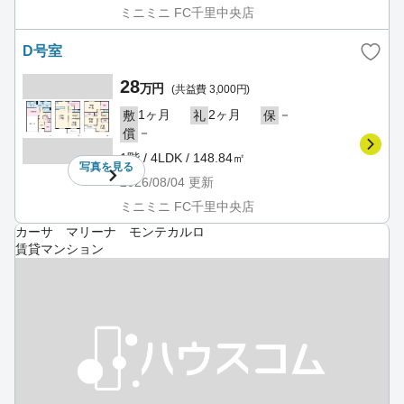
ミニミニ FC千里中央店
D号室
28
万円
(共益費 3,000円)
1ヶ月
2ヶ月
－
敷
礼
保
－
償
1階 / 4LDK / 148.84㎡
写真を
見る
2026/08/04
更新
ミニミニ FC千里中央店
カーサ マリーナ モンテカルロ
賃貸マンション