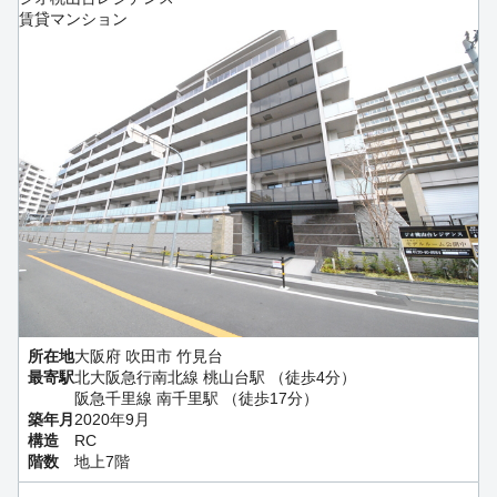
賃貸マンション
所在地
大阪府 吹田市 竹見台
最寄駅
北大阪急行南北線 桃山台駅 （徒歩4分）
阪急千里線 南千里駅 （徒歩17分）
築年月
2020年9月
構造
RC
階数
地上7階