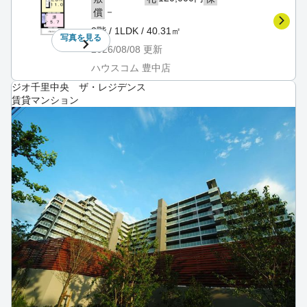
－
償
3階 / 1LDK / 40.31㎡
写真を
見る
2026/08/08
更新
ハウスコム 豊中店
ジオ千里中央 ザ・レジデンス
賃貸マンション