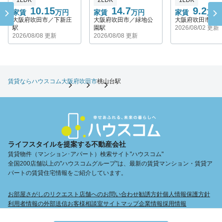
1LDK
2LDK
1LDK
10.15
14.7
9.2
家賃
万円
家賃
万円
家賃
万円
大阪府吹田市／下新庄
大阪府吹田市／緑地公
大阪府吹田市／
駅
園駅
2026/08/02 更新
2026/08/08 更新
2026/08/08 更新
賃貸ならハウスコム
大阪府
吹田市
桃山台駅
ライフスタイルを提案する不動産会社
賃貸物件（マンション･アパート）検索サイト"ハウスコム"
全国200店舗以上の"ハウスコムグループ"は、最新の賃貸マンション・賃貸ア
パートの賃貸住宅情報をご紹介しています。
お部屋さがしのリクエスト
店舗へのお問い合わせ
勧誘方針
個人情報保護方針
利用者情報の外部送信
お客様相談室
サイトマップ
企業情報
採用情報