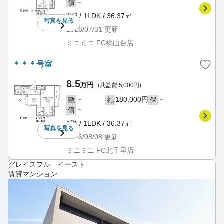
－
償
1階 / 1LDK / 36.37㎡
写真を
見る
2026/07/31
更新
ミニミニ FC桃山台店
＊＊＊号室
8.5
万円
(共益費 5,000円)
－
180,000円
－
敷
礼
保
－
償
1階 / 1LDK / 36.37㎡
写真を
見る
2026/08/08
更新
ミニミニ FC北千里店
グレイスフル イースト
賃貸マンション