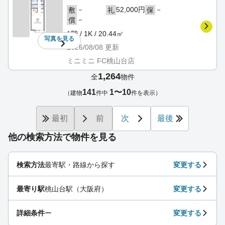
－
52,000円
－
敷
礼
保
－
償
1階 / 1K / 20.44㎡
写真を
見る
2026/08/08
更新
ミニミニ FC桃山台店
1,264
全
物件
141
1〜10
（建物
件中
件を表示）
最初
前
次
最後
他の検索方法で物件を見る
検索方法
最寄駅・路線から探す
変更する
最寄り駅
桃山台駅（大阪府）
変更する
詳細条件
ー
変更する