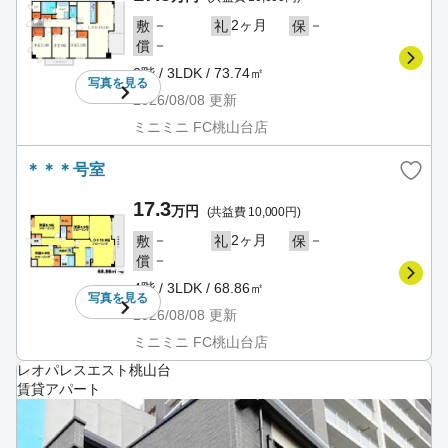
－
2ヶ月
－
敷
礼
保
－
償
2階 / 3LDK / 73.74㎡
写真を
見る
2026/08/08
更新
ミニミニ FC桃山台店
＊＊＊号室
17.3
万円
(共益費 10,000円)
－
2ヶ月
－
敷
礼
保
－
償
4階 / 3LDK / 68.86㎡
写真を
見る
2026/08/08
更新
ミニミニ FC桃山台店
レオパレスエスト桃山台
賃貸アパート