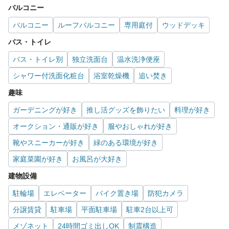
バルコニー
バルコニー
ルーフバルコニー
専用庭付
ウッドデッキ
バス・トイレ
バス・トイレ別
独立洗面台
温水洗浄便座
シャワー付洗面化粧台
浴室乾燥機
追い焚き
趣味
ガーデニングが好き
推し活グッズを飾りたい
料理が好き
オークション・通販が好き
服やおしゃれが好き
靴やスニーカーが好き
緑のある環境が好き
家庭菜園が好き
お風呂が大好き
建物設備
駐輪場
エレベーター
バイク置き場
防犯カメラ
分譲賃貸
駐車場
平面駐車場
駐車2台以上可
メゾネット
24時間ゴミ出しOK
制震構造