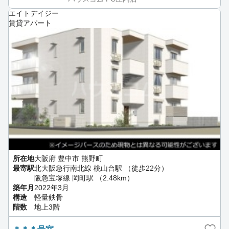
エイトデイジー
賃貸アパート
所在地
大阪府 豊中市 熊野町
最寄駅
北大阪急行南北線 桃山台駅 （徒歩22分）
阪急宝塚線 岡町駅 （2.48km）
築年月
2022年3月
構造
軽量鉄骨
階数
地上3階