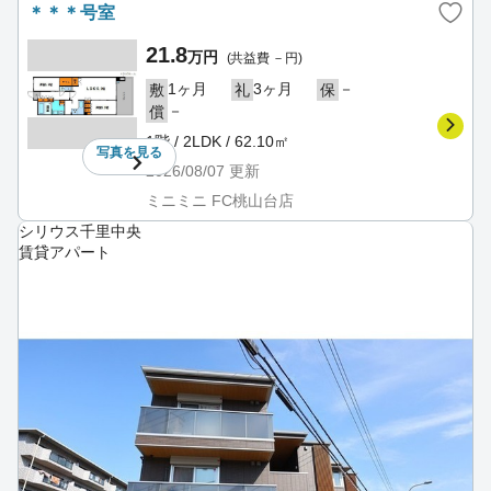
＊＊＊号室
21.8
万円
(共益費 －円)
1ヶ月
3ヶ月
－
敷
礼
保
－
償
1階 / 2LDK / 62.10㎡
写真を
見る
2026/08/07
更新
ミニミニ FC桃山台店
シリウス千里中央
賃貸アパート