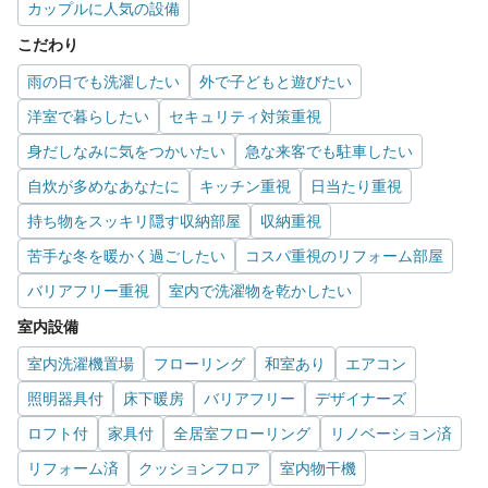
カップルに人気の設備
こだわり
雨の日でも洗濯したい
外で子どもと遊びたい
洋室で暮らしたい
セキュリティ対策重視
身だしなみに気をつかいたい
急な来客でも駐車したい
自炊が多めなあなたに
キッチン重視
日当たり重視
持ち物をスッキリ隠す収納部屋
収納重視
苦手な冬を暖かく過ごしたい
コスパ重視のリフォーム部屋
バリアフリー重視
室内で洗濯物を乾かしたい
室内設備
室内洗濯機置場
フローリング
和室あり
エアコン
照明器具付
床下暖房
バリアフリー
デザイナーズ
ロフト付
家具付
全居室フローリング
リノベーション済
リフォーム済
クッションフロア
室内物干機