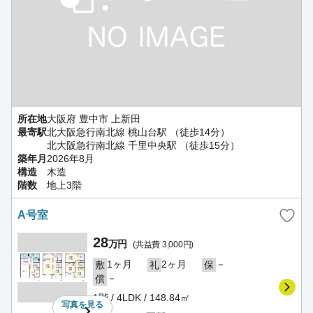
所在地
大阪府 豊中市 上新田
最寄駅
北大阪急行南北線 桃山台駅 （徒歩14分）
北大阪急行南北線 千里中央駅 （徒歩15分）
築年月
2026年8月
構造
木造
階数
地上3階
A号室
28
万円
(共益費 3,000円)
1ヶ月
2ヶ月
－
敷
礼
保
－
償
1階 / 4LDK / 148.84㎡
写真を
見る