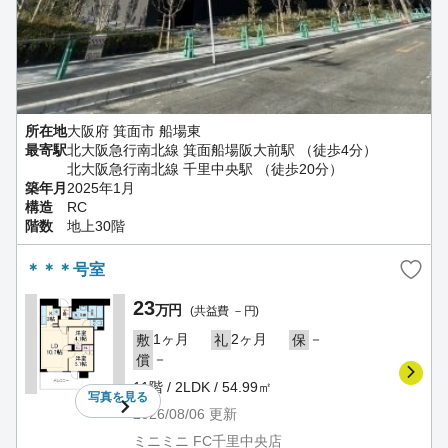
所在地
大阪府 箕面市 船場東
最寄駅
北大阪急行南北線 箕面船場阪大前駅 （徒歩4分）
北大阪急行南北線 千里中央駅 （徒歩20分）
築年月
2025年1月
構造
RC
階数
地上30階
＊＊＊号室
23
万円
(共益費 －円)
1ヶ月
2ヶ月
－
敷
礼
保
－
償
11階 / 2LDK / 54.99㎡
写真を
見る
2026/08/06
更新
ミニミニ FC千里中央店