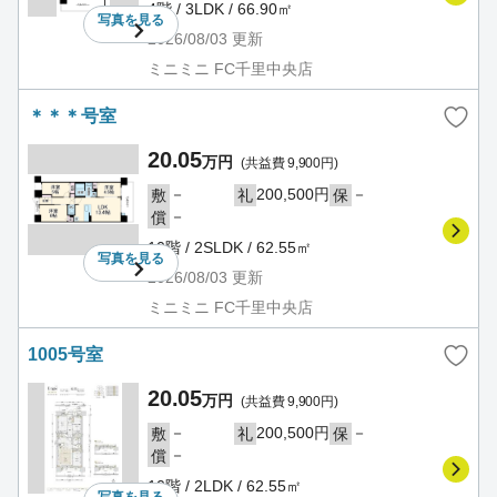
4階 / 3LDK / 66.90㎡
写真を
見る
2026/08/03
更新
ミニミニ FC千里中央店
＊＊＊号室
20.05
万円
(共益費 9,900円)
－
200,500円
－
敷
礼
保
－
償
10階 / 2SLDK / 62.55㎡
写真を
見る
2026/08/03
更新
ミニミニ FC千里中央店
1005号室
20.05
万円
(共益費 9,900円)
－
200,500円
－
敷
礼
保
－
償
10階 / 2LDK / 62.55㎡
写真を
見る