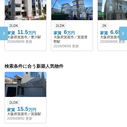
2LDK
2LDK
2K
11.5
6
6.65
家賃
万円
家賃
万円
家賃
万
大阪府箕面市／豊川駅
大阪府箕面市／箕面萱
大阪府箕面市／
2026/08/06 更新
野駅
2026/08/06 更新
2026/08/06 更新
検索条件に合う新築人気物件
2LDK
15.5
家賃
万円
大阪府箕面市／箕面駅
2026/08/02 更新