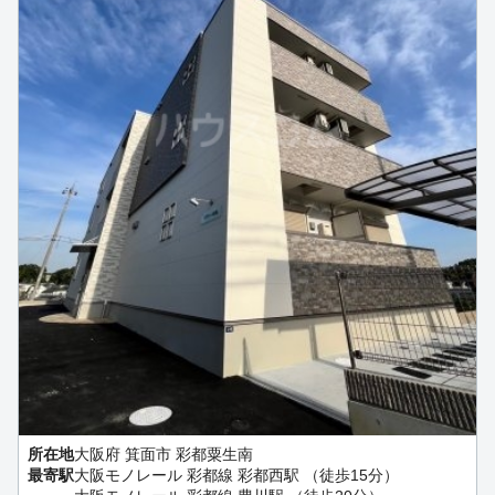
所在地
大阪府 箕面市 彩都粟生南
最寄駅
大阪モノレール 彩都線 彩都西駅 （徒歩15分）