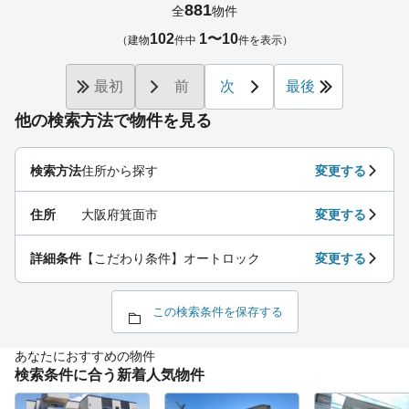
881
全
物件
102
1〜10
（建物
件中
件を表示）
最初
前
次
最後
他の検索方法で物件を見る
検索方法
住所から探す
変更する
住所
大阪府箕面市
変更する
詳細条件
【こだわり条件】オートロック
変更する
この検索条件を保存する
あなたにおすすめの物件
検索条件に合う新着人気物件