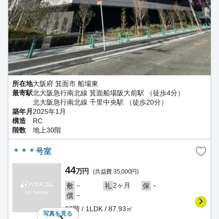
所在地
大阪府 箕面市 船場東
最寄駅
北大阪急行南北線 箕面船場阪大前駅 （徒歩4分）
北大阪急行南北線 千里中央駅 （徒歩20分）
築年月
2025年1月
構造
RC
階数
地上30階
＊＊＊号室
44
万円
(共益費 35,000円)
－
2ヶ月
－
敷
礼
保
－
償
29階 / 1LDK / 87.93㎡
写真を
見る