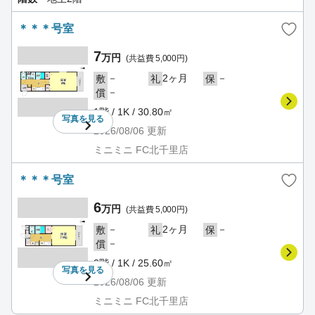
＊＊＊号室
7
万円
(共益費 5,000円)
－
2ヶ月
－
敷
礼
保
－
償
1階 / 1K / 30.80㎡
写真を
見る
2026/08/06
更新
ミニミニ FC北千里店
＊＊＊号室
6
万円
(共益費 5,000円)
－
2ヶ月
－
敷
礼
保
－
償
2階 / 1K / 25.60㎡
写真を
見る
2026/08/06
更新
ミニミニ FC北千里店