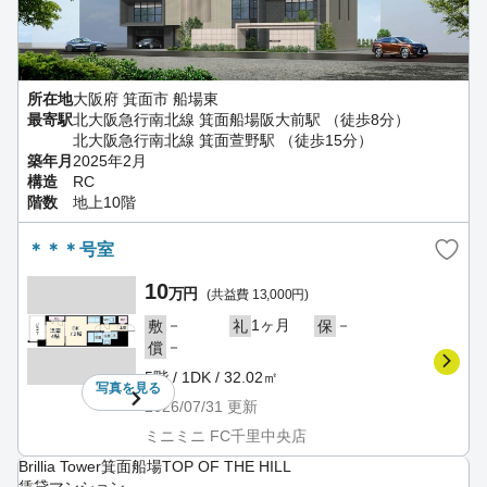
所在地
大阪府 箕面市 船場東
最寄駅
北大阪急行南北線 箕面船場阪大前駅 （徒歩8分）
北大阪急行南北線 箕面萱野駅 （徒歩15分）
築年月
2025年2月
構造
RC
階数
地上10階
＊＊＊号室
10
万円
(共益費 13,000円)
－
1ヶ月
－
敷
礼
保
－
償
5階 / 1DK / 32.02㎡
写真を
見る
2026/07/31
更新
ミニミニ FC千里中央店
Brillia Tower箕面船場TOP OF THE HILL