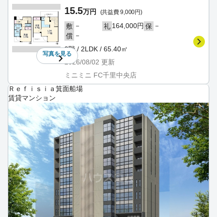
15.5
万円
(共益費 9,000円)
－
164,000円
－
敷
礼
保
－
償
2階 / 2LDK / 65.40㎡
写真を
見る
2026/08/02
更新
ミニミニ FC千里中央店
Ｒｅｆｉｓｉａ箕面船場
賃貸マンション