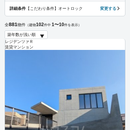
詳細条件
【こだわり条件】オートロック
変更する
881
102
1〜10
全
物件
（建物
件中
件を表示）
レジデンツァＲ
賃貸マンション