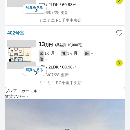
2階 / 2LDK / 60.98㎡
写真を
見る
2026/07/28
更新
ミニミニ FC千里中央店
402号室
13
万円
(共益費 10,000円)
1ヶ月
3ヶ月
－
敷
礼
保
－
償
4階 / 2LDK / 60.98㎡
写真を
見る
2026/07/28
更新
ミニミニ FC千里中央店
ブレア・カースル
賃貸アパート