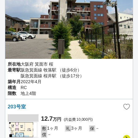
所在地
大阪府 箕面市 桜
最寄駅
阪急箕面線 牧落駅 （徒歩6分）
阪急箕面線 桜井駅 （徒歩17分）
築年月
2022年4月
構造
RC
階数
地上4階
203号室
12.7
万円
(共益費 10,000円)
1ヶ月
3ヶ月
－
敷
礼
保
－
償