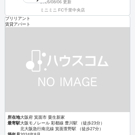
2026/08/06
更新
ミニミニ FC千里中央店
ブリリアント
賃貸アパート
所在地
大阪府 箕面市 粟生新家
最寄駅
大阪モノレール 彩都線 豊川駅 （徒歩23分）
北大阪急行南北線 箕面萱野駅 （徒歩27分）
築年月
2024年8月