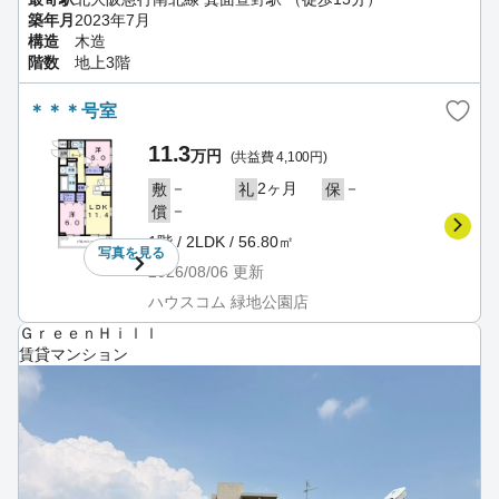
築年月
2023年7月
構造
木造
階数
地上3階
＊＊＊号室
11.3
万円
(共益費 4,100円)
－
2ヶ月
－
敷
礼
保
－
償
1階 / 2LDK / 56.80㎡
写真を
見る
2026/08/06
更新
ハウスコム 緑地公園店
ＧｒｅｅｎＨｉｌｌ
賃貸マンション