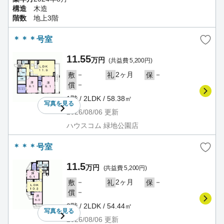
構造
木造
階数
地上3階
＊＊＊号室
11.55
万円
(共益費 5,200円)
－
2ヶ月
－
敷
礼
保
－
償
1階 / 2LDK / 58.38㎡
写真を
見る
2026/08/06
更新
ハウスコム 緑地公園店
＊＊＊号室
11.5
万円
(共益費 5,200円)
－
2ヶ月
－
敷
礼
保
－
償
3階 / 2LDK / 54.44㎡
写真を
見る
2026/08/06
更新