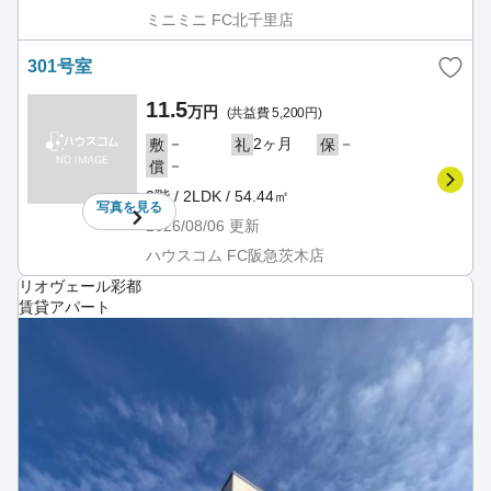
ミニミニ FC北千里店
301号室
11.5
万円
(共益費 5,200円)
－
2ヶ月
－
敷
礼
保
－
償
3階 / 2LDK / 54.44㎡
写真を
見る
2026/08/06
更新
ハウスコム FC阪急茨木店
リオヴェール彩都
賃貸アパート