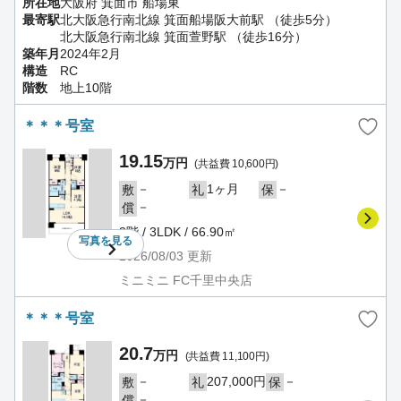
所在地
大阪府 箕面市 船場東
最寄駅
北大阪急行南北線 箕面船場阪大前駅 （徒歩5分）
北大阪急行南北線 箕面萱野駅 （徒歩16分）
築年月
2024年2月
構造
RC
階数
地上10階
＊＊＊号室
19.15
万円
(共益費 10,600円)
－
1ヶ月
－
敷
礼
保
－
償
3階 / 3LDK / 66.90㎡
写真を
見る
2026/08/03
更新
ミニミニ FC千里中央店
＊＊＊号室
20.7
万円
(共益費 11,100円)
－
207,000円
－
敷
礼
保
－
償