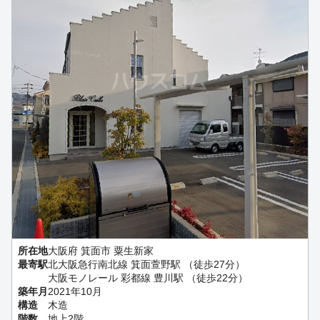
所在地
大阪府 箕面市 粟生新家
最寄駅
北大阪急行南北線 箕面萱野駅 （徒歩27分）
大阪モノレール 彩都線 豊川駅 （徒歩22分）
築年月
2021年10月
構造
木造
階数
地上2階