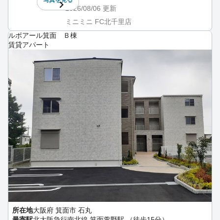
2026/08/06
更新
ミニミニ FC北千里店
ルボアール箕面 Ｂ棟
賃貸アパート
所在地
大阪府 箕面市 石丸
最寄駅
北大阪急行南北線 箕面萱野駅 （徒歩15分）