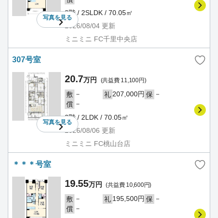
3階 / 2SLDK / 70.05㎡
写真を
見る
2026/08/04
更新
ミニミニ FC千里中央店
307号室
20.7
万円
(共益費 11,100円)
－
207,000円
－
敷
礼
保
－
償
3階 / 2LDK / 70.05㎡
写真を
見る
2026/08/06
更新
ミニミニ FC桃山台店
＊＊＊号室
19.55
万円
(共益費 10,600円)
－
195,500円
－
敷
礼
保
－
償