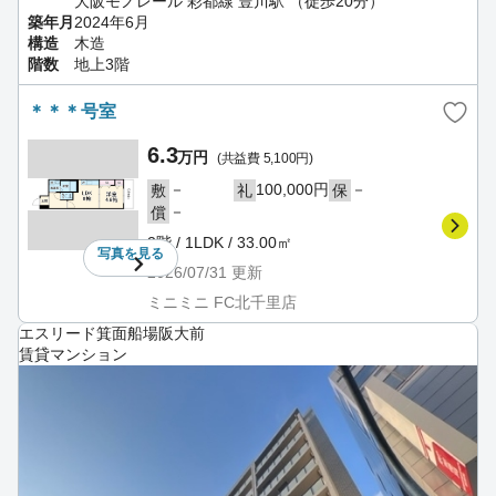
大阪モノレール 彩都線 豊川駅 （徒歩20分）
築年月
2024年6月
構造
木造
階数
地上3階
＊＊＊号室
6.3
万円
(共益費 5,100円)
－
100,000円
－
敷
礼
保
－
償
2階 / 1LDK / 33.00㎡
写真を
見る
2026/07/31
更新
ミニミニ FC北千里店
エスリード箕面船場阪大前
賃貸マンション