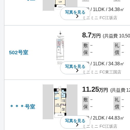
5階 / 1LDK / 34.38㎡
写真を
見る
ミニミニ FC江坂店
8.7
万円
(共益費 10,5
－
－
敷
礼
502号室
－
－
保
償
5階 / 1LDK / 34.38㎡
写真を
見る
ミニミニ FC東三国店
11.25
万円
(共益費 12
－
－
敷
礼
＊＊＊号室
－
－
保
償
5階 / 2LDK / 44.83㎡
写真を
見る
ミニミニ FC江坂店