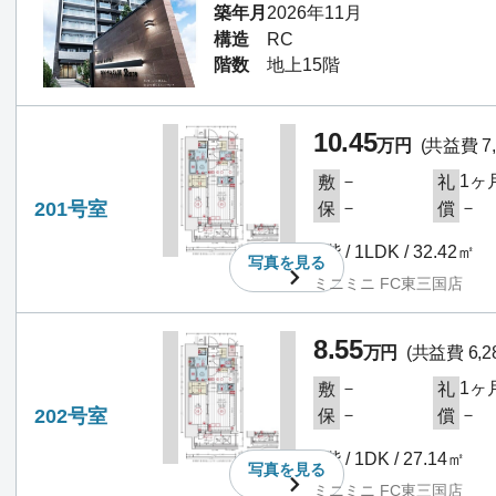
築年月
2026年11月
構造
RC
階数
地上15階
10.45
万円
(共益費 7,
－
1ヶ
敷
礼
201号室
－
－
保
償
2階 / 1LDK / 32.42㎡
写真を
見る
ミニミニ FC東三国店
8.55
万円
(共益費 6,2
－
1ヶ
敷
礼
202号室
－
－
保
償
2階 / 1DK / 27.14㎡
写真を
見る
ミニミニ FC東三国店