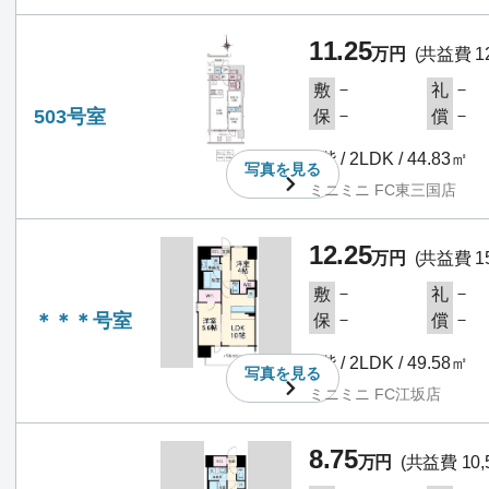
11.25
万円
(共益費 12
－
－
敷
礼
503号室
－
－
保
償
5階 / 2LDK / 44.83㎡
写真を
見る
ミニミニ FC東三国店
12.25
万円
(共益費 15
－
－
敷
礼
＊＊＊号室
－
－
保
償
5階 / 2LDK / 49.58㎡
写真を
見る
ミニミニ FC江坂店
8.75
万円
(共益費 10,