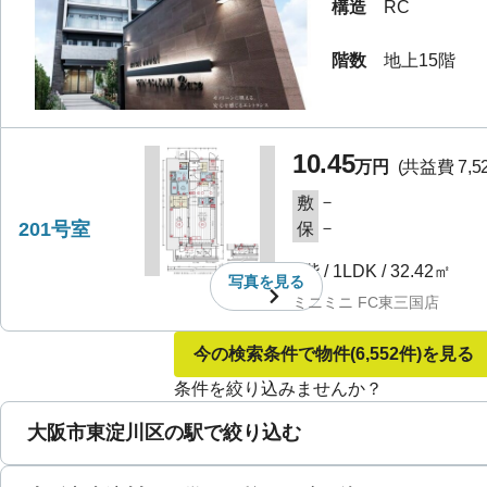
構造
RC
階数
地上15階
10.45
万円
(共益費
7,
－
敷
201号室
－
保
2階
/
1LDK
/
32.42㎡
写真を
見る
ミニミニ FC東三国店
今の検索条件で物件
(6,552件)
を見る
条件を絞り込みませんか？
大阪市東淀川区の駅で絞り込む