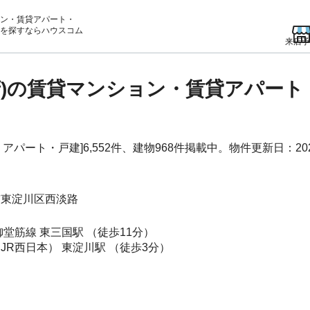
ン・賃貸アパート・
を
探すならハウスコム
来店予
府)の賃貸マンション・賃貸アパー
ート・戸建]6,552件、建物968件掲載中。物件更新日：202
市東淀川区
西淡路
御堂筋線
東三国駅
（徒歩11分）
JR西日本）
東淀川駅
（徒歩3分）