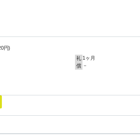
520円
)
1ヶ月
礼
－
償