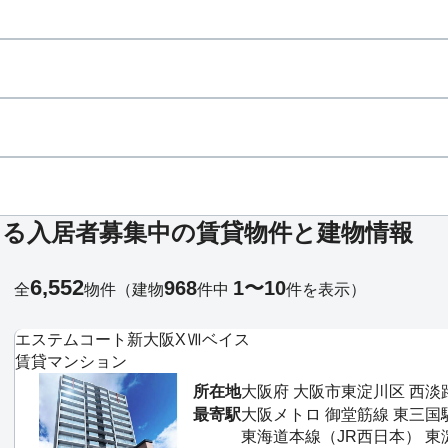
ある入居者募集中の賃貸物件と建物情報
6,552
968
1〜10
全
物件
（建物
件中
件を表示）
エステムコート新大阪XⅦベイス
賃貸マンション
所在地
大阪府 大阪市東淀川区 西淡
最寄駅
大阪メトロ 御堂筋線 東三国
東海道本線（JR西日本） 東