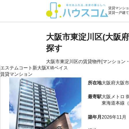
賃貸マンショ
賃貸一戸建て
大阪市東淀川区(大阪
探す
大阪市東淀川区の賃貸物件[マンション・アパ
エステムコート新大阪XⅦベイス
賃貸マンション
所在地
大阪府
大阪
最寄駅
大阪メトロ 
東海道本線（
築年月
2026年11月