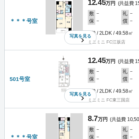
12.45
万円
(共益費 15
－
－
敷
礼
＊＊＊号室
－
－
保
償
5階 / 2LDK / 49.58㎡
写真を
見る
ミニミニ FC江坂店
12.45
万円
(共益費 15
－
－
敷
礼
501号室
－
－
保
償
5階 / 2LDK / 49.58㎡
写真を
見る
ミニミニ FC東三国店
8.7
万円
(共益費 10,5
－
－
敷
礼
＊＊＊号室
－
－
保
償