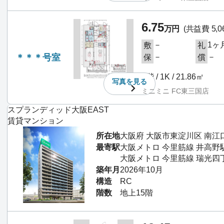
6.75
万円
(共益費 5,0
－
1ヶ
敷
礼
＊＊＊号室
－
－
保
償
2階 / 1K / 21.86㎡
写真を
見る
ミニミニ FC東三国店
スプランディッド大阪EAST
賃貸マンション
所在地
大阪府 大阪市東淀川区 南江
最寄駅
大阪メトロ 今里筋線 井高野
大阪メトロ 今里筋線 瑞光四
築年月
2026年10月
構造
RC
階数
地上15階