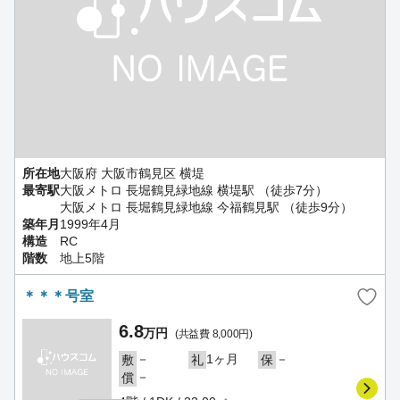
所在地
大阪府 大阪市鶴見区 横堤
最寄駅
大阪メトロ 長堀鶴見緑地線 横堤駅 （徒歩7分）
大阪メトロ 長堀鶴見緑地線 今福鶴見駅 （徒歩9分）
築年月
1999年4月
構造
RC
階数
地上5階
＊＊＊号室
6.8
万円
(共益費 8,000円)
－
1ヶ月
－
敷
礼
保
－
償