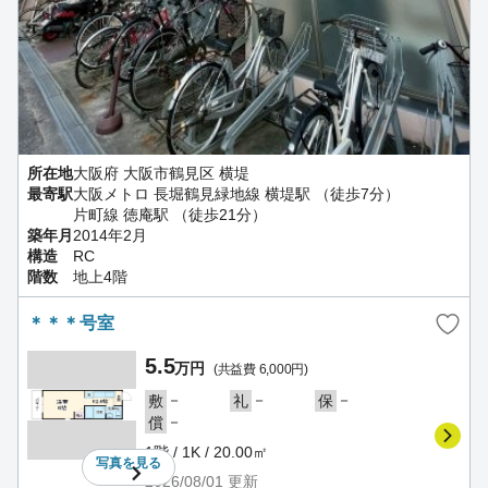
所在地
大阪府 大阪市鶴見区 横堤
最寄駅
大阪メトロ 長堀鶴見緑地線 横堤駅 （徒歩7分）
片町線 徳庵駅 （徒歩21分）
築年月
2014年2月
構造
RC
階数
地上4階
＊＊＊号室
5.5
万円
(共益費 6,000円)
－
－
－
敷
礼
保
－
償
1階 / 1K / 20.00㎡
写真を
見る
2026/08/01
更新