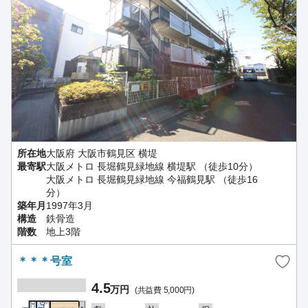
所在地
大阪府 大阪市鶴見区 横堤
最寄駅
大阪メトロ 長堀鶴見緑地線 横堤駅 （徒歩10分）
大阪メトロ 長堀鶴見緑地線 今福鶴見駅 （徒歩16
分）
築年月
1997年3月
構造
鉄骨造
階数
地上3階
＊＊＊号室
4.5
万円
(共益費 5,000円)