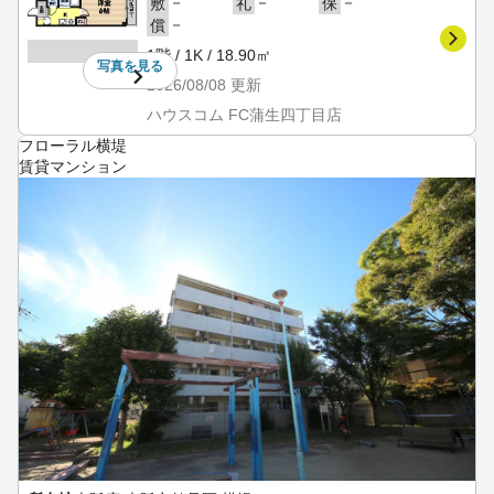
－
－
－
敷
礼
保
－
償
1階 / 1K / 18.90㎡
写真を
見る
2026/08/08
更新
ハウスコム FC蒲生四丁目店
フローラル横堤
賃貸マンション