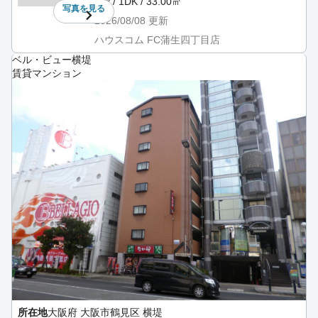
4階 / 1DK / 33.00㎡
写真を
見る
2026/08/08
更新
ハウスコム FC蒲生四丁目店
ベル・ビュー横堤
賃貸マンション
所在地
大阪府 大阪市鶴見区 横堤