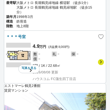
最寄駅
大阪メトロ 長堀鶴見緑地線 横堤駅 （徒歩1分）
大阪メトロ 長堀鶴見緑地線 鶴見緑地駅 （徒歩15
分）
築年月
1998年3月
構造
鉄骨造
階数
地上8階
＊＊＊号室
4.9
万円
(共益費 8,000円)
－
－
－
敷
礼
保
－
償
3階 / 1K / 22.68㎡
写真を
見る
2026/08/08
更新
ハウスコム FC蒲生四丁目店
エストマーレ鶴見2番館
賃貸マンション