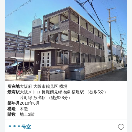
所在地
大阪府 大阪市鶴見区 横堤
最寄駅
大阪メトロ 長堀鶴見緑地線 横堤駅 （徒歩5分）
片町線 放出駅 （徒歩28分）
築年月
2018年6月
構造
木造
階数
地上3階
＊＊＊号室