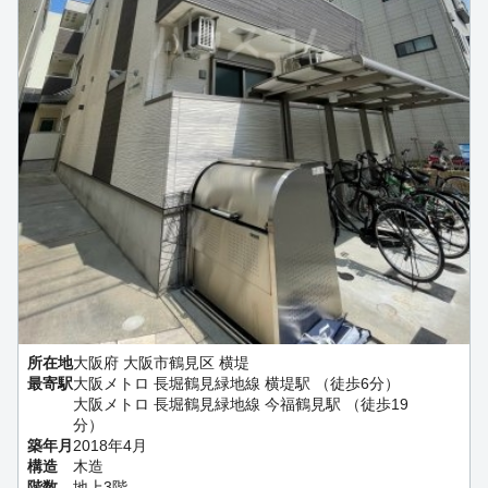
所在地
大阪府 大阪市鶴見区 横堤
最寄駅
大阪メトロ 長堀鶴見緑地線 横堤駅 （徒歩6分）
大阪メトロ 長堀鶴見緑地線 今福鶴見駅 （徒歩19
分）
築年月
2018年4月
構造
木造
階数
地上3階