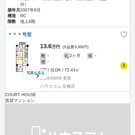
分）
築年月
2007年8月
構造
RC
階数
地上6階
＊＊＊号室
13.6
万円
(共益費 6,900円)
－
2ヶ月
－
敷
礼
保
－
償
5階 / 3LDK / 72.43㎡
写真を
見る
2026/08/08
更新
ハウスコム 京橋店
COURT HOUSE
賃貸マンション