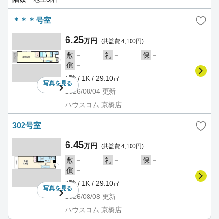
＊＊＊号室
6.25
万円
(共益費 4,100円)
－
－
－
敷
礼
保
－
償
1階 / 1K / 29.10㎡
写真を
見る
2026/08/04
更新
ハウスコム 京橋店
302号室
6.45
万円
(共益費 4,100円)
－
－
－
敷
礼
保
－
償
3階 / 1K / 29.10㎡
写真を
見る
2026/08/08
更新
ハウスコム 京橋店