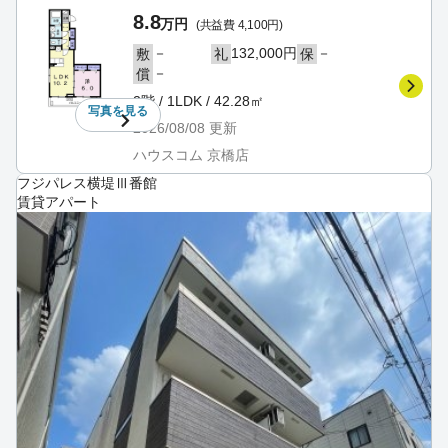
8.8
万円
(共益費 4,100円)
－
132,000円
－
敷
礼
保
－
償
2階 / 1LDK / 42.28㎡
写真を
見る
2026/08/08
更新
ハウスコム 京橋店
フジパレス横堤Ⅲ番館
賃貸アパート