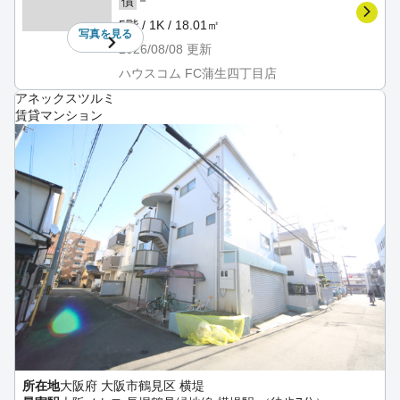
－
償
5階 / 1K / 18.01㎡
写真を
見る
2026/08/08
更新
ハウスコム FC蒲生四丁目店
アネックスツルミ
賃貸マンション
所在地
大阪府 大阪市鶴見区 横堤