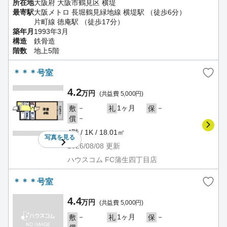
所在地
大阪府 大阪市鶴見区 横堤
最寄駅
大阪メトロ 長堀鶴見緑地線 横堤駅 （徒歩6分）
片町線 徳庵駅 （徒歩17分）
築年月
1993年3月
構造
鉄骨造
階数
地上5階
＊＊＊号室
4.2
万円
(共益費 5,000円)
－
1ヶ月
－
敷
礼
保
－
償
4階 / 1K / 18.01㎡
写真を
見る
2026/08/08
更新
ハウスコム FC蒲生四丁目店
＊＊＊号室
4.4
万円
(共益費 5,000円)
－
1ヶ月
－
敷
礼
保