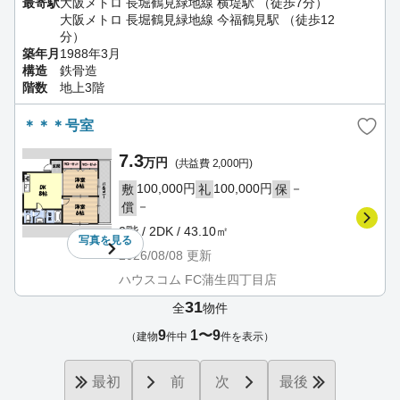
最寄駅
大阪メトロ 長堀鶴見緑地線 横堤駅 （徒歩7分）
大阪メトロ 長堀鶴見緑地線 今福鶴見駅 （徒歩12
分）
築年月
1988年3月
構造
鉄骨造
階数
地上3階
＊＊＊号室
7.3
万円
(共益費 2,000円)
100,000円
100,000円
－
敷
礼
保
－
償
2階 / 2DK / 43.10㎡
写真を
見る
2026/08/08
更新
ハウスコム FC蒲生四丁目店
31
全
物件
9
1〜9
（建物
件中
件を表示）
最初
前
次
最後