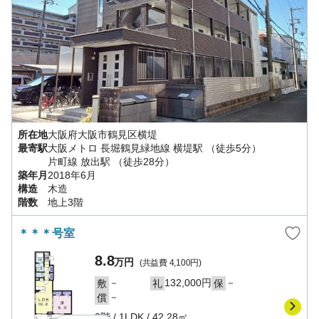
所在地
大阪府
大阪市鶴見区
横堤
最寄駅
大阪メトロ 長堀鶴見緑地線
横堤駅
（徒歩5分）
片町線
放出駅
（徒歩28分）
築年月
2018年6月
構造
木造
階数
地上3階
＊＊＊号室
8.8
万円
(共益費
4,100円
)
－
132,000円
－
敷
礼
保
－
償
2階
/
1LDK
/
42.28㎡