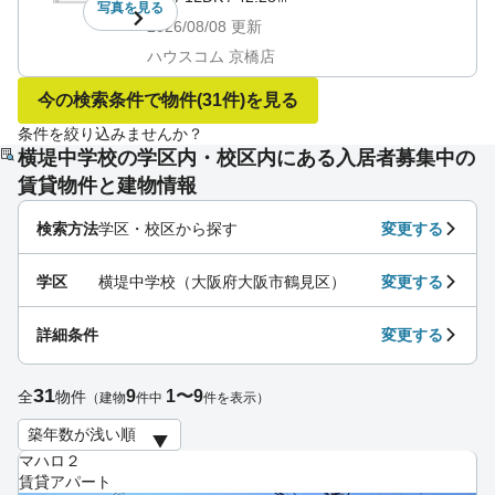
写真を
見る
2026/08/08
更新
ハウスコム 京橋店
今の検索条件で物件
(31件)
を見る
条件を絞り込みませんか？
横堤中学校の学区内・校区内にある入居者募集中の
賃貸物件と建物情報
検索方法
学区・校区から探す
変更する
学区
横堤中学校（大阪府大阪市鶴見区）
変更する
詳細条件
変更する
31
9
1〜9
全
物件
（建物
件中
件を表示）
マハロ２
賃貸アパート