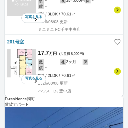
－
354,000円
－
敷
礼
保
－
償
2階 / 3LDK / 70.61㎡
写真を
見る
2026/08/08
更新
ミニミニ FC千里中央店
201号室
17.7
万円
(共益費 8,000円)
－
2ヶ月
－
敷
礼
保
－
償
2階 / 2LDK / 70.61㎡
写真を
見る
2026/08/08
更新
ハウスコム 豊中店
D-residence岡町
賃貸アパート