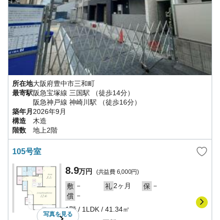
所在地
大阪府
豊中市
三和町
最寄駅
阪急宝塚線
三国駅
（徒歩14分）
阪急神戸線
神崎川駅
（徒歩16分）
築年月
2026年9月
構造
木造
階数
地上2階
105号室
8.9
万円
(共益費
6,000円
)
－
2ヶ月
－
敷
礼
保
－
償
1階
/
1LDK
/
41.34㎡
写真を
見る