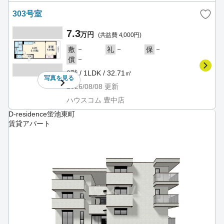
303号室
7.3
万円
(共益費 4,000円)
－
－
－
敷
礼
保
－
償
3階 / 1LDK / 32.71㎡
写真を
見る
2026/08/08
更新
ハウスコム 豊中店
D-residence蛍池東町
賃貸アパート