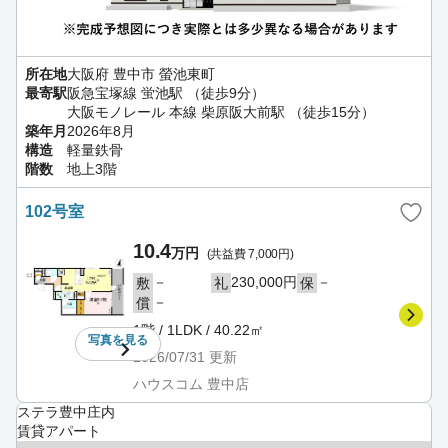
所在地
大阪府 豊中市 螢池東町
最寄駅
阪急宝塚線 蛍池駅 （徒歩9分）
大阪モノレール 本線 柴原阪大前駅 （徒歩15分）
築年月
2026年8月
構造
軽量鉄骨
階数
地上3階
102号室
10.4
万円
(共益費 7,000円)
－
230,000円
－
敷
礼
保
－
償
1階 / 1LDK / 40.22㎡
写真を
見る
2026/07/31
更新
ハウスコム 豊中店
ステラ豊中庄内
賃貸アパート