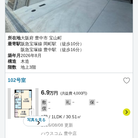
所在地
大阪府 豊中市 宝山町
最寄駅
阪急宝塚線 岡町駅 （徒歩10分）
阪急宝塚線 豊中駅 （徒歩16分）
築年月
2026年8月
構造
木造
階数
地上3階
102号室
6.9
万円
(共益費 4,000円)
－
－
－
敷
礼
保
－
償
1階 / 1LDK / 30.51㎡
写真を
見る
2026/08/08
更新
ハウスコム 豊中店