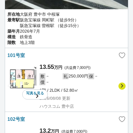
所在地
大阪府 豊中市 中桜塚
最寄駅
阪急宝塚線 岡町駅 （徒歩9分）
阪急宝塚線 曽根駅 （徒歩15分）
築年月
2026年7月
構造
鉄骨造
階数
地上3階
101号室
13.55
万円
(共益費 7,000円)
－
250,000円
－
敷
礼
保
－
償
1階 / 2LDK / 52.80㎡
写真を
見る
2026/08/08
更新
ハウスコム 豊中店
102号室
13.2
万円
(共益費 7,000円)