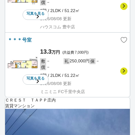
－
償
3階 / 2LDK / 51.22㎡
写真を
見る
2026/08/08
更新
ハウスコム 豊中店
＊＊＊号室
13.3
万円
(共益費 7,000円)
－
250,000円
－
敷
礼
保
－
償
3階 / 2LDK / 51.22㎡
写真を
見る
2026/08/08
更新
ミニミニ FC千里中央店
ＣＲＥＳＴ ＴＡＰＰ庄内
賃貸マンション