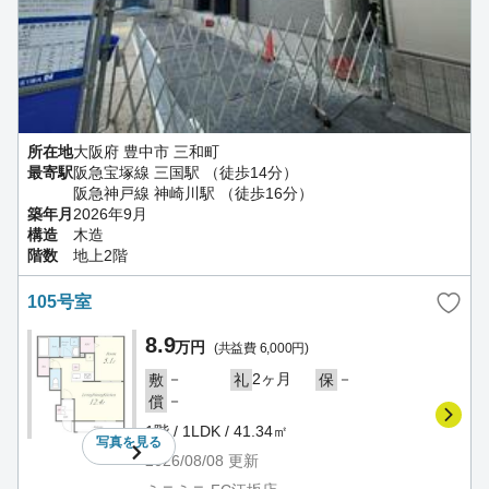
所在地
大阪府 豊中市 三和町
最寄駅
阪急宝塚線 三国駅 （徒歩14分）
阪急神戸線 神崎川駅 （徒歩16分）
築年月
2026年9月
構造
木造
階数
地上2階
105号室
8.9
万円
(共益費 6,000円)
－
2ヶ月
－
敷
礼
保
－
償
1階 / 1LDK / 41.34㎡
写真を
見る
2026/08/08
更新