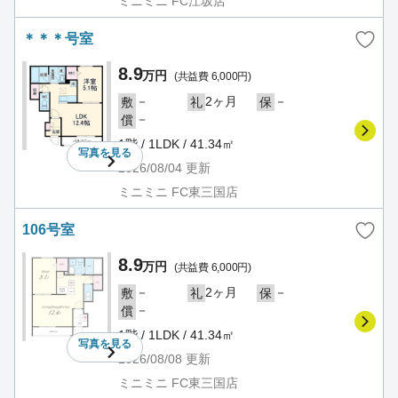
ミニミニ FC江坂店
＊＊＊号室
8.9
万円
(共益費 6,000円)
－
2ヶ月
－
敷
礼
保
－
償
1階 / 1LDK / 41.34㎡
写真を
見る
2026/08/04
更新
ミニミニ FC東三国店
106号室
8.9
万円
(共益費 6,000円)
－
2ヶ月
－
敷
礼
保
－
償
1階 / 1LDK / 41.34㎡
写真を
見る
2026/08/08
更新
ミニミニ FC東三国店