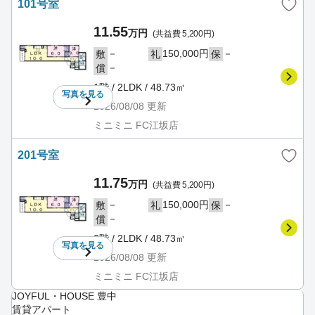
101号室
11.55
万円
(共益費 5,200円)
－
150,000円
－
敷
礼
保
－
償
1階 / 2LDK / 48.73㎡
写真を
見る
2026/08/08
更新
ミニミニ FC江坂店
201号室
11.75
万円
(共益費 5,200円)
－
150,000円
－
敷
礼
保
－
償
2階 / 2LDK / 48.73㎡
写真を
見る
2026/08/08
更新
ミニミニ FC江坂店
JOYFUL・HOUSE 豊中
賃貸アパート