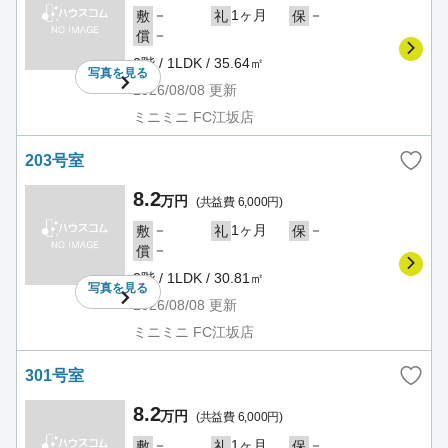
－
1ヶ月
－
敷
礼
保
－
償
2階 / 1LDK / 35.64㎡
写真を
見る
2026/08/08
更新
ミニミニ FC江坂店
203号室
8.2
万円
(共益費 6,000円)
－
1ヶ月
－
敷
礼
保
－
償
2階 / 1LDK / 30.81㎡
写真を
見る
2026/08/08
更新
ミニミニ FC江坂店
301号室
8.2
万円
(共益費 6,000円)
－
1ヶ月
－
敷
礼
保