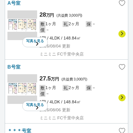
A号室
28
万円
(共益費 3,000円)
1ヶ月
2ヶ月
－
敷
礼
保
－
償
1階 / 4LDK / 148.84㎡
写真を
見る
2026/08/04
更新
ミニミニ FC千里中央店
B号室
27.5
万円
(共益費 3,000円)
1ヶ月
2ヶ月
－
敷
礼
保
－
償
1階 / 4LDK / 148.84㎡
写真を
見る
2026/08/06
更新
ミニミニ FC千里中央店
＊＊＊号室