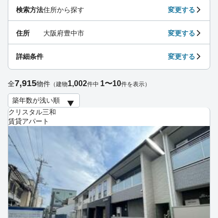
検索方法
住所から探す
変更する
住所
大阪府豊中市
変更する
詳細条件
変更する
7,915
1,002
1〜10
全
物件
（建物
件中
件を表示）
クリスタル三和
賃貸アパート