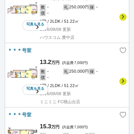
－
250,000円
－
敷
礼
保
－
償
1階 / 2LDK / 51.22㎡
写真を
見る
2026/08/08
更新
ハウスコム 豊中店
＊＊＊号室
13.2
万円
(共益費 7,000円)
－
250,000円
－
敷
礼
保
－
償
1階 / 2LDK / 51.22㎡
写真を
見る
2026/08/08
更新
ミニミニ FC桃山台店
＊＊＊号室
15.3
万円
(共益費 7,000円)