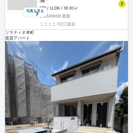
償
3階 / 1LDK / 30.81㎡
写真を
見る
2026/08/08
更新
ミニミニ FC江坂店
ソラティオ本町
賃貸アパート