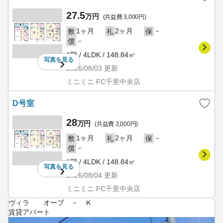
27.5
万円
(共益費 3,000円)
1ヶ月
2ヶ月
－
敷
礼
保
－
償
1階 / 4LDK / 148.84㎡
写真を
見る
2026/08/03
更新
ミニミニ FC千里中央店
D号室
28
万円
(共益費 3,000円)
1ヶ月
2ヶ月
－
敷
礼
保
－
償
1階 / 4LDK / 148.84㎡
写真を
見る
2026/08/04
更新
ミニミニ FC千里中央店
ヴィラ オーブ － Ｋ
賃貸アパート