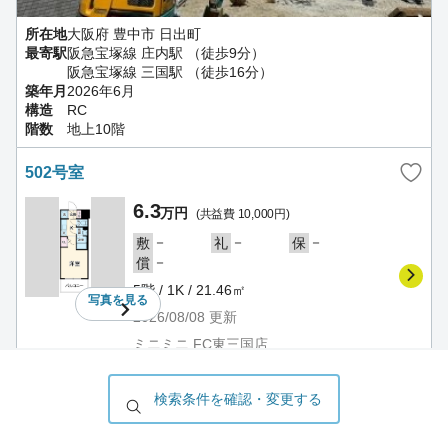
所在地
大阪府 豊中市 日出町
最寄駅
阪急宝塚線 庄内駅 （徒歩9分）
阪急宝塚線 三国駅 （徒歩16分）
築年月
2026年6月
構造
RC
階数
地上10階
502号室
6.3
万円
(共益費 10,000円)
－
－
－
敷
礼
保
－
償
5階 / 1K / 21.46㎡
写真を
見る
2026/08/08
更新
ミニミニ FC東三国店
ARCA豊中曽根
賃貸マンション
検索条件を確認・変更する