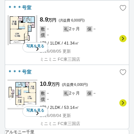
＊＊＊号室
8.9
万円
(共益費 6,000円)
－
2ヶ月
－
敷
礼
保
－
償
1階 / 1LDK / 41.34㎡
写真を
見る
2026/08/05
更新
ミニミニ FC東三国店
＊＊＊号室
10.9
万円
(共益費 6,000円)
－
2ヶ月
－
敷
礼
保
－
償
2階 / 2LDK / 53.14㎡
写真を
見る
2026/08/04
更新
ミニミニ FC東三国店
アルモニー千里