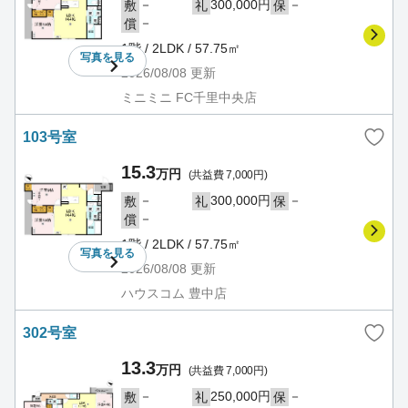
－
300,000円
－
敷
礼
保
－
償
1階 / 2LDK / 57.75㎡
写真を
見る
2026/08/08
更新
ミニミニ FC千里中央店
103号室
15.3
万円
(共益費 7,000円)
－
300,000円
－
敷
礼
保
－
償
1階 / 2LDK / 57.75㎡
写真を
見る
2026/08/08
更新
ハウスコム 豊中店
302号室
13.3
万円
(共益費 7,000円)
－
250,000円
－
敷
礼
保