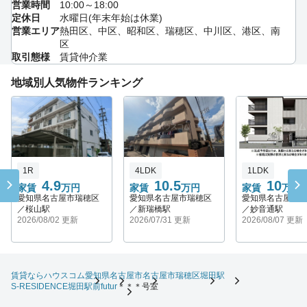
営業時間
10:00～18:00
定休日
水曜日(年末年始は休業)
営業エリア
熱田区、中区、昭和区、瑞穂区、中川区、港区、南
区
取引態様
賃貸仲介業
地域別人気物件ランキング
1R
4LDK
1LDK
4.9
10.5
10
家賃
万円
家賃
万円
家賃
万円
愛知県名古屋市瑞穂区
愛知県名古屋市瑞穂区
愛知県名古屋市
／桜山駅
／新瑞橋駅
／妙音通駅
2026/08/02 更新
2026/07/31 更新
2026/08/07 更新
賃貸ならハウスコム
愛知県
名古屋市
名古屋市瑞穂区
堀田駅
S-RESIDENCE堀田駅前futur
＊＊＊号室