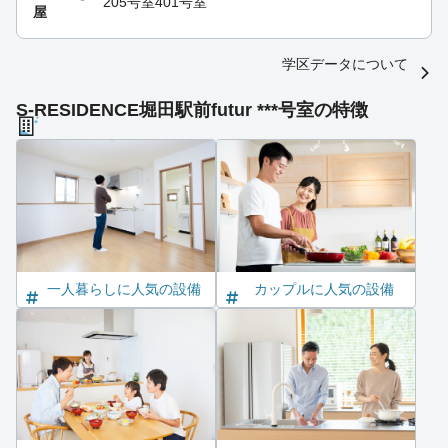
205号室
401号室
屋
学区データについて
S-RESIDENCE堀田駅前futur ***号室の特徴
一人暮らしに人気の設備
カップルに人気の設備