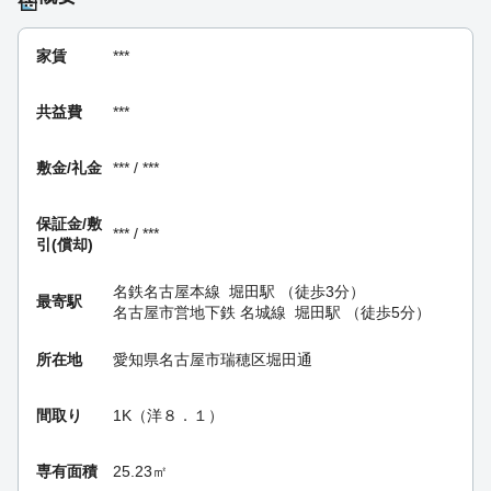
家賃
***
共益費
***
敷金/礼金
*** / ***
保証金/
敷
*** / ***
引(償却)
名鉄名古屋本線
堀田駅
（徒歩3分）
最寄駅
名古屋市営地下鉄 名城線
堀田駅
（徒歩5分）
所在地
愛知県名古屋市瑞穂区堀田通
間取り
1K（洋８．１）
専有面積
25.23㎡