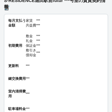
S-RESIDENCE堀田駅前futur ***号室の賃貸契約情
報
毎月支払う
家賃
***
金額
共益費
***
敷金
***
礼金
***
初期費用
保証金
***
敷引き
***
償却金
更新料
***
鍵交換費用
***
室内清掃費
***
用
駐車場料金
***