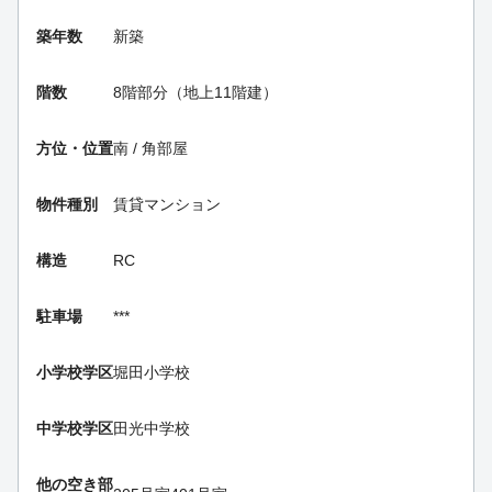
築年数
新築
階数
8階部分（地上11階建）
方位・位置
南 / 角部屋
物件種別
賃貸マンション
構造
RC
駐車場
***
小学校学区
堀田小学校
中学校学区
田光中学校
他の空き部