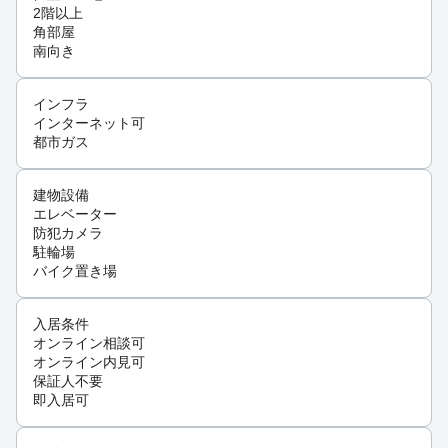
2階以上
角部屋
南向き
インフラ
インターネット可
都市ガス
建物設備
エレベーター
防犯カメラ
駐輪場
バイク置き場
入居条件
オンライン相談可
オンライン内見可
保証人不要
即入居可