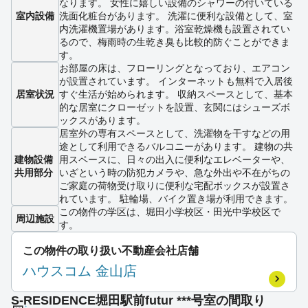
なります。 女性に嬉しい設備のシャワーの付いている
室内設備
洗面化粧台があります。 洗濯に便利な設備として、室
内洗濯機置場があります。浴室乾燥機も設置されてい
るので、梅雨時の生乾き臭も比較的防ぐことができま
す。
お部屋の床は、フローリングとなっており、エアコン
が設置されています。 インターネットも無料で入居後
居室状況
すぐ生活が始められます。 収納スペースとして、基本
的な居室にクローゼットを設置、玄関にはシューズボ
ックスがあります。
居室外の専有スペースとして、洗濯物を干すなどの用
途として利用できるバルコニーがあります。 建物の共
建物設備
用スペースに、日々の出入に便利なエレベーターや、
共用部分
いざという時の防犯カメラや、急な外出や不在がちの
ご家庭の荷物受け取りに便利な宅配ボックスが設置さ
れています。 駐輪場、バイク置き場が利用できます。
この物件の学区は、堀田小学校区・田光中学校区で
周辺施設
す。
この物件の取り扱い不動産会社店舗
ハウスコム 金山店
S-RESIDENCE堀田駅前futur ***号室の間取り