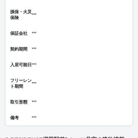
損保・
火災
***
保険
保証会社
***
契約期間
***
入居可能日
***
フリーレン
***
ト期間
取引形態
***
備考
***