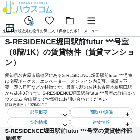
1
最近見た物件
お気に入り
保存した条件
メニュー
来店予約
S-RESIDENCE堀田駅前futur ***号室
（8階/1K）の賃貸物件（賃貸マンショ
ン）
愛知県名古屋市瑞穂区にあるS-RESIDENCE堀田駅前futur ***号室
は宅配ボックス、エレベーター、オンライン内見可、保証人不
要、即入居可などが特徴です。最寄り駅の名鉄名古屋本線堀田駅
から徒歩3分です。S-RESIDENCE堀田駅前futur ***号室の詳細はハ
ウスコム 金山店までお気軽にお問い合わせください！
情報更新日：
2026/05/22
部屋概要
間取り/設備
契約情報
建物情報
S-RESIDENCE堀田駅前futur ***号室の賃貸物件部
屋概要