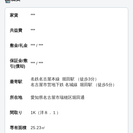
家賃
***
共益費
***
敷金/礼金
*** / ***
保証金/
敷
*** / ***
引(償却)
名鉄名古屋本線
堀田駅
（徒歩3分）
最寄駅
名古屋市営地下鉄 名城線
堀田駅
（徒歩5分）
所在地
愛知県名古屋市瑞穂区堀田通
間取り
1K（洋８．１）
専有面積
25.23㎡