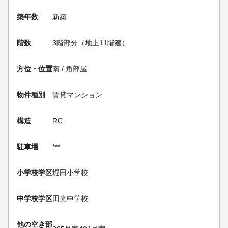
築年数
新築
階数
3階部分（地上11階建）
方位・位置
南 / 角部屋
物件種別
賃貸マンション
構造
RC
駐車場
***
小学校学区
堀田小学校
中学校学区
田光中学校
他の空き部