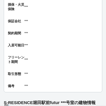
損保・
火災
***
保険
保証会社
***
契約期間
***
入居可能日
***
フリーレン
***
ト期間
取引形態
***
備考
***
S-RESIDENCE堀田駅前futur ***号室の建物情報