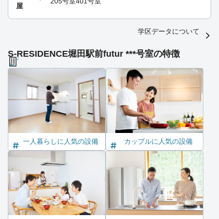
205号室
401号室
屋
学区データについて
S-RESIDENCE堀田駅前futur ***号室の特徴
一人暮らしに人気の設備
カップルに人気の設備