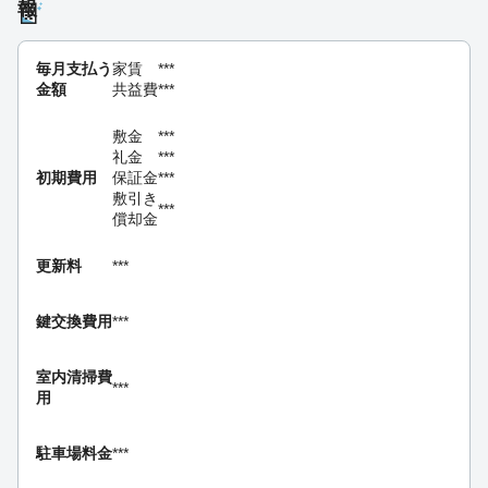
報
毎月支払う
家賃
***
金額
共益費
***
敷金
***
礼金
***
初期費用
保証金
***
敷引き
***
償却金
更新料
***
鍵交換費用
***
室内清掃費
***
用
駐車場料金
***