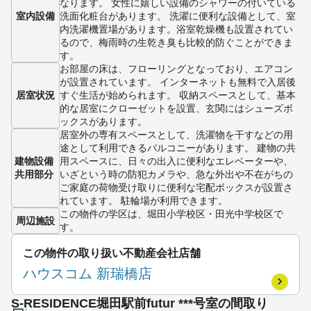
なります。 女性に嬉しい設備のシャワーの付いている
室内設備
洗面化粧台があります。 洗濯に便利な設備として、室
内洗濯機置場があります。浴室乾燥機も設置されてい
るので、梅雨時の生乾き臭も比較的防ぐことができま
す。
お部屋の床は、フローリングとなっており、エアコン
が設置されています。 インターネットも無料で入居後
居室状況
すぐ生活が始められます。 収納スペースとして、基本
的な居室にクローゼットを設置、玄関にはシューズボ
ックスがあります。
居室外の専有スペースとして、洗濯物を干すなどの用
途として利用できるバルコニーがあります。 建物の共
建物設備
用スペースに、日々の出入に便利なエレベーターや、
共用部分
いざという時の防犯カメラや、急な外出や不在がちの
ご家庭の荷物受け取りに便利な宅配ボックスが設置さ
れています。 駐輪場が利用できます。
この物件の学区は、堀田小学校区・田光中学校区で
周辺施設
す。
この物件の取り扱い不動産会社店舗
ハウスコム 新瑞橋店
S-RESIDENCE堀田駅前futur ***号室の間取り