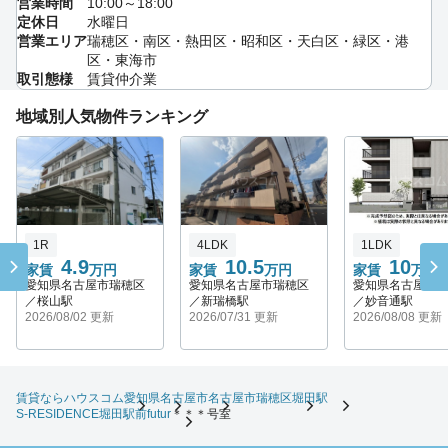
営業時間
10:00～18:00
定休日
水曜日
営業エリア
瑞穂区・南区・熱田区・昭和区・天白区・緑区・港
区・東海市
取引態様
賃貸仲介業
地域別人気物件ランキング
1R
4LDK
1LDK
4.9
10.5
10
家賃
万円
家賃
万円
家賃
万円
愛知県名古屋市瑞穂区
愛知県名古屋市瑞穂区
愛知県名古屋市
／桜山駅
／新瑞橋駅
／妙音通駅
2026/08/02 更新
2026/07/31 更新
2026/08/08 更新
賃貸ならハウスコム
愛知県
名古屋市
名古屋市瑞穂区
堀田駅
S-RESIDENCE堀田駅前futur
＊＊＊号室