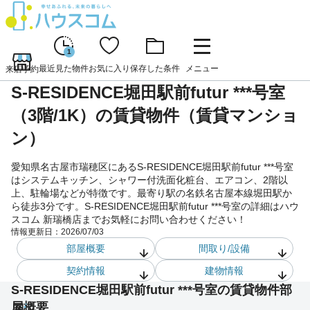
1
最近見た物件
お気に入り
保存した条件
メニュー
来店予約
S-RESIDENCE堀田駅前futur ***号室
（3階/1K）の賃貸物件（賃貸マンショ
ン）
愛知県名古屋市瑞穂区にあるS-RESIDENCE堀田駅前futur ***号室
はシステムキッチン、シャワー付洗面化粧台、エアコン、2階以
上、駐輪場などが特徴です。最寄り駅の名鉄名古屋本線堀田駅か
ら徒歩3分です。S-RESIDENCE堀田駅前futur ***号室の詳細はハウ
スコム 新瑞橋店までお気軽にお問い合わせください！
情報更新日：
2026/07/03
部屋概要
間取り/設備
契約情報
建物情報
S-RESIDENCE堀田駅前futur ***号室の賃貸物件部
屋概要