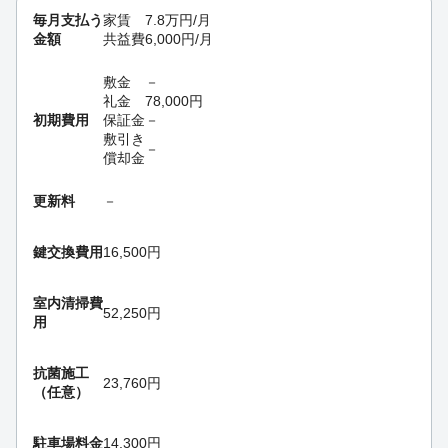
毎月支払う
家賃
7.8
万円
/月
金額
共益費
6,000
円
/月
敷金
－
礼金
78,000
円
初期費用
保証金
－
敷引き
－
償却金
更新料
－
鍵交換費用
16,500円
室内清掃費
52,250円
用
抗菌施工
23,760円
（任意）
駐車場料金
14,300円