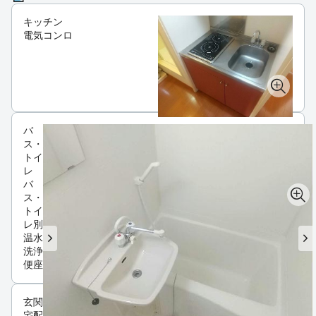
キッチン
電気コンロ
バ
ス・
トイ
レ
バ
ス・
トイ
レ別
温水
洗浄
便座
玄関
宅配ボックス