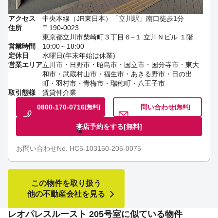
アクセス
中央本線（JR東日本）「立川駅」南口徒歩1分
住所
〒190-0023
東京都立川市柴崎町３丁目６−１ 立川Ｎビル １階
営業時間
10:00～18:00
定休日
水曜日(年末年始は休業)
営業エリア
立川市・日野市・昭島市・国立市・国分寺市・東大
和市・武蔵村山市・福生市・あきる野市・日の出
町・羽村市・青梅市・瑞穂町・八王子市
取引態様
賃貸仲介業
0800-170-0716
問い合わせ
[無料]
[無料]
来店予約をする
[無料]
お問い合わせNo. HC5-103150-205-0075
この物件を取り扱う
他の不動産会社を見る
レオパレスルースト 205号室に似ている物件