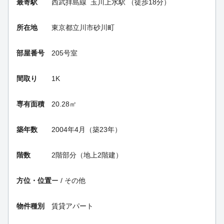
最寄駅
西武拝島線
玉川上水駅
（徒歩18分）
所在地
東京都立川市砂川町
部屋番号
205号室
間取り
1K
専有面積
20.28㎡
築年数
2004年4月（築23年）
階数
2階部分（地上2階建）
方位・位置
ー / その他
物件種別
賃貸アパート