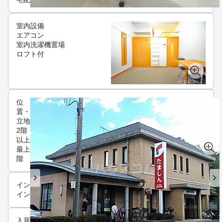
室内設備
エアコン
室内洗濯機置場
ロフト付
位
置・
立地
2階
以上
最上
階
インフラ
インターネット可
入居条件