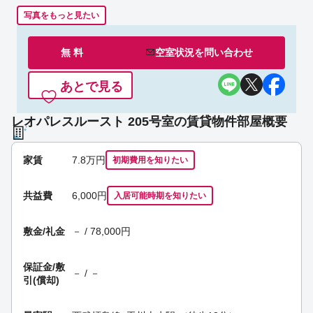
写真をもっと見たい
無 料
空室状況を
問い合わせ
あとで見る
レオパレスルースト 205号室の賃貸物件部屋概要
家賃
7.8
万円
初期費用を
知りたい
共益費
6,000円
入居可能時期
を知りたい
敷金/礼金
－ / 78,000円
保証金/
敷
－ / －
引(償却)