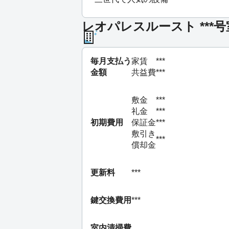
レオパレスルースト ***
毎月支払う
家賃
***
金額
共益費
***
敷金
***
礼金
***
初期費用
保証金
***
敷引き
***
償却金
更新料
***
鍵交換費用
***
室内清掃費