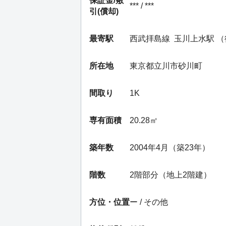
保証金/
敷
*** / ***
引(償却)
最寄駅
西武拝島線
玉川上水駅
（
所在地
東京都立川市砂川町
間取り
1K
専有面積
20.28㎡
築年数
2004年4月（築23年）
階数
2階部分（地上2階建）
方位・位置
ー / その他