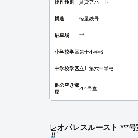
物件種別
賃貸アパート
構造
軽量鉄骨
駐車場
***
小学校学区
第十小学校
中学校学区
立川第六中学校
他の空き部
205号室
屋
レオパレスルースト ***