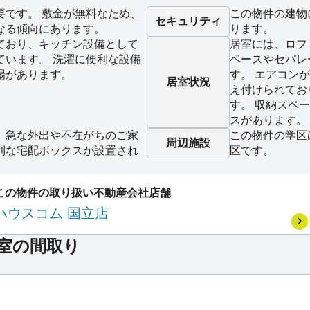
要です。 敷金が無料なため、
この物件の建物
セキュリティ
なる傾向にあります。
ります。
ており、キッチン設備として
居室には、ロフ
ています。 洗濯に便利な設備
ペースやセパレ
場があります。
す。 エアコン
居室状況
え付けられてお
す。 収納スペ
スがあります。
、急な外出や不在がちのご家
この物件の学区
周辺施設
利な宅配ボックスが設置され
区です。
この物件の取り扱い不動産会社店舗
ハウスコム 国立店
号室の間取り