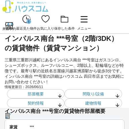
1
最近見た物件
お気に入り
保存した条件
メニュー
来店予約
インパルス南台 ***号室（2階/3DK）
の賃貸物件（賃貸マンション）
三重県三重郡川越町にあるインパルス南台 ***号室はガスコンロ、
シューズボックス、ルーフバルコニー、2階以上、駐輪場などが特
徴です。最寄り駅の近鉄名古屋線川越富洲原駅から徒歩3分です。
インパルス南台 ***号室の詳細はハウスコム 四日市店までお気軽に
お問い合わせください！
情報更新日：
2026/06/11
部屋概要
間取り/設備
契約情報
建物情報
インパルス南台 ***号室の賃貸物件部屋概要
家賃
***