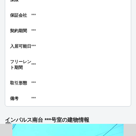
保証会社
***
契約期間
***
入居可能日
***
フリーレン
***
ト期間
取引形態
***
備考
***
インパルス南台 ***号室の建物情報