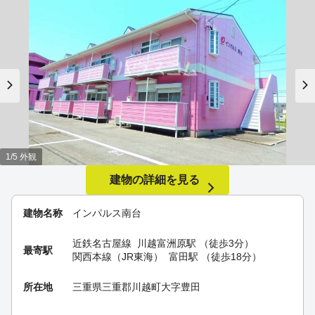
1/5 外観
建物の詳細を見る
建物名称
インパルス南台
近鉄名古屋線
川越富洲原駅
（徒歩3分）
最寄駅
関西本線（JR東海）
富田駅
（徒歩18分）
所在地
三重県三重郡川越町大字豊田