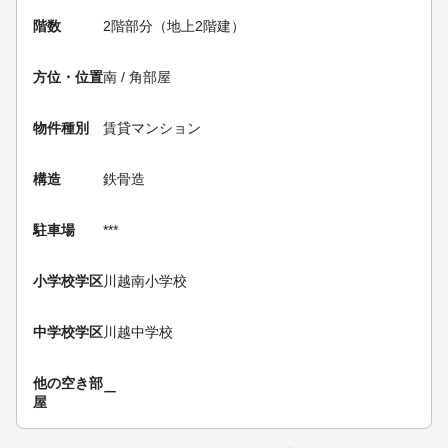
階数
2階部分（地上2階建）
方位・位置
南 / 角部屋
物件種別
賃貸マンション
構造
鉄骨造
駐車場
***
小学校学区
川越南小学校
中学校学区
川越中学校
他の空き部
ー
屋