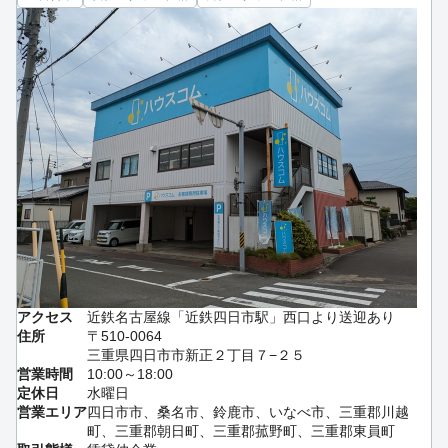
アクセス
近鉄名古屋線「近鉄四日市駅」西口より送迎あり
住所
〒510-0064
三重県四日市市新正２丁目７−２５
営業時間
10:00～18:00
定休日
水曜日
営業エリア
四日市市、桑名市、鈴鹿市、いなべ市、三重郡川越
町、三重郡朝日町、三重郡菰野町、三重郡東員町