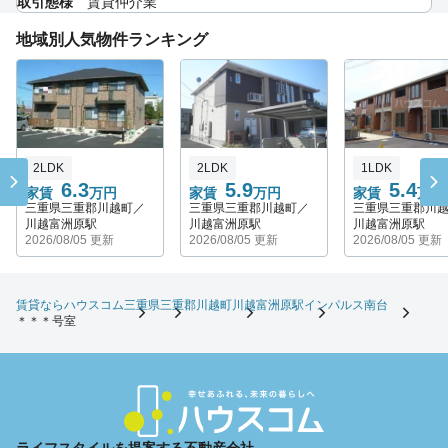
取引態様
賃貸仲介業
地域別人気物件ランキング
2LDK
2LDK
1LDK
6.3
5.9
5.4
家賃
万円
家賃
万円
家賃
万円
三重県三重郡川越町／
三重県三重郡川越町／
三重県三重郡川
川越富洲原駅
川越富洲原駅
川越富洲原駅
2026/08/05 更新
2026/08/05 更新
2026/08/05 更新
賃貸ならハウスコム
三重県
三重郡川越町
川越富洲原駅
インパルス南台
＊＊＊号室