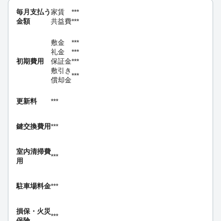
毎月支払う
家賃
***
金額
共益費
***
敷金
***
礼金
***
初期費用
保証金
***
敷引き
***
償却金
更新料
***
鍵交換費用
***
室内清掃費
***
用
駐車場料金
***
損保・
火災
***
保険