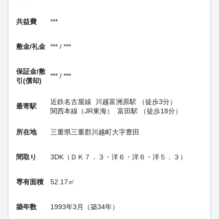
共益費
***
敷金/礼金
*** / ***
保証金/
敷
*** / ***
引(償却)
近鉄名古屋線
川越富洲原駅
（徒歩3分）
最寄駅
関西本線（JR東海）
富田駅
（徒歩18分）
所在地
三重県三重郡川越町大字豊田
間取り
3DK（ＤＫ７．３・洋６・洋６・洋５．３）
専有面積
52.17㎡
築年数
1993年3月（築34年）