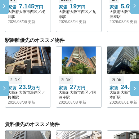
7.145
19
5.6
家賃
万円
家賃
万円
家賃
万円
大阪府大阪市西区／桜
大阪府大阪市西区／九
大阪府大阪市西
川駅
条駅
波座駅
2026/08/06 更新
2026/08/04 更新
2026/08/03 更新
駅距離優先のオススメ物件
2LDK
2LDK
2LDK
23.9
27
24.8
家賃
万円
家賃
万円
家賃
万
大阪府大阪市浪速区／
大阪府大阪市西区／阿
大阪府大阪市中
桜川駅
波座駅
本町駅
2026/08/08 更新
2026/08/08 更新
2026/08/01 更新
賃料優先のオススメ物件