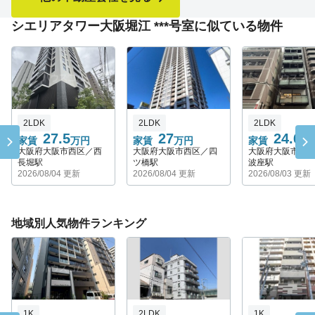
シエリアタワー大阪堀江 ***号室に似ている物件
2LDK
2LDK
2LDK
27.5
27
24.6
家賃
万円
家賃
万円
家賃
万
大阪府大阪市西区／西
大阪府大阪市西区／四
大阪府大阪市西
長堀駅
ツ橋駅
波座駅
2026/08/04 更新
2026/08/04 更新
2026/08/03 更新
地域別人気物件ランキング
1K
2LDK
1K