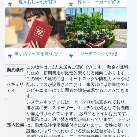
服やおしゃれが好き
靴やスニーカーが好き
推し活グッズを飾りたい
ガーデニングが好き
この物件は、2人入居もご契約できます。 敷金が無料
契約条件
なため、初期費用が比較的安くなる傾向にあります。
この物件の建物には、オートロックや防犯カメラや宅
セキュリ
配ボックスが設置されており、来客時には居室内のテ
ティ
レビモニターにて訪問者の顔を確認することができま
す。
システムキッチンには、IHコンロが設置されており、
排水溝にディスポーザー、キッチン設備として食洗機
が備え付けられています。 お風呂とトイレは別です。
お風呂には、追い焚き機能が備わっています。 トイレ
室内設備
は、温水洗浄便座機能付きになります。 女性に嬉しい
設備のシャワーの付いている洗面化粧台があります。
洗濯に便利な設備として、浴室乾燥機も設置されてい