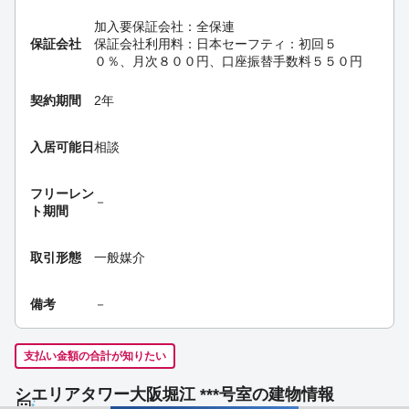
加入要
保証会社：全保連
保証会社
保証会社利用料：日本セーフティ：初回５
０％、月次８００円、口座振替手数料５５０円
契約期間
2年
入居可能日
相談
フリーレン
－
ト期間
取引形態
一般媒介
備考
－
支払い金額の合計が知りたい
シエリアタワー大阪堀江 ***号室の建物情報