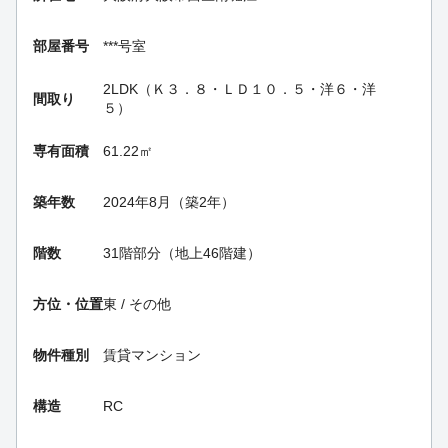
部屋番号
***号室
2LDK（Ｋ３．８・ＬＤ１０．５・洋６・洋
間取り
５）
専有面積
61.22㎡
築年数
2024年8月（築2年）
階数
31階部分（地上46階建）
方位・位置
東 / その他
物件種別
賃貸マンション
構造
RC