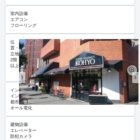
室内設備
エアコン
フローリング
位
置・
立地
2階
以上
インフラ
インターネット可
都市ガス
オール電化
建物設備
エレベーター
防犯カメラ