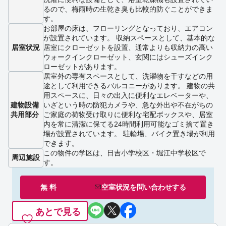
るので、梅雨時の生乾き臭も比較的防ぐことができま
す。
お部屋の床は、フローリングとなっており、エアコン
が設置されています。 収納スペースとして、基本的な
居室状況
居室にクローゼットを設置、通常よりも収納力の高い
ウォークインクローゼット、玄関にはシューズインク
ローゼットがあります。
居室外の専有スペースとして、洗濯物を干すなどの用
途として利用できるバルコニーがあります。 建物の共
用スペースに、日々の出入に便利なエレベーターや、
建物設備
いざという時の防犯カメラや、急な外出や不在がちの
共用部分
ご家庭の荷物受け取りに便利な宅配ボックスや、居室
内を常に清潔に保てる24時間利用可能なゴミ捨て置き
場が設置されています。 駐輪場、バイク置き場が利用
できます。
この物件の学区は、日吉小学校区・堀江中学校区で
周辺施設
す。
無 料
空室状況を
問い合わせ
する
あとで見る