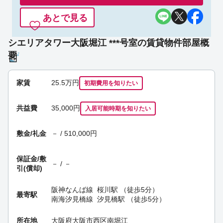
あとで見る
シエリアタワー大阪堀江 ***号室の賃貸物件部屋概
要
家賃
25.5
万円
初期費用を
知りたい
共益費
35,000円
入居可能時期
を知りたい
敷金/礼金
－ / 510,000円
保証金/
敷
－ / －
引(償却)
阪神なんば線
桜川駅
（徒歩5分）
最寄駅
南海汐見橋線
汐見橋駅
（徒歩5分）
所在地
大阪府大阪市西区南堀江