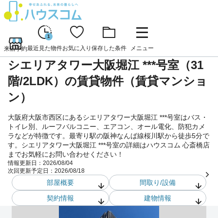
1
最近見た物件
お気に入り
保存した条件
メニュー
来店予約
シエリアタワー大阪堀江 ***号室（31
階/2LDK）の賃貸物件（賃貸マンショ
ン）
大阪府大阪市西区にあるシエリアタワー大阪堀江 ***号室はバス・
トイレ別、ルーフバルコニー、エアコン、オール電化、防犯カメ
ラなどが特徴です。最寄り駅の阪神なんば線桜川駅から徒歩5分で
す。シエリアタワー大阪堀江 ***号室の詳細はハウスコム 心斎橋店
までお気軽にお問い合わせください！
情報更新日：
2026/08/04
次回更新予定日：
2026/08/18
部屋概要
間取り/設備
契約情報
建物情報