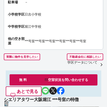
駐車場
－
小学校学区
日吉小学校
中学校学区
堀江中学校
他の空き部
***号室
***号室
***号室
***号室
***号室
***号室
屋
実際に物件を見学したい
不動産会社に相談したい
学区データについて
無 料
空室状況を
問い合わせ
する
あとで見る
シエリアタワー大阪堀江 ***号室の特徴