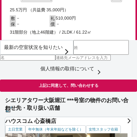
25.5
万円
（共益費 35,000円）
－
510,000円
敷
礼
－
－
保
償
31階部分（地上46階建） / 2LDK / 61.22㎡
個人情報の取得について
上記に同意して、問い合わせする
シエリアタワー大阪堀江 ***号室の物件のお問い合
わせ先・取り扱い店舗
ハウスコム 心斎橋店
土日営業
年中無休（年末年始などを除く）
女性スタッフ在籍