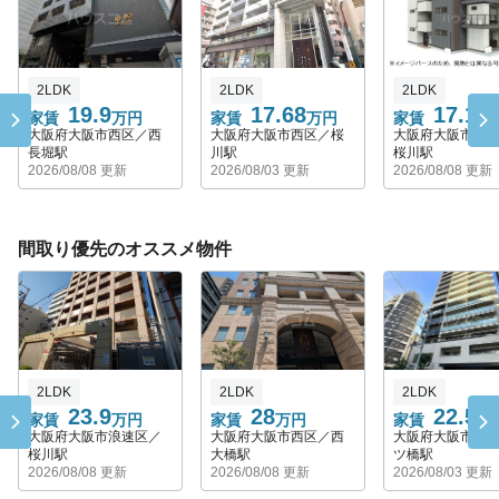
2LDK
2LDK
2LDK
19.9
17.68
17.1
家賃
万円
家賃
万円
家賃
万
大阪府大阪市西区／西
大阪府大阪市西区／桜
大阪府大阪市浪
長堀駅
川駅
桜川駅
2026/08/08 更新
2026/08/03 更新
2026/08/08 更新
間取り優先のオススメ物件
2LDK
2LDK
2LDK
23.9
28
22.5
家賃
万円
家賃
万円
家賃
万
大阪府大阪市浪速区／
大阪府大阪市西区／西
大阪府大阪市西
桜川駅
大橋駅
ツ橋駅
2026/08/08 更新
2026/08/08 更新
2026/08/03 更新