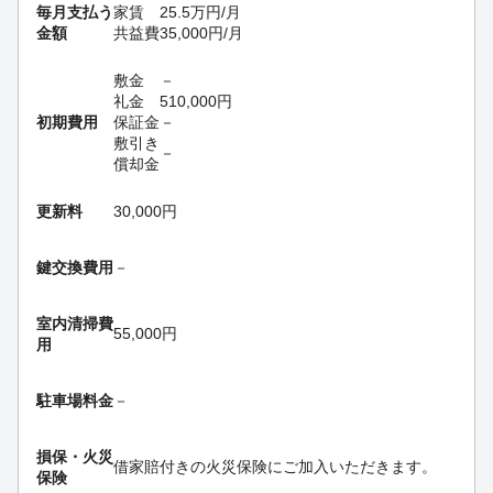
毎月支払う
家賃
25.5
万円
/月
金額
共益費
35,000
円
/月
敷金
－
礼金
510,000
円
初期費用
保証金
－
敷引き
－
償却金
更新料
30,000円
鍵交換費用
－
室内清掃費
55,000円
用
駐車場料金
－
損保・
火災
借家賠付きの火災保険にご加入いただきます。
保険