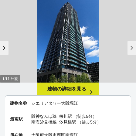
1/11 外観
建物の詳細を見る
建物名称
シエリアタワー大阪堀江
阪神なんば線
桜川駅
（徒歩5分）
最寄駅
南海汐見橋線
汐見橋駅
（徒歩5分）
所在地
大阪府大阪市西区南堀江