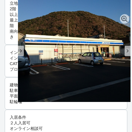
立地
2階
以上
最上
階
南向
き
インフラ
インターネット可
CATV
プロパンガス
建物設備
駐車場
平面駐車場
駐輪場
入居条件
２人入居可
オンライン相談可