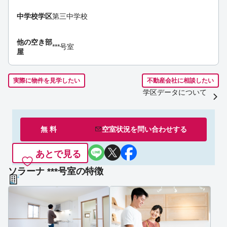
中学校学区
第三中学校
他の空き部
***号室
屋
実際に物件を見学したい
不動産会社に相談したい
学区データについて
無 料
空室状況を
問い合わせ
する
あとで見る
ソラーナ ***号室の特徴