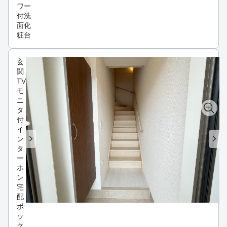
ワー
付洗
面化
粧台
玄
関
TV
モ
ニ
タ
付
イ
ン
タ
ー
ホ
ン
宅
配
ボ
ッ
ク