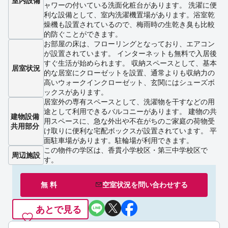
室内設備
ャワーの付いている洗面化粧台があります。 洗濯に便
利な設備として、室内洗濯機置場があります。浴室乾
燥機も設置されているので、梅雨時の生乾き臭も比較
的防ぐことができます。
お部屋の床は、フローリングとなっており、エアコン
が設置されています。 インターネットも無料で入居後
すぐ生活が始められます。 収納スペースとして、基本
居室状況
的な居室にクローゼットを設置、通常よりも収納力の
高いウォークインクローゼット、玄関にはシューズボ
ックスがあります。
居室外の専有スペースとして、洗濯物を干すなどの用
途として利用できるバルコニーがあります。 建物の共
建物設備
用スペースに、急な外出や不在がちのご家庭の荷物受
共用部分
け取りに便利な宅配ボックスが設置されています。 平
面駐車場があります。駐輪場が利用できます。
この物件の学区は、香貫小学校区・第三中学校区で
周辺施設
す。
無 料
空室状況を
問い合わせ
する
あとで見る