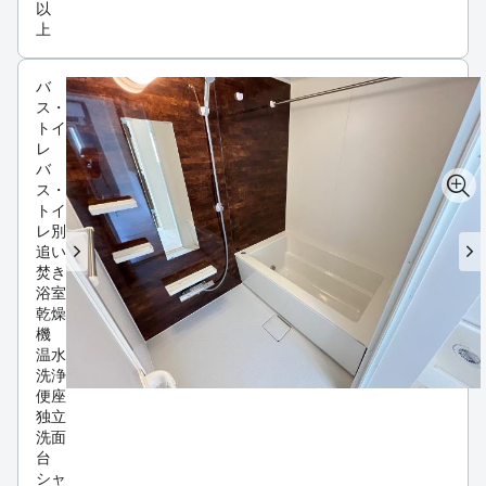
以
上
バ
ス・
トイ
レ
バ
ス・
トイ
レ別
追い
焚き
浴室
乾燥
機
温水
洗浄
便座
独立
洗面
台
シャ