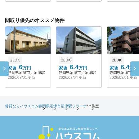
間取り優先のオススメ物件
2LDK
2LDK
2LDK
6
6.4
6.4
家賃
万円
家賃
万円
家賃
万円
静岡県沼津市／沼津駅
静岡県沼津市／沼津駅
静岡県沼津市／
2026/08/01 更新
2026/08/04 更新
2026/08/01 更新
賃貸ならハウスコム
静岡県
沼津市
沼津駅
ソラーナ
***号室