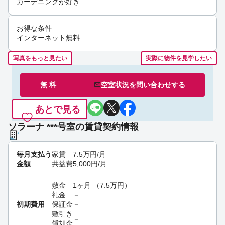
ガーデニングが好き
お得な条件
インターネット無料
写真をもっと見たい
実際に物件を見学したい
無 料
空室状況を
問い合わせ
する
あとで見る
ソラーナ ***号室の賃貸契約情報
毎月支払う
家賃
7.5
万円
/月
金額
共益費
5,000
円
/月
敷金
1ヶ月
（
7.5
万円
）
礼金
－
初期費用
保証金
－
敷引き
－
償却金