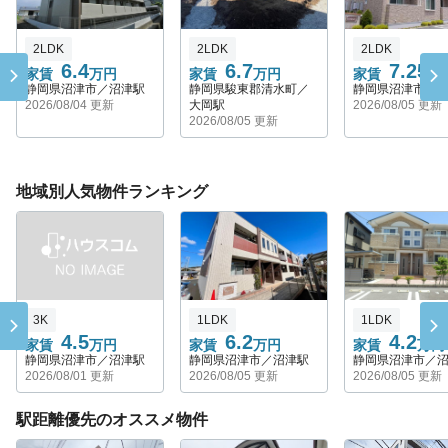
2LDK
2LDK
2LDK
6.4
6.7
7.25
家賃
万円
家賃
万円
家賃
万
静岡県沼津市／沼津駅
静岡県駿東郡清水町／
静岡県沼津市／
2026/08/04 更新
大岡駅
2026/08/05 更新
2026/08/05 更新
地域別人気物件ランキング
3K
1LDK
1LDK
4.5
6.2
4.2
家賃
万円
家賃
万円
家賃
万円
静岡県沼津市／沼津駅
静岡県沼津市／沼津駅
静岡県沼津市／
2026/08/01 更新
2026/08/05 更新
2026/08/05 更新
駅距離優先のオススメ物件