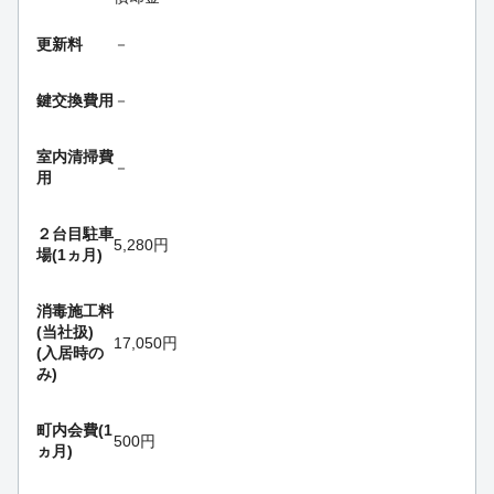
更新料
－
鍵交換費用
－
室内清掃費
－
用
２台目駐車
5,280円
場(1ヵ月)
消毒施工料
(当社扱)
17,050円
(入居時の
み)
町内会費(1
500円
ヵ月)