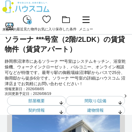
1
最近見た物件
お気に入り
保存した条件
メニュー
来店予約
ソラーナ ***号室（2階/2LDK）の賃貸
物件（賃貸アパート）
静岡県沼津市にあるソラーナ ***号室はシステムキッチン、浴室乾
燥機、ウォークインクローゼット、バルコニー、オンライン相談
可などが特徴です。最寄り駅の御殿場線沼津駅からバスで25分、
御用邸から徒歩6分です。ソラーナ ***号室の詳細はハウスコム 沼
津店までお気軽にお問い合わせください！
情報更新日：
2026/08/05
次回更新予定日：
2026/08/19
部屋概要
間取り/設備
契約情報
建物情報