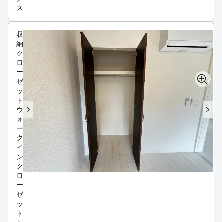
ス
収
納
ク
ロ
ー
ゼ
ッ
ト
ウ
ォ
ー
ク
イ
ン
ク
ロ
ー
ゼ
ッ
ト