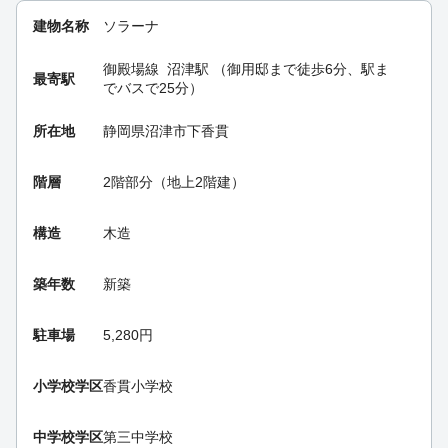
建物名称
ソラーナ
御殿場線
沼津駅
（御用邸まで徒歩6分、駅ま
最寄駅
でバスで25分）
所在地
静岡県沼津市下香貫
階層
2階部分（地上2階建）
構造
木造
築年数
新築
駐車場
5,280円
小学校学区
香貫小学校
中学校学区
第三中学校