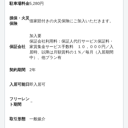
駐車場料金
5,280円
損保・
火災
借家賠付きの火災保険にご加入いただきます。
保険
加入要
保証会社利用料：保証人代行サービス保証料・
保証会社
家賃集金サービス手数料 １０，０００円／入
居時、以降は月額賃料の１％／毎月（入居期間
中）、他プラン有
契約期間
2年
入居可能日
即入居可
フリーレン
－
ト期間
取引形態
一般媒介