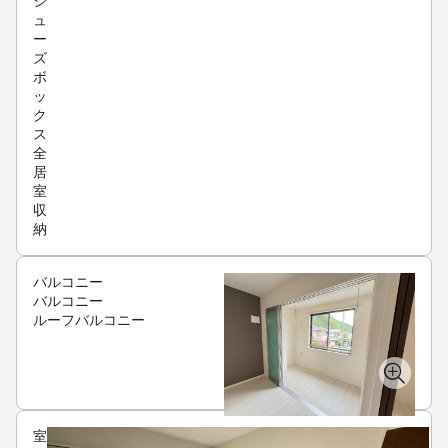
シ
ュ
ー
ズ
ボ
ッ
ク
ス
全
居
室
収
納
バルコニー
バルコニー
ルーフバルコニー
室