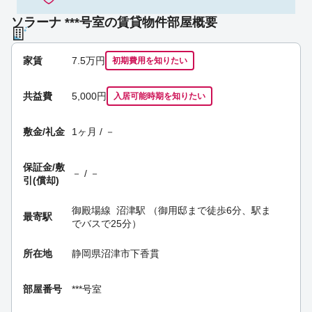
ソラーナ ***号室の賃貸物件部屋概要
家賃
7.5
万円
初期費用を
知りたい
共益費
5,000円
入居可能時期
を知りたい
敷金/礼金
1ヶ月 / －
保証金/
敷
－ / －
引(償却)
御殿場線
沼津駅
（御用邸まで徒歩6分、駅ま
最寄駅
でバスで25分）
所在地
静岡県沼津市下香貫
部屋番号
***号室