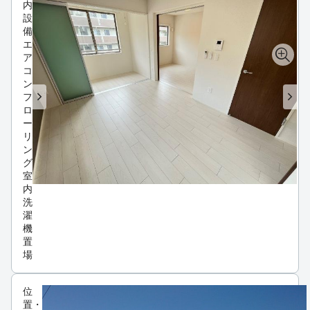
内
設
備
エ
ア
コ
ン
フ
ロ
ー
リ
ン
グ
室
内
洗
濯
機
置
場
位
置・