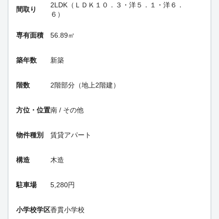
2LDK（ＬＤＫ１０．３・洋５．１・洋６．
間取り
６）
専有面積
56.89㎡
築年数
新築
階数
2階部分（地上2階建）
方位・位置
南 / その他
物件種別
賃貸アパート
構造
木造
駐車場
5,280円
小学校学区
香貫小学校