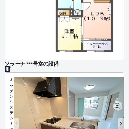
ソラーナ ***号室の設備
キ
ッ
チ
ン
シ
ス
テ
ム
キ