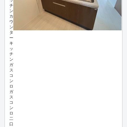
ッ
チ
ン
カ
ウ
ン
タ
ー
キ
ッ
チ
ン
ガ
ス
コ
ン
ロ
ガ
ス
コ
ン
ロ
二
口