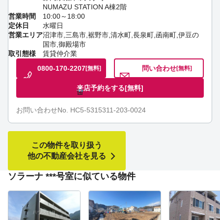
NUMAZU STATION A棟2階
営業時間
10:00～18:00
定休日
水曜日
営業エリア
沼津市,三島市,裾野市,清水町,長泉町,函南町,伊豆の
国市,御殿場市
取引態様
賃貸仲介業
0800-170-2207
問い合わせ
[無料]
[無料]
来店予約をする
[無料]
お問い合わせNo. HC5-5315311-203-0024
この物件を取り扱う
他の不動産会社を見る
ソラーナ ***号室に似ている物件