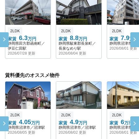
2LDK
2LDK
2LDK
6.3
8.8
7.9
家賃
万円
家賃
万円
家賃
万円
静岡県田方郡函南町／
静岡県駿東郡長泉町／
静岡県沼津市／
伊豆仁田駅
長泉なめり駅
2026/08/01 更新
2026/07/28 更新
2026/08/04 更新
賃料優先のオススメ物件
2LDK
2LDK
2LDK
4.05
4.9
6
家賃
万円
家賃
万円
家賃
万円
静岡県沼津市／沼津駅
静岡県沼津市／沼津駅
静岡県沼津市／
2026/08/05 更新
2026/08/02 更新
2026/08/01 更新