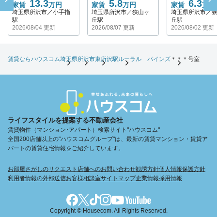
13.3
5.8
6.3
家賃
万円
家賃
万円
家賃
万円
埼玉県所沢市／小手指
埼玉県所沢市／狭山ヶ
埼玉県所沢市／
駅
丘駅
丘駅
2026/08/04 更新
2026/08/07 更新
2026/08/02 更新
賃貸ならハウスコム
埼玉県
所沢市
東所沢駅
ルーラル パインズ
＊＊＊号室
ライフスタイルを提案する不動産会社
賃貸物件（マンション･アパート）検索サイト"ハウスコム"
全国200店舗以上の"ハウスコムグループ"は、最新の賃貸マンション・賃貸ア
パートの賃貸住宅情報をご紹介しています。
お部屋さがしのリクエスト
店舗へのお問い合わせ
勧誘方針
個人情報保護方針
利用者情報の外部送信
お客様相談室
サイトマップ
企業情報
採用情報
Copyright © Housecom. All Rights Reserved.