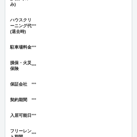
み)
ハウスクリ
ーニング代
***
(退去時)
駐車場料金
***
損保・
火災
***
保険
保証会社
***
契約期間
***
入居可能日
***
フリーレン
***
ト期間