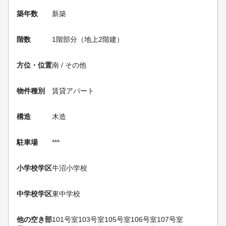
築年数
新築
階数
1階部分（地上2階建）
方位・位置
南 / その他
物件種別
賃貸アパート
構造
木造
駐車場
***
小学校学区
牛沼小学校
中学校学区
東中学校
他の空き部
101号室
103号室
105号室
106号室
107号室