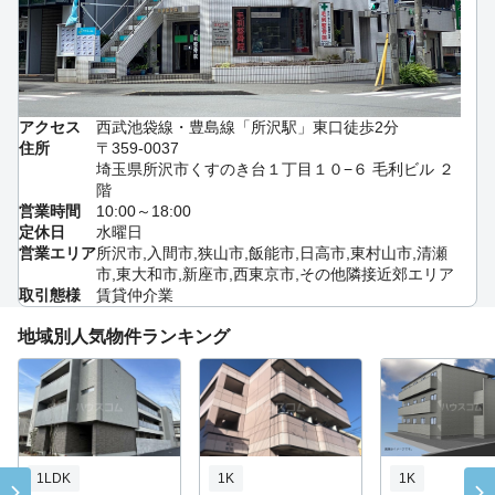
アクセス
西武池袋線・豊島線「所沢駅」東口徒歩2分
住所
〒359-0037
埼玉県所沢市くすのき台１丁目１０−６ 毛利ビル ２
階
営業時間
10:00～18:00
定休日
水曜日
営業エリア
所沢市,入間市,狭山市,飯能市,日高市,東村山市,清瀬
市,東大和市,新座市,西東京市,その他隣接近郊エリア
取引態様
賃貸仲介業
地域別人気物件ランキング
1LDK
1K
1K