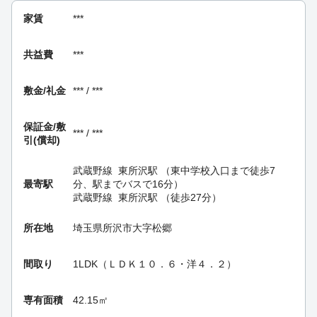
家賃
***
共益費
***
敷金/礼金
*** / ***
保証金/
敷
*** / ***
引(償却)
武蔵野線
東所沢駅
（東中学校入口まで徒歩7
最寄駅
分、駅までバスで16分）
武蔵野線
東所沢駅
（徒歩27分）
所在地
埼玉県所沢市大字松郷
間取り
1LDK（ＬＤＫ１０．６・洋４．２）
専有面積
42.15㎡