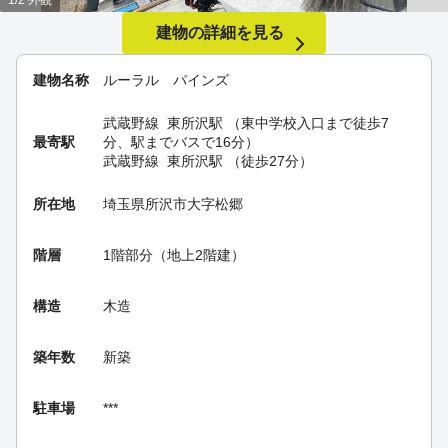
1/2 外観
建物の詳細を見る
建物名称
ルーラル パインズ
武蔵野線
東所沢駅
（東中学校入口まで徒歩7
最寄駅
分、駅までバスで16分）
武蔵野線
東所沢駅
（徒歩27分）
所在地
埼玉県所沢市大字松郷
階層
1階部分（地上2階建）
構造
木造
築年数
新築
駐車場
***