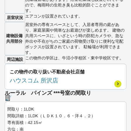
ので、梅雨時の生乾き臭も比較的防ぐことができま
す。
エアコンが設置されています。
居室状況
居室外の専有スペースとして、入居者専用の庭があ
り、家庭菜園や簡単なお庭遊びが楽しめます。 建物の
建物設備
共用スペースに、いざという時の防犯カメラや、急な
共用部分
外出や不在がちのご家庭の荷物受け取りに便利な宅配
ボックスが設置されています。 駐輪場が利用できま
す。
この物件の学区は、牛沼小学校区・東中学校区です。
周辺施設
この物件の取り扱い不動産会社店舗
ハウスコム 所沢店
ルーラル パインズ ***号室の間取り
間取り：1LDK
間取詳細：1LDK（ＬＤＫ１０．６・洋４．２）
専有面積：42.15㎡
方位：南