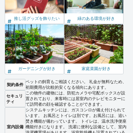
推し活グッズを飾りたい
緑のある環境が好き
ガーデニングが好き
家庭菜園が好き
ペットの飼育もご相談ください。 礼金が無料なため、
契約条件
初期費用が比較的安くなる傾向にあります。
この物件の建物には、防犯カメラや宅配ボックスが設
セキュリ
置されており、来客時には居室内のテレビモニターに
ティ
て訪問者の顔を確認することができます。
システムキッチンには、ガスコンロが備え付けられて
います。 お風呂とトイレは別です。お風呂には、追い
焚き機能が備わっています。 トイレは、温水洗浄便座
室内設備
機能付きになります。 洗濯に便利な設備として、室内
洗濯機置場があります。浴室乾燥機も設置されている