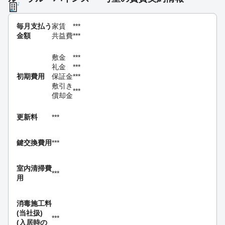
毎月支払う
家賃
***
金額
共益費
***
敷金
***
礼金
***
初期費用
保証金
***
敷引き
***
償却金
更新料
***
鍵交換費用
***
室内清掃費
***
用
消毒施工料
(当社扱)
***
(入居時の