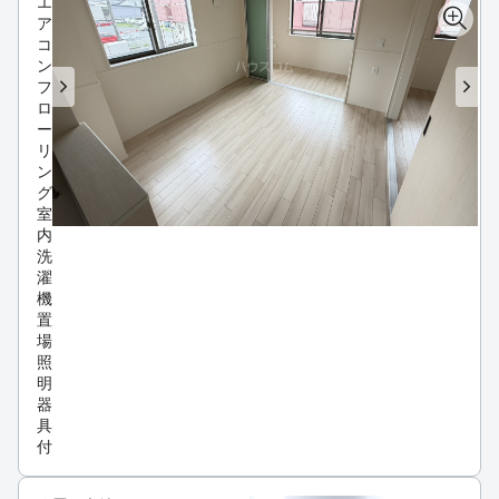
エ
ア
コ
ン
フ
ロ
ー
リ
ン
グ
室
内
洗
濯
機
置
場
照
明
器
具
付