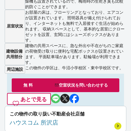
燥機も設置されているので、梅雨時の生乾き臭も比較
的防ぐことができます。
お部屋の床は、フローリングとなっており、エアコン
が設置されています。 照明器具が備え付けられてお
り、インターネットも無料で入居後すぐ生活が始めら
居室状況
れます。 収納スペースとして、基本的な居室にクロー
ゼットを設置、玄関にはシューズボックスがありま
す。
建物の共用スペースに、急な外出や不在がちのご家庭
建物設備
の荷物受け取りに便利な宅配ボックスが設置されてい
共用部分
ます。 平面駐車場があります。駐輪場が利用できま
す。
この物件の学区は、牛沼小学校区・東中学校区です。
周辺施設
無 料
空室状況を
問い合わせ
する
あとで見る
この物件の取り扱い不動産会社店舗
ハウスコム 所沢店