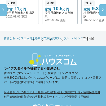
2LDK
2LDK
2LDK
11
10.5
9.3
家賃
万円
家賃
万円
家賃
万円
埼玉県所沢市／秋津駅
埼玉県所沢市／東所沢
埼玉県所沢市／
2026/08/06 更新
駅
駅
2026/08/02 更新
2026/07/30 更新
賃貸ならハウスコム
埼玉県
所沢市
東所沢駅
ルーラル パインズ
201号室
ライフスタイルを提案する不動産会社
賃貸物件（マンション･アパート）検索サイト"ハウスコム"
全国200店舗以上の"ハウスコムグループ"は、最新の賃貸マンション・賃貸ア
パートの賃貸住宅情報をご紹介しています。
お部屋さがしのリクエスト
店舗へのお問い合わせ
勧誘方針
個人情報保護方針
利用者情報の外部送信
お客様相談室
サイトマップ
企業情報
採用情報