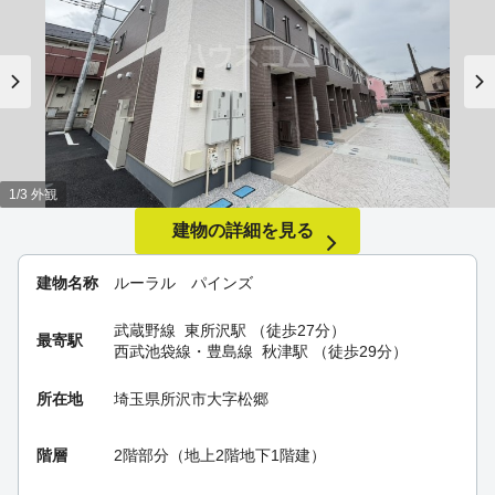
1/3 外観
建物の詳細を見る
建物名称
ルーラル パインズ
武蔵野線
東所沢駅
（徒歩27分）
最寄駅
西武池袋線・豊島線
秋津駅
（徒歩29分）
所在地
埼玉県所沢市大字松郷
階層
2階部分（地上2階地下1階建）