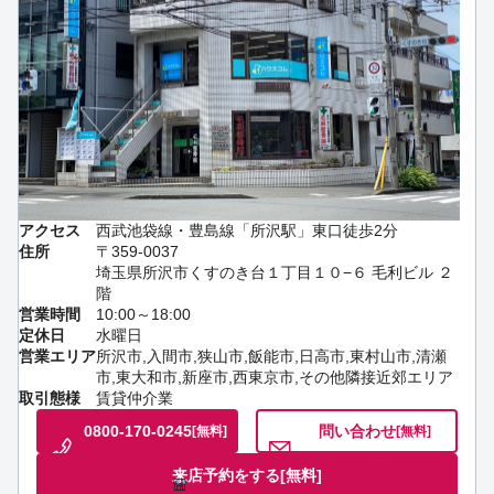
アクセス
西武池袋線・豊島線「所沢駅」東口徒歩2分
住所
〒359-0037
埼玉県所沢市くすのき台１丁目１０−６ 毛利ビル ２
階
営業時間
10:00～18:00
定休日
水曜日
営業エリア
所沢市,入間市,狭山市,飯能市,日高市,東村山市,清瀬
市,東大和市,新座市,西東京市,その他隣接近郊エリア
取引態様
賃貸仲介業
0800-170-0245
問い合わせ
[無料]
[無料]
来店予約をする
[無料]