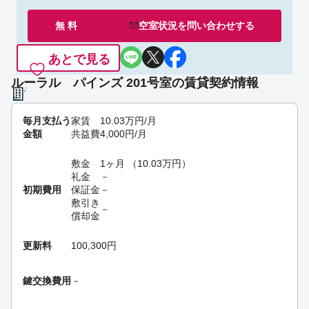
無 料
空室状況を
問い合わせ
する
あとで見る
ルーラル パインズ 201号室の賃貸契約情報
毎月支払う
家賃
10.03
万円
/月
金額
共益費
4,000
円
/月
敷金
1ヶ月
（
10.03
万円
）
礼金
－
初期費用
保証金
－
敷引き
－
償却金
更新料
100,300円
鍵交換費用
－