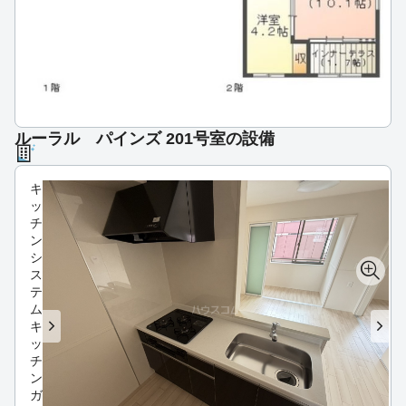
ルーラル パインズ 201号室の設備
キ
ッ
チ
ン
シ
ス
テ
ム
キ
ッ
チ
ン
ガ