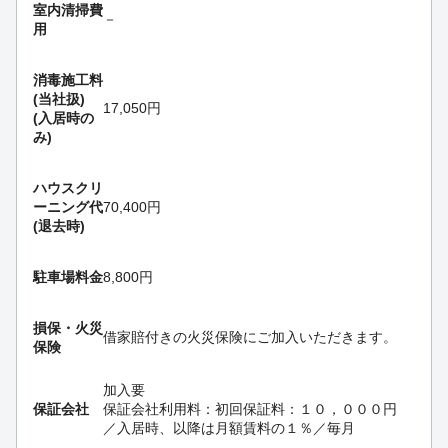
室内清掃費
－
用
消毒施工料
(当社扱)
17,050円
(入居時の
み)
ハウスクリ
ーニング代
70,400円
(退去時)
駐車場料金
8,800円
損保・
火災
借家賠付きの火災保険にご加入いただきます。
保険
加入要
保証会社
保証会社利用料：初回保証料：１０，０００円
／入居時、以降は月額賃料の１％／毎月