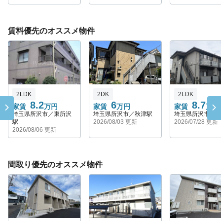
賃料優先のオススメ物件
2LDK
2DK
2LDK
8.2
6
8.7
家賃
万円
家賃
万円
家賃
万円
埼玉県所沢市／東所沢
埼玉県所沢市／秋津駅
埼玉県所沢市／
駅
2026/08/03 更新
2026/07/28 更新
2026/08/06 更新
間取り優先のオススメ物件