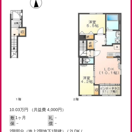
10.03
万円
（共益費 4,000円）
1ヶ月
－
敷
礼
－
－
保
償
2階部分（地上2階地下1階建） / 2LDK /