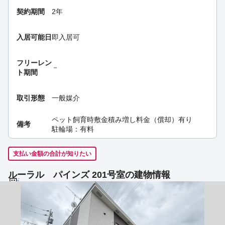
契約期間
2年
入居可能日
即入居可
フリーレン
－
ト期間
取引形態
一般媒介
ペット飼育時敷金積み増し料金（償却）有り
備考
駐輪場：有料
支払い金額の合計が知りたい
ルーラル パインズ 201号室の建物情報