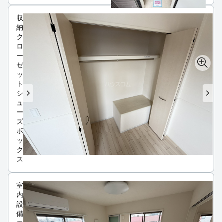
収
納
ク
ロ
ー
ゼ
ッ
ト
シ
ュ
ー
ズ
ボ
ッ
ク
ス
室
内
設
備