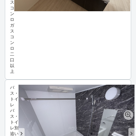
ス
コ
ン
ロ
ガ
ス
コ
ン
ロ
二
口
以
上
バ
ス・
トイ
レ
バ
ス・
トイ
レ別
追い