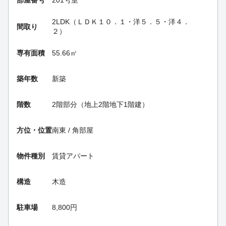
部屋番号
201号室
2LDK（ＬＤＫ１０．１・洋５．５・洋４．
間取り
２）
専有面積
55.66㎡
築年数
新築
階数
2階部分（地上2階地下1階建）
方位・位置
南東 / 角部屋
物件種別
賃貸アパート
構造
木造
駐車場
8,800円