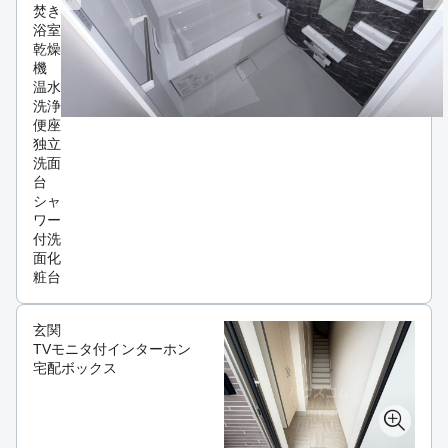
焚き
浴室
乾燥
機
温水
洗浄
便座
独立
洗面
台
シャ
ワー
付洗
面化
粧台
玄関
TVモニタ付インターホン
宅配ボックス