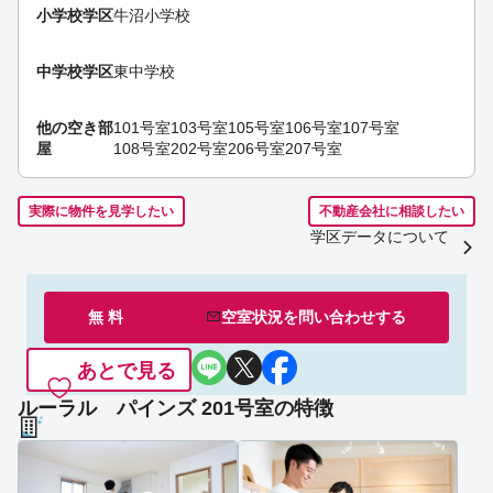
小学校学区
牛沼小学校
中学校学区
東中学校
他の空き部
101号室
103号室
105号室
106号室
107号室
屋
108号室
202号室
206号室
207号室
実際に物件を見学したい
不動産会社に相談したい
学区データについて
無 料
空室状況を
問い合わせ
する
あとで見る
ルーラル パインズ 201号室の特徴