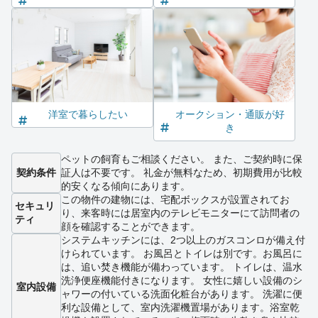
洋室で暮らしたい
オークション・通販が好
き
ペットの飼育もご相談ください。 また、ご契約時に保
契約条件
証人は不要です。 礼金が無料なため、初期費用が比較
的安くなる傾向にあります。
この物件の建物には、宅配ボックスが設置されてお
セキュリ
り、来客時には居室内のテレビモニターにて訪問者の
ティ
顔を確認することができます。
システムキッチンには、2つ以上のガスコンロが備え付
けられています。 お風呂とトイレは別です。お風呂に
は、追い焚き機能が備わっています。 トイレは、温水
洗浄便座機能付きになります。 女性に嬉しい設備のシ
室内設備
ャワーの付いている洗面化粧台があります。 洗濯に便
利な設備として、室内洗濯機置場があります。浴室乾