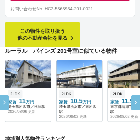
お問い合わせNo. HC2-5565934-201-0021
この物件を取り扱う
他の不動産会社を見る
ルーラル パインズ 201号室に似ている物件
2LDK
2LDK
2LDK
11
10.5
11.9
家賃
万円
家賃
万円
家賃
万
埼玉県所沢市／秋津駅
埼玉県所沢市／東所沢
東京都清瀬市／
2026/08/06 更新
駅
駅
2026/08/02 更新
2026/08/02 更新
地域別人気物件ランキング