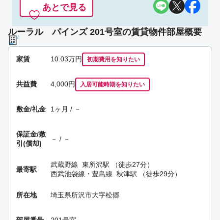
あとで見る
ルーラル パインズ 201号室の賃貸物件部屋概要
家賃
10.03
万円
初期費用を
知りたい
共益費
4,000円
入居可能時期
を知りたい
敷金/礼金
1ヶ月 / －
保証金/
敷
－ / －
引(償却)
武蔵野線
東所沢駅
（徒歩27分）
最寄駅
西武池袋線・豊島線
秋津駅
（徒歩29分）
所在地
埼玉県所沢市大字松郷