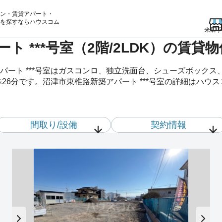
ン・賃貸アパート・
を
探すならハウスコム
来店予
ト ***号室（2階/2LDK）の賃
パート ***号室はガスコンロ、独立洗面台、シューズボックス
26分です。沼津市東椎路新築アパート ***号室の詳細はハウ
間取り/設備
契約情報