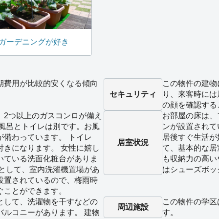
ガーデニングが好き
期費用が比較的安くなる傾向
この物件の建物
セキュリティ
り、来客時には
の顔を確認する
、2つ以上のガスコンロが備え
お部屋の床は、
お風呂とトイレは別です。お風
ンが設置されて
が備わっています。 トイレ
居後すぐ生活が
居室状況
付きになります。 女性に嬉し
て、基本的な居
いている洗面化粧台がありま
も収納力の高い
備として、室内洗濯機置場があ
はシューズボッ
設置されているので、梅雨時
ぐことができます。
として、洗濯物を干すなどの
この物件の学区
周辺施設
バルコニーがあります。 建物
す。