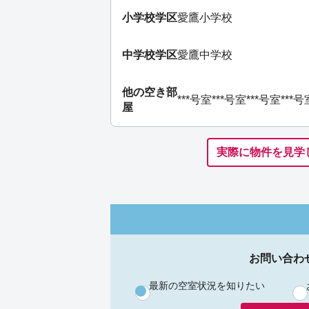
小学校学区
愛鷹小学校
中学校学区
愛鷹中学校
他の空き部
***号室
***号室
***号室
***号
屋
実際に物件を見学
お問い合わ
最新の空室状況を知りたい