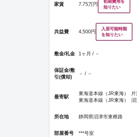
初期費用を
家賃
7.75
万円
知りたい
入居可能時期
共益費
4,500円
を知りたい
敷金/礼金
1ヶ月 / －
保証金/
敷
－ / －
引(償却)
東海道本線（JR東海）
片
最寄駅
東海道本線（JR東海）
沼
所在地
静岡県沼津市東椎路
部屋番号
***号室