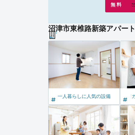
無 料
沼津市東椎路新築アパート 
一人暮らしに人気の設備