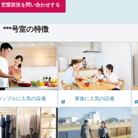
空室状況を
問い合わせ
する
***号室の特徴
カップルに人気の設備
家族に人気の設備