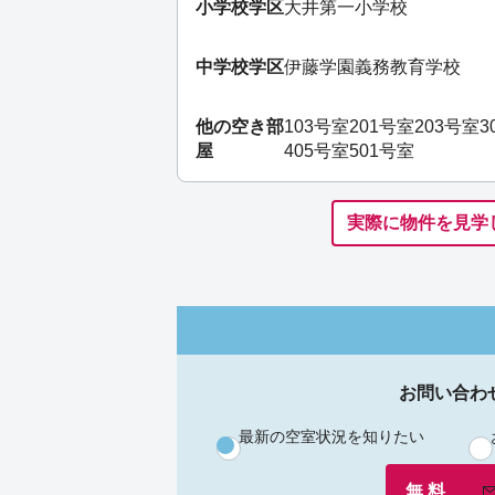
小学校学区
大井第一小学校
中学校学区
伊藤学園義務教育学校
他の空き部
103号室
201号室
203号室
3
屋
405号室
501号室
実際に物件を見学
お問い合わ
最新の空室状況を知りたい
無 料