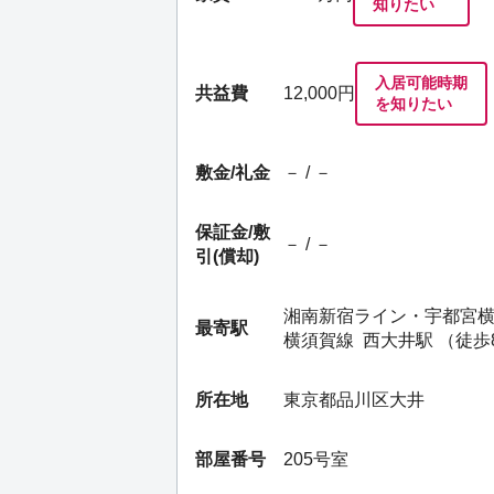
知りたい
入居可能時期
共益費
12,000円
を知りたい
敷金/礼金
－ / －
保証金/
敷
－ / －
引(償却)
湘南新宿ライン・宇都宮
最寄駅
横須賀線
西大井駅
（徒歩
所在地
東京都品川区大井
部屋番号
205号室