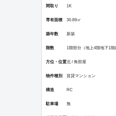
間取り
1K
専有面積
30.89㎡
築年数
新築
階数
1階部分（地上4階地下1階
方位・位置
北 / 角部屋
物件種別
賃貸マンション
構造
RC
駐車場
無