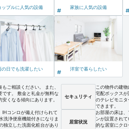
カップルに人気の設備
家族に人気の設備
雨の日でも洗濯したい
洋室で暮らしたい
奏もご相談ください。 また、
この物件の建物
要です。 敷金と礼金が無料な
宅配ボックスが
セキュリティ
的安くなる傾向にあります。
のテレビモニタ
できます。
、IHコンロが備え付けられて
お部屋の床は、
温水洗浄便座機能付きになりま
ンが設置されて
居室状況
備の独立した洗面化粧台があり
的な居室にクロ