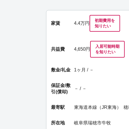
初期費用を
家賃
4.4
万円
知りたい
入居可能時期
共益費
4,650円
を知りたい
敷金/礼金
1ヶ月 / －
保証金/
敷
－ / －
引(償却)
最寄駅
東海道本線（JR東海）
穂
所在地
岐阜県瑞穂市牛牧