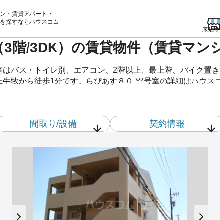
ン・賃貸アパート・
を
探すならハウスコム
来店予
室（3階/3DK）の賃貸物件（賃貸マン
*号室はバス・トイレ別、エアコン、2階以上、最上階、バイク置
上牛牧から徒歩1分です。らぴあす８０ ***号室の詳細はハウ
間取り/設備
契約情報