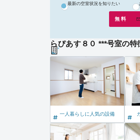
最新の空室状況を知りたい
無 料
らぴあす８０ ***号室の特
一人暮らしに人気の設備