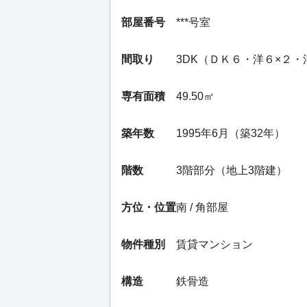
部屋番号
***号室
間取り
3DK（ＤＫ６・洋６×２・
専有面積
49.50㎡
築年数
1995年6月（築32年）
階数
3階部分（地上3階建）
方位・位置
南 / 角部屋
物件種別
賃貸マンション
構造
鉄骨造