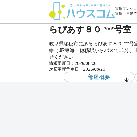
賃貸マンショ
賃貸一戸建て
らぴあす８０ ***号
岐阜県瑞穂市にあるらぴあす８０ **
線（JR東海）穂積駅からバスで11分、
せください！
情報更新日：
2026/08/06
次回更新予定日：
2026/08/20
部屋概要