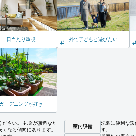
日当たり重視
外で子どもと遊びたい
ガーデニングが好き
ください。 礼金が無料なた
洗濯に便利な設
室内設備
安くなる傾向にあります。
す。