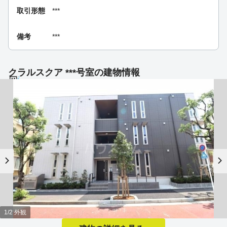
取引形態
***
備考
***
クラルスクア ***号室の建物情報
1/2 外観