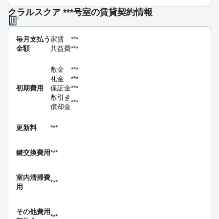
クラルスクア ***号室の賃貸契約情報
毎月支払う
家賃
***
金額
共益費
***
敷金
***
礼金
***
初期費用
保証金
***
敷引き
***
償却金
更新料
***
鍵交換費用
***
室内清掃費
***
用
その他費用
***