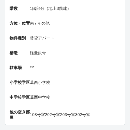
階数
1階部分（地上3階建）
方位・位置
南 / その他
物件種別
賃貸アパート
構造
軽量鉄骨
駐車場
***
小学校学区
葛西小学校
中学校学区
葛西中学校
他の空き部
103号室
202号室
203号室
302号室
屋