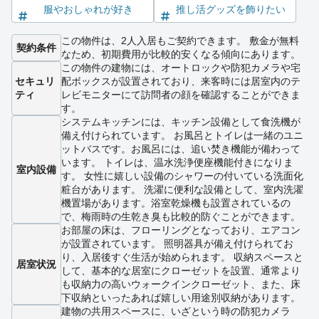
服やおしゃれが好き
推し活グッズを飾りたい
この物件は、2人入居もご契約できます。 敷金が無料
契約条件
なため、初期費用が比較的安くなる傾向にあります。
この物件の建物には、オートロックや防犯カメラや宅
セキュリ
配ボックスが設置されており、来客時には居室内のテ
ティ
レビモニターにて訪問者の顔を確認することができま
す。
システムキッチンには、キッチン設備として食洗機が
備え付けられています。 お風呂とトイレは一緒のユニ
ットバスです。お風呂には、追い焚き機能が備わって
います。 トイレは、温水洗浄便座機能付きになりま
室内設備
す。 女性に嬉しい設備のシャワーの付いている洗面化
粧台があります。 洗濯に便利な設備として、室内洗濯
機置場があります。浴室乾燥機も設置されているの
で、梅雨時の生乾き臭も比較的防ぐことができます。
お部屋の床は、フローリングとなっており、エアコン
が設置されています。 照明器具が備え付けられてお
り、入居後すぐ生活が始められます。 収納スペースと
居室状況
して、基本的な居室にクローゼットを設置、通常より
も収納力の高いウォークインクローゼット、また、床
下収納といったあれば嬉しい用途別収納があります。
建物の共用スペースに、いざという時の防犯カメラ