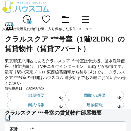
1
最近見た物件
お気に入り
保存した条件
メニュー
来店予約
クラルスクア ***号室（1階/2LDK）の
賃貸物件（賃貸アパート）
東京都江戸川区にあるクラルスクア ***号室は食洗機、温水洗浄便
座、独立洗面台、TVモニタ付インターホン、BSなどが特徴です。
最寄り駅の東京メトロ 東西線葛西駅から徒歩14分です。クラルス
クア ***号室の詳細はハウスコム 浦安店までお気軽にお問い合わせ
ください！
情報更新日：
2026/07/26
部屋概要
間取り/設備
契約情報
建物情報
クラルスクア ***号室の賃貸物件部屋概要
家賃
***