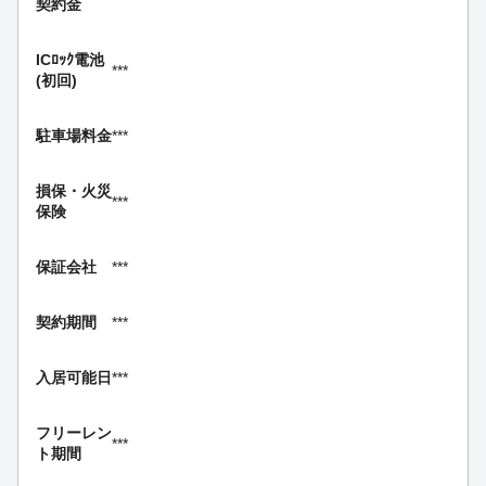
契約金
ICﾛｯｸ電池
***
(初回)
駐車場料金
***
損保・
火災
***
保険
保証会社
***
契約期間
***
入居可能日
***
フリーレン
***
ト期間