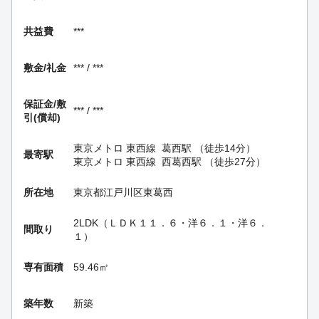
共益費
***
敷金/礼金
*** / ***
保証金/
敷
*** / ***
引(償却)
東京メトロ 東西線
葛西駅
（徒歩14分）
最寄駅
東京メトロ 東西線
西葛西駅
（徒歩27分）
所在地
東京都江戸川区東葛西
2LDK（ＬＤＫ１１．６・洋６．１・洋６．
間取り
１）
専有面積
59.46㎡
築年数
新築