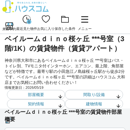
1
最近見た物件
お気に入り
保存した条件
メニュー
来店予約
ベイルームｄｉｎｏ桜ヶ丘 ***号室（3
階/1K）の賃貸物件（賃貸アパート）
神奈川県大和市にあるベイルームｄｉｎｏ桜ヶ丘 ***号室はバス・
トイレ別、TVモニタ付インターホン、エアコン、最上階、角部屋
などが特徴です。最寄り駅の小田急江ノ島線桜ヶ丘駅から徒歩2分
です。ベイルームｄｉｎｏ桜ヶ丘 ***号室の詳細はハウスコム 大和
店までお気軽にお問い合わせください！
情報更新日：
2026/05/19
部屋概要
間取り/設備
契約情報
建物情報
ベイルームｄｉｎｏ桜ヶ丘 ***号室の賃貸物件部屋
概要