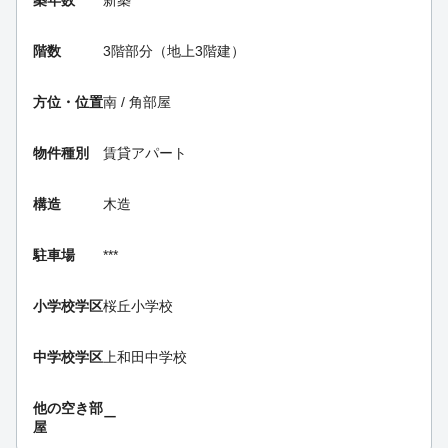
階数
3階部分（地上3階建）
方位・位置
南 / 角部屋
物件種別
賃貸アパート
構造
木造
駐車場
***
小学校学区
桜丘小学校
中学校学区
上和田中学校
他の空き部
ー
屋