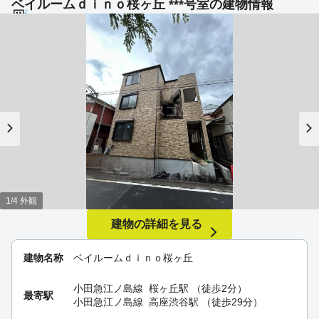
ベイルームｄｉｎｏ桜ヶ丘 ***号室の建物情報
1/4 外観
建物の詳細を見る
建物名称
ベイルームｄｉｎｏ桜ヶ丘
小田急江ノ島線
桜ヶ丘駅
（徒歩2分）
最寄駅
小田急江ノ島線
高座渋谷駅
（徒歩29分）