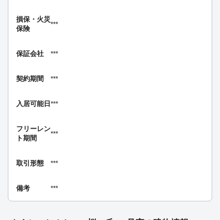
損保・
火災
***
保険
保証会社
***
契約期間
***
入居可能日
***
フリーレン
***
ト期間
取引形態
***
備考
***