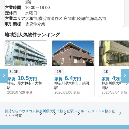
1階
営業時間
10:00～18:00
定休日
水曜日
営業エリア
大和市,横浜市瀬谷区,座間市,綾瀬市,海老名市
取引態様
賃貸仲介業
地域別人気物件ランキング
3LDK
1R
1K
10.5
6.4
4
家賃
万円
家賃
万円
家賃
万円
神奈川県大和市／大和
神奈川県大和市／鶴間
神奈川県大和市
駅
駅
間駅
2026/07/29 更新
2026/08/06 更新
2026/08/04 更新
賃貸ならハウスコム
神奈川県
大和市
桜ヶ丘駅
ベイルームｄｉｎｏ桜ヶ丘
＊＊＊号室