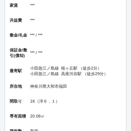
家賃
***
共益費
***
敷金/礼金
*** / ***
保証金/
敷
*** / ***
引(償却)
小田急江ノ島線
桜ヶ丘駅
（徒歩2分）
最寄駅
小田急江ノ島線
高座渋谷駅
（徒歩29分）
所在地
神奈川県大和市福田
間取り
1K（洋６．１）
専有面積
20.08㎡
築年数
新築