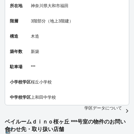
所在地
神奈川県大和市福田
階層
3階部分（地上3階建）
構造
木造
築年数
新築
駐車場
***
小学校学区
桜丘小学校
中学校学区
上和田中学校
学区データについて
ベイルームｄｉｎｏ桜ヶ丘 ***号室の物件のお問い
合わせ先・取り扱い店舗