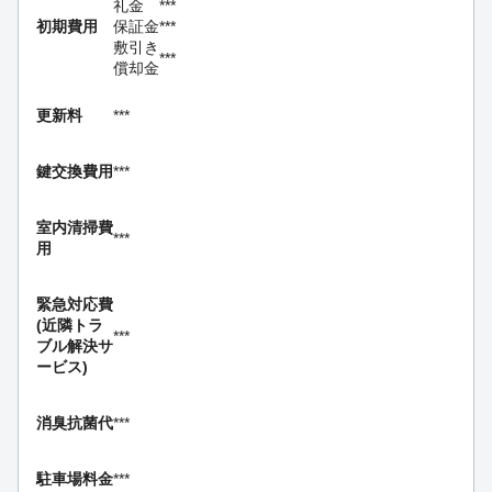
礼金
***
初期費用
保証金
***
敷引き
***
償却金
更新料
***
鍵交換費用
***
室内清掃費
***
用
緊急対応費
(近隣トラ
***
ブル解決サ
ービス)
消臭抗菌代
***
駐車場料金
***