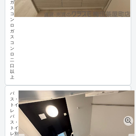
ガ
ス
コ
ン
ロ
ガ
ス
コ
ン
ロ
二
口
以
上
バ
ス・
トイ
レ
バ
ス・
トイ
レ別