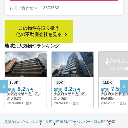
お問い合わせNo. 13873582
この物件を取り扱う
他の不動産会社を見る
地域別人気物件ランキング
1LDK
1DK
1LDK
8.2
8.2
7.5
家賃
万円
家賃
万円
家賃
万円
大阪府大阪市淀川区／
大阪府大阪市淀川区／
大阪府大阪市淀
新大阪駅
新大阪駅
神崎川駅
2026/08/01 更新
2026/08/06 更新
2026/08/06 更新
賃貸ならハウスコム
大阪キタ
西中島南方駅
アーバンパーク新大阪
***号室