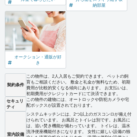
納部屋
オークション・通販が好
き
この物件は、2人入居もご契約できます。 ペットの飼
育もご相談ください。 敷金と礼金が無料なため、初期
契約条件
費用が比較的安くなる傾向にあります。 お支払いは、
初期費用がクレジットカードにて決済できます。
この物件の建物には、オートロックや防犯カメラや宅
セキュリ
配ボックスが設置されております。
ティ
システムキッチンには、2つ以上のガスコンロが備え付
けられています。 お風呂とトイレは別です。お風呂に
は、追い焚き機能が備わっています。 トイレは、温水
洗浄便座機能付きになります。 女性に嬉しい設備の独
室内設備