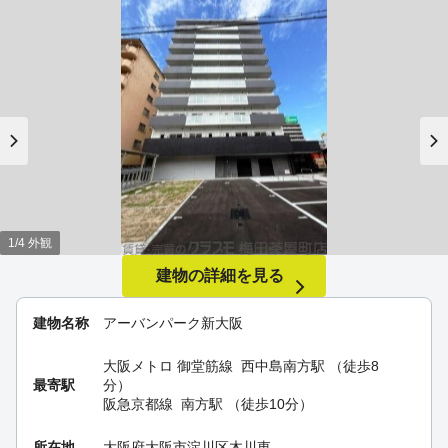
1/4 外観
建物の詳細を見る
建物名称
アーバンパーク新大阪
大阪メトロ 御堂筋線
西中島南方駅
（徒歩8
最寄駅
分）
阪急京都線
南方駅
（徒歩10分）
所在地
大阪府大阪市淀川区木川東