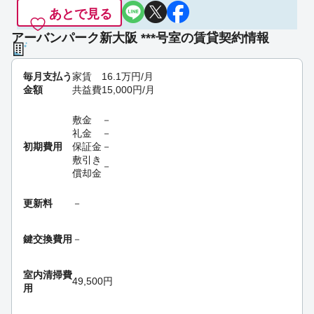
あとで見る
アーバンパーク新大阪 ***号室の賃貸契約情報
毎月支払う
家賃
16.1
万円
/月
金額
共益費
15,000
円
/月
敷金
－
礼金
－
初期費用
保証金
－
敷引き
－
償却金
更新料
－
鍵交換費用
－
室内清掃費
49,500円
用