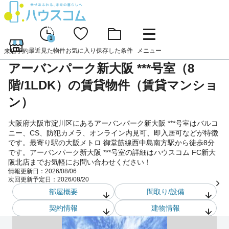
1
最近見た物件
お気に入り
保存した条件
メニュー
来店予約
アーバンパーク新大阪 ***号室（8
階/1LDK）の賃貸物件（賃貸マンショ
ン）
大阪府大阪市淀川区にあるアーバンパーク新大阪 ***号室はバルコ
ニー、CS、防犯カメラ、オンライン内見可、即入居可などが特徴
です。最寄り駅の大阪メトロ 御堂筋線西中島南方駅から徒歩8分
です。アーバンパーク新大阪 ***号室の詳細はハウスコム FC新大
阪北店までお気軽にお問い合わせください！
情報更新日：
2026/08/06
次回更新予定日：
2026/08/20
部屋概要
間取り/設備
契約情報
建物情報