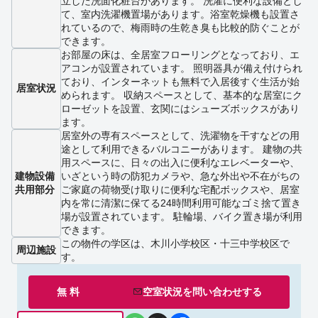
立した洗面化粧台があります。 洗濯に便利な設備とし
て、室内洗濯機置場があります。浴室乾燥機も設置さ
れているので、梅雨時の生乾き臭も比較的防ぐことが
できます。
お部屋の床は、全居室フローリングとなっており、エ
アコンが設置されています。 照明器具が備え付けられ
ており、インターネットも無料で入居後すぐ生活が始
居室状況
められます。 収納スペースとして、基本的な居室にク
ローゼットを設置、玄関にはシューズボックスがあり
ます。
居室外の専有スペースとして、洗濯物を干すなどの用
途として利用できるバルコニーがあります。 建物の共
用スペースに、日々の出入に便利なエレベーターや、
建物設備
いざという時の防犯カメラや、急な外出や不在がちの
共用部分
ご家庭の荷物受け取りに便利な宅配ボックスや、居室
内を常に清潔に保てる24時間利用可能なゴミ捨て置き
場が設置されています。 駐輪場、バイク置き場が利用
できます。
この物件の学区は、木川小学校区・十三中学校区で
周辺施設
す。
無 料
空室状況を
問い合わせ
する