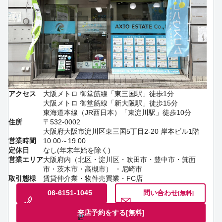
アクセス
大阪メトロ 御堂筋線「東三国駅」徒歩1分
大阪メトロ 御堂筋線「新大阪駅」徒歩15分
東海道本線（JR西日本）「東淀川駅」徒歩10分
住所
〒532-0002
大阪府大阪市淀川区東三国5丁目2-20 岸本ビル1階
営業時間
10:00～19:00
定休日
なし(年末年始を除く)
営業エリア
大阪府内（北区・淀川区・吹田市・豊中市・箕面
市・茨木市・高槻市） ・尼崎市
取引態様
賃貸仲介業・物件売買業・FC店
06-6151-1045
問い合わせ
[無料]
来店予約をする
[無料]