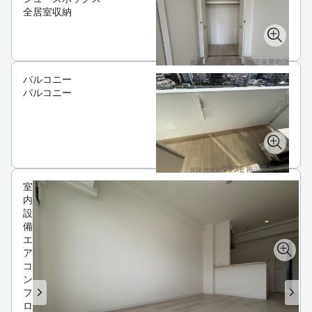
全居室収納
バルコニー
バルコニー
室
内
設
備
エ
ア
コ
ン
フ
ロ