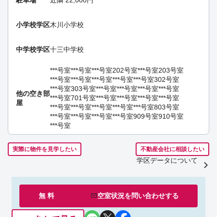
駐車場
近隣 22,000円
小学校学区
木川小学校
中学校学区
十三中学校
***号室
***号室
***号室
202号室
***号室
203号室
***号室
***号室
***号室
***号室
***号室
302号室
***号室
303号室
***号室
***号室
***号室
***号室
他の空き部
***号室
701号室
***号室
***号室
***号室
***号室
屋
***号室
***号室
***号室
***号室
***号室
803号室
***号室
***号室
***号室
***号室
909号室
910号室
***号室
実際に物件を見学したい
不動産会社に相談したい
学区データについて
無 料
空室状況を
問い合わせ
する