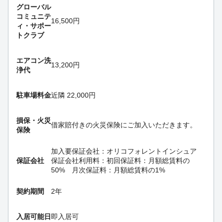
グローバル
コミュニテ
16,500円
ィ・サポー
トクラブ
エアコン洗
13,200円
浄代
駐車場料金
近隣 22,000円
損保・
火災
借家賠付きの火災保険にご加入いただきます。
保険
加入要
保証会社：オリコフォレントインシュア
保証会社
保証会社利用料：初回保証料：月額総賃料の
50% 月次保証料：月額総賃料の1%
契約期間
2年
入居可能日
即入居可