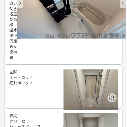
追い
焚き
浴室
乾燥
機
温水
洗浄
便座
独立
洗面
台
玄関
オートロック
宅配ボックス
収納
クローゼット
シューズボックス