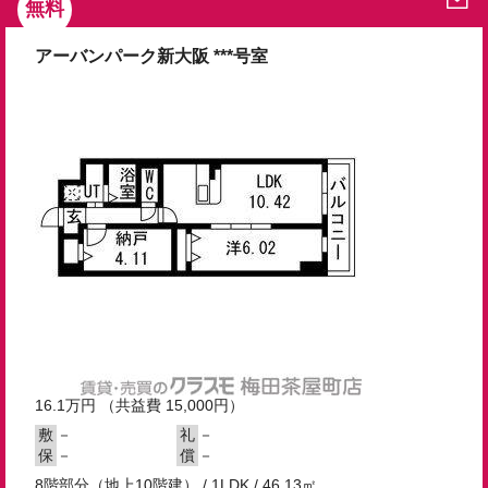
無料
アーバンパーク新大阪 ***号室
16.1
万円
（共益費 15,000円）
－
－
敷
礼
－
－
保
償
8階部分（地上10階建） / 1LDK / 46.13㎡