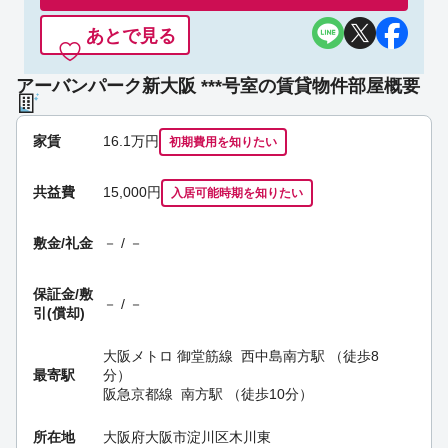
あとで見る
アーバンパーク新大阪 ***号室の賃貸物件部屋概要
家賃
16.1
万円
初期費用を
知りたい
共益費
15,000円
入居可能時期
を知りたい
敷金/礼金
－ / －
保証金/
敷
－ / －
引(償却)
大阪メトロ 御堂筋線
西中島南方駅
（徒歩8
最寄駅
分）
阪急京都線
南方駅
（徒歩10分）
所在地
大阪府大阪市淀川区木川東