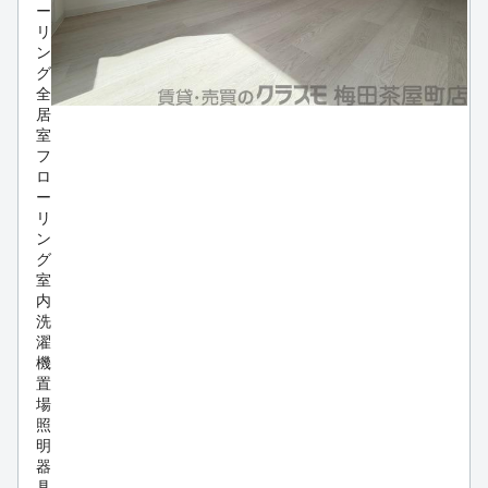
ー
リ
ン
グ
全
居
室
フ
ロ
ー
リ
ン
グ
室
内
洗
濯
機
置
場
照
明
器
具