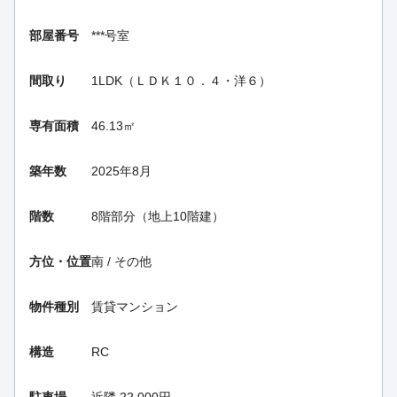
部屋番号
***号室
間取り
1LDK（ＬＤＫ１０．４・洋６）
専有面積
46.13㎡
築年数
2025年8月
階数
8階部分（地上10階建）
方位・位置
南 / その他
物件種別
賃貸マンション
構造
RC