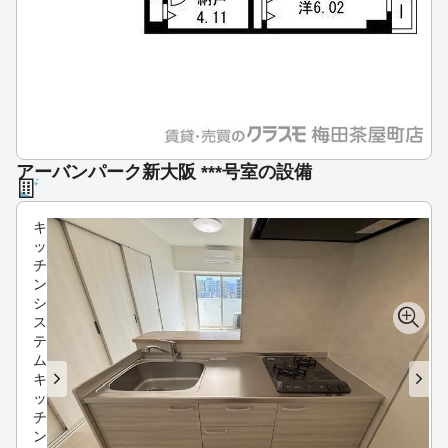
アーバンパーク新大阪 ***号室の設備
キ
ッ
チ
ン
シ
ス
テ
ム
キ
ッ
チ
ン