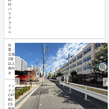
付
バ
リ
ア
フ
リ
ー
位
置・
立地
2階
以上
南向
き
インフラ
インターネット可
CATV
BS
CS
都市ガス