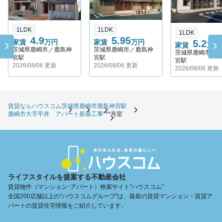
1LDK
1LDK
1LDK
5.95
4.9
家賃
万円
5.2
家賃
万円
家賃
万円
茨城県鹿嶋市／鹿島神
茨城県鹿嶋市／鹿島神
茨城県鹿嶋市／
宮駅
宮駅
宮駅
2026/08/06 更新
2026/08/06 更新
2026/08/06 更新
賃貸ならハウスコム
茨城県
鹿嶋市
鹿島神宮駅
鹿嶋市大字平井 アパート新築工事
***号室
ライフスタイルを提案する不動産会社
賃貸物件（マンション･アパート）検索サイト"ハウスコム"
全国200店舗以上の"ハウスコムグループ"は、最新の賃貸マンション・賃貸ア
パートの賃貸住宅情報をご紹介しています。