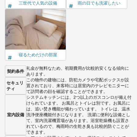
三世代で人気の設備
雨の日でも洗濯したい
寝るためだけの部屋
礼金が無料なため、初期費用が比較的安くなる傾向に
契約条件
あります。
この物件の建物には、防犯カメラや宅配ボックスが設
セキュリ
置されており、来客時には居室内のテレビモニターに
ティ
て訪問者の顔を確認することができます。
システムキッチンには、2つ以上のガスコンロが備え付
けられています。 お風呂とトイレは別です。お風呂に
は、追い焚き機能が備わっています。 トイレは、温水
室内設備
洗浄便座機能付きになります。 洗濯に便利な設備とし
て、室内洗濯機置場があります。浴室乾燥機も設置さ
れているので、梅雨時の生乾き臭も比較的防ぐことが
できます。