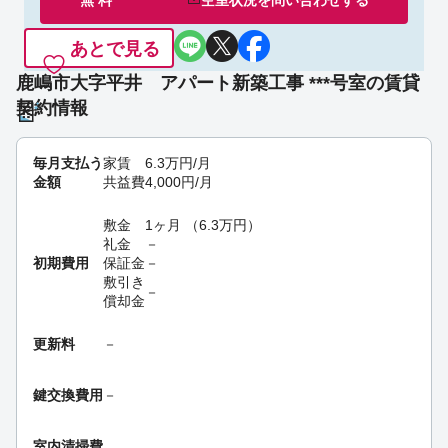
無 料
空室状況を
問い合わせ
する
あとで見る
鹿嶋市大字平井 アパート新築工事 ***号室の賃貸
契約情報
毎月支払う
家賃
6.3
万円
/月
金額
共益費
4,000
円
/月
敷金
1ヶ月
（
6.3
万円
）
礼金
－
初期費用
保証金
－
敷引き
－
償却金
更新料
－
鍵交換費用
－
室内清掃費