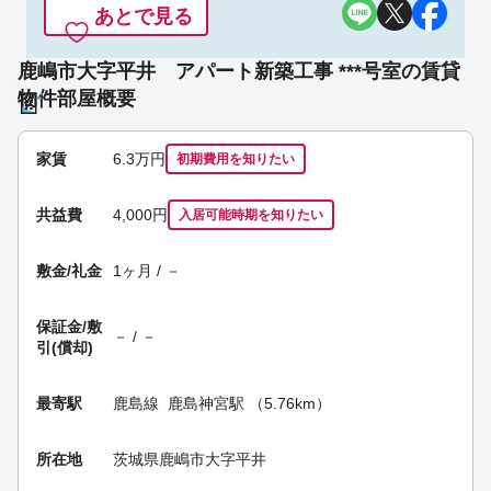
あとで見る
鹿嶋市大字平井 アパート新築工事 ***号室の賃貸
物件部屋概要
家賃
6.3
万円
初期費用を
知りたい
共益費
4,000円
入居可能時期
を知りたい
敷金/礼金
1ヶ月 / －
保証金/
敷
－ / －
引(償却)
最寄駅
鹿島線
鹿島神宮駅
（5.76km）
所在地
茨城県鹿嶋市大字平井