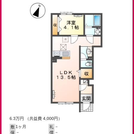
6.3
万円
（共益費 4,000円）
1ヶ月
－
敷
礼
－
－
保
償