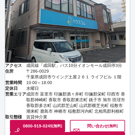
アクセス
成田線「成田駅」バス10分イオンモール成田停3分
住所
〒286-0029
千葉県成田市ウイング土屋２６１ ライフビル １階
営業時間
10:00～18:00
定休日
水曜日
営業エリア
成田市 富里市 印旛郡酒々井町 印旛郡栄町 印西市 香
取郡神崎町 香取市 香取郡東庄町 銚子市 旭市 匝瑳市
香取郡多古町 山武郡芝山町 山武郡横芝光町 稲敷市
潮来町 鹿島市 神栖市 稲敷郡河内町 北相馬郡利根町
取引態様
賃貸仲介業
0800-919-0245
問い合わせ
[無料]
[無料]