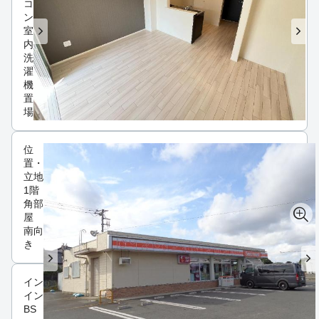
コ
ン
室
内
洗
濯
機
置
場
位
置・
立地
1階
角部
屋
南向
き
インフラ
インターネット可
BS