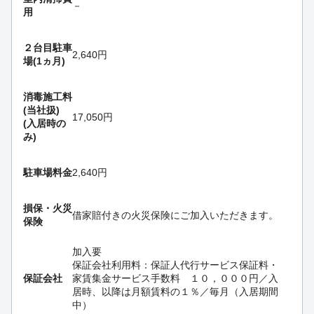
－
用
２台目駐車
2,640円
場(1ヵ月)
消毒施工料
(当社扱)
17,050円
(入居時の
み)
駐車場料金
2,640円
損保・
火災
借家賠付きの火災保険にご加入いただきます。
保険
加入要
保証会社利用料：保証人代行サービス保証料・
保証会社
家賃集金サービス手数料 １０，０００円／入
居時、以降は月額賃料の１％／毎月（入居期間
中）