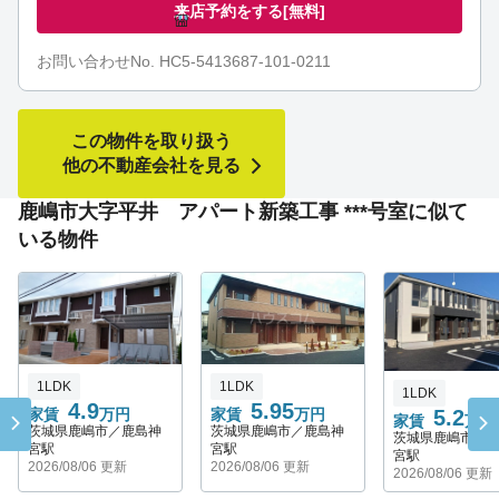
来店予約をする
[無料]
お問い合わせNo. HC5-5413687-101-0211
この物件を取り扱う
他の不動産会社を見る
鹿嶋市大字平井 アパート新築工事 ***号室に似て
いる物件
1LDK
1LDK
1LDK
5.95
4.9
家賃
万円
5.2
家賃
万円
家賃
万円
茨城県鹿嶋市／鹿島神
茨城県鹿嶋市／鹿島神
茨城県鹿嶋市／
宮駅
宮駅
宮駅
2026/08/06 更新
2026/08/06 更新
2026/08/06 更新