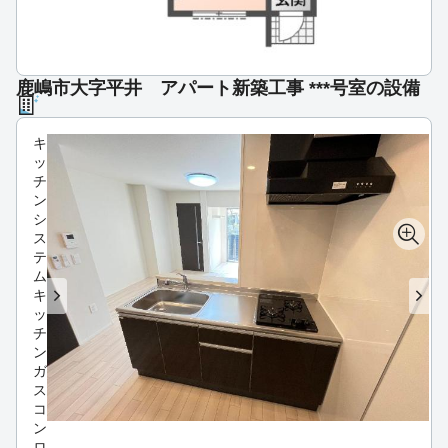
鹿嶋市大字平井 アパート新築工事 ***号室の設備
キ
ッ
チ
ン
シ
ス
テ
ム
キ
ッ
チ
ン
ガ
ス
コ
ン
ロ