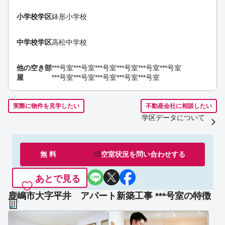
小学校学区
鉢形小学校
中学校学区
高松中学校
他の空き部
***号室
***号室
***号室
***号室
***号室
***号室
屋
***号室
***号室
***号室
***号室
***号室
実際に物件を見学したい
不動産会社に相談したい
学区データについて
無 料
空室状況を
問い合わせ
する
あとで見る
鹿嶋市大字平井 アパート新築工事 ***号室の特徴