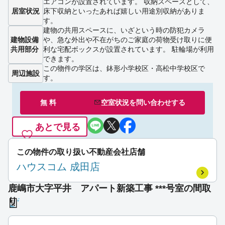
エアコンが設置されています。 収納スペースとして、
居室状況
床下収納といったあれば嬉しい用途別収納がありま
す。
建物の共用スペースに、いざという時の防犯カメラ
建物設備
や、急な外出や不在がちのご家庭の荷物受け取りに便
共用部分
利な宅配ボックスが設置されています。 駐輪場が利用
できます。
この物件の学区は、鉢形小学校区・高松中学校区で
周辺施設
す。
無 料
空室状況を
問い合わせ
する
あとで見る
この物件の取り扱い不動産会社店舗
ハウスコム 成田店
鹿嶋市大字平井 アパート新築工事 ***号室の間取
り