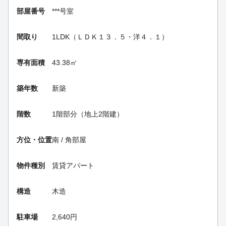
部屋番号
***号室
間取り
1LDK（ＬＤＫ１３．５・洋４．１）
専有面積
43.38㎡
築年数
新築
階数
1階部分（地上2階建）
方位・位置
南 / 角部屋
物件種別
賃貸アパート
構造
木造
駐車場
2,640円