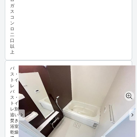
ガ
ス
コ
ン
ロ
二
口
以
上
バ
ス・
トイ
レ
バ
ス・
トイ
レ別
追い
焚き
浴室
乾燥