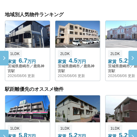
地域別人気物件ランキング
1LDK
2LDK
2LDK
6.7
4.5
5.2
家賃
万円
家賃
万円
家賃
万円
茨城県鹿嶋市／鹿島神
茨城県鹿嶋市／鹿島神
茨城県鹿嶋市／
宮駅
宮駅
宮駅
2026/08/06 更新
2026/08/06 更新
2026/08/06 更新
駅距離優先のオススメ物件
1LDK
1LDK
1LDK
5.8
5.2
5.2
家賃
万円
家賃
万円
家賃
万円