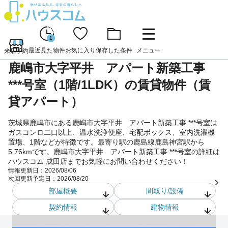
1
最近見た物件
お気に入り
保存した条件
メニュー
来店予約
鹿嶋市大字平井 アパート新築工事
***号室（1階/1LDK）の賃貸物件（賃
貸アパート）
茨城県鹿嶋市にある鹿嶋市大字平井 アパート新築工事 ***号室は
ガスコンロ二口以上、温水洗浄便座、宅配ボックス、室内洗濯機
置場、1階などが特徴です。最寄り駅の鹿島線鹿島神宮駅から
5.76kmです。鹿嶋市大字平井 アパート新築工事 ***号室の詳細は
ハウスコム 成田店までお気軽にお問い合わせください！
情報更新日：
2026/08/06
次回更新予定日：
2026/08/20
部屋概要
間取り/設備
契約情報
建物情報