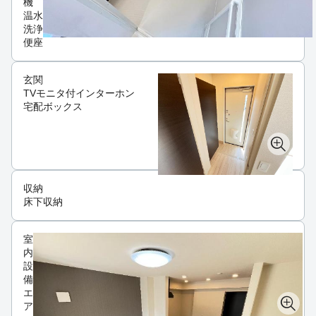
機
温水
洗浄
便座
玄関
TVモニタ付インターホン
宅配ボックス
収納
床下収納
室
内
設
備
エ
ア