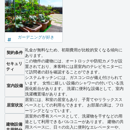
ガーデニングが好き
礼金が無料なため、初期費用が比較的安くなる傾向に
契約条件
あります。
この物件の建物には、オートロックや防犯カメラが設
セキュリ
置されており、来客時には居室内のテレビモニターに
ティ
て訪問者の顔を確認することができます。
システムキッチンには、ガスコンロが備え付けられて
います。 女性に嬉しい設備のシャワーの付いている洗
室内設備
面化粧台があります。 洗濯に便利な設備として、室内
洗濯機置場があります。
居室には、和室の居室もあり、子育てやリラックスス
居室状況
ペースとしての利用もできます。 お部屋の床は、フロ
ーリングとなっています。
居室外の専有スペースとして、洗濯物を干すなどの用
途として利用できるバルコニーがあります。 建物の共
建物設備
用スペースに、日々の出入に便利なエレベーターや、
共用部分