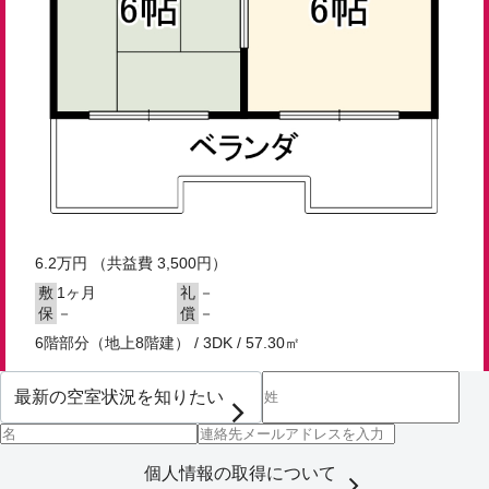
6.2
万円
（共益費 3,500円）
1ヶ月
－
敷
礼
－
－
保
償
6階部分（地上8階建） / 3DK / 57.30㎡
個人情報の取得について