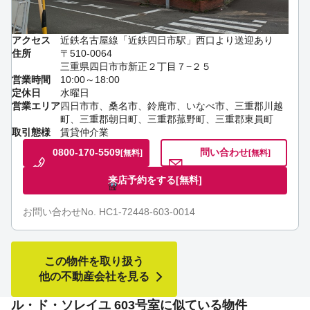
アクセス
近鉄名古屋線「近鉄四日市駅」西口より送迎あり
住所
〒510-0064
三重県四日市市新正２丁目７−２５
営業時間
10:00～18:00
定休日
水曜日
営業エリア
四日市市、桑名市、鈴鹿市、いなべ市、三重郡川越
町、三重郡朝日町、三重郡菰野町、三重郡東員町
取引態様
賃貸仲介業
0800-170-5509
問い合わせ
[無料]
[無料]
来店予約をする
[無料]
お問い合わせNo. HC1-72448-603-0014
この物件を取り扱う
他の不動産会社を見る
ル・ド・ソレイユ 603号室に似ている物件