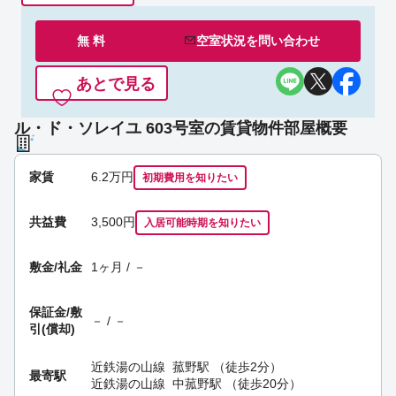
無 料
空室状況を
問い合わせ
あとで見る
ル・ド・ソレイユ 603号室の賃貸物件部屋概要
家賃
6.2
万円
初期費用を
知りたい
共益費
3,500円
入居可能時期
を知りたい
敷金/礼金
1ヶ月 / －
保証金/
敷
－ / －
引(償却)
近鉄湯の山線
菰野駅
（徒歩2分）
最寄駅
近鉄湯の山線
中菰野駅
（徒歩20分）