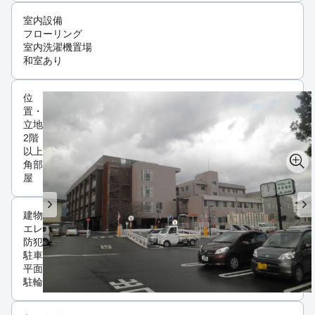
室内設備
フローリング
室内洗濯機置場
和室あり
位
置・
立地
2階
以上
角部
屋
建物設備
エレベーター
防犯カメラ
駐車場
平面駐車場
駐輪場