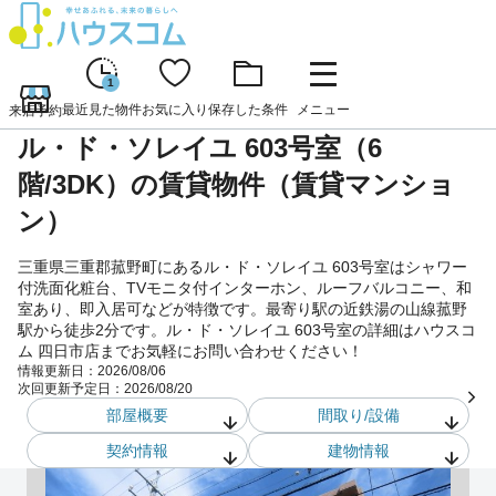
1
最近見た物件
お気に入り
保存した条件
メニュー
来店予約
ル・ド・ソレイユ 603号室（6
階/3DK）の賃貸物件（賃貸マンショ
ン）
三重県三重郡菰野町にあるル・ド・ソレイユ 603号室はシャワー
付洗面化粧台、TVモニタ付インターホン、ルーフバルコニー、和
室あり、即入居可などが特徴です。最寄り駅の近鉄湯の山線菰野
駅から徒歩2分です。ル・ド・ソレイユ 603号室の詳細はハウスコ
ム 四日市店までお気軽にお問い合わせください！
情報更新日：
2026/08/06
次回更新予定日：
2026/08/20
部屋概要
間取り/設備
契約情報
建物情報