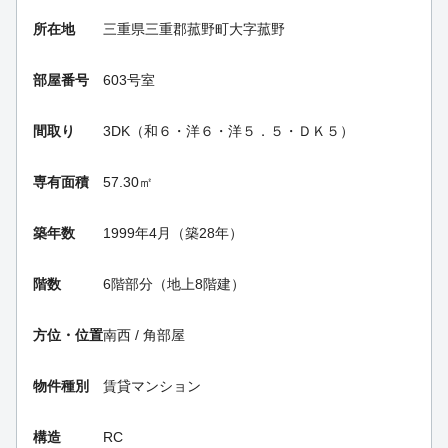
所在地
三重県三重郡菰野町大字菰野
部屋番号
603号室
間取り
3DK（和６・洋６・洋５．５・ＤＫ５）
専有面積
57.30㎡
築年数
1999年4月（築28年）
階数
6階部分（地上8階建）
方位・位置
南西 / 角部屋
物件種別
賃貸マンション
構造
RC