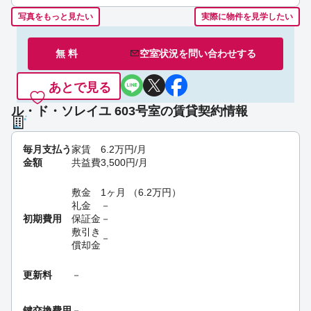
写真をもっと見たい
実際に物件を見学したい
無 料
空室状況を
問い合わせ
する
あとで見る
ル・ド・ソレイユ 603号室の賃貸契約情報
毎月支払う
家賃
6.2
万円
/月
金額
共益費
3,500
円
/月
敷金
1ヶ月
（
6.2
万円
）
礼金
－
初期費用
保証金
－
敷引き
－
償却金
更新料
－
鍵交換費用
－