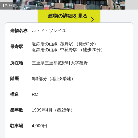
1/8 外観
建物の詳細を見る
建物名称
ル・ド・ソレイユ
近鉄湯の山線
菰野駅
（徒歩2分）
最寄駅
近鉄湯の山線
中菰野駅
（徒歩20分）
所在地
三重県三重郡菰野町大字菰野
階層
6階部分（地上8階建）
構造
RC
築年数
1999年4月（築28年）
駐車場
4,000円