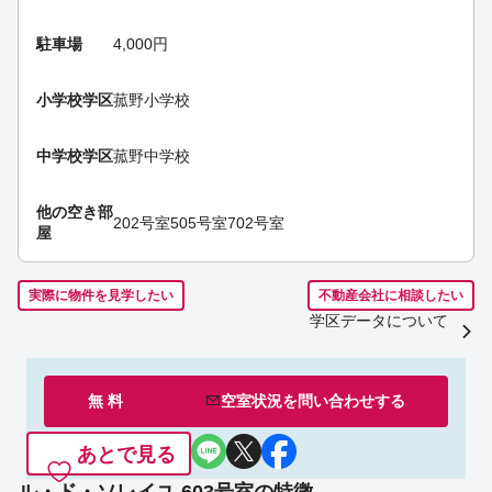
駐車場
4,000円
小学校学区
菰野小学校
中学校学区
菰野中学校
他の空き部
202号室
505号室
702号室
屋
実際に物件を見学したい
不動産会社に相談したい
学区データについて
無 料
空室状況を
問い合わせ
する
あとで見る