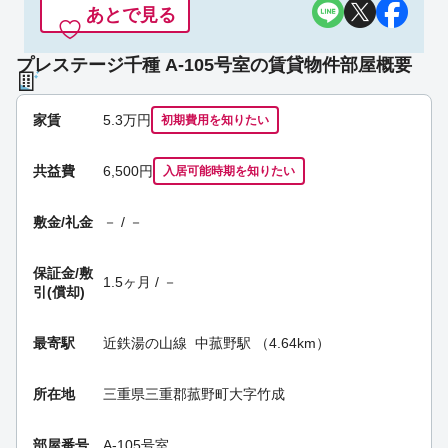
あとで見る
プレステージ千種 A-105号室の賃貸物件部屋概要
家賃
5.3
万円
初期費用を
知りたい
共益費
6,500円
入居可能時期
を知りたい
敷金/礼金
－ / －
保証金/
敷
1.5ヶ月 / －
引(償却)
最寄駅
近鉄湯の山線
中菰野駅
（4.64km）
所在地
三重県三重郡菰野町大字竹成
部屋番号
A-105号室