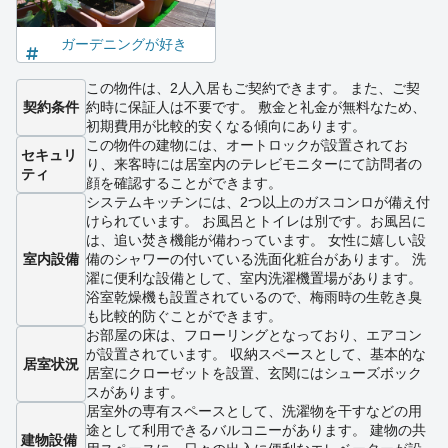
ガーデニングが好き
この物件は、2人入居もご契約できます。 また、ご契
契約条件
約時に保証人は不要です。 敷金と礼金が無料なため、
初期費用が比較的安くなる傾向にあります。
この物件の建物には、オートロックが設置されてお
セキュリ
り、来客時には居室内のテレビモニターにて訪問者の
ティ
顔を確認することができます。
システムキッチンには、2つ以上のガスコンロが備え付
けられています。 お風呂とトイレは別です。お風呂に
は、追い焚き機能が備わっています。 女性に嬉しい設
室内設備
備のシャワーの付いている洗面化粧台があります。 洗
濯に便利な設備として、室内洗濯機置場があります。
浴室乾燥機も設置されているので、梅雨時の生乾き臭
も比較的防ぐことができます。
お部屋の床は、フローリングとなっており、エアコン
が設置されています。 収納スペースとして、基本的な
居室状況
居室にクローゼットを設置、玄関にはシューズボック
スがあります。
居室外の専有スペースとして、洗濯物を干すなどの用
途として利用できるバルコニーがあります。 建物の共
建物設備