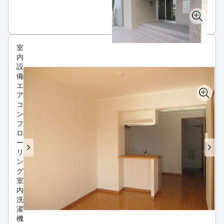
室
内
設
備
エ
ア
コ
ン
フ
ロ
ー
リ
ン
グ
室
内
洗
濯
機