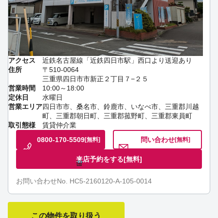
アクセス
近鉄名古屋線「近鉄四日市駅」西口より送迎あり
住所
〒510-0064
三重県四日市市新正２丁目７−２５
営業時間
10:00～18:00
定休日
水曜日
営業エリア
四日市市、桑名市、鈴鹿市、いなべ市、三重郡川越
町、三重郡朝日町、三重郡菰野町、三重郡東員町
取引態様
賃貸仲介業
0800-170-5509
問い合わせ
[無料]
[無料]
来店予約をする
[無料]
お問い合わせNo. HC5-2160120-A-105-0014
この物件を取り扱う