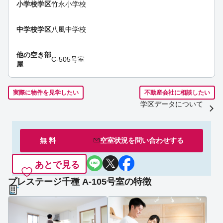
小学校学区
竹永小学校
中学校学区
八風中学校
他の空き部
C-505号室
屋
実際に物件を見学したい
不動産会社に相談したい
学区データについて
無 料
空室状況を
問い合わせ
する
あとで見る
プレステージ千種 A-105号室の特徴