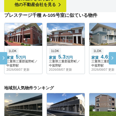
他の不動産会社を見る
プレステージ千種 A-105号室に似ている物件
1LDK
1LDK
1LDK
5
5.3
4.6
家賃
万円
家賃
万円
家賃
万円
三重県三重郡菰野町／
三重県三重郡菰野町／
三重県三重郡菰
中菰野駅
中菰野駅
中菰野駅
2026/08/07 更新
2026/08/07 更新
2026/08/07 更新
地域別人気物件ランキング