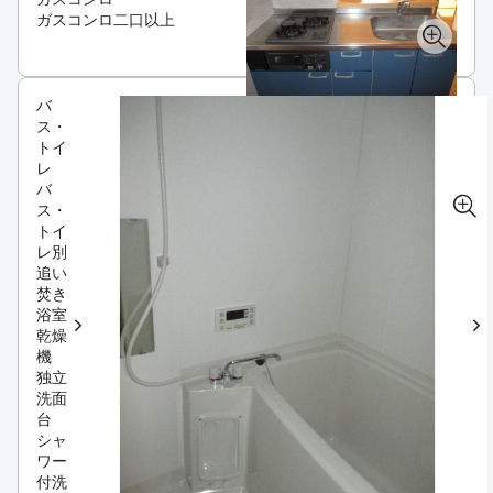
ガスコンロ二口以上
バ
ス・
トイ
レ
バ
ス・
トイ
レ別
追い
焚き
浴室
乾燥
機
独立
洗面
台
シャ
ワー
付洗