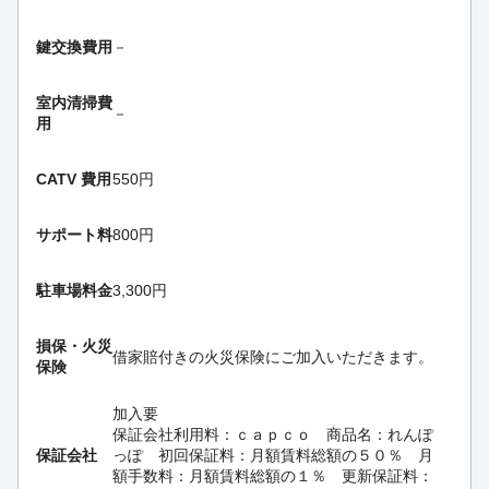
鍵交換費用
－
室内清掃費
－
用
CATV 費用
550円
サポート料
800円
駐車場料金
3,300円
損保・
火災
借家賠付きの火災保険にご加入いただきます。
保険
加入要
保証会社利用料：ｃａｐｃｏ 商品名：れんぽ
保証会社
っぽ 初回保証料：月額賃料総額の５０％ 月
額手数料：月額賃料総額の１％ 更新保証料：