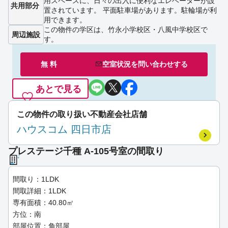
用スペースに、日々の出入に便利なエレベーターが設
共用部分
置されています。 平面駐車場があります。駐輪場が利
用できます。
この物件の学区は、竹永小学校区・八風中学校区で
周辺施設
す。
無 料
空室状況を
問い合わせ
する
あとで見る
この物件の取り扱い不動産会社店舗
ハウスコム 四日市店
プレステージ千種 A-105号室の間取り
間取り：1LDK
間取詳細：1LDK
専有面積：40.80㎡
方位：南
部屋位置：角部屋