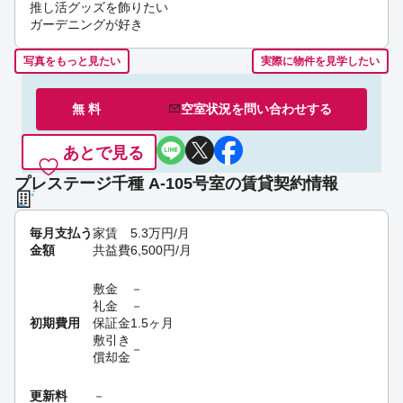
推し活グッズを飾りたい
ガーデニングが好き
写真をもっと見たい
実際に物件を見学したい
無 料
空室状況を
問い合わせ
する
あとで見る
プレステージ千種 A-105号室の賃貸契約情報
毎月支払う
家賃
5.3
万円
/月
金額
共益費
6,500
円
/月
敷金
－
礼金
－
初期費用
保証金
1.5ヶ月
敷引き
－
償却金
更新料
－