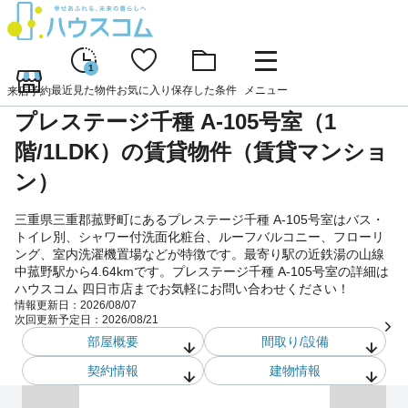
1
最近見た物件
お気に入り
保存した条件
メニュー
来店予約
プレステージ千種 A-105号室（1
階/1LDK）の賃貸物件（賃貸マンショ
ン）
三重県三重郡菰野町にあるプレステージ千種 A-105号室はバス・
トイレ別、シャワー付洗面化粧台、ルーフバルコニー、フローリ
ング、室内洗濯機置場などが特徴です。最寄り駅の近鉄湯の山線
中菰野駅から4.64kmです。プレステージ千種 A-105号室の詳細は
ハウスコム 四日市店までお気軽にお問い合わせください！
情報更新日：
2026/08/07
次回更新予定日：
2026/08/21
部屋概要
間取り/設備
契約情報
建物情報