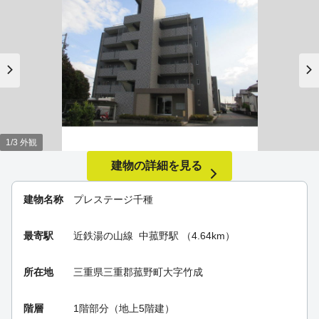
1/3 外観
建物の詳細を見る
建物名称
プレステージ千種
最寄駅
近鉄湯の山線
中菰野駅
（4.64km）
所在地
三重県三重郡菰野町大字竹成
階層
1階部分（地上5階建）