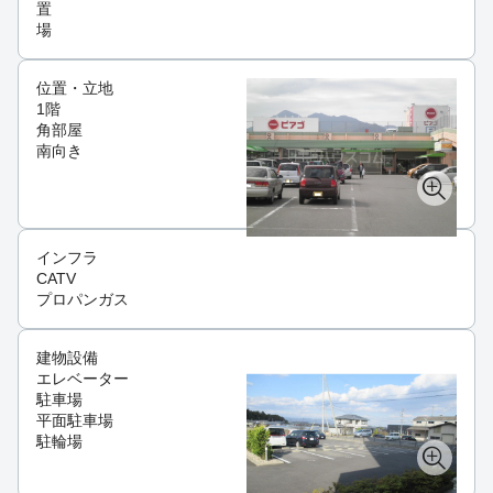
置
場
位置・立地
1階
角部屋
南向き
インフラ
CATV
プロパンガス
建物設備
エレベーター
駐車場
平面駐車場
駐輪場