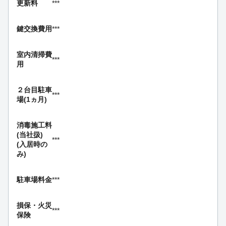
更新料
***
鍵交換費用
***
室内清掃費
***
用
２台目駐車
***
場(1ヵ月)
消毒施工料
(当社扱)
***
(入居時の
み)
駐車場料金
***
損保・
火災
***
保険