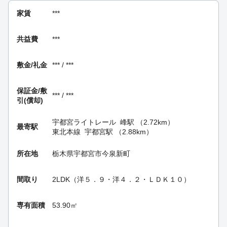
家賃
***
共益費
***
敷金/礼金
*** / ***
保証金/
敷
*** / ***
引(償却)
宇都宮ライトレール
峰駅
（2.72km）
最寄駅
東北本線
宇都宮駅
（2.88km）
所在地
栃木県宇都宮市今泉新町
間取り
2LDK（洋５．９・洋４．２・ＬＤＫ１０）
専有面積
53.90㎡