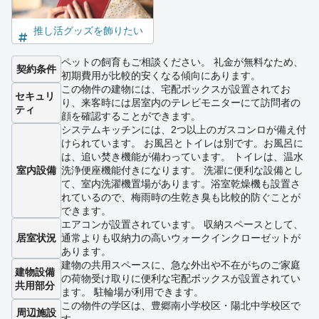
推し活グッズを飾りたい
ペットの飼育もご相談ください。 礼金が無料なため、
契約条件
初期費用が比較的安くなる傾向にあります。
この物件の建物には、宅配ボックスが設置されてお
セキュリ
り、来客時には居室内のテレビモニターにて訪問者の
ティ
顔を確認することができます。
システムキッチンには、2つ以上のガスコンロが備え付
けられています。 お風呂とトイレは別です。お風呂に
は、追い焚き機能が備わっています。 トイレは、温水
室内設備
洗浄便座機能付きになります。 洗濯に便利な設備とし
て、室内洗濯機置場があります。浴室乾燥機も設置さ
れているので、梅雨時の生乾き臭も比較的防ぐことが
できます。
エアコンが設置されています。 収納スペースとして、
居室状況
通常よりも収納力の高いウォークインクローゼットが
あります。
建物の共用スペースに、急な外出や不在がちのご家庭
建物設備
の荷物受け取りに便利な宅配ボックスが設置されてい
共用部分
ます。 駐輪場が利用できます。
この物件の学区は、豊郷南小学校区・陽北中学校区で
周辺施設