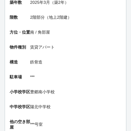
築年数
2025年3月（築2年）
階数
2階部分（地上2階建）
方位・位置
南 / 角部屋
物件種別
賃貸アパート
構造
鉄骨造
駐車場
***
小学校学区
豊郷南小学校
中学校学区
陽北中学校
他の空き部
***号室
屋