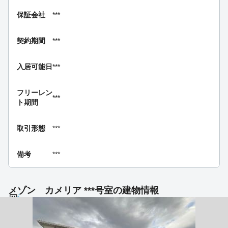
保証会社
***
契約期間
***
入居可能日
***
フリーレン
***
ト期間
取引形態
***
備考
***
メゾン カメリア ***号室の建物情報