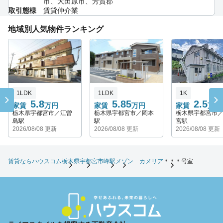
市、大田原市、芳賀郡
取引態様
賃貸仲介業
地域別人気物件ランキング
1LDK
1LDK
1K
5.8
5.85
2.5
家賃
万円
家賃
万円
家賃
万円
栃木県宇都宮市／江曽
栃木県宇都宮市／岡本
栃木県宇都宮市
島駅
駅
宮駅
2026/08/08 更新
2026/08/08 更新
2026/08/08 更新
賃貸ならハウスコム
栃木県
宇都宮市
峰駅
メゾン カメリア
＊＊＊号室