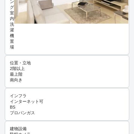
ン
グ
室
内
洗
濯
機
置
場
位置・立地
2階以上
最上階
南向き
インフラ
インターネット可
BS
プロパンガス
建物設備