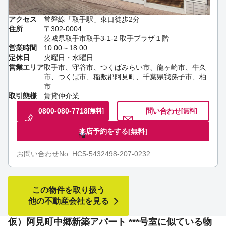
アクセス
常磐線「取手駅」東口徒歩2分
住所
〒302-0004
茨城県取手市取手3-1-2 取手プラザ１階
営業時間
10:00～18:00
定休日
火曜日・水曜日
営業エリア
取手市、守谷市、つくばみらい市、龍ヶ崎市、牛久
市、つくば市、稲敷郡阿見町、千葉県我孫子市、柏
市
取引態様
賃貸仲介業
0800-080-7718
問い合わせ
[無料]
[無料]
来店予約をする
[無料]
お問い合わせNo. HC5-5432498-207-0232
この物件を取り扱う
他の不動産会社を見る
仮）阿見町中郷新築アパート ***号室に似ている物