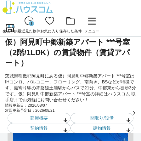
1
最近見た物件
お気に入り
保存した条件
メニュー
来店予約
仮）阿見町中郷新築アパート ***号室
（2階/1LDK）の賃貸物件（賃貸アパ
ート）
茨城県稲敷郡阿見町にある仮）阿見町中郷新築アパート ***号室は
IHコンロ、バルコニー、フローリング、南向き、BSなどが特徴で
す。最寄り駅の常磐線土浦駅からバスで21分、中郷東から徒歩3分
です。仮）阿見町中郷新築アパート ***号室の詳細はハウスコム 取
手店までお気軽にお問い合わせください！
情報更新日：
2026/08/07
次回更新予定日：
2026/08/21
部屋概要
間取り/設備
契約情報
建物情報