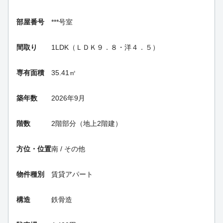
部屋番号
***号室
間取り
1LDK（ＬＤＫ９．８・洋４．５）
専有面積
35.41㎡
築年数
2026年9月
階数
2階部分（地上2階建）
方位・位置
南 / その他
物件種別
賃貸アパート
構造
鉄骨造