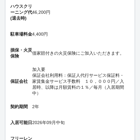
ハウスクリ
ーニング代
46,200円
(退去時)
駐車場料金
4,400円
損保・
火災
借家賠付きの火災保険にご加入いただきます。
保険
加入要
保証会社利用料：保証人代行サービス保証料・
保証会社
家賃集金サービス手数料 １０，０００円／入
居時、以降は月額賃料の１％／毎月（入居期間
中）
契約期間
2年
入居可能日
2026年09月中旬
フリーレン