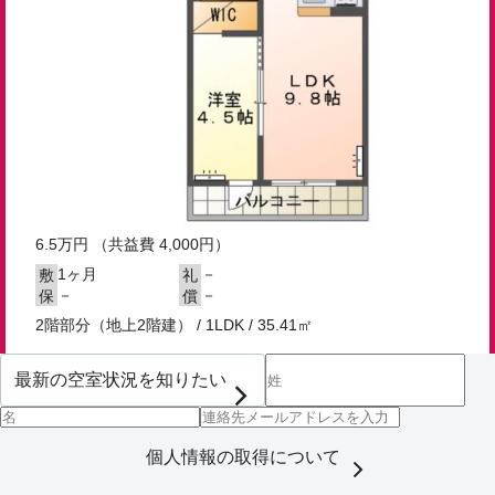
6.5
万円
（共益費 4,000円）
1ヶ月
－
敷
礼
－
－
保
償
2階部分（地上2階建） / 1LDK / 35.41㎡
個人情報の取得について