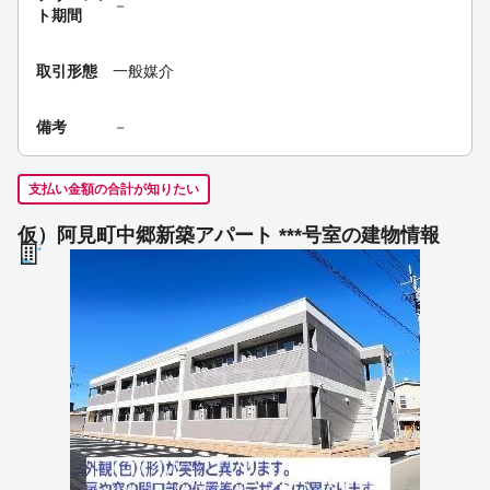
－
ト期間
取引形態
一般媒介
備考
－
支払い金額の合計が知りたい
仮）阿見町中郷新築アパート ***号室の建物情報