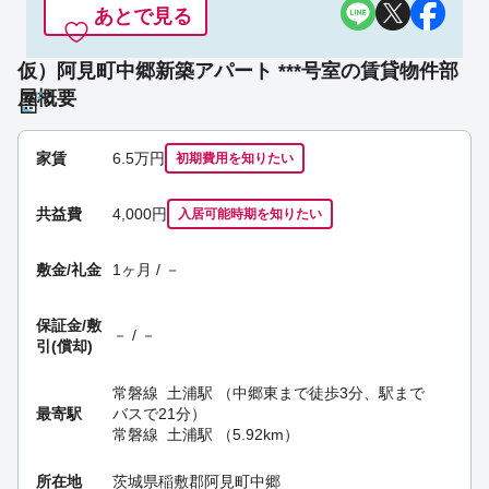
あとで見る
仮）阿見町中郷新築アパート ***号室の賃貸物件部
屋概要
家賃
6.5
万円
初期費用を
知りたい
共益費
4,000円
入居可能時期
を知りたい
敷金/礼金
1ヶ月 / －
保証金/
敷
－ / －
引(償却)
常磐線
土浦駅
（中郷東まで徒歩3分、駅まで
最寄駅
バスで21分）
常磐線
土浦駅
（5.92km）
所在地
茨城県稲敷郡阿見町中郷