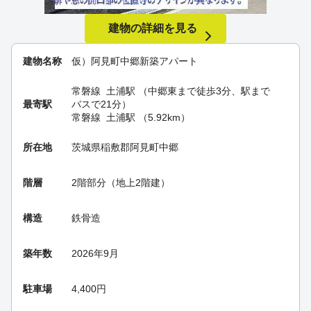
建物の詳細を見る
建物名称
仮）阿見町中郷新築アパート
常磐線
土浦駅
（中郷東まで徒歩3分、駅まで
最寄駅
バスで21分）
常磐線
土浦駅
（5.92km）
所在地
茨城県稲敷郡阿見町中郷
階層
2階部分（地上2階建）
構造
鉄骨造
築年数
2026年9月
駐車場
4,400円