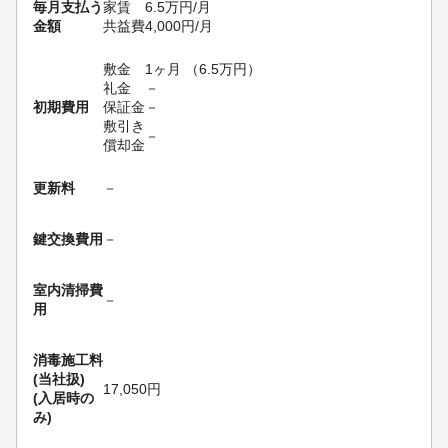
毎月支払う
家賃
6.5
万円
/月
金額
共益費
4,000
円
/月
敷金
1ヶ月
（
6.5
万円
）
礼金
－
初期費用
保証金
－
敷引き
－
償却金
更新料
－
鍵交換費用
－
室内清掃費
－
用
消毒施工料
(当社扱)
17,050円
(入居時の
み)