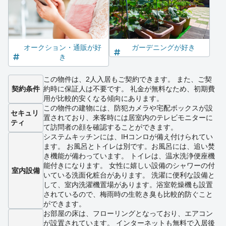
オークション・通販が好
ガーデニングが好き
き
この物件は、2人入居もご契約できます。 また、ご契
契約条件
約時に保証人は不要です。 礼金が無料なため、初期費
用が比較的安くなる傾向にあります。
この物件の建物には、防犯カメラや宅配ボックスが設
セキュリ
置されており、来客時には居室内のテレビモニターに
ティ
て訪問者の顔を確認することができます。
システムキッチンには、IHコンロが備え付けられてい
ます。 お風呂とトイレは別です。お風呂には、追い焚
き機能が備わっています。 トイレは、温水洗浄便座機
能付きになります。 女性に嬉しい設備のシャワーの付
室内設備
いている洗面化粧台があります。 洗濯に便利な設備と
して、室内洗濯機置場があります。浴室乾燥機も設置
されているので、梅雨時の生乾き臭も比較的防ぐこと
ができます。
お部屋の床は、フローリングとなっており、エアコン
が設置されています。 インターネットも無料で入居後