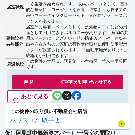
すぐ生活が始められます。 収納スペースとして、基本
居室状況
的な居室にクローゼットを設置、通常よりも収納力の
高いウォークインクローゼット、玄関にはシューズボ
ックスがあります。
居室外の専有スペースとして、洗濯物を干すなどの用
途として利用できるバルコニーがあります。 建物の共
建物設備
用スペースに、いざという時の防犯カメラや、急な外
共用部分
出や不在がちのご家庭の荷物受け取りに便利な宅配ボ
ックスが設置されています。 平面駐車場があります。
駐輪場が利用できます。
この物件の学区は、阿見第一小学校区・竹来中学校区
周辺施設
です。
無 料
空室状況を
問い合わせ
する
あとで見る
この物件の取り扱い不動産会社店舗
ハウスコム 取手店
仮）阿見町中郷新築アパート ***号室の間取り