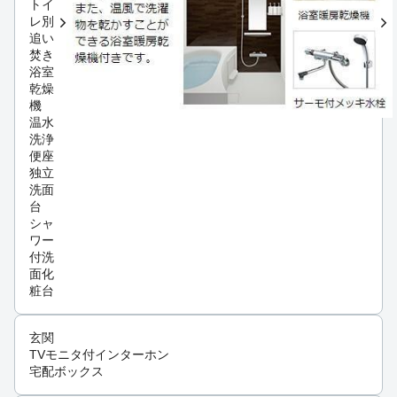
トイ
レ別
追い
焚き
浴室
乾燥
機
温水
洗浄
便座
独立
洗面
台
シャ
ワー
付洗
面化
粧台
玄関
TVモニタ付インターホン
宅配ボックス