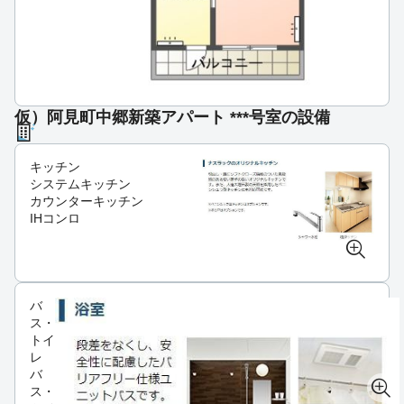
仮）阿見町中郷新築アパート ***号室の設備
キッチン
システムキッチン
カウンターキッチン
IHコンロ
バ
ス・
トイ
レ
バ
ス・