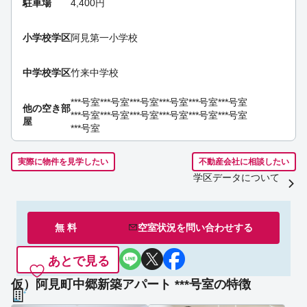
駐車場
4,400円
小学校学区
阿見第一小学校
中学校学区
竹来中学校
***号室
***号室
***号室
***号室
***号室
***号室
他の空き部
***号室
***号室
***号室
***号室
***号室
***号室
屋
***号室
実際に物件を見学したい
不動産会社に相談したい
学区データについて
無 料
空室状況を
問い合わせ
する
あとで見る
仮）阿見町中郷新築アパート ***号室の特徴