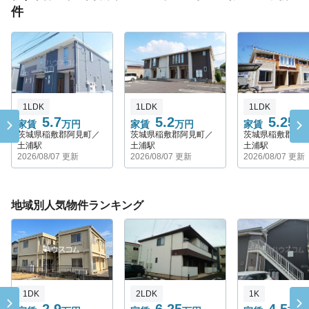
件
1LDK
1LDK
1LDK
5.7
5.2
5.25
家賃
万円
家賃
万円
家賃
万
茨城県稲敷郡阿見町／
茨城県稲敷郡阿見町／
茨城県稲敷郡阿
土浦駅
土浦駅
土浦駅
2026/08/07 更新
2026/08/07 更新
2026/08/07 更新
地域別人気物件ランキング
1DK
2LDK
1K