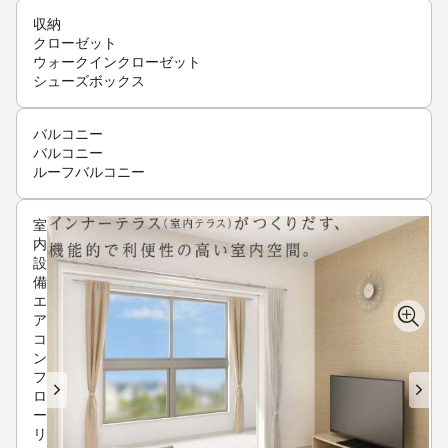
収納
クローゼット
ウォークインクローゼット
シューズボックス
バルコニー
バルコニー
ルーフバルコニー
室
内
設
備
エ
ア
コ
ン
フ
ロ
ー
リ