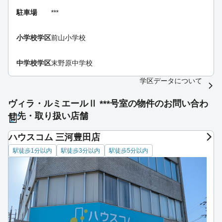
駐車場
***
小学校学区
前山小学校
中学校学区
末野原中学校
学区データについて
ヴィラ・ルミエールⅡ ***号室の物件のお問い合わ
せ先・取り扱い店舗
ハウスコム 三河豊田店
駅徒歩1分以内
駅徒歩3分以内
駅徒歩5分以内