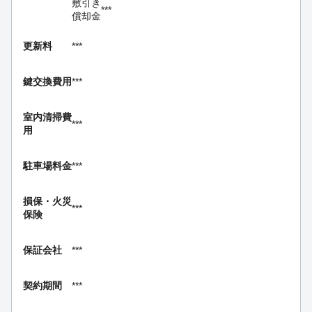
敷引き
***
償却金
更新料
***
鍵交換費用
***
室内清掃費
***
用
駐車場料金
***
損保・
火災
***
保険
保証会社
***
契約期間
***