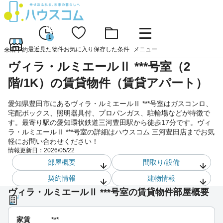
1
最近見た物件
お気に入り
保存した条件
メニュー
来店予約
ヴィラ・ルミエールⅡ ***号室（2
階/1K）の賃貸物件（賃貸アパート）
愛知県豊田市にあるヴィラ・ルミエールⅡ ***号室はガスコンロ、
宅配ボックス、照明器具付、プロパンガス、駐輪場などが特徴で
す。最寄り駅の愛知環状鉄道三河豊田駅から徒歩17分です。ヴィ
ラ・ルミエールⅡ ***号室の詳細はハウスコム 三河豊田店までお気
軽にお問い合わせください！
情報更新日：
2026/05/22
部屋概要
間取り/設備
契約情報
建物情報
ヴィラ・ルミエールⅡ ***号室の賃貸物件部屋概要
家賃
***