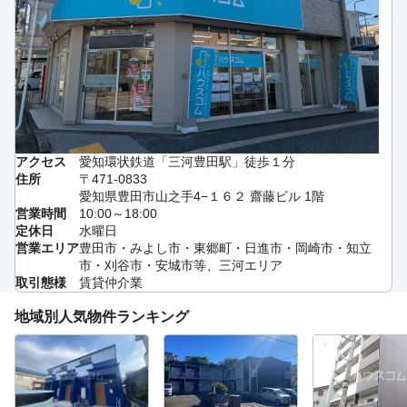
アクセス
愛知環状鉄道「三河豊田駅」徒歩１分
住所
〒471-0833
愛知県豊田市山之手4−１６２ 齋藤ビル 1階
営業時間
10:00～18:00
定休日
水曜日
営業エリア
豊田市・みよし市・東郷町・日進市・岡崎市・知立
市・刈谷市・安城市等、三河エリア
取引態様
賃貸仲介業
地域別人気物件ランキング