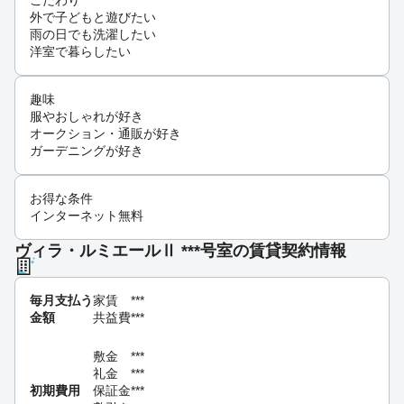
こだわり
外で子どもと遊びたい
雨の日でも洗濯したい
洋室で暮らしたい
趣味
服やおしゃれが好き
オークション・通販が好き
ガーデニングが好き
お得な条件
インターネット無料
ヴィラ・ルミエールⅡ ***号室の賃貸契約情報
毎月支払う
家賃
***
金額
共益費
***
敷金
***
礼金
***
初期費用
保証金
***