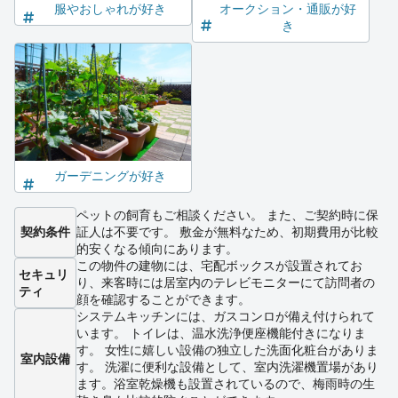
服やおしゃれが好き
オークション・通販が好
き
ガーデニングが好き
ペットの飼育もご相談ください。 また、ご契約時に保
契約条件
証人は不要です。 敷金が無料なため、初期費用が比較
的安くなる傾向にあります。
この物件の建物には、宅配ボックスが設置されてお
セキュリ
り、来客時には居室内のテレビモニターにて訪問者の
ティ
顔を確認することができます。
システムキッチンには、ガスコンロが備え付けられて
います。 トイレは、温水洗浄便座機能付きになりま
す。 女性に嬉しい設備の独立した洗面化粧台がありま
室内設備
す。 洗濯に便利な設備として、室内洗濯機置場があり
ます。浴室乾燥機も設置されているので、梅雨時の生