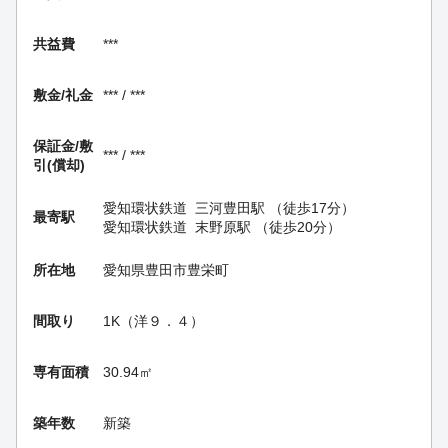
共益費
***
敷金/礼金
*** / ***
保証金/
敷
*** / ***
引(償却)
愛知環状鉄道
三河豊田駅
（徒歩17分）
最寄駅
愛知環状鉄道
末野原駅
（徒歩20分）
所在地
愛知県豊田市豊栄町
間取り
1K（洋９．４）
専有面積
30.94㎡
築年数
新築