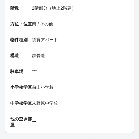
階数
2階部分（地上2階建）
方位・位置
南 / その他
物件種別
賃貸アパート
構造
鉄骨造
駐車場
***
小学校学区
前山小学校
中学校学区
末野原中学校
他の空き部
ー
屋