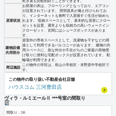
乾き臭も比較的防ぐことができます。
お部屋の床は、フローリングとなっており、エアコン
が設置されています。 照明器具が備え付けられてお
り、インターネットも無料で入居後すぐ生活が始めら
居室状況
れます。 収納スペースとして、基本的な居室にクロー
ゼットを設置、通常よりも収納力の高いウォークイン
クローゼット、玄関にはシューズボックスがありま
す。
居室外の専有スペースとして、洗濯物を干すなどの用
途として利用できるバルコニーがあります。 建物の共
建物設備
用スペースに、急な外出や不在がちのご家庭の荷物受
共用部分
け取りに便利な宅配ボックスが設置されています。 駐
輪場が利用できます。
この物件の学区は、前山小学校区・末野原中学校区で
周辺施設
す。
この物件の取り扱い不動産会社店舗
ハウスコム 三河豊田店
ヴィラ・ルミエールⅡ ***号室の間取り
間取り：1K