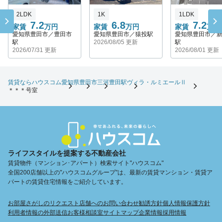
2LDK
1K
1LDK
7.2
6.8
7.2
家賃
万円
家賃
万円
家賃
万円
愛知県豊田市／豊田市
愛知県豊田市／猿投駅
愛知県豊田市／
駅
2026/08/05 更新
駅
2026/07/31 更新
2026/08/01 更新
賃貸ならハウスコム
愛知県
豊田市
三河豊田駅
ヴィラ・ルミエールⅡ
＊＊＊号室
ライフスタイルを提案する不動産会社
賃貸物件（マンション･アパート）検索サイト"ハウスコム"
全国200店舗以上の"ハウスコムグループ"は、最新の賃貸マンション・賃貸ア
パートの賃貸住宅情報をご紹介しています。
お部屋さがしのリクエスト
店舗へのお問い合わせ
勧誘方針
個人情報保護方針
利用者情報の外部送信
お客様相談室
サイトマップ
企業情報
採用情報