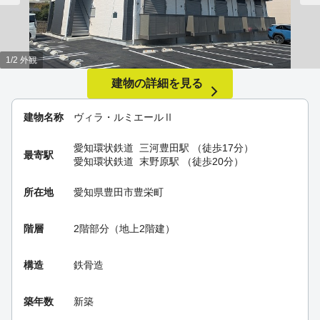
1/2 外観
建物の詳細を見る
建物名称
ヴィラ・ルミエールⅡ
愛知環状鉄道
三河豊田駅
（徒歩17分）
最寄駅
愛知環状鉄道
末野原駅
（徒歩20分）
所在地
愛知県豊田市豊栄町
階層
2階部分（地上2階建）
構造
鉄骨造
築年数
新築