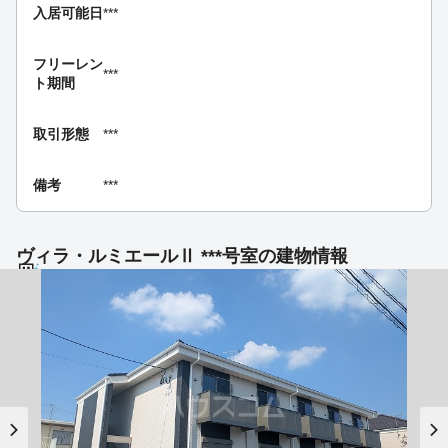
入居可能日
***
フリーレン
***
ト期間
取引形態
***
備考
***
ヴィラ・ルミエールⅡ ***号室の建物情報