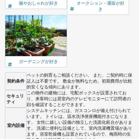
服やおしゃれが好き
オークション・通販が好
き
ガーデニングが好き
ペットの飼育もご相談ください。 また、ご契約時に保
契約条件
証人は不要です。 敷金が無料なため、初期費用が比較
的安くなる傾向にあります。
この物件の建物には、宅配ボックスが設置されてお
セキュリ
り、来客時には居室内のテレビモニターにて訪問者の
ティ
顔を確認することができます。
システムキッチンには、ガスコンロが備え付けられて
います。 トイレは、温水洗浄便座機能付きになりま
す。 女性に嬉しい設備の独立した洗面化粧台がありま
室内設備
す。 洗濯に便利な設備として、室内洗濯機置場があり
ます。浴室乾燥機も設置されているので、梅雨時の生