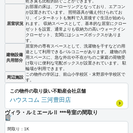
乾き臭も比較的防ぐことができます。
お部屋の床は、フローリングとなっており、エアコン
が設置されています。 照明器具が備え付けられてお
り、インターネットも無料で入居後すぐ生活が始めら
居室状況
れます。 収納スペースとして、基本的な居室にクロー
ゼットを設置、通常よりも収納力の高いウォークイン
クローゼット、玄関にはシューズボックスがありま
す。
居室外の専有スペースとして、洗濯物を干すなどの用
途として利用できるバルコニーがあります。 建物の共
建物設備
用スペースに、急な外出や不在がちのご家庭の荷物受
共用部分
け取りに便利な宅配ボックスが設置されています。 駐
輪場が利用できます。
この物件の学区は、前山小学校区・末野原中学校区で
周辺施設
す。
この物件の取り扱い不動産会社店舗
ハウスコム 三河豊田店
ヴィラ・ルミエールⅡ ***号室の間取り
間取り：1K