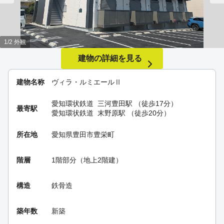
1/2 外観
建物の詳細を見る
建物名称
ヴィラ・ルミエールⅡ
愛知環状鉄道
三河豊田駅
（徒歩17分）
最寄駅
愛知環状鉄道
末野原駅
（徒歩20分）
所在地
愛知県豊田市豊栄町
階層
1階部分（地上2階建）
構造
鉄骨造
築年数
新築