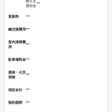
敷引き
***
償却金
更新料
***
鍵交換費用
***
室内清掃費
***
用
駐車場料金
***
損保・
火災
***
保険
保証会社
***
契約期間
***