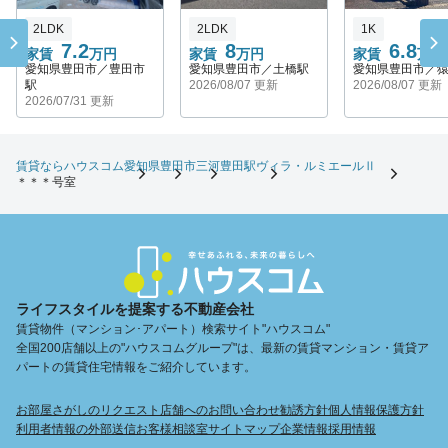
2LDK
2LDK
1K
7.2
8
6.8
家賃
万円
家賃
万円
家賃
万円
愛知県豊田市／豊田市
愛知県豊田市／土橋駅
愛知県豊田市／
駅
2026/08/07 更新
2026/08/07 更新
2026/07/31 更新
賃貸ならハウスコム
愛知県
豊田市
三河豊田駅
ヴィラ・ルミエールⅡ
＊＊＊号室
ライフスタイルを提案する不動産会社
賃貸物件（マンション･アパート）検索サイト"ハウスコム"
全国200店舗以上の"ハウスコムグループ"は、最新の賃貸マンション・賃貸ア
パートの賃貸住宅情報をご紹介しています。
お部屋さがしのリクエスト
店舗へのお問い合わせ
勧誘方針
個人情報保護方針
利用者情報の外部送信
お客様相談室
サイトマップ
企業情報
採用情報