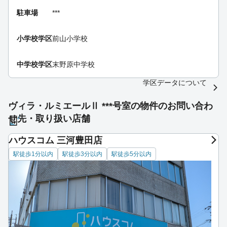
駐車場
***
小学校学区
前山小学校
中学校学区
末野原中学校
学区データについて
ヴィラ・ルミエールⅡ ***号室の物件のお問い合わ
せ先・取り扱い店舗
ハウスコム 三河豊田店
駅徒歩1分以内
駅徒歩3分以内
駅徒歩5分以内