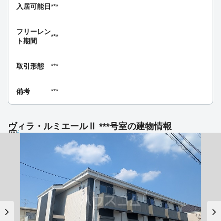
入居可能日
***
フリーレン
***
ト期間
取引形態
***
備考
***
ヴィラ・ルミエールⅡ ***号室の建物情報