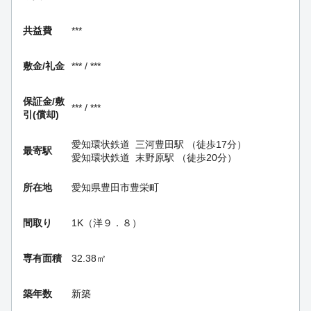
共益費
***
敷金/礼金
*** / ***
保証金/
敷
*** / ***
引(償却)
愛知環状鉄道
三河豊田駅
（徒歩17分）
最寄駅
愛知環状鉄道
末野原駅
（徒歩20分）
所在地
愛知県豊田市豊栄町
間取り
1K（洋９．８）
専有面積
32.38㎡
築年数
新築