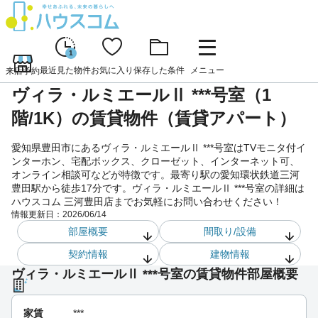
1
最近見た物件
お気に入り
保存した条件
メニュー
来店予約
ヴィラ・ルミエールⅡ ***号室（1
階/1K）の賃貸物件（賃貸アパート）
愛知県豊田市にあるヴィラ・ルミエールⅡ ***号室はTVモニタ付イ
ンターホン、宅配ボックス、クローゼット、インターネット可、
オンライン相談可などが特徴です。最寄り駅の愛知環状鉄道三河
豊田駅から徒歩17分です。ヴィラ・ルミエールⅡ ***号室の詳細は
ハウスコム 三河豊田店までお気軽にお問い合わせください！
情報更新日：
2026/06/14
部屋概要
間取り/設備
契約情報
建物情報
ヴィラ・ルミエールⅡ ***号室の賃貸物件部屋概要
家賃
***