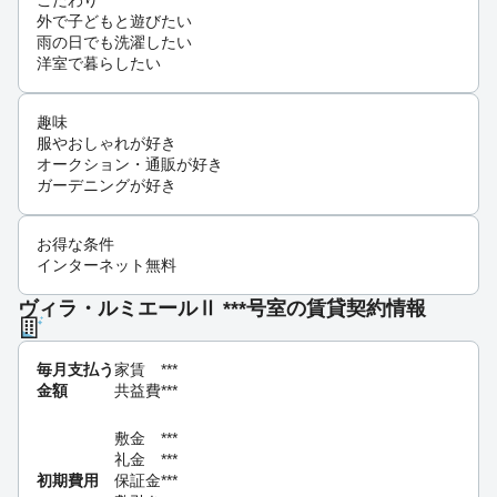
こだわり
外で子どもと遊びたい
雨の日でも洗濯したい
洋室で暮らしたい
趣味
服やおしゃれが好き
オークション・通販が好き
ガーデニングが好き
お得な条件
インターネット無料
ヴィラ・ルミエールⅡ ***号室の賃貸契約情報
毎月支払う
家賃
***
金額
共益費
***
敷金
***
礼金
***
初期費用
保証金
***