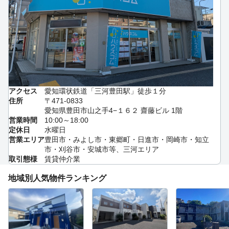
アクセス
愛知環状鉄道「三河豊田駅」徒歩１分
住所
〒471-0833
愛知県豊田市山之手4−１６２ 齋藤ビル 1階
営業時間
10:00～18:00
定休日
水曜日
営業エリア
豊田市・みよし市・東郷町・日進市・岡崎市・知立
市・刈谷市・安城市等、三河エリア
取引態様
賃貸仲介業
地域別人気物件ランキング