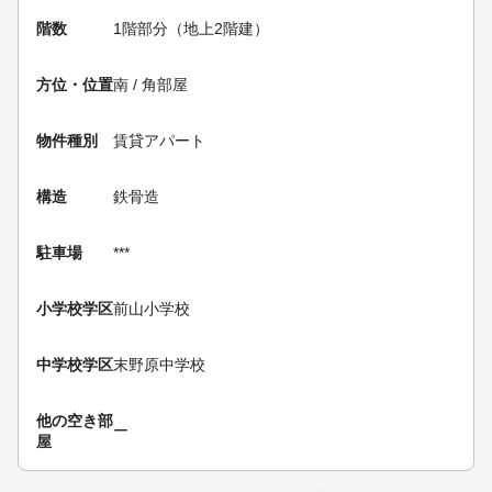
階数
1階部分（地上2階建）
方位・位置
南 / 角部屋
物件種別
賃貸アパート
構造
鉄骨造
駐車場
***
小学校学区
前山小学校
中学校学区
末野原中学校
他の空き部
ー
屋