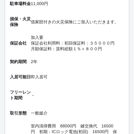
駐車場料金
11,000円
損保・
火災
借家賠付きの火災保険にご加入いただきます。
保険
加入要
保証会社
保証会社利用料：初回保証料：３５０００円
月額保証料：賃料総額１％＋８００円
契約期間
2年
入居可能日
即入居可
フリーレン
－
ト期間
取引形態
一般媒介
室内清掃費用 88000円 鍵交換代 16500
円 初期：ICロック電池(初回) 16500円 保