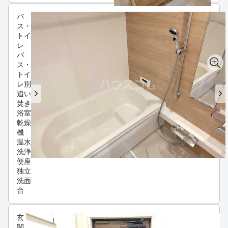
バ
ス・
トイ
レ
バ
ス・
トイ
レ別
追い
焚き
浴室
乾燥
機
温水
洗浄
便座
独立
洗面
台
玄
関