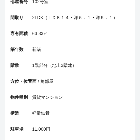
部屋番号
102号室
間取り
2LDK（ＬＤＫ１４・洋６．１・洋５．１）
専有面積
63.33㎡
築年数
新築
階数
1階部分（地上3階建）
方位・位置
西 / 角部屋
物件種別
賃貸マンション
構造
軽量鉄骨
駐車場
11,000円