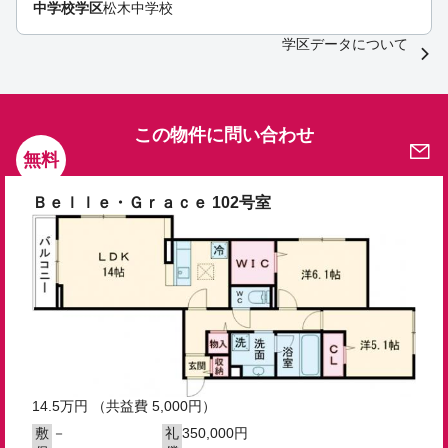
中学校学区
松木中学校
学区データについて
この物件に問い合わせ
無料
Ｂｅｌｌｅ・Ｇｒａｃｅ 102号室
14.5
万円
（共益費 5,000円）
－
350,000円
敷
礼