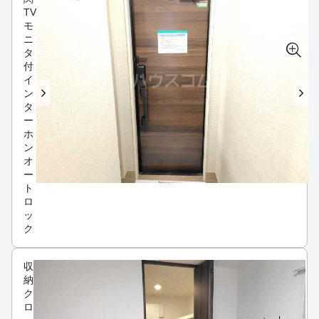
TV
モ
ニ
タ
付
イ
ン
タ
ー
ホ
ン
オ
ー
ト
ロ
ッ
ク
収
納
ク
ロ