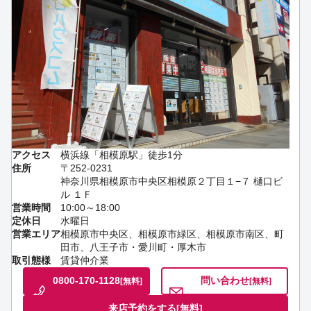
アクセス
横浜線「相模原駅」徒歩1分
住所
〒252-0231
神奈川県相模原市中央区相模原２丁目１−７ 樋口ビ
ル １Ｆ
営業時間
10:00～18:00
定休日
水曜日
営業エリア
相模原市中央区、相模原市緑区、相模原市南区、町
田市、八王子市・愛川町・厚木市
取引態様
賃貸仲介業
0800-170-1128
問い合わせ
[無料]
[無料]
来店予約をする
[無料]