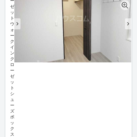
ー
ゼ
ッ
ト
ウ
ォ
ー
ク
イ
ン
ク
ロ
ー
ゼ
ッ
ト
シ
ュ
ー
ズ
ボ
ッ
ク
ス