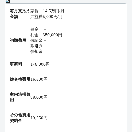
毎月支払う
家賃
14.5
万円
/月
金額
共益費
5,000
円
/月
敷金
－
礼金
350,000
円
初期費用
保証金
－
敷引き
－
償却金
更新料
145,000円
鍵交換費用
16,500円
室内清掃費
88,000円
用
その他費用
19,250円
契約金