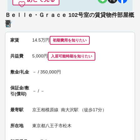
Ｂｅｌｌｅ・Ｇｒａｃｅ 102号室の賃貸物件部屋概
要
家賃
14.5
万円
初期費用を
知りたい
共益費
5,000円
入居可能時期
を知りたい
敷金/礼金
－ / 350,000円
保証金/
敷
－ / －
引(償却)
最寄駅
京王相模原線
南大沢駅
（徒歩17分）
所在地
東京都八王子市松木