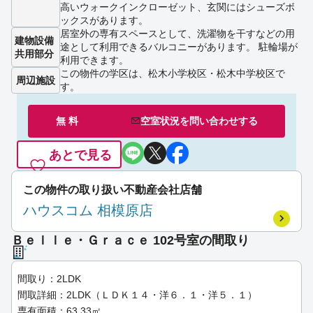
高いウォークインクローゼット、玄関にはシューズボ
ックスがあります。
居室外の専有スペースとして、洗濯物を干すなどの用
建物設備
途として利用できるバルコニーがあります。 駐輪場が
共用部分
利用できます。
この物件の学区は、松木小学校区・松木中学校区で
周辺施設
す。
無 料
空室状況を
問い合わせ
する
あとで見る
この物件の取り扱い不動産会社店舗
ハウスコム 相模原店
Ｂｅｌｌｅ・Ｇｒａｃｅ 102号室の間取り
間取り：2LDK
間取詳細：2LDK（ＬＤＫ１４・洋６．１・洋５．１）
専有面積：63.33㎡