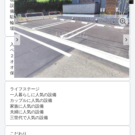
設
備
駐
輪
場
入居条件
ペット可・相談
２人入居可
オンライン相談可
オンライン内見可
保証人不要
ライフステージ
一人暮らしに人気の設備
カップルに人気の設備
家族に人気の設備
夫婦に人気の設備
三世代で人気の設備
こだわり