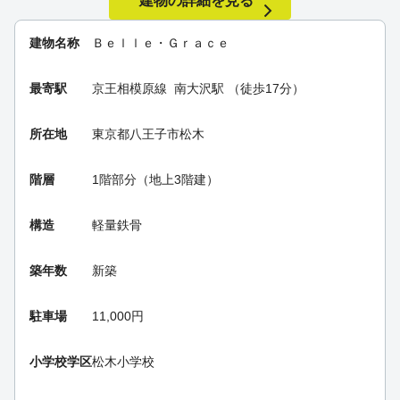
建物の詳細を見る
建物名称
Ｂｅｌｌｅ・Ｇｒａｃｅ
最寄駅
京王相模原線
南大沢駅
（徒歩17分）
所在地
東京都八王子市松木
階層
1階部分（地上3階建）
構造
軽量鉄骨
築年数
新築
駐車場
11,000円
小学校学区
松木小学校