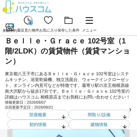
1
最近見た物件
お気に入り
保存した条件
メニュー
来店予約
Ｂｅｌｌｅ・Ｇｒａｃｅ 102号室（1
階/2LDK）の賃貸物件（賃貸マンショ
ン）
東京都八王子市にあるＢｅｌｌｅ・Ｇｒａｃｅ 102号室はシステ
ムキッチン、浴室乾燥機、独立洗面台、ウォークインクローゼッ
ト、オンライン内見可などが特徴です。最寄り駅の京王相模原線
南大沢駅から徒歩17分です。Ｂｅｌｌｅ・Ｇｒａｃｅ 102号室の
詳細はハウスコム 相模原店までお気軽にお問い合わせください！
情報更新日：
2026/08/07
次回更新予定日：
2026/08/21
部屋概要
間取り/設備
契約情報
建物情報