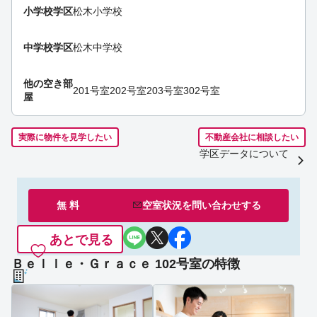
小学校学区
松木小学校
中学校学区
松木中学校
他の空き部
201号室
202号室
203号室
302号室
屋
実際に物件を見学したい
不動産会社に相談したい
学区データについて
無 料
空室状況を
問い合わせ
する
あとで見る
Ｂｅｌｌｅ・Ｇｒａｃｅ 102号室の特徴