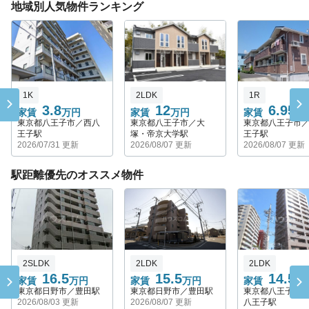
地域別人気物件ランキング
1K
2LDK
1R
3.8
12
6.95
家賃
万円
家賃
万円
家賃
万
東京都八王子市／西八
東京都八王子市／大
東京都八王子市
王子駅
塚・帝京大学駅
王子駅
2026/07/31 更新
2026/08/07 更新
2026/08/07 更新
駅距離優先のオススメ物件
2SLDK
2LDK
2LDK
16.5
15.5
14.5
家賃
万円
家賃
万円
家賃
万
東京都日野市／豊田駅
東京都日野市／豊田駅
東京都八王子市
2026/08/03 更新
2026/08/07 更新
八王子駅