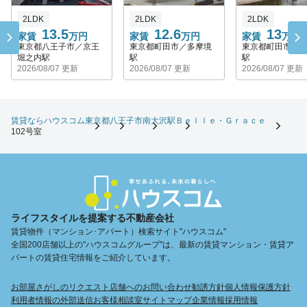
2LDK
2LDK
2LDK
13.5
12.6
13
家賃
万円
家賃
万円
家賃
万円
東京都八王子市／京王
東京都町田市／多摩境
東京都町田市／
堀之内駅
駅
駅
2026/08/07 更新
2026/08/07 更新
2026/08/07 更新
賃貸ならハウスコム
東京都
八王子市
南大沢駅
Ｂｅｌｌｅ・Ｇｒａｃｅ
102号室
ライフスタイルを提案する不動産会社
賃貸物件（マンション･アパート）検索サイト"ハウスコム"
全国200店舗以上の"ハウスコムグループ"は、最新の賃貸マンション・賃貸ア
パートの賃貸住宅情報をご紹介しています。
お部屋さがしのリクエスト
店舗へのお問い合わせ
勧誘方針
個人情報保護方針
利用者情報の外部送信
お客様相談室
サイトマップ
企業情報
採用情報