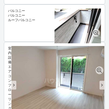
バルコニー
バルコニー
ルーフバルコニー
室
内
設
備
エ
ア
コ
ン
フ
ロ
ー
リ
ン
グ