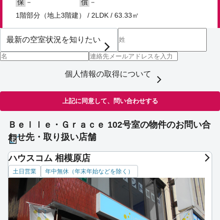
－
－
保
償
1階部分（地上3階建） / 2LDK / 63.33㎡
個人情報の取得について
上記に同意して、問い合わせする
Ｂｅｌｌｅ・Ｇｒａｃｅ 102号室の物件のお問い合
わせ先・取り扱い店舗
ハウスコム 相模原店
土日営業
年中無休（年末年始などを除く）