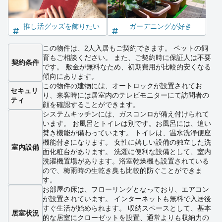
推し活グッズを飾りたい
ガーデニングが好き
この物件は、2人入居もご契約できます。 ペットの飼
育もご相談ください。 また、ご契約時に保証人は不要
契約条件
です。 敷金が無料なため、初期費用が比較的安くなる
傾向にあります。
この物件の建物には、オートロックが設置されてお
セキュリ
り、来客時には居室内のテレビモニターにて訪問者の
ティ
顔を確認することができます。
システムキッチンには、ガスコンロが備え付けられて
います。 お風呂とトイレは別です。お風呂には、追い
焚き機能が備わっています。 トイレは、温水洗浄便座
機能付きになります。 女性に嬉しい設備の独立した洗
室内設備
面化粧台があります。 洗濯に便利な設備として、室内
洗濯機置場があります。浴室乾燥機も設置されている
ので、梅雨時の生乾き臭も比較的防ぐことができま
す。
お部屋の床は、フローリングとなっており、エアコン
が設置されています。 インターネットも無料で入居後
すぐ生活が始められます。 収納スペースとして、基本
居室状況
的な居室にクローゼットを設置、通常よりも収納力の