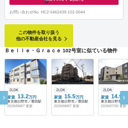
お問い合わせNo. HC2-5462439-102-0044
この物件を取り扱う
他の不動産会社を見る
Ｂｅｌｌｅ・Ｇｒａｃｅ 102号室に似ている物件
2LDK
2LDK
2LDK
13.2
15.5
14.9
家賃
万円
家賃
万円
家賃
万
東京都日野市／豊田駅
東京都日野市／豊田駅
東京都日野市／
2026/08/07 更新
2026/08/07 更新
2026/07/30 更新