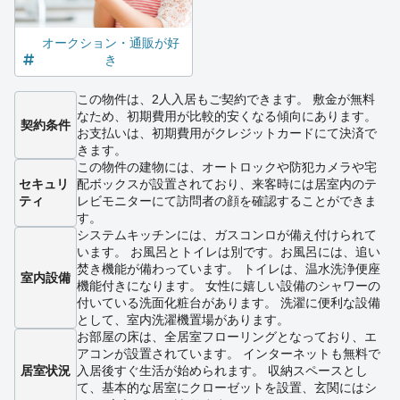
オークション・通販が好
き
この物件は、2人入居もご契約できます。 敷金が無料
なため、初期費用が比較的安くなる傾向にあります。
契約条件
お支払いは、初期費用がクレジットカードにて決済で
きます。
この物件の建物には、オートロックや防犯カメラや宅
セキュリ
配ボックスが設置されており、来客時には居室内のテ
ティ
レビモニターにて訪問者の顔を確認することができま
す。
システムキッチンには、ガスコンロが備え付けられて
います。 お風呂とトイレは別です。お風呂には、追い
焚き機能が備わっています。 トイレは、温水洗浄便座
室内設備
機能付きになります。 女性に嬉しい設備のシャワーの
付いている洗面化粧台があります。 洗濯に便利な設備
として、室内洗濯機置場があります。
お部屋の床は、全居室フローリングとなっており、エ
アコンが設置されています。 インターネットも無料で
居室状況
入居後すぐ生活が始められます。 収納スペースとし
て、基本的な居室にクローゼットを設置、玄関にはシ