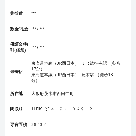
共益費
***
敷金/礼金
*** / ***
保証金/
敷
*** / ***
引(償却)
東海道本線（JR西日本）
ＪＲ総持寺駅
（徒歩
17分）
最寄駅
東海道本線（JR西日本）
茨木駅
（徒歩18
分）
所在地
大阪府茨木市西田中町
間取り
1LDK（洋４．９・ＬＤＫ９．２）
専有面積
36.43㎡