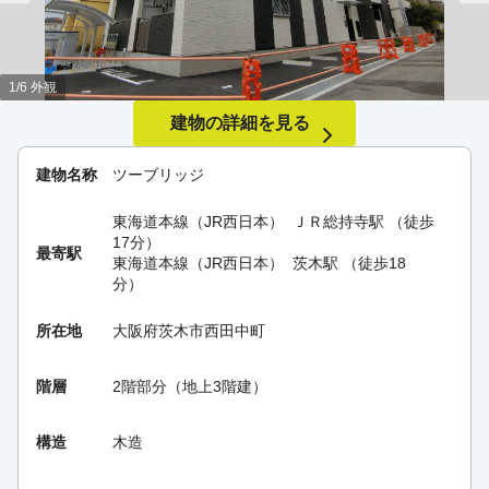
1/6 外観
建物の詳細を見る
建物名称
ツーブリッジ
東海道本線（JR西日本）
ＪＲ総持寺駅
（徒歩
17分）
最寄駅
東海道本線（JR西日本）
茨木駅
（徒歩18
分）
所在地
大阪府茨木市西田中町
階層
2階部分（地上3階建）
構造
木造