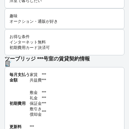
洋室で暮らしたい
趣味
オークション・通販が好き
お得な条件
インターネット無料
初期費用カード決済可
ツーブリッジ ***号室の賃貸契約情報
毎月支払う
家賃
***
金額
共益費
***
敷金
***
礼金
***
初期費用
保証金
***
敷引き
***
償却金
更新料
***