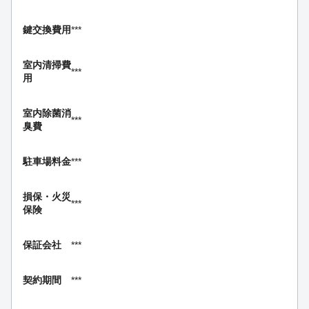
鍵交換費用
***
室内清掃費
***
用
室内除菌消
***
臭費
駐車場料金
***
損保・
火災
***
保険
保証会社
***
契約期間
***