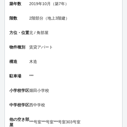
築年数
2019年10月（築7年）
階数
2階部分（地上3階建）
方位・位置
北 / 角部屋
物件種別
賃貸アパート
構造
木造
駐車場
***
小学校学区
畑田小学校
中学校学区
西中学校
他の空き部
***号室
***号室
***号室
303号室
屋