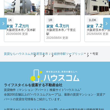
1K
1R
1LDK
7.2
4.3
7.2
家賃
万円
家賃
万円
家賃
万円
大阪府茨木市／茨木駅
大阪府茨木市／千里丘
大阪府茨木市／
2026/08/06 更新
駅
2026/08/06 更新
2026/08/04 更新
賃貸ならハウスコム
大阪府
茨木市
ＪＲ総持寺駅
ツーブリッジ
＊＊＊号室
ライフスタイルを提案する不動産会社
賃貸物件（マンション･アパート）検索サイト"ハウスコム"
全国200店舗以上の"ハウスコムグループ"は、最新の賃貸マンション・賃貸ア
パートの賃貸住宅情報をご紹介しています。
お部屋さがしのリクエスト
店舗へのお問い合わせ
勧誘方針
個人情報保護方針