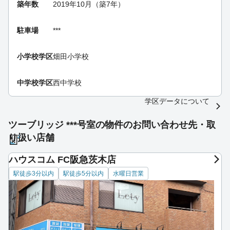
築年数
2019年10月（築7年）
駐車場
***
小学校学区
畑田小学校
中学校学区
西中学校
学区データについて
ツーブリッジ ***号室の物件のお問い合わせ先・取
り扱い店舗
ハウスコム FC阪急茨木店
駅徒歩3分以内
駅徒歩5分以内
水曜日営業