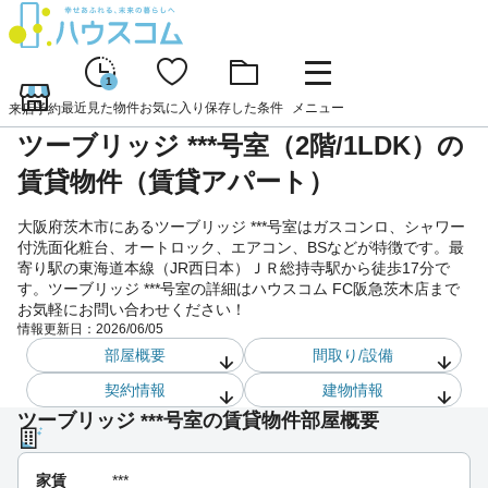
1
最近見た物件
お気に入り
保存した条件
メニュー
来店予約
ツーブリッジ ***号室（2階/1LDK）の
賃貸物件（賃貸アパート）
大阪府茨木市にあるツーブリッジ ***号室はガスコンロ、シャワー
付洗面化粧台、オートロック、エアコン、BSなどが特徴です。最
寄り駅の東海道本線（JR西日本）ＪＲ総持寺駅から徒歩17分で
す。ツーブリッジ ***号室の詳細はハウスコム FC阪急茨木店まで
お気軽にお問い合わせください！
情報更新日：
2026/06/05
部屋概要
間取り/設備
契約情報
建物情報
ツーブリッジ ***号室の賃貸物件部屋概要
家賃
***