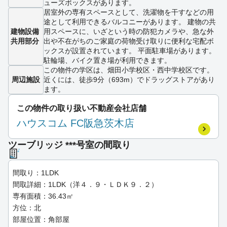
ューズボックスがあります。
居室外の専有スペースとして、洗濯物を干すなどの用
途として利用できるバルコニーがあります。 建物の共
建物設備
用スペースに、いざという時の防犯カメラや、急な外
共用部分
出や不在がちのご家庭の荷物受け取りに便利な宅配ボ
ックスが設置されています。 平面駐車場があります。
駐輪場、バイク置き場が利用できます。
この物件の学区は、畑田小学校区・西中学校区です。
周辺施設
近くには、徒歩9分（693m）でドラッグストアがあり
ます。
この物件の取り扱い不動産会社店舗
ハウスコム FC阪急茨木店
ツーブリッジ ***号室の間取り
間取り：1LDK
間取詳細：1LDK（洋４．９・ＬＤＫ９．２）
専有面積：36.43㎡
方位：北
部屋位置：角部屋