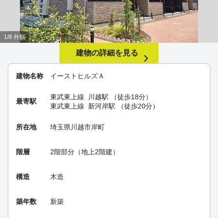
1/8 外観
建物の詳細を見る
建物名称
イーストヒルズＡ
東武東上線
川越駅
（徒歩18分）
最寄駅
東武東上線
新河岸駅
（徒歩20分）
所在地
埼玉県川越市岸町
階層
2階部分（地上2階建）
構造
木造
築年数
新築