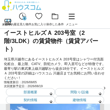
1
最近見た物件
お気に入り
保存した条件
メニュー
来店予約
イーストヒルズＡ 203号室（2
階/3LDK）の賃貸物件（賃貸アパー
ト）
埼玉県川越市にあるイーストヒルズＡ 203号室はシャワー付洗面
化粧台、最上階、CATV、防犯カメラ、即入居可などが特徴です。
最寄り駅の東武東上線川越駅から徒歩18分です。イーストヒルズ
Ａ 203号室の詳細はハウスコム 川越店までお気軽にお問い合わせ
ください！
情報更新日：
2026/08/05
次回更新予定日：
2026/08/19
部屋概要
間取り/設備
契約情報
建物情報