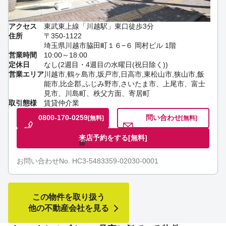
アクセス
東武東上線「川越駅」東口徒歩3分
住所
〒350-1122
埼玉県川越市脇田町１６−６ 岡村ビル 1階
営業時間
10:00～18:00
定休日
なし(2週目・4週目の水曜日(祝日除く))
営業エリア
川越市,鶴ヶ島市,坂戸市,日高市,東松山市,狭山市,飯
能市,比企郡,ふじみ野市,さいたま市、上尾市、富士
見市、川島町、秩父方面、寄居町
取引態様
賃貸仲介業
0800-170-0259
問い合わせ
[無料]
[無料]
来店予約をする
[無料]
お問い合わせNo. HC3-5483359-02030-0001
この物件を取り扱う
他の不動産会社を見る