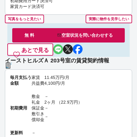
初期費用カード決済可
家賃カード決済可
写真をもっと見たい
実際に物件を見学したい
無 料
空室状況を
問い合わせ
する
あとで見る
イーストヒルズＡ 203号室の賃貸契約情報
毎月支払う
家賃
11.45
万円
/月
金額
共益費
4,100
円
/月
敷金
－
礼金
2ヶ月
（
22.9
万円
）
初期費用
保証金
－
敷引き
－
償却金
更新料
－