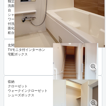
独立
洗面
台
シャ
ワー
付洗
面化
粧台
玄関
TVモニタ付インターホン
宅配ボックス
収納
クローゼット
ウォークインクローゼット
シューズボックス