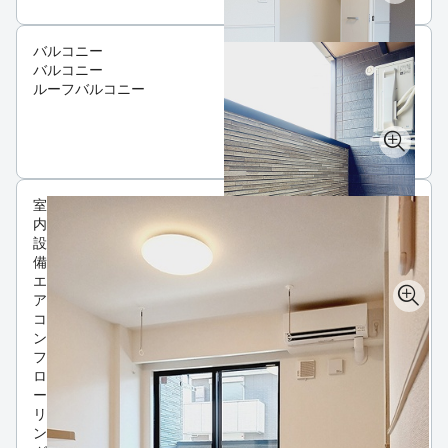
バルコニー
バルコニー
ルーフバルコニー
室
内
設
備
エ
ア
コ
ン
フ
ロ
ー
リ
ン