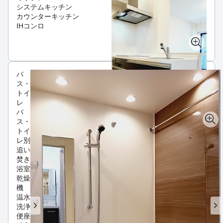
システムキッチン
カウンターキッチン
IHコンロ
バ
ス・
トイ
レ
バ
ス・
トイ
レ別
追い
焚き
浴室
乾燥
機
温水
洗浄
便座