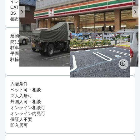
インフラ
CATV
BS
都市ガス
建物設備
防犯カメラ
駐車場
平面駐車場
駐輪場
入居条件
ペット可・相談
２人入居可
外国人可・相談
オンライン相談可
オンライン内見可
保証人不要
即入居可