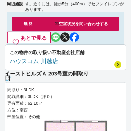
周辺施設
す。近くには、徒歩5分（400m）でセブンイレブンが
あります。
無 料
空室状況を
問い合わせ
する
あとで見る
この物件の取り扱い不動産会社店舗
ハウスコム 川越店
イーストヒルズＡ 203号室の間取り
間取り：3LDK
間取詳細：3LDK（洋０）
専有面積：62.10㎡
方位：南西
部屋位置：その他