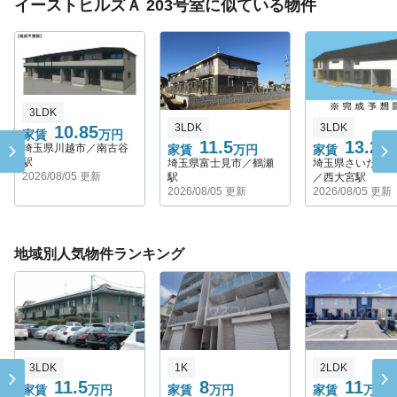
イーストヒルズＡ 203号室に似ている物件
3LDK
3LDK
3LDK
10.85
家賃
万円
11.5
13.2
埼玉県川越市／南古谷
家賃
万円
家賃
万
駅
埼玉県富士見市／鶴瀬
埼玉県さいたま
2026/08/05 更新
駅
／西大宮駅
2026/08/05 更新
2026/08/05 更新
地域別人気物件ランキング
3LDK
1K
2LDK
11.5
8
11
家賃
万円
家賃
万円
家賃
万円