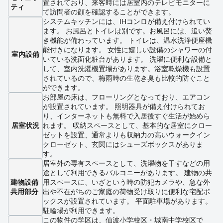
置されており、来客時には居室内のテレビモニターに
ティ
て訪問者の顔を確認することができます。
システムキッチンには、IHコンロが備え付けられてい
ます。 お風呂とトイレは別です。お風呂には、追い焚
き機能が備わっています。 トイレは、温水洗浄便座機
能付きになります。 女性に嬉しい設備のシャワーの付
室内設備
いている洗面化粧台があります。 洗濯に便利な設備と
して、室内洗濯機置場があります。浴室乾燥機も設置
されているので、梅雨時の生乾き臭も比較的防ぐこと
ができます。
お部屋の床は、フローリングとなっており、エアコン
が設置されています。 照明器具が備え付けられてお
り、インターネットも無料で入居後すぐ生活が始めら
居室状況
れます。 収納スペースとして、基本的な居室にクロー
ゼットを設置、通常よりも収納力の高いウォークイン
クローゼット、玄関にはシューズボックスがありま
す。
居室外の専有スペースとして、洗濯物を干すなどの用
途として利用できるバルコニーがあります。 建物の共
建物設備
用スペースに、いざという時の防犯カメラや、急な外
共用部分
出や不在がちのご家庭の荷物受け取りに便利な宅配ボ
ックスが設置されています。 平面駐車場があります。
駐輪場が利用できます。
この物件の学区は、仙波小学校区・城南中学校区で