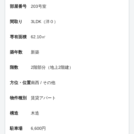
部屋番号
203号室
間取り
3LDK（洋０）
専有面積
62.10㎡
築年数
新築
階数
2階部分（地上2階建）
方位・位置
南西 / その他
物件種別
賃貸アパート
構造
木造
駐車場
6,600円