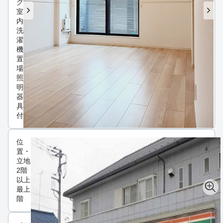
グ
室
内
洗
濯
機
置
場
照
明
器
具
付
位
置・
立地
2階
以上
最上
階