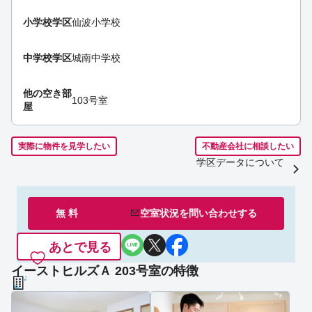
小学校学区
仙波小学校
中学校学区
城南中学校
他の空き部
103号室
屋
実際に物件を見学したい
不動産会社に相談したい
学区データについて
無 料
空室状況を
問い合わせ
する
あとで見る
イーストヒルズＡ 203号室の特徴