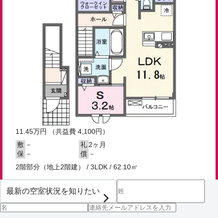
11.45
万円
（共益費 4,100円）
－
2ヶ月
敷
礼
－
－
保
償
2階部分（地上2階建） / 3LDK / 62.10㎡