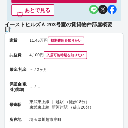
あとで見る
イーストヒルズＡ 203号室の賃貸物件部屋概要
家賃
11.45
万円
初期費用を
知りたい
共益費
4,100円
入居可能時期
を知りたい
敷金/礼金
－ / 2ヶ月
保証金/
敷
－ / －
引(償却)
東武東上線
川越駅
（徒歩18分）
最寄駅
東武東上線
新河岸駅
（徒歩20分）
所在地
埼玉県川越市岸町