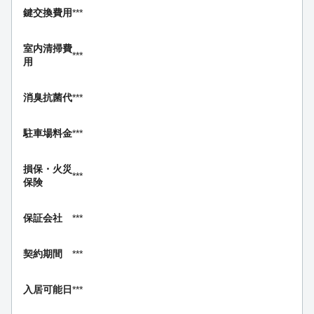
鍵交換費用
***
室内清掃費
***
用
消臭抗菌代
***
駐車場料金
***
損保・
火災
***
保険
保証会社
***
契約期間
***
入居可能日
***