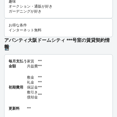
趣味
オークション・通販が好き
ガーデニングが好き
お得な条件
インターネット無料
アバンティ大阪ドームシティ ***号室の賃貸契約情
報
毎月支払う
家賃
***
金額
共益費
***
敷金
***
礼金
***
初期費用
保証金
***
敷引き
***
償却金
更新料
***