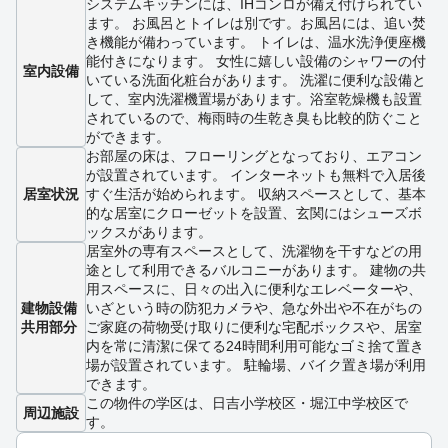
システムキッチンには、IHコンロが備え付けられてい
ます。 お風呂とトイレは別です。お風呂には、追い焚
き機能が備わっています。 トイレは、温水洗浄便座機
能付きになります。 女性に嬉しい設備のシャワーの付
室内設備
いている洗面化粧台があります。 洗濯に便利な設備と
して、室内洗濯機置場があります。浴室乾燥機も設置
されているので、梅雨時の生乾き臭も比較的防ぐこと
ができます。
お部屋の床は、フローリングとなっており、エアコン
が設置されています。 インターネットも無料で入居後
居室状況
すぐ生活が始められます。 収納スペースとして、基本
的な居室にクローゼットを設置、玄関にはシューズボ
ックスがあります。
居室外の専有スペースとして、洗濯物を干すなどの用
途として利用できるバルコニーがあります。 建物の共
用スペースに、日々の出入に便利なエレベーターや、
建物設備
いざという時の防犯カメラや、急な外出や不在がちの
共用部分
ご家庭の荷物受け取りに便利な宅配ボックスや、居室
内を常に清潔に保てる24時間利用可能なゴミ捨て置き
場が設置されています。 駐輪場、バイク置き場が利用
できます。
この物件の学区は、日吉小学校区・堀江中学校区で
周辺施設
す。