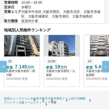
営業時間
10:00～18:00
定休日
水曜日
営業エリア
大阪市中央区,大阪市西区、大阪市北区、大阪市浪速
区、大阪市城東区、大阪市港区、大阪市福島区
取引態様
賃貸仲介業
地域別人気物件ランキング
1K
2LDK
1K
7.145
19
5.6
家賃
万円
家賃
万円
家賃
万円
大阪府大阪市西区／桜
大阪府大阪市西区／九
大阪府大阪市西
川駅
条駅
波座駅
2026/08/06 更新
2026/08/04 更新
2026/08/03 更新
賃貸ならハウスコム
大阪府
大阪市
大阪市西区
ドーム前千代崎駅
アバンティ大阪ドームシティ
＊＊＊号室