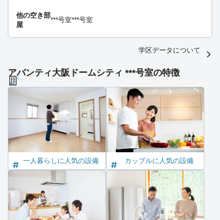
他の空き部
***号室
***号室
屋
学区データについて
アバンティ大阪ドームシティ ***号室の特徴
一人暮らしに人気の設備
カップルに人気の設備