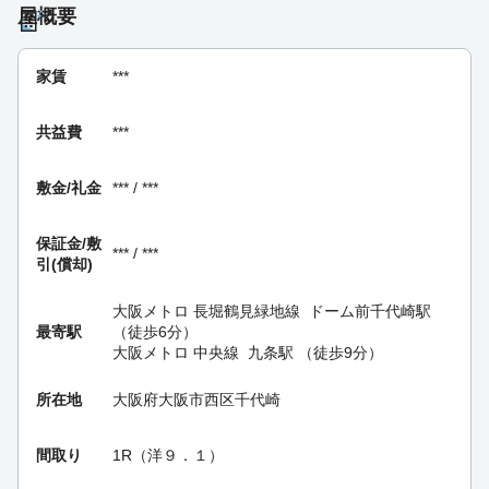
屋概要
家賃
***
共益費
***
敷金/礼金
*** / ***
保証金/
敷
*** / ***
引(償却)
大阪メトロ 長堀鶴見緑地線
ドーム前千代崎駅
最寄駅
（徒歩6分）
大阪メトロ 中央線
九条駅
（徒歩9分）
所在地
大阪府大阪市西区千代崎
間取り
1R（洋９．１）