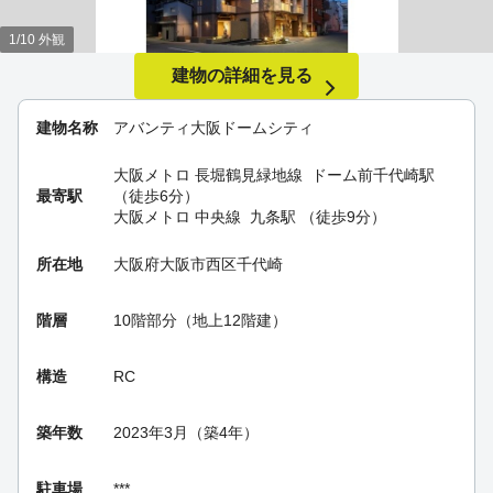
1/10 外観
建物の詳細を見る
建物名称
アバンティ大阪ドームシティ
大阪メトロ 長堀鶴見緑地線
ドーム前千代崎駅
最寄駅
（徒歩6分）
大阪メトロ 中央線
九条駅
（徒歩9分）
所在地
大阪府大阪市西区千代崎
階層
10階部分（地上12階建）
構造
RC
築年数
2023年3月（築4年）
駐車場
***