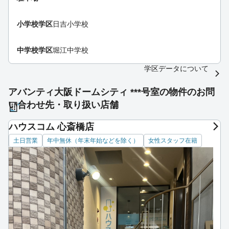
小学校学区
日吉小学校
中学校学区
堀江中学校
学区データについて
アバンティ大阪ドームシティ ***号室の物件のお問
い合わせ先・取り扱い店舗
ハウスコム 心斎橋店
土日営業
年中無休（年末年始などを除く）
女性スタッフ在籍