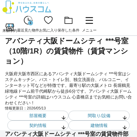
1
最近見た物件
お気に入り
保存した条件
メニュー
来店予約
アバンティ大阪ドームシティ ***号室
（10階/1R）の賃貸物件（賃貸マンシ
ョン）
大阪府大阪市西区にあるアバンティ大阪ドームシティ ***号室はシ
ステムキッチン、バス・トイレ別、独立洗面台、バルコニー、イ
ンターネット可などが特徴です。最寄り駅の大阪メトロ 長堀鶴見
緑地線ドーム前千代崎駅から徒歩6分です。アバンティ大阪ドーム
シティ ***号室の詳細はハウスコム 心斎橋店までお気軽にお問い合
わせください！
情報更新日：
2026/05/13
部屋概要
間取り/設備
契約情報
建物情報
アバンティ大阪ドームシティ ***号室の賃貸物件部