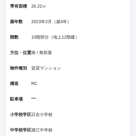
専有面積
26.22㎡
築年数
2023年3月（築4年）
階数
10階部分（地上12階建）
方位・位置
南 / 角部屋
物件種別
賃貸マンション
構造
RC
駐車場
***
小学校学区
日吉小学校
中学校学区
堀江中学校