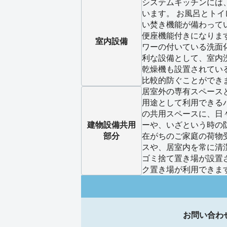
システムキッチンには
います。 お風呂とト
い焚き機能が備わって
便座機能付きになりま
室内設備
ワーの付いている洗面
利な設備として、室内
乾燥機も設置されてい
比較的防ぐことができ
居室外の専有スペース
用途として利用できる
の共用スペースに、日
建物設備
共用
ーや、いざという時の
部分
在がちのご家庭の荷物
スや、居室内を常に清
ゴミ捨て置き場が設置
ク置き場が利用できま
お問い合わ