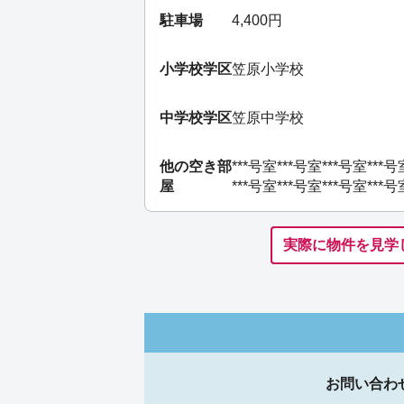
駐車場
4,400円
小学校学区
笠原小学校
中学校学区
笠原中学校
他の空き部
***号室
***号室
***号室
***号
屋
***号室
***号室
***号室
***号
実際に物件を見学
お問い合わ