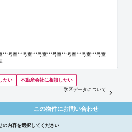
室
***号室
***号室
***号室
***号室
***号室
***号室
***号室
室
したい
不動産会社に相談したい
学区データについて
この物件にお問い合わせ
せの内容を選択してください