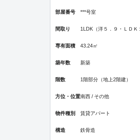
部屋番号
***号室
間取り
1LDK（洋５．９・ＬＤ
専有面積
43.24㎡
築年数
新築
階数
1階部分（地上2階建）
方位・位置
南西 / その他
物件種別
賃貸アパート
構造
鉄骨造