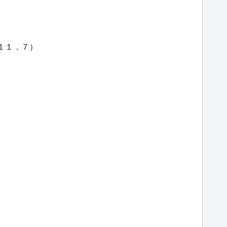
Ｋ１１．７）