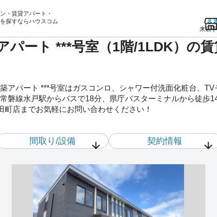
ン・賃貸アパート・
を
探すならハウスコム
来店予
パート ***号室（1階/1LDK）
築アパート ***号室はガスコンロ、シャワー付洗面化粧台、T
常磐線水戸駅からバスで18分、県庁バスターミナルから徒歩1
元吉田町店までお気軽にお問い合わせください！
間取り/設備
契約情報