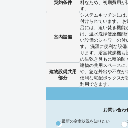
契約条件
料なため、初期費用が
す。
システムキッチンには
付けられています。 
呂には、追い焚き機能
は、温水洗浄便座機能
室内設備
い設備のシャワーの付
す。 洗濯に便利な設
ります。浴室乾燥機も
の生乾き臭も比較的防
建物の共用スペースに
建物設備
共用
や、急な外出や不在が
部分
便利な宅配ボックスが
利用できます。
お問い合わ
最新の空室状況を知りたい