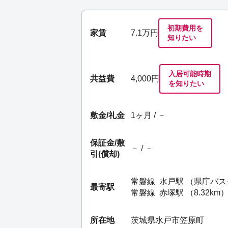
初期費用を
家賃
7.1
万円
知りたい
入居可能時期
共益費
4,000円
を知りたい
敷金/礼金
1ヶ月 / －
保証金/
敷
－ / －
引(償却)
常磐線
水戸駅
（県庁バス
最寄駅
常磐線
赤塚駅
（8.32km
所在地
茨城県水戸市笠原町