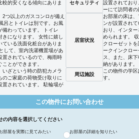
比較的安くなる傾向にありま
セキュリティ
設置されており
ーにて訪問者の
、2つ以上のガスコンロが備え
お部屋の床は、
お風呂とトイレは別です。お風
ンが設置されて
が備わっています。 トイレ
おり、インター
付きになります。 女性に嬉し
められます。 
居室状況
いている洗面化粧台がありま
クローゼットを
備として、室内洗濯機置場があ
ークインクロー
設置されているので、梅雨時
ス、また、床下
ぐことができます。
納があります。
、いざという時の防犯カメラ
この物件の学区
周辺施設
ちのご家庭の荷物受け取りに
す。
設置されています。 駐輪場が
この物件にお問い合わせ
せの内容を選択してください
お部屋を実際に見てみたい
お部屋の詳細を知りたい