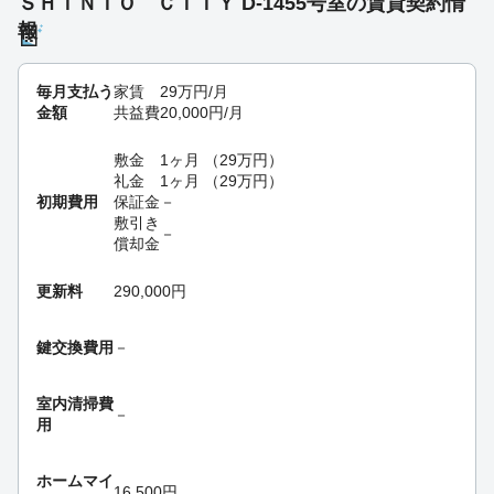
ＳＨＩＮＴＯ ＣＩＴＹ D-1455号室の賃貸契約情
報
毎月支払う
家賃
29
万円
/月
金額
共益費
20,000
円
/月
敷金
1ヶ月
（
29
万円
）
礼金
1ヶ月
（
29
万円
）
初期費用
保証金
－
敷引き
－
償却金
更新料
290,000円
鍵交換費用
－
室内清掃費
－
用
ホームマイ
16,500円