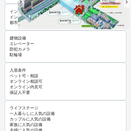
インフラ
インターネット可
都市ガス
建物設備
エレベーター
防犯カメラ
駐輪場
入居条件
ペット可・相談
オンライン相談可
オンライン内見可
保証人不要
ライフステージ
一人暮らしに人気の設備
カップルに人気の設備
家族に人気の設備
夫婦に人気の設備