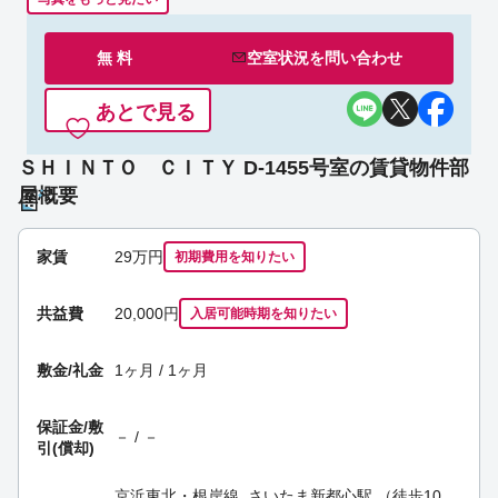
無 料
空室状況を
問い合わせ
あとで見る
ＳＨＩＮＴＯ ＣＩＴＹ D-1455号室の賃貸物件部
屋概要
家賃
29
万円
初期費用を
知りたい
共益費
20,000円
入居可能時期
を知りたい
敷金/礼金
1ヶ月 / 1ヶ月
保証金/
敷
－ / －
引(償却)
京浜東北・根岸線
さいたま新都心駅
（徒歩10