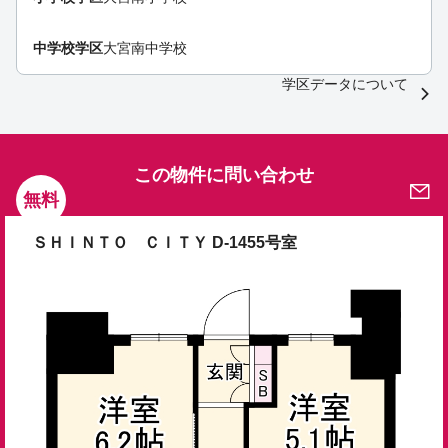
中学校学区
大宮南中学校
学区データについて
この物件に問い合わせ
無料
ＳＨＩＮＴＯ ＣＩＴＹ D-1455号室