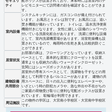
セキュリ
配ボックスが設置されており、来客時には居室内のテ
ティ
レビモニターにて訪問者の顔を確認することができま
す。
システムキッチンには、ガスコンロが備え付けられて
います。 お風呂とトイレは別です。お風呂には、追い
焚き機能が備わっています。 トイレは、温水洗浄便座
機能付きになります。 女性に嬉しい設備のシャワーの
室内設備
付いている洗面化粧台があります。 洗濯に便利な設備
として、室内洗濯機置場があります。浴室乾燥機も設
置されているので、梅雨時の生乾き臭も比較的防ぐこ
とができます。
お部屋の床は、フローリングとなっています。収納ス
ペースとして、基本的な居室にクローゼットを設置、
居室状況
通常よりも収納力の高いウォークインクローゼット、
玄関にはシューズボックスがあります。
居室外の専有スペースとして、洗濯物を干すなどの用
途として利用できるバルコニーがあります。 建物の共
建物設備
用スペースに、日々の出入に便利なエレベーターや、
共用部分
いざという時の防犯カメラや、急な外出や不在がちの
ご家庭の荷物受け取りに便利な宅配ボックスが設置さ
れています。 駐輪場が利用できます。
この物件の学区は、大宮南小学校区・大宮南中学校区
周辺施設
です。