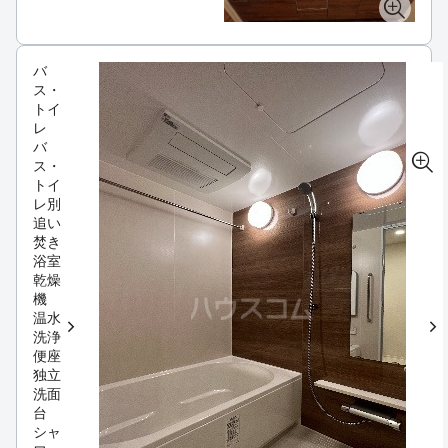
バ
ス・
トイ
レ
バ
ス・
トイ
レ別
追い
焚き
浴室
乾燥
機
温水
洗浄
便座
独立
洗面
台
シャ