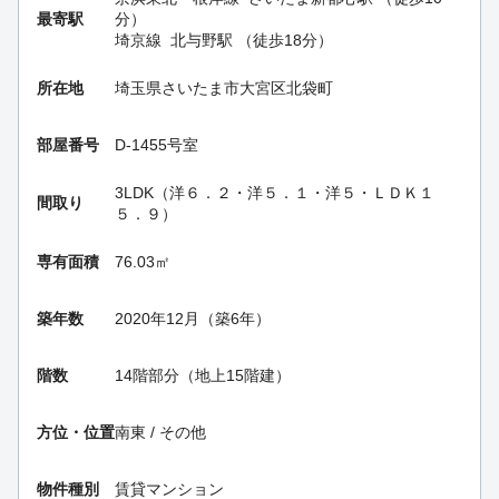
最寄駅
分）
埼京線
北与野駅
（徒歩18分）
所在地
埼玉県さいたま市大宮区北袋町
部屋番号
D-1455号室
3LDK（洋６．２・洋５．１・洋５・ＬＤＫ１
間取り
５．９）
専有面積
76.03㎡
築年数
2020年12月（築6年）
階数
14階部分（地上15階建）
方位・位置
南東 / その他
物件種別
賃貸マンション