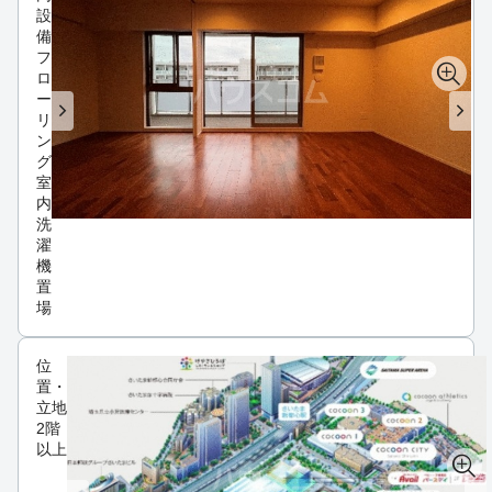
設
備
フ
ロ
ー
リ
ン
グ
室
内
洗
濯
機
置
場
位
置・
立地
2階
以上