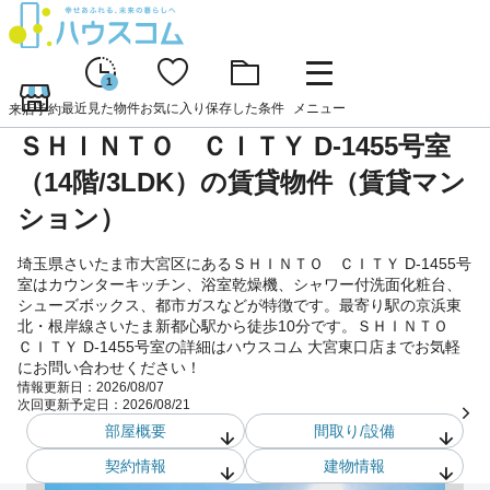
1
最近見た物件
お気に入り
保存した条件
メニュー
来店予約
ＳＨＩＮＴＯ ＣＩＴＹ D-1455号室
（14階/3LDK）の賃貸物件（賃貸マン
ション）
埼玉県さいたま市大宮区にあるＳＨＩＮＴＯ ＣＩＴＹ D-1455号
室はカウンターキッチン、浴室乾燥機、シャワー付洗面化粧台、
シューズボックス、都市ガスなどが特徴です。最寄り駅の京浜東
北・根岸線さいたま新都心駅から徒歩10分です。ＳＨＩＮＴＯ
ＣＩＴＹ D-1455号室の詳細はハウスコム 大宮東口店までお気軽
にお問い合わせください！
情報更新日：
2026/08/07
次回更新予定日：
2026/08/21
部屋概要
間取り/設備
契約情報
建物情報