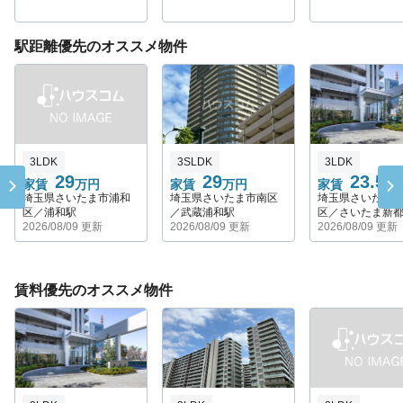
駅距離優先のオススメ物件
3LDK
3SLDK
3LDK
29
29
23.5
家賃
万円
家賃
万円
家賃
万
埼玉県さいたま市浦和
埼玉県さいたま市南区
埼玉県さいたま
区／浦和駅
／武蔵浦和駅
区／さいたま新
2026/08/09 更新
2026/08/09 更新
2026/08/09 更新
賃料優先のオススメ物件