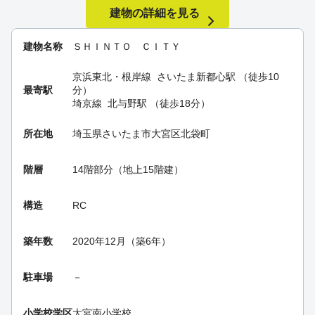
建物の詳細を見る
建物名称
ＳＨＩＮＴＯ ＣＩＴＹ
京浜東北・根岸線
さいたま新都心駅
（徒歩10
最寄駅
分）
埼京線
北与野駅
（徒歩18分）
所在地
埼玉県さいたま市大宮区北袋町
階層
14階部分（地上15階建）
構造
RC
築年数
2020年12月（築6年）
駐車場
－
小学校学区
大宮南小学校