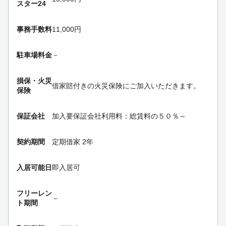
スター24
事務手数料
11,000円
駐車場料金
－
損保・
火災
借家賠付きの火災保険にご加入いただきます。
保険
保証会社
加入要
保証会社利用料：総賃料の５０％～
契約期間
定期借家 2年
入居可能日
即入居可
フリーレン
－
ト期間