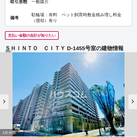
取引形態
一般媒介
駐輪場：有料 ペット飼育時敷金積み増し料金
備考
（償却）有り
支払い金額の合計が知りたい
ＳＨＩＮＴＯ ＣＩＴＹ D-1455号室の建物情報
1/9 外観