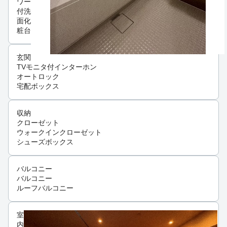
ワー
付洗
面化
粧台
玄関
TVモニタ付インターホン
オートロック
宅配ボックス
収納
クローゼット
ウォークインクローゼット
シューズボックス
バルコニー
バルコニー
ルーフバルコニー
室
内