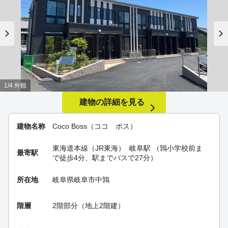
1/4 外観
建物の詳細を見る
建物名称
Coco Boss（ココ ボス）
東海道本線（JR東海）
岐阜駅
（鶉小学校前ま
最寄駅
で徒歩4分、駅までバスで27分）
所在地
岐阜県岐阜市中鶉
階層
2階部分（地上2階建）