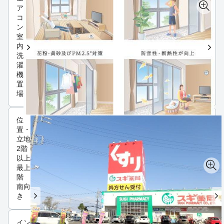
ア
コ
ン
室
内
洗
濯
機
置
場
位
置・
立地
2階
以上
最上
階
南向
き
インフラ