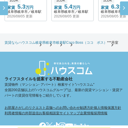
1LDK
1LDK
1LDK
5.3
5.4
6.3
家賃
万円
家賃
万円
家賃
万円
岐阜県岐阜市／岐阜駅
岐阜県岐阜市／岐阜駅
岐阜県岐阜市／
2026/08/05 更新
2026/08/05 更新
2026/08/05 更新
賃貸ならハウスコム
岐阜県
岐阜市
岐阜駅
Coco Boss（ココ ボス）
***号室
ライフスタイルを提案する不動産会社
賃貸物件（マンション･アパート）検索サイト"ハウスコム"
全国200店舗以上の"ハウスコムグループ"は、最新の賃貸マンション・賃貸ア
パートの賃貸住宅情報をご紹介しています。
お部屋さがしのリクエスト
店舗へのお問い合わせ
勧誘方針
個人情報保護方針
利用者情報の外部送信
お客様相談室
サイトマップ
企業情報
採用情報