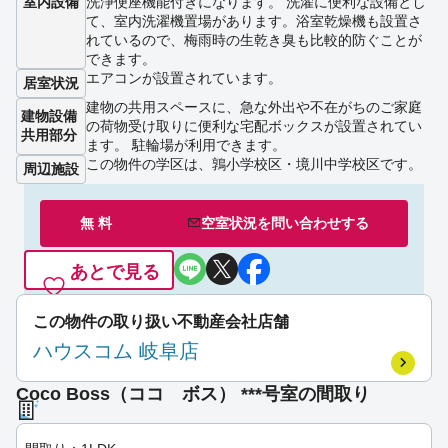
室内設備
洗浄便座機能付きになります。 洗濯に便利な設備とし
て、室内洗濯機置場があります。浴室乾燥機も設置さ
れているので、梅雨時の生乾き臭も比較的防ぐことが
できます。
エアコンが設置されています。
居室状況
建物の共用スペースに、急な外出や不在がちのご家庭
建物設備
の荷物受け取りに便利な宅配ボックスが設置されてい
共用部分
ます。 駐輪場が利用できます。
この物件の学区は、鶉小学校区・境川中学校区です。
周辺施設
無 料
空室状況を
問い合わせ
する
あとで見る
この物件の取り扱い不動産会社店舗
ハウスコム 岐阜店
Coco Boss（ココ ボス） ***号室の間取り