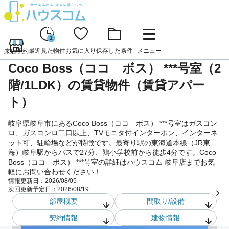
1
最近見た物件
お気に入り
保存した条件
メニュー
来店予約
Coco Boss（ココ ボス） ***号室（2
階/1LDK）の賃貸物件（賃貸アパー
ト）
岐阜県岐阜市にあるCoco Boss（ココ ボス） ***号室はガスコン
ロ、ガスコンロ二口以上、TVモニタ付インターホン、インターネ
ット可、駐輪場などが特徴です。最寄り駅の東海道本線（JR東
海）岐阜駅からバスで27分、鶉小学校前から徒歩4分です。Coco
Boss（ココ ボス） ***号室の詳細はハウスコム 岐阜店までお気
軽にお問い合わせください！
情報更新日：
2026/08/05
次回更新予定日：
2026/08/19
部屋概要
間取り/設備
契約情報
建物情報