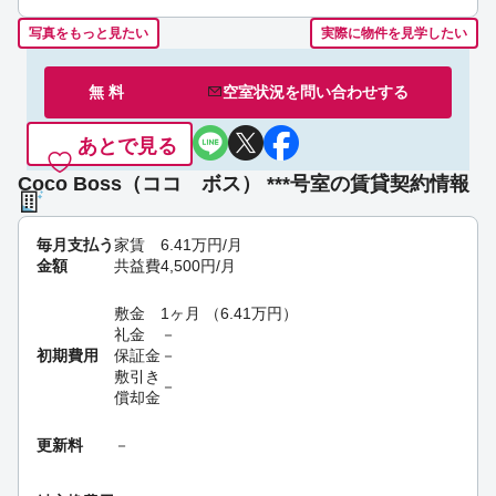
写真をもっと見たい
実際に物件を見学したい
無 料
空室状況を
問い合わせ
する
あとで見る
Coco Boss（ココ ボス） ***号室の賃貸契約情報
毎月支払う
家賃
6.41
万円
/月
金額
共益費
4,500
円
/月
敷金
1ヶ月
（
6.41
万円
）
礼金
－
初期費用
保証金
－
敷引き
－
償却金
更新料
－