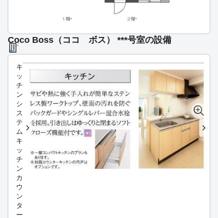
Coco Boss（ココ ボス） ***号室の設備
キ
ッ
チ
ン
シ
ス
テ
ム
キ
ッ
チ
ン
カ
ウ
ン
タ
ー