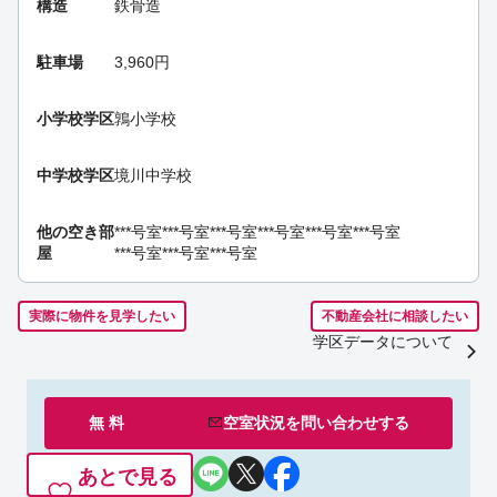
構造
鉄骨造
駐車場
3,960円
小学校学区
鶉小学校
中学校学区
境川中学校
他の空き部
***号室
***号室
***号室
***号室
***号室
***号室
屋
***号室
***号室
***号室
実際に物件を見学したい
不動産会社に相談したい
学区データについて
無 料
空室状況を
問い合わせ
する
あとで見る