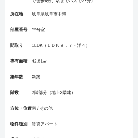
で徒歩4分、駅までバスで27分）
所在地
岐阜県岐阜市中鶉
部屋番号
***号室
間取り
1LDK（ＬＤＫ９．７・洋４）
専有面積
42.81㎡
築年数
新築
階数
2階部分（地上2階建）
方位・位置
南 / その他
物件種別
賃貸アパート