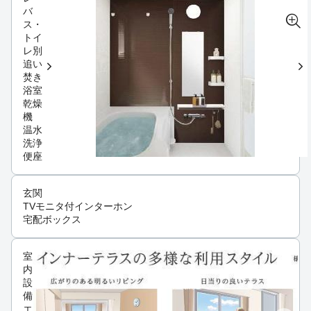
バ
ス・
トイ
レ別
追い
焚き
浴室
乾燥
機
温水
洗浄
便座
玄関
TVモニタ付インターホン
宅配ボックス
室
内
設
備
エ