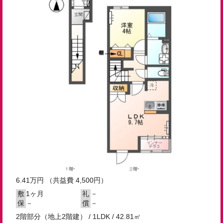
6.41
万円
（共益費 4,500円）
1ヶ月
－
敷
礼
－
－
保
償
2階部分（地上2階建） / 1LDK / 42.81㎡