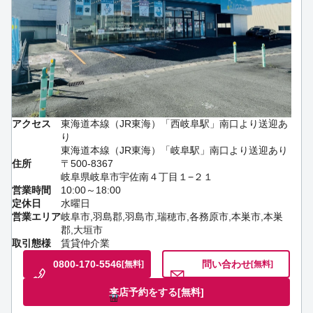
アクセス
東海道本線（JR東海）「西岐阜駅」南口より送迎あ
り
東海道本線（JR東海）「岐阜駅」南口より送迎あり
住所
〒500-8367
岐阜県岐阜市宇佐南４丁目１−２１
営業時間
10:00～18:00
定休日
水曜日
営業エリア
岐阜市,羽島郡,羽島市,瑞穂市,各務原市,本巣市,本巣
郡,大垣市
取引態様
賃貸仲介業
0800-170-5546
問い合わせ
[無料]
[無料]
来店予約をする
[無料]