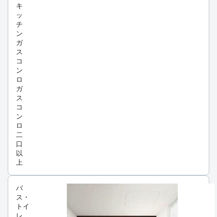
キ
ッ
チ
ン
ガ
ス
コ
ン
ロ
ガ
ス
コ
ン
ロ
二
口
以
上
バ
ス・
トイ
レ