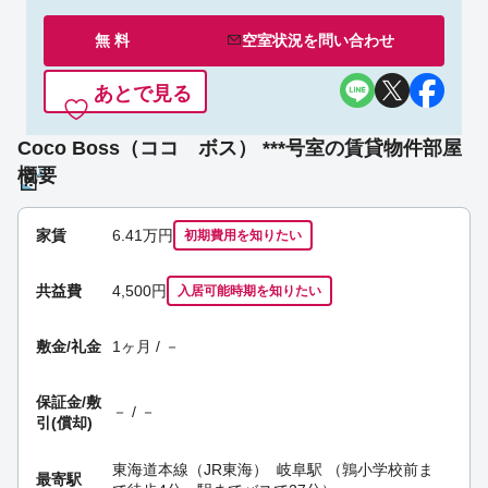
無 料
空室状況を
問い合わせ
あとで見る
Coco Boss（ココ ボス） ***号室の賃貸物件部屋
概要
家賃
6.41
万円
初期費用を
知りたい
共益費
4,500円
入居可能時期
を知りたい
敷金/礼金
1ヶ月 / －
保証金/
敷
－ / －
引(償却)
東海道本線（JR東海）
岐阜駅
（鶉小学校前ま
最寄駅