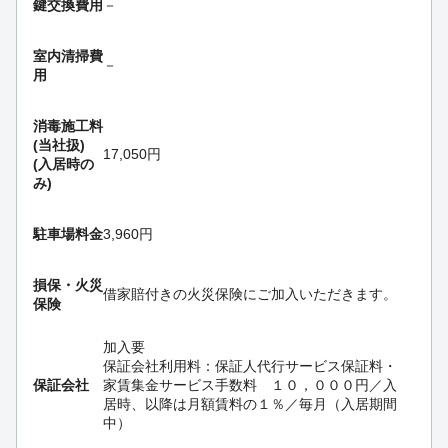
鍵交換費用
－
室内清掃費
－
用
消毒施工料
(当社扱)
17,050円
(入居時の
み)
駐車場料金
3,960円
損保・
火災
借家賠付きの火災保険にご加入いただきます。
保険
加入要
保証会社利用料：保証人代行サービス保証料・
保証会社
家賃集金サービス手数料 １０，０００円／入
居時、以降は月額賃料の１％／毎月（入居期間
中）