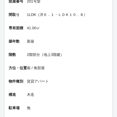
部屋番号
201号室
間取り
1LDK（洋６．１・ＬＤＫ１０．８）
専有面積
41.00㎡
築年数
新築
階数
2階部分（地上3階建）
方位・位置
南 / 角部屋
物件種別
賃貸アパート
構造
木造
駐車場
無