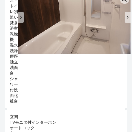
ス・
トイ
レ別
追い
焚き
浴室
乾燥
機
温水
洗浄
便座
独立
洗面
台
シャ
ワー
付洗
面化
粧台
玄関
TVモニタ付インターホン
オートロック