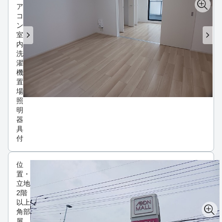
ア
コ
ン
室
内
洗
濯
機
置
場
照
明
器
具
付
位
置・
立地
2階
以上
角部
屋