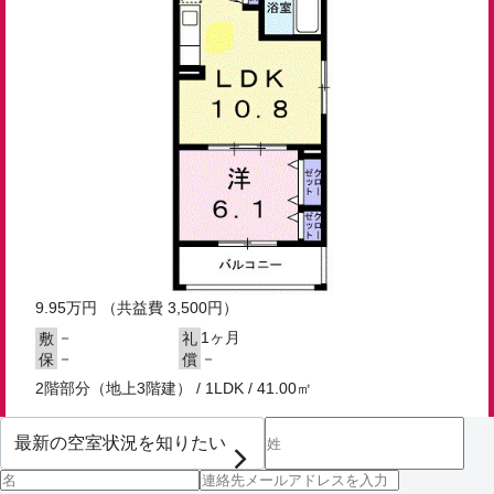
9.95
万円
（共益費 3,500円）
－
1ヶ月
敷
礼
－
－
保
償
2階部分（地上3階建） / 1LDK / 41.00㎡