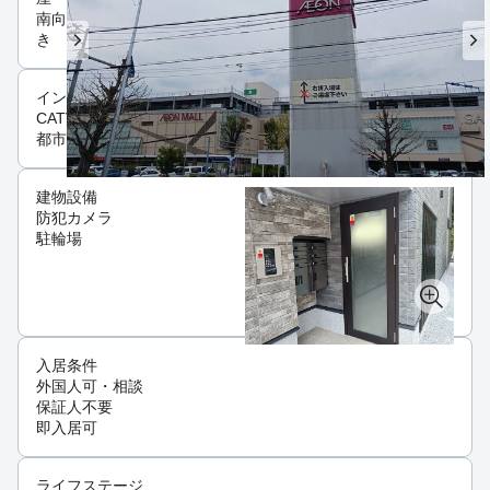
南向
き
インフラ
CATV
都市ガス
建物設備
防犯カメラ
駐輪場
入居条件
外国人可・相談
保証人不要
即入居可
ライフステージ