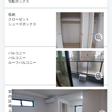
宅配ボックス
収納
クローゼット
シューズボックス
バルコニー
バルコニー
ルーフバルコニー
室
内
設
備
エ