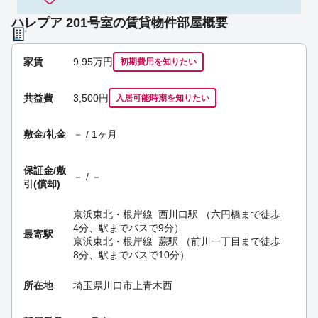
ハレプア 201号室の賃貸物件部屋概要
家賃
9.95
万円
初期費用を
知りたい
共益費
3,500円
入居可能時期
を知りたい
敷金/礼金
－ / 1ヶ月
保証金/
敷
－ / －
引(償却)
京浜東北・根岸線
西川口駅
（六円橋まで徒歩
4分、駅までバスで9分）
最寄駅
京浜東北・根岸線
蕨駅
（前川一丁目まで徒歩
8分、駅までバスで10分）
所在地
埼玉県川口市上青木西