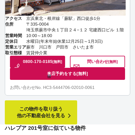
アクセス
京浜東北・根岸線「蕨駅」西口徒歩1分
住所
〒335-0004
埼玉県蕨市中央１丁目２４−１２ 宅建西口ビル １階
営業時間
10:00～18:00
定休日
水曜日(年末年始休業12月25日～1月3日)
営業エリア
蕨市 川口市 戸田市 さいたま市
取引態様
賃貸仲介業
0800-170-0185
問い合わせ
[無料]
[無料]
来店予約をする
[無料]
お問い合わせNo. HC3-5444706-02010-0061
この物件を取り扱う
他の不動産会社を見る
ハレプア 201号室に似ている物件