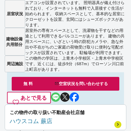
エアコンが設置されています。 照明器具が備え付けら
れており、インターネットも無料で入居後すぐ生活が
居室状況
始められます。 収納スペースとして、基本的な居室に
クローゼットを設置、玄関にはシューズボックスがあ
ります。
居室外の専有スペースとして、洗濯物を干すなどの用
途として利用できるバルコニーがあります。 建物の共
建物設備
用スペースに、いざという時の防犯カメラや、急な外
共用部分
出や不在がちのご家庭の荷物受け取りに便利な宅配ボ
ックスが設置されています。 駐輪場が利用できます。
この物件の学区は、上青木小学校区・上青木中学校区
周辺施設
です。近くには、徒歩9分（687m）でローソン川口前
上町店があります。
無 料
空室状況を
問い合わせ
する
あとで見る
この物件の取り扱い不動産会社店舗
ハウスコム 蕨店