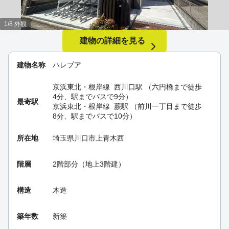
1/8 外観
建物の詳細を見る
建物名称
ハレプア
京浜東北・根岸線
西川口駅
（六円橋まで徒歩
4分、駅までバスで9分）
最寄駅
京浜東北・根岸線
蕨駅
（前川一丁目まで徒歩
8分、駅までバスで10分）
所在地
埼玉県川口市上青木西
階層
2階部分（地上3階建）
構造
木造
築年数
新築