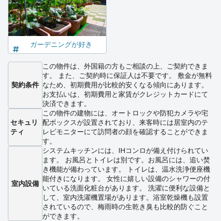
ガーデニングが好き
この物件は、外国籍の方もご相談の上、ご契約できま
す。 また、ご契約時に保証人は不要です。 敷金が無料
契約条件
なため、初期費用が比較的安くなる傾向にあります。
お支払いは、初期費用と家賃がクレジットカードにて
決済できます。
この物件の建物には、オートロックや防犯カメラや宅
セキュリ
配ボックスが設置されており、来客時には居室内のテ
ティ
レビモニターにて訪問者の顔を確認することができま
す。
システムキッチンには、IHコンロが備え付けられてい
ます。 お風呂とトイレは別です。お風呂には、追い焚
き機能が備わっています。 トイレは、温水洗浄便座機
能付きになります。 女性に嬉しい設備のシャワーの付
室内設備
いている洗面化粧台があります。 洗濯に便利な設備と
して、室内洗濯機置場があります。浴室乾燥機も設置
されているので、梅雨時の生乾き臭も比較的防ぐこと
ができます。