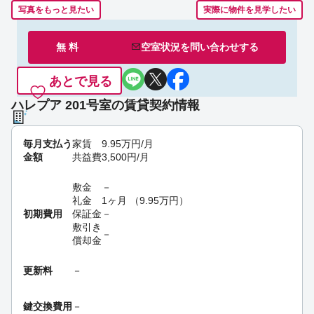
写真をもっと見たい
実際に物件を見学したい
無 料
空室状況を
問い合わせ
する
あとで見る
ハレプア 201号室の賃貸契約情報
毎月支払う
家賃
9.95
万円
/月
金額
共益費
3,500
円
/月
敷金
－
礼金
1ヶ月
（
9.95
万円
）
初期費用
保証金
－
敷引き
－
償却金
更新料
－
鍵交換費用
－