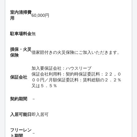
室内清掃費
60,000円
用
駐車場料金
無
損保・
火災
借家賠付きの火災保険にご加入いただきます。
保険
加入要
保証会社：ハウスリーブ
保証会社利用料：契約時保証委託料：２２，０
保証会社
００円／月額保証委託料：賃料総額の２．２％
又は５．５％
契約期間
－
入居可能日
即入居可
フリーレン
－
ト期間