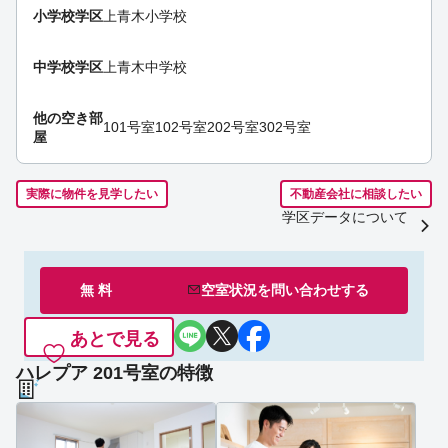
小学校学区
上青木小学校
中学校学区
上青木中学校
他の空き部
101号室
102号室
202号室
302号室
屋
実際に物件を見学したい
不動産会社に相談したい
学区データについて
無 料
空室状況を
問い合わせ
する
あとで見る
ハレプア 201号室の特徴