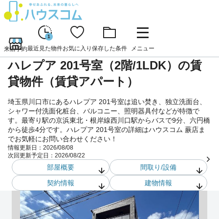
1
最近見た物件
お気に入り
保存した条件
メニュー
来店予約
ハレプア 201号室（2階/1LDK）の賃
貸物件（賃貸アパート）
埼玉県川口市にあるハレプア 201号室は追い焚き、独立洗面台、
シャワー付洗面化粧台、バルコニー、照明器具付などが特徴で
す。最寄り駅の京浜東北・根岸線西川口駅からバスで9分、六円橋
から徒歩4分です。ハレプア 201号室の詳細はハウスコム 蕨店ま
でお気軽にお問い合わせください！
情報更新日：
2026/08/08
次回更新予定日：
2026/08/22
部屋概要
間取り/設備
契約情報
建物情報