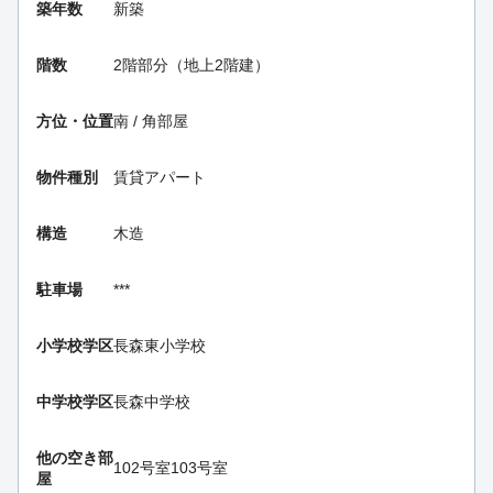
築年数
新築
階数
2階部分（地上2階建）
方位・位置
南 / 角部屋
物件種別
賃貸アパート
構造
木造
駐車場
***
小学校学区
長森東小学校
中学校学区
長森中学校
他の空き部
102号室
103号室
屋