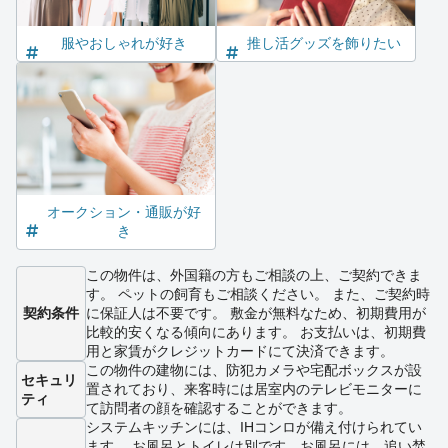
服やおしゃれが好き
推し活グッズを飾りたい
オークション・通販が好
き
この物件は、外国籍の方もご相談の上、ご契約できま
す。 ペットの飼育もご相談ください。 また、ご契約時
契約条件
に保証人は不要です。 敷金が無料なため、初期費用が
比較的安くなる傾向にあります。 お支払いは、初期費
用と家賃がクレジットカードにて決済できます。
この物件の建物には、防犯カメラや宅配ボックスが設
セキュリ
置されており、来客時には居室内のテレビモニターに
ティ
て訪問者の顔を確認することができます。
システムキッチンには、IHコンロが備え付けられてい
ます。 お風呂とトイレは別です。お風呂には、追い焚