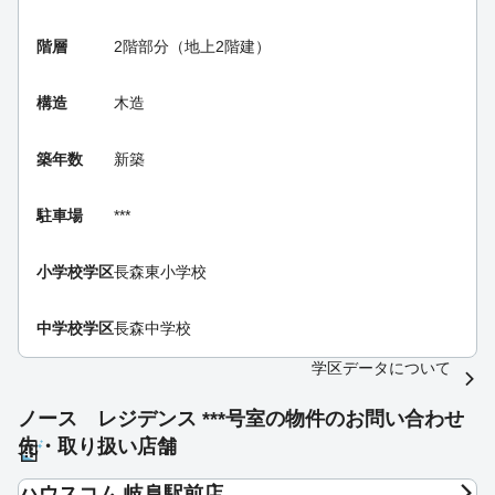
階層
2階部分（地上2階建）
構造
木造
築年数
新築
駐車場
***
小学校学区
長森東小学校
中学校学区
長森中学校
学区データについて
ノース レジデンス ***号室の物件のお問い合わせ
先・取り扱い店舗
ハウスコム 岐阜駅前店