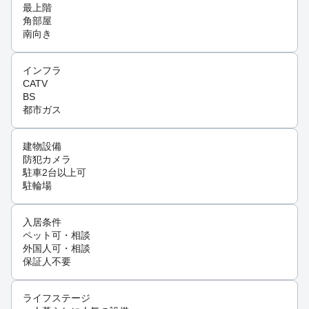
最上階
角部屋
南向き
インフラ
CATV
BS
都市ガス
建物設備
防犯カメラ
駐車2台以上可
駐輪場
入居条件
ペット可・相談
外国人可・相談
保証人不要
ライフステージ