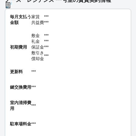
ノース レジデンス ***号室の賃貸契約情報
毎月支払う
家賃
***
金額
共益費
***
敷金
***
礼金
***
初期費用
保証金
***
敷引き
***
償却金
更新料
***
鍵交換費用
***
室内清掃費
***
用
駐車場料金
***