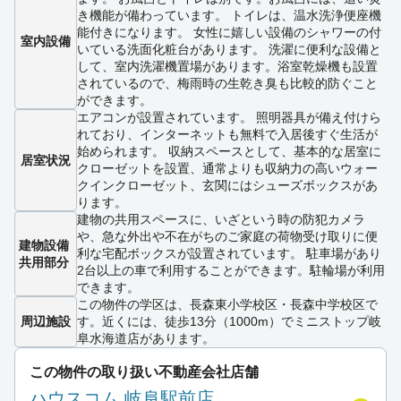
き機能が備わっています。 トイレは、温水洗浄便座機
能付きになります。 女性に嬉しい設備のシャワーの付
室内設備
いている洗面化粧台があります。 洗濯に便利な設備と
して、室内洗濯機置場があります。浴室乾燥機も設置
されているので、梅雨時の生乾き臭も比較的防ぐこと
ができます。
エアコンが設置されています。 照明器具が備え付けら
れており、インターネットも無料で入居後すぐ生活が
始められます。 収納スペースとして、基本的な居室に
居室状況
クローゼットを設置、通常よりも収納力の高いウォー
クインクローゼット、玄関にはシューズボックスがあ
ります。
建物の共用スペースに、いざという時の防犯カメラ
や、急な外出や不在がちのご家庭の荷物受け取りに便
建物設備
利な宅配ボックスが設置されています。 駐車場があり
共用部分
2台以上の車で利用することができます。駐輪場が利用
できます。
この物件の学区は、長森東小学校区・長森中学校区で
周辺施設
す。近くには、徒歩13分（1000m）でミニストップ岐
阜水海道店があります。
この物件の取り扱い不動産会社店舗
ハウスコム 岐阜駅前店