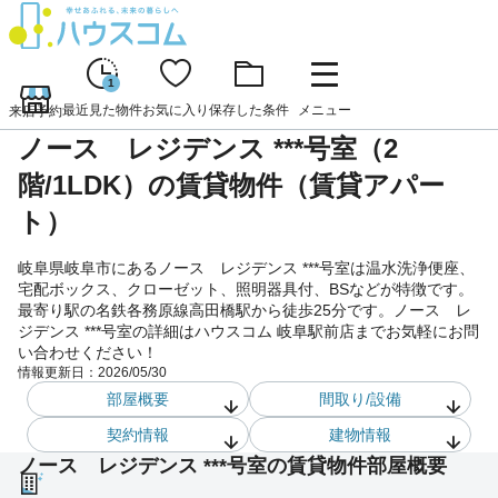
1
最近見た物件
お気に入り
保存した条件
メニュー
来店予約
ノース レジデンス ***号室（2
階/1LDK）の賃貸物件（賃貸アパー
ト）
岐阜県岐阜市にあるノース レジデンス ***号室は温水洗浄便座、
宅配ボックス、クローゼット、照明器具付、BSなどが特徴です。
最寄り駅の名鉄各務原線高田橋駅から徒歩25分です。ノース レ
ジデンス ***号室の詳細はハウスコム 岐阜駅前店までお気軽にお問
い合わせください！
情報更新日：
2026/05/30
部屋概要
間取り/設備
契約情報
建物情報
ノース レジデンス ***号室の賃貸物件部屋概要