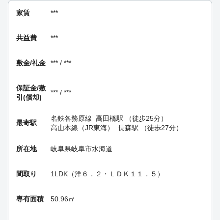
家賃
***
共益費
***
敷金/礼金
*** / ***
保証金/
敷
*** / ***
引(償却)
名鉄各務原線
高田橋駅
（徒歩25分）
最寄駅
高山本線（JR東海）
長森駅
（徒歩27分）
所在地
岐阜県岐阜市水海道
間取り
1LDK（洋６．２・ＬＤＫ１１．５）
専有面積
50.96㎡