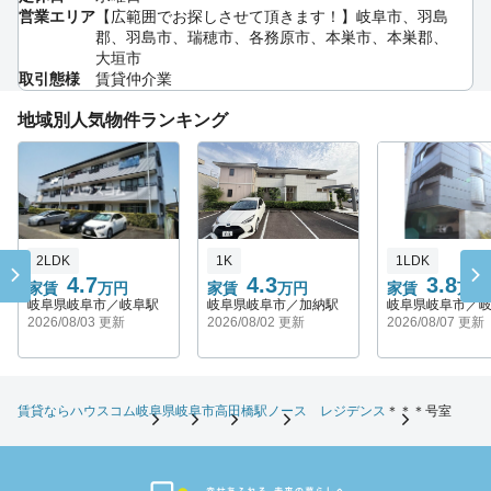
営業エリア
【広範囲でお探しさせて頂きます！】岐阜市、羽島
郡、羽島市、瑞穂市、各務原市、本巣市、本巣郡、
大垣市
取引態様
賃貸仲介業
地域別人気物件ランキング
2LDK
1K
1LDK
4.7
4.3
3.8
家賃
万円
家賃
万円
家賃
万円
岐阜県岐阜市／岐阜駅
岐阜県岐阜市／加納駅
岐阜県岐阜市／
2026/08/03 更新
2026/08/02 更新
2026/08/07 更新
賃貸ならハウスコム
岐阜県
岐阜市
高田橋駅
ノース レジデンス
＊＊＊号室