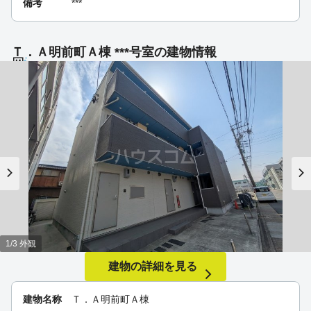
備考
***
Ｔ．Ａ明前町Ａ棟 ***号室の建物情報
1/3 外観
建物の詳細を見る
建物名称
Ｔ．Ａ明前町Ａ棟