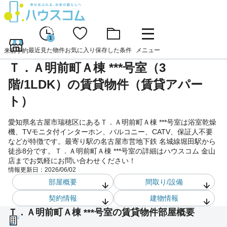
1
最近見た物件
お気に入り
保存した条件
メニュー
来店予約
Ｔ．Ａ明前町Ａ棟 ***号室（3
階/1LDK）の賃貸物件（賃貸アパー
ト）
愛知県名古屋市瑞穂区にあるＴ．Ａ明前町Ａ棟 ***号室は浴室乾燥
機、TVモニタ付インターホン、バルコニー、CATV、保証人不要
などが特徴です。最寄り駅の名古屋市営地下鉄 名城線堀田駅から
徒歩8分です。Ｔ．Ａ明前町Ａ棟 ***号室の詳細はハウスコム 金山
店までお気軽にお問い合わせください！
情報更新日：
2026/06/02
部屋概要
間取り/設備
契約情報
建物情報
Ｔ．Ａ明前町Ａ棟 ***号室の賃貸物件部屋概要