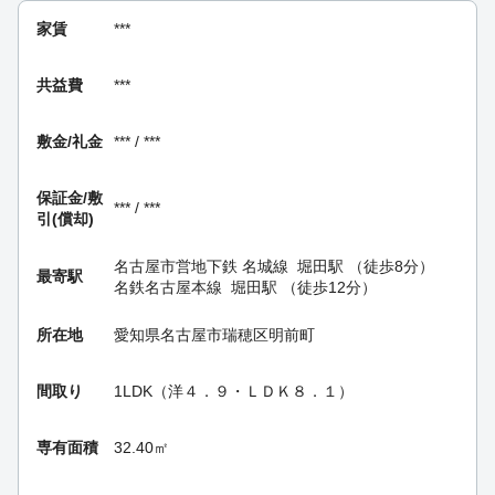
家賃
***
共益費
***
敷金/礼金
*** / ***
保証金/
敷
*** / ***
引(償却)
名古屋市営地下鉄 名城線
堀田駅
（徒歩8分）
最寄駅
名鉄名古屋本線
堀田駅
（徒歩12分）
所在地
愛知県名古屋市瑞穂区明前町
間取り
1LDK（洋４．９・ＬＤＫ８．１）
専有面積
32.40㎡