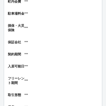
町内会費
***
駐車場料金
***
損保・
火災
***
保険
保証会社
***
契約期間
***
入居可能日
***
フリーレン
***
ト期間
取引形態
***