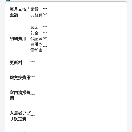
毎月支払う
家賃
***
金額
共益費
***
敷金
***
礼金
***
初期費用
保証金
***
敷引き
***
償却金
更新料
***
鍵交換費用
***
室内清掃費
***
用
入居者アプ
***
リ設定費