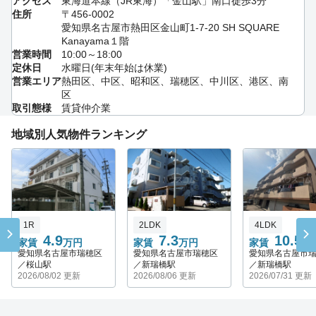
アクセス
東海道本線（JR東海）「金山駅」南口徒歩3分
住所
〒456-0002
愛知県名古屋市熱田区金山町1-7-20 SH SQUARE
Kanayama１階
営業時間
10:00～18:00
定休日
水曜日(年末年始は休業)
営業エリア
熱田区、中区、昭和区、瑞穂区、中川区、港区、南
区
取引態様
賃貸仲介業
地域別人気物件ランキング
1R
2LDK
4LDK
4.9
7.3
10.5
家賃
万円
家賃
万円
家賃
万
愛知県名古屋市瑞穂区
愛知県名古屋市瑞穂区
愛知県名古屋市
／桜山駅
／新瑞橋駅
／新瑞橋駅
2026/08/02 更新
2026/08/06 更新
2026/07/31 更新