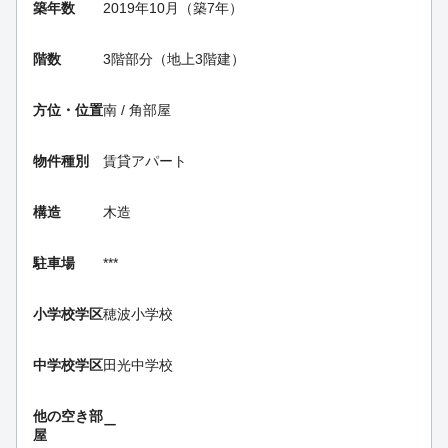
築年数
2019年10月（築7年）
階数
3階部分（地上3階建）
方位・位置
南 / 角部屋
物件種別
賃貸アパート
構造
木造
駐車場
***
小学校学区
穂波小学校
中学校学区
田光中学校
他の空き部
ー
屋