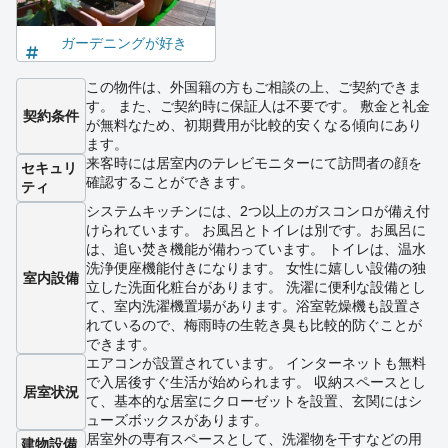
ガーデニングが好き
この物件は、外国籍の方もご相談の上、ご契約できま
す。 また、ご契約時に保証人は不要です。 敷金と礼金
契約条件
が無料なため、初期費用が比較的安くなる傾向にあり
ます。
来客時には居室内のテレビモニターにて訪問者の顔を
セキュリ
確認することができます。
ティ
システムキッチンには、2つ以上のガスコンロが備え付
けられています。 お風呂とトイレは別です。お風呂に
は、追い焚き機能が備わっています。 トイレは、温水
洗浄便座機能付きになります。 女性に嬉しい設備の独
室内設備
立した洗面化粧台があります。 洗濯に便利な設備とし
て、室内洗濯機置場があります。浴室乾燥機も設置さ
れているので、梅雨時の生乾き臭も比較的防ぐことが
できます。
エアコンが設置されています。 インターネットも無料
で入居後すぐ生活が始められます。 収納スペースとし
居室状況
て、基本的な居室にクローゼットを設置、玄関にはシ
ューズボックスがあります。
居室外の専有スペースとして、洗濯物を干すなどの用
建物設備