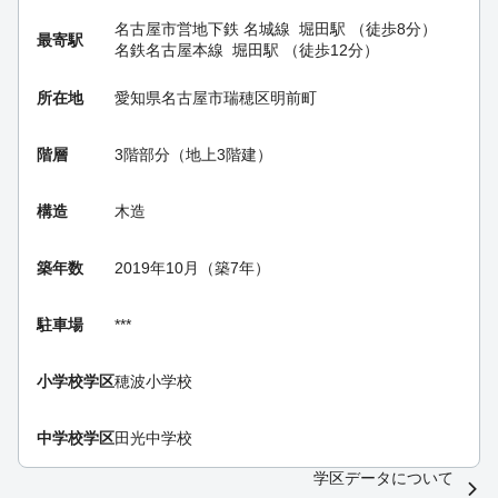
名古屋市営地下鉄 名城線
堀田駅
（徒歩8分）
最寄駅
名鉄名古屋本線
堀田駅
（徒歩12分）
所在地
愛知県名古屋市瑞穂区明前町
階層
3階部分（地上3階建）
構造
木造
築年数
2019年10月（築7年）
駐車場
***
小学校学区
穂波小学校
中学校学区
田光中学校
学区データについて