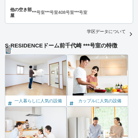
他の空き部
***号室
***号室
408号室
***号室
屋
学区データについて
S-RESIDENCEドーム前千代崎 ***号室の特徴
一人暮らしに人気の設備
カップルに人気の設備