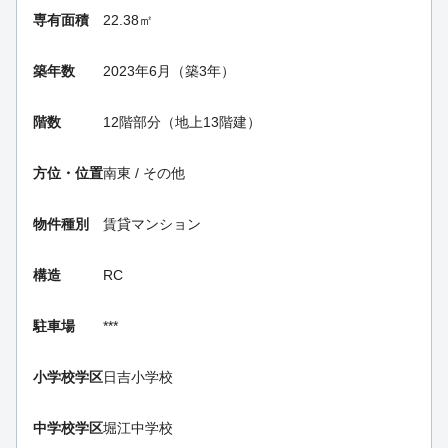
専有面積
22.38㎡
築年数
2023年6月（築3年）
階数
12階部分（地上13階建）
方位・位置
南東 / その他
物件種別
賃貸マンション
構造
RC
駐車場
***
小学校学区
日吉小学校
中学校学区
堀江中学校