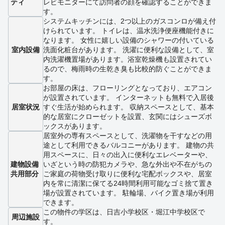
ティ
レビモニターにて訪問者の顔を確認することができま
す。
システムキッチンには、2つ以上のガスコンロが備え付
けられています。 トイレは、温水洗浄便座機能付きに
なります。 女性に嬉しい設備のシャワーの付いている
室内設備
洗面化粧台があります。 洗濯に便利な設備として、室
内洗濯機置場があります。浴室乾燥機も設置されてい
るので、梅雨時の生乾き臭も比較的防ぐことができま
す。
お部屋の床は、フローリングとなっており、エアコン
が設置されています。 インターネットも無料で入居後
居室状況
すぐ生活が始められます。 収納スペースとして、基本
的な居室にクローゼットを設置、玄関にはシューズボ
ックスがあります。
居室外の専有スペースとして、洗濯物を干すなどの用
途として利用できるバルコニーがあります。 建物の共
用スペースに、日々の出入に便利なエレベーターや、
建物設備
いざという時の防犯カメラや、急な外出や不在がちの
共用部分
ご家庭の荷物受け取りに便利な宅配ボックスや、居室
内を常に清潔に保てる24時間利用可能なゴミ捨て置き
場が設置されています。 駐輪場、バイク置き場が利用
できます。
この物件の学区は、日吉小学校区・堀江中学校区で
周辺施設
す。