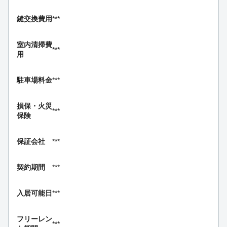
鍵交換費用
***
室内清掃費
***
用
駐車場料金
***
損保・
火災
***
保険
保証会社
***
契約期間
***
入居可能日
***
フリーレン
***