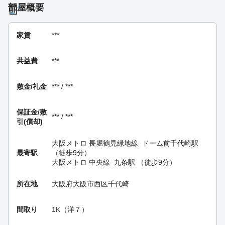
部屋概要
家賃
***
共益費
***
敷金/礼金
*** / ***
保証金/
敷
*** / ***
引(償却)
大阪メトロ 長堀鶴見緑地線
ドーム前千代崎駅
最寄駅
（徒歩9分）
大阪メトロ 中央線
九条駅
（徒歩9分）
所在地
大阪府大阪市西区千代崎
間取り
1K（洋７）