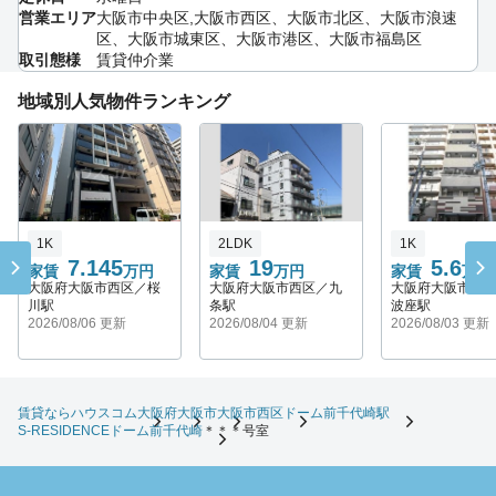
営業エリア
大阪市中央区,大阪市西区、大阪市北区、大阪市浪速
区、大阪市城東区、大阪市港区、大阪市福島区
取引態様
賃貸仲介業
地域別人気物件ランキング
1K
2LDK
1K
7.145
19
5.6
家賃
万円
家賃
万円
家賃
万円
大阪府大阪市西区／桜
大阪府大阪市西区／九
大阪府大阪市西
川駅
条駅
波座駅
2026/08/06 更新
2026/08/04 更新
2026/08/03 更新
賃貸ならハウスコム
大阪府
大阪市
大阪市西区
ドーム前千代崎駅
S-RESIDENCEドーム前千代崎
＊＊＊号室