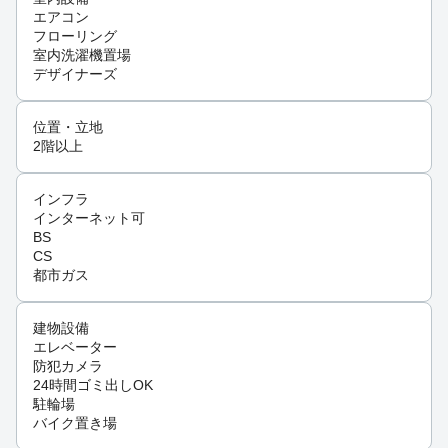
エアコン
フローリング
室内洗濯機置場
デザイナーズ
位置・立地
2階以上
インフラ
インターネット可
BS
CS
都市ガス
建物設備
エレベーター
防犯カメラ
24時間ゴミ出しOK
駐輪場
バイク置き場