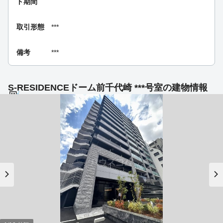
ト期間
取引形態
***
備考
***
S-RESIDENCEドーム前千代崎 ***号室の建物情報