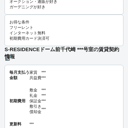
オークション・通販が好き
ガーデニングが好き
お得な条件
フリーレント
インターネット無料
初期費用カード決済可
S-RESIDENCEドーム前千代崎 ***号室の賃貸契約
情報
毎月支払う
家賃
***
金額
共益費
***
敷金
***
礼金
***
初期費用
保証金
***
敷引き
***
償却金
更新料
***