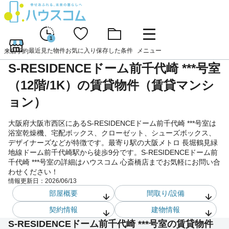
1
最近見た物件
お気に入り
保存した条件
メニュー
来店予約
S-RESIDENCEドーム前千代崎 ***号室
（12階/1K）の賃貸物件（賃貸マンシ
ョン）
大阪府大阪市西区にあるS-RESIDENCEドーム前千代崎 ***号室は
浴室乾燥機、宅配ボックス、クローゼット、シューズボックス、
デザイナーズなどが特徴です。最寄り駅の大阪メトロ 長堀鶴見緑
地線ドーム前千代崎駅から徒歩9分です。S-RESIDENCEドーム前
千代崎 ***号室の詳細はハウスコム 心斎橋店までお気軽にお問い合
わせください！
情報更新日：
2026/06/13
部屋概要
間取り/設備
契約情報
建物情報
S-RESIDENCEドーム前千代崎 ***号室の賃貸物件