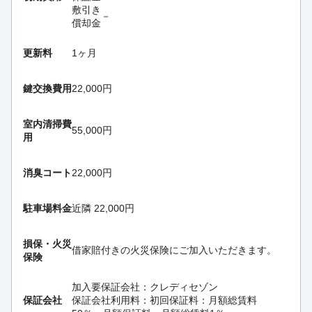
敷引き
－
償却金
更新料
1ヶ月
鍵交換費用
22,000円
室内清掃費
55,000円
用
消臭コート
22,000円
駐車場料金
近隣 22,000円
損保・
火災
借家賠付きの火災保険にご加入いただきます。
保険
加入要
保証会社：クレディセゾン
保証会社
保証会社利用料：初回保証料：月額総賃料