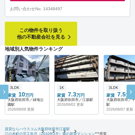
お問い合わせNo. 14348497
この物件を取り扱う
他の不動産会社を見る
地域別人気物件ランキング
3LDK
1K
3LDK
10
7.3
7.5
家賃
万円
家賃
万円
家賃
万円
大阪府吹田市／緑地公
大阪府吹田市／江坂駅
大阪府吹田市／
園駅
2026/08/02 更新
駅
2026/08/08 更新
2026/08/07 更新
賃貸ならハウスコム
大阪府
吹田市
江坂駅
江の木町の完工年月（2010年3月）築の賃貸マンション
***号室