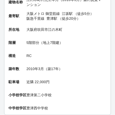
建物名称
ンション
大阪メトロ 御堂筋線
江坂駅
（徒歩5分）
最寄駅
阪急千里線
豊津駅
（徒歩20分）
所在地
大阪府吹田市江の木町
階層
5階部分（地上7階建）
構造
RC
築年数
2010年3月（築17年）
駐車場
近隣 22,000円
小学校学区
豊津第二小学校
中学校学区
豊津西中学校