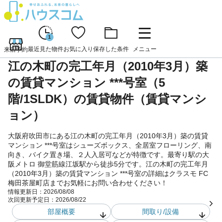
1
最近見た物件
お気に入り
保存した条件
メニュー
来店予約
江の木町の完工年月（2010年3月）築
の賃貸マンション ***号室（5
階/1SLDK）の賃貸物件（賃貸マンシ
ョン）
大阪府吹田市にある江の木町の完工年月（2010年3月）築の賃貸
マンション ***号室はシューズボックス、全居室フローリング、南
向き、バイク置き場、２人入居可などが特徴です。最寄り駅の大
阪メトロ 御堂筋線江坂駅から徒歩5分です。江の木町の完工年月
（2010年3月）築の賃貸マンション ***号室の詳細はクラスモ FC
梅田茶屋町店までお気軽にお問い合わせください！
情報更新日：
2026/08/08
次回更新予定日：
2026/08/22
部屋概要
間取り/設備