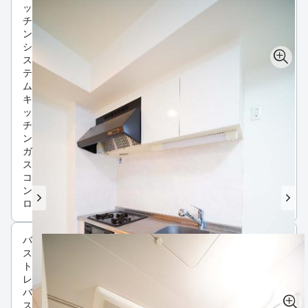
ッ
チ
ン
シ
ス
テ
ム
キ
ッ
チ
ン
ガ
ス
コ
ン
ロ
バ
ス・
トイ
レ
バ
ス・