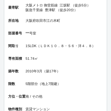
大阪メトロ 御堂筋線
江坂駅
（徒歩5分）
最寄駅
阪急千里線
豊津駅
（徒歩20分）
所在地
大阪府吹田市江の木町
部屋番号
***号室
間取り
1SLDK（ＬＤＫ１０．８・Ｓ６・洋４．８）
専有面積
51.74㎡
築年数
2010年3月（築17年）
階数
5階部分（地上7階建）
方位・位置
南 / その他
物件種別
賃貸マンション