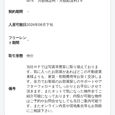
50％ 月額保証料：月額総賃料1％
契約期間
－
入居可能日
2026年08月下旬
フリーレン
－
ト期間
取引形態
仲介
当社ＨＰでは写真等豊富に取り揃えておりま
す。気に入ったお部屋があればどこの不動産業
者様よりも、家賃・初期費用等お安く交渉しま
す。全力でお客様のお部屋探しのサポートやア
フターフォローまでしっかりとお手伝いさせて
備考
頂きます。またネットで気になった物件全てご
紹介可能になっております。内覧が可能な物件
はご予約やお問合せなしでも当日ご案内可能で
す。またオンライン内見や現地集合等もお気軽
にご相談下さい。