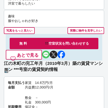
洋室で暮らしたい
趣味
服やおしゃれが好き
写真をもっと見たい
実際に物件を見学したい
無 料
空室状況を
問い合わせ
する
あとで見る
江の木町の完工年月（2010年3月）築の賃貸マンシ
ョン ***号室の賃貸契約情報
毎月支払う
家賃
14.8
万円
/月
金額
共益費
12,000
円
/月
敷金
－
礼金
300,000
円
初期費用
保証金
－