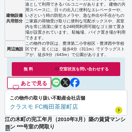
途として利用できるバルコニーがあります。 建物の共
用スペースに、日々の出入に便利なエレベーターや、
建物設備
いざという時の防犯カメラや、急な外出や不在がちの
共用部分
ご家庭の荷物受け取りに便利な宅配ボックスや、居室
内を常に清潔に保てる24時間利用可能なゴミ捨て置き
場が設置されています。 駐輪場、バイク置き場が利用
できます。
この物件の学区は、豊津第二小学校区・豊津西中学校
周辺施設
区です。近くには、徒歩4分（311m）でドラッグスト
アが、徒歩9分（643m）で公園があります。
無 料
空室状況を
問い合わせ
する
あとで見る
この物件の取り扱い不動産会社店舗
クラスモ FC梅田茶屋町店
江の木町の完工年月（2010年3月）築の賃貸マンシ
ョン ***号室の間取り