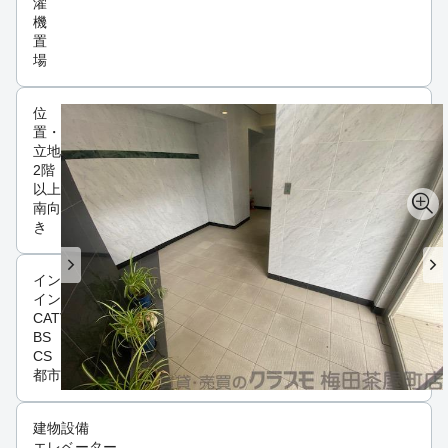
濯
機
置
場
位
置・
立地
2階
以上
南向
き
インフラ
インターネット可
CATV
BS
CS
都市ガス
建物設備
エレベーター