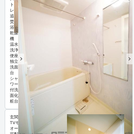
トイ
レ別
追い
焚き
浴室
乾燥
機
温水
洗浄
便座
独立
洗面
台
シャ
ワー
付洗
面化
粧台
玄関
TVモニタ付インターホン
オートロック
宅配ボックス