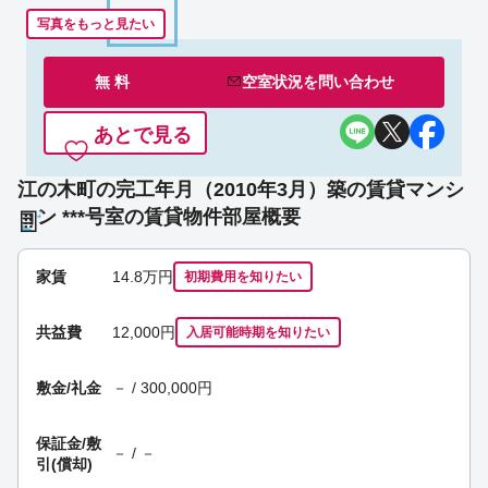
写真をもっと見たい
無 料
空室状況を
問い合わせ
あとで見る
江の木町の完工年月（2010年3月）築の賃貸マンシ
ョン ***号室の賃貸物件部屋概要
家賃
14.8
万円
初期費用を
知りたい
共益費
12,000円
入居可能時期
を知りたい
敷金/礼金
－ / 300,000円
保証金/
敷
－ / －
引(償却)