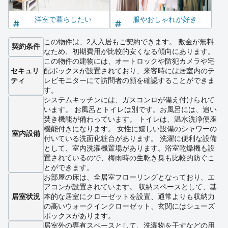
洋室で暮らしたい
服やおしゃれが好き
この物件は、2人入居もご契約できます。 敷金が無料
契約条件
なため、初期費用が比較的安くなる傾向にあります。
この物件の建物には、オートロックや防犯カメラや宅
セキュリ
配ボックスが設置されており、来客時には居室内のテ
ティ
レビモニターにて訪問者の顔を確認することができま
す。
システムキッチンには、ガスコンロが備え付けられて
います。 お風呂とトイレは別です。お風呂には、追い
焚き機能が備わっています。 トイレは、温水洗浄便座
機能付きになります。 女性に嬉しい設備のシャワーの
室内設備
付いている洗面化粧台があります。 洗濯に便利な設備
として、室内洗濯機置場があります。浴室乾燥機も設
置されているので、梅雨時の生乾き臭も比較的防ぐこ
とができます。
お部屋の床は、全居室フローリングとなっており、エ
アコンが設置されています。 収納スペースとして、基
居室状況
本的な居室にクローゼットを設置、通常よりも収納力
の高いウォークインクローゼット、玄関にはシューズ
ボックスがあります。
居室外の専有スペースとして、洗濯物を干すなどの用