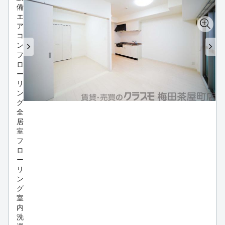
備
エ
ア
コ
ン
フ
ロ
ー
リ
ン
グ
全
居
室
フ
ロ
ー
リ
ン
グ
室
内
洗