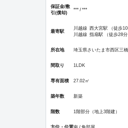
保証金/
敷
*** / ***
引(償却)
川越線
西大宮駅
（徒歩1
最寄駅
川越線
指扇駅
（徒歩28
所在地
埼玉県さいたま市西区三
間取り
1LDK
専有面積
27.02㎡
築年数
新築
階数
1階部分（地上3階建）
方位・位置
南 / 角部屋