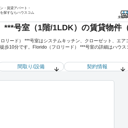
ン・賃貸アパート・
を
探すならハウスコム
来店予
ド） ***号室（1階/1LDK）の賃貸
o（フロリード） ***号室はシステムキッチン、クローゼット、
10分です。Florido（フロリード） ***号室の詳細はハ
間取り/設備
契約情報