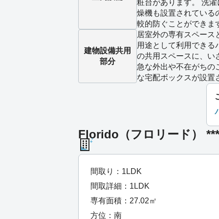
粧台があります。 洗
燥機も設置されている
較的防ぐことができま
居室外の専有スペース
用途として利用できる
建物設備
共用
の共用スペースに、い
部分
急な外出や不在がちの
な宅配ボックスが設置
Florido（フロリード） 
間取り：1LDK
間取詳細：1LDK
専有面積：27.02㎡
方位：南