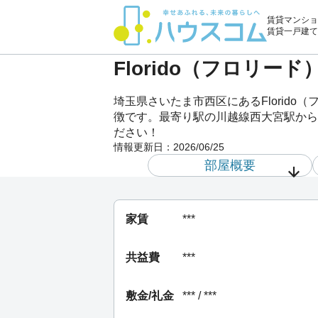
賃貸マンショ
賃貸一戸建て
Florido（フロリー
埼玉県さいたま市西区にあるFlorid
徴です。最寄り駅の川越線西大宮駅から徒歩
ださい！
情報更新日：
2026/06/25
部屋概要
家賃
***
共益費
***
敷金/礼金
*** / ***