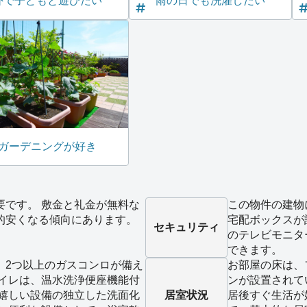
外で子どもと遊びたい
雨の日でも洗濯したい
ガーデニングが好き
要です。 敷金と礼金が無料な
この物件の建物
的安くなる傾向にあります。
宅配ボックスが
セキュリティ
のテレビモニタ
できます。
、2つ以上のガスコンロが備え
お部屋の床は、
トイレは、温水洗浄便座機能付
ンが設置されて
に嬉しい設備の独立した洗面化
居室状況
居後すぐ生活が