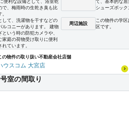
濯に便利な設備として、浴室乾
て、基本的な居
ので、梅雨時の生乾き臭も比
シューズボック
す。
として、洗濯物を干すなどの
この物件の学区
周辺施設
バルコニーがあります。 建物
区です。
ざという時の防犯カメラや、
ご家庭の荷物受け取りに便利
されています。
この物件の取り扱い不動産会社店舗
ハウスコム 大宮店
***号室の間取り