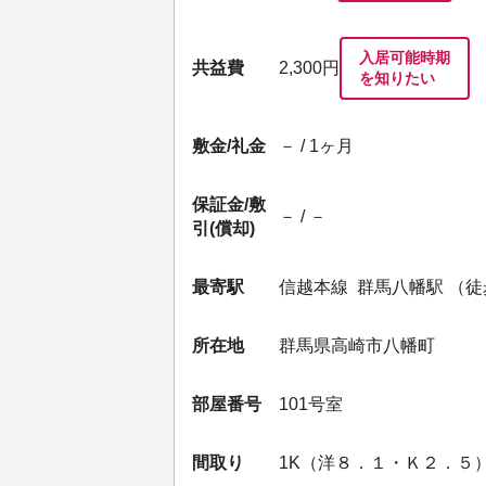
入居可能時期
共益費
2,300円
を知りたい
敷金/礼金
－ / 1ヶ月
保証金/
敷
－ / －
引(償却)
最寄駅
信越本線
群馬八幡駅
（徒
所在地
群馬県高崎市八幡町
部屋番号
101号室
間取り
1K（洋８．１・Ｋ２．５