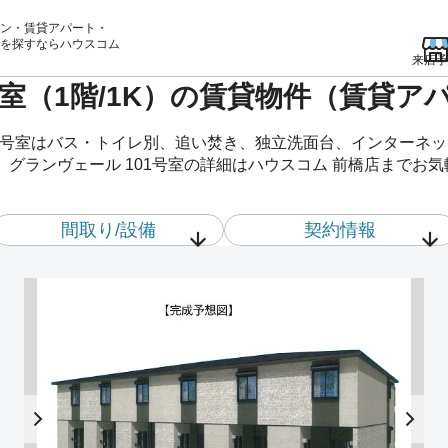
ン・賃貸アパート・
を
探すならハウスコム
来店予
号室（1階/1K）の賃貸物件（賃貸ア
01号室はバス・トイレ別、追い焚き、独立洗面台、インターネ
。グランヴェール 101号室の詳細はハウスコム 前橋店までお
間取り/設備
契約情報