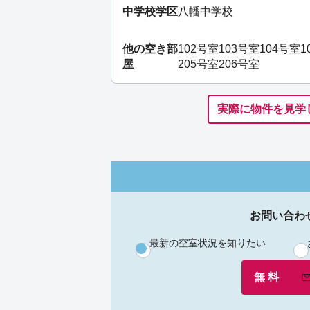
中学校学区
八幡中学校
他の空き部
102号室
103号室
104号室
1
屋
205号室
206号室
実際に物件を見学
お問い合わ
最新の空室状況を知りたい
無 料