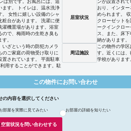
イレは別です。お風呂には、追
ンが設置されて
います。 トイレは、温水洗浄
おり、インター
す。 女性に嬉しい設備のシャ
められます。 
居室状況
化粧台があります。 洗濯に便
クローゼットを
洗濯機置場があります。浴室
ークインクロー
るので、梅雨時の生乾き臭も
ス、また、床下
ます。
納があります。
、いざという時の防犯カメラ
この物件の学区
ちのご家庭の荷物受け取りに
周辺施設
す。近くには、
設置されています。 平面駐車
学校があります
で利用することができます。駐
この物件にお問い合わせ
せの内容を選択してください
お部屋を実際に見てみたい
お部屋の詳細を知りたい
空室状況を
問い合わせ
する