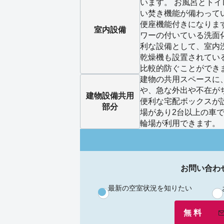
います。 お風呂とト
い焚き機能が備わって
便座機能付きになりま
室内設備
ワーの付いている洗面
利な設備として、室内
乾燥機も設置されてい
比較的防ぐことができ
建物の共用スペースに
や、急な外出や不在が
建物設備
共用
便利な宅配ボックスが
部分
場があり2台以上の車
輪場が利用できます。
お問い合わ
最新の空室状況を知りたい
無 料