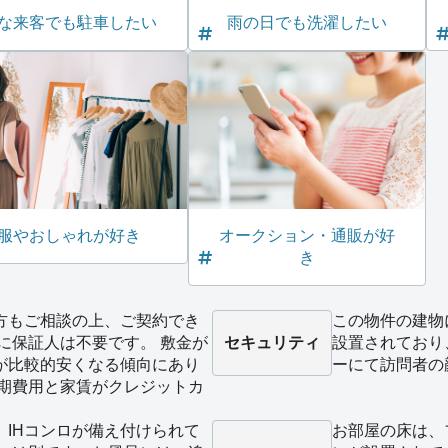
な来客でも駐車したい
雨の日でも洗濯したい
服やおしゃれが好き
オークション・通販が好
き
方もご相談の上、ご契約でき
この物件の建物
に保証人は不要です。 敷金が
セキュリティ
設置されており
が比較的安くなる傾向にあり
ーにて訪問者の
初期費用と家賃がクレジットカ
。
、IHコンロが備え付けられて
お部屋の床は、