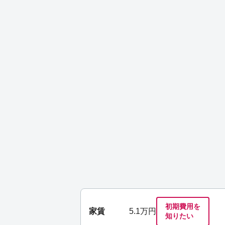
初期費用を
家賃
5.1
万円
知りたい