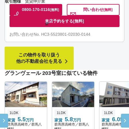
取引態様
賃貸仲介業
0800-170-0116
問い合わせ
[無料]
[無料]
来店予約をする
[無料]
お問い合わせNo. HC3-5523801-02030-0144
この物件を取り扱う
他の不動産会社を見る
グランヴェール 203号室に似ている物件
1LDK
1LDK
1LDK
5.5
5.8
6.05
家賃
万円
家賃
万円
家賃
万
群馬県高崎市／群馬八
群馬県高崎市／群馬八
群馬県高崎市／
幡駅
幡駅
幡駅