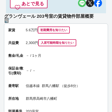
あとで見る
グランヴェール 203号室の賃貸物件部屋概要
家賃
5.6
万円
初期費用を
知りたい
共益費
2,300円
入居可能時期
を知りたい
敷金/礼金
－ / 1ヶ月
保証金/
敷
－ / －
引(償却)
最寄駅
信越本線
群馬八幡駅
（徒歩8分）
所在地
群馬県高崎市八幡町
部屋番号
203号室