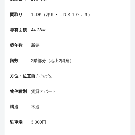
間取り
1LDK（洋５・ＬＤＫ１０．３）
専有面積
44.28㎡
築年数
新築
階数
2階部分（地上2階建）
方位・位置
西 / その他
物件種別
賃貸アパート
構造
木造
駐車場
3,300円