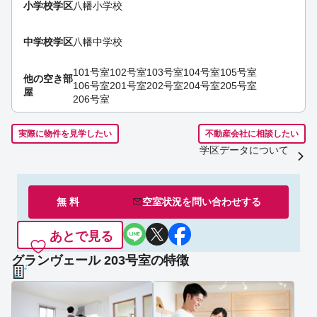
小学校学区
八幡小学校
中学校学区
八幡中学校
101号室
102号室
103号室
104号室
105号室
他の空き部
106号室
201号室
202号室
204号室
205号室
屋
206号室
実際に物件を見学したい
不動産会社に相談したい
学区データについて
無 料
空室状況を
問い合わせ
する
あとで見る
グランヴェール 203号室の特徴