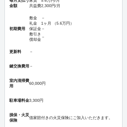
毎月支払う
家賃
5.6
万円
/月
金額
共益費
2,300
円
/月
敷金
－
礼金
1ヶ月
（
5.6
万円
）
初期費用
保証金
－
敷引き
－
償却金
更新料
－
鍵交換費用
－
室内清掃費
60,000円
用
駐車場料金
3,300円
損保・
火災
借家賠付きの火災保険にご加入いただきます。
保険