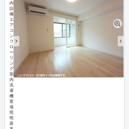
内
設
備
エ
ア
コ
ン
フ
ロ
ー
リ
ン
グ
室
内
洗
濯
機
置
場
照
明
器
具