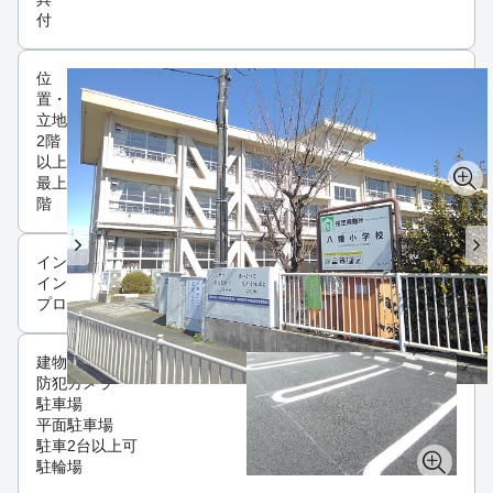
付
位
置・
立地
2階
以上
最上
階
インフラ
インターネット可
プロパンガス
建物設備
防犯カメラ
駐車場
平面駐車場
駐車2台以上可
駐輪場