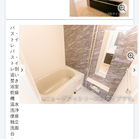
バ
ス・
トイ
レ
バ
ス・
トイ
レ別
追い
焚き
浴室
乾燥
機
温水
洗浄
便座
独立
洗面
台