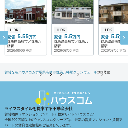
1LDK
1LDK
1LDK
5.55
5.5
5.5
家賃
万円
家賃
万円
家賃
万円
群馬県高崎市／群馬八
群馬県高崎市／群馬八
群馬県高崎市／
幡駅
幡駅
幡駅
2026/08/06 更新
2026/08/06 更新
2026/08/06 更新
賃貸ならハウスコム
群馬県
高崎市
群馬八幡駅
グランヴェール
203号室
ライフスタイルを提案する不動産会社
賃貸物件（マンション･アパート）検索サイト"ハウスコム"
全国200店舗以上の"ハウスコムグループ"は、最新の賃貸マンション・賃貸ア
パートの賃貸住宅情報をご紹介しています。