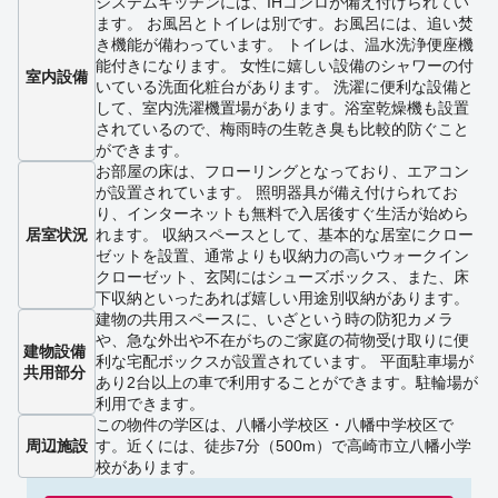
システムキッチンには、IHコンロが備え付けられてい
ます。 お風呂とトイレは別です。お風呂には、追い焚
き機能が備わっています。 トイレは、温水洗浄便座機
能付きになります。 女性に嬉しい設備のシャワーの付
室内設備
いている洗面化粧台があります。 洗濯に便利な設備と
して、室内洗濯機置場があります。浴室乾燥機も設置
されているので、梅雨時の生乾き臭も比較的防ぐこと
ができます。
お部屋の床は、フローリングとなっており、エアコン
が設置されています。 照明器具が備え付けられてお
り、インターネットも無料で入居後すぐ生活が始めら
居室状況
れます。 収納スペースとして、基本的な居室にクロー
ゼットを設置、通常よりも収納力の高いウォークイン
クローゼット、玄関にはシューズボックス、また、床
下収納といったあれば嬉しい用途別収納があります。
建物の共用スペースに、いざという時の防犯カメラ
や、急な外出や不在がちのご家庭の荷物受け取りに便
建物設備
利な宅配ボックスが設置されています。 平面駐車場が
共用部分
あり2台以上の車で利用することができます。駐輪場が
利用できます。
この物件の学区は、八幡小学校区・八幡中学校区で
周辺施設
す。近くには、徒歩7分（500m）で高崎市立八幡小学
校があります。