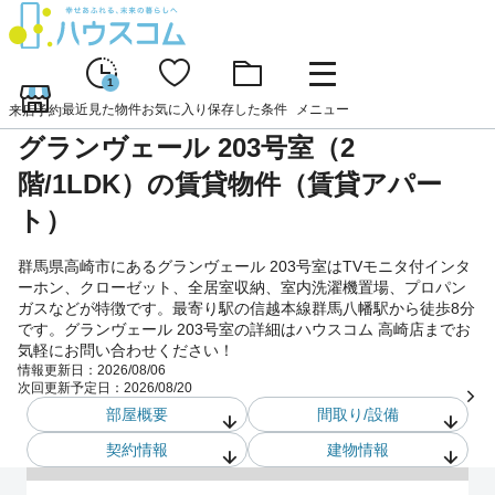
1
最近見た物件
お気に入り
保存した条件
メニュー
来店予約
グランヴェール 203号室（2
階/1LDK）の賃貸物件（賃貸アパー
ト）
群馬県高崎市にあるグランヴェール 203号室はTVモニタ付インタ
ーホン、クローゼット、全居室収納、室内洗濯機置場、プロパン
ガスなどが特徴です。最寄り駅の信越本線群馬八幡駅から徒歩8分
です。グランヴェール 203号室の詳細はハウスコム 高崎店までお
気軽にお問い合わせください！
情報更新日：
2026/08/06
次回更新予定日：
2026/08/20
部屋概要
間取り/設備
契約情報
建物情報