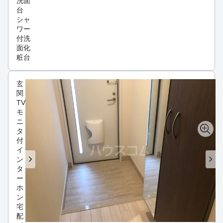
洗面
台
シャ
ワー
付洗
面化
粧台
玄
関
TV
モ
ニ
タ
付
イ
ン
タ
ー
ホ
ン
宅
配