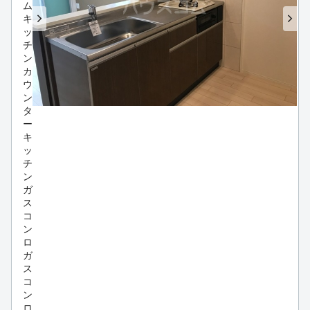
ム
キ
ッ
チ
ン
カ
ウ
ン
タ
ー
キ
ッ
チ
ン
ガ
ス
コ
ン
ロ
ガ
ス
コ
ン
ロ