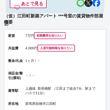
あとで見る
（仮）江田町新築アパート ***号室の賃貸物件部屋
概要
家賃
7
万円
初期費用を
知りたい
共益費
4,000円
入居可能時期
を知りたい
敷金/礼金
1ヶ月 / －
保証金/
敷
－ / －
引(償却)
上越線
新前橋駅
（江田まで徒歩7分、駅まで
最寄駅
バスで11分）
所在地
群馬県前橋市江田町