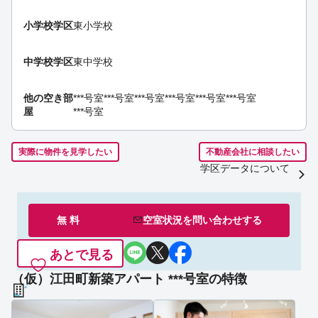
小学校学区
東小学校
中学校学区
東中学校
他の空き部
***号室
***号室
***号室
***号室
***号室
***号室
屋
***号室
実際に物件を見学したい
不動産会社に相談したい
学区データについて
無 料
空室状況を
問い合わせ
する
あとで見る
（仮）江田町新築アパート ***号室の特徴