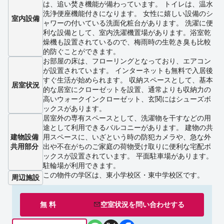
は、追い焚き機能が備わっています。 トイレは、温水
洗浄便座機能付きになります。 女性に嬉しい設備のシ
室内設備
ャワーの付いている洗面化粧台があります。 洗濯に便
利な設備として、室内洗濯機置場があります。浴室乾
燥機も設置されているので、梅雨時の生乾き臭も比較
的防ぐことができます。
お部屋の床は、フローリングとなっており、エアコン
が設置されています。 インターネットも無料で入居後
すぐ生活が始められます。 収納スペースとして、基本
居室状況
的な居室にクローゼットを設置、通常よりも収納力の
高いウォークインクローゼット、玄関にはシューズボ
ックスがあります。
居室外の専有スペースとして、洗濯物を干すなどの用
途として利用できるバルコニーがあります。 建物の共
建物設備
用スペースに、いざという時の防犯カメラや、急な外
共用部分
出や不在がちのご家庭の荷物受け取りに便利な宅配ボ
ックスが設置されています。 平面駐車場があります。
駐輪場が利用できます。
この物件の学区は、東小学校区・東中学校区です。
周辺施設
無 料
空室状況を
問い合わせ
する