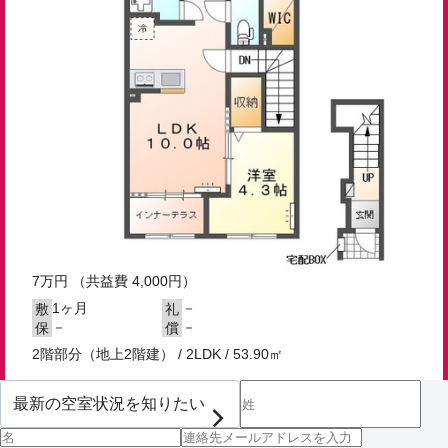
7
万円
（共益費 4,000円）
1ヶ月
－
敷
礼
－
－
保
償
2階部分（地上2階建） / 2LDK / 53.90㎡