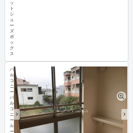
ッ
ト
シ
ュ
ー
ズ
ボ
ッ
ク
ス
バ
ル
コ
ニ
ー
バ
ル
コ
ニ
ー
ル
ー