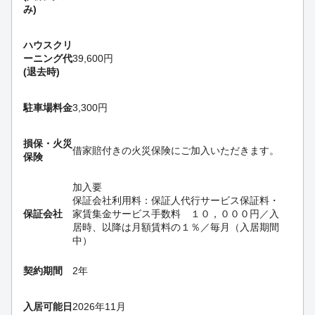
み)
ハウスクリ
ーニング代
39,600円
(退去時)
駐車場料金
3,300円
損保・
火災
借家賠付きの火災保険にご加入いただきます。
保険
加入要
保証会社利用料：保証人代行サービス保証料・
保証会社
家賃集金サービス手数料 １０，０００円／入
居時、以降は月額賃料の１％／毎月（入居期間
中）
契約期間
2年
入居可能日
2026年11月