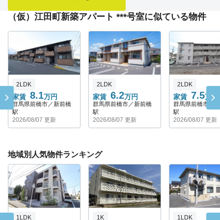
（仮）江田町新築アパート ***号室に似ている物件
2LDK
2LDK
2LDK
8.1
6.2
7.5
家賃
万円
家賃
万円
家賃
万円
群馬県前橋市／新前橋
群馬県前橋市／新前橋
群馬県前橋市／
駅
駅
駅
2026/08/07 更新
2026/08/07 更新
2026/08/07 更新
地域別人気物件ランキング
1LDK
1K
1LDK