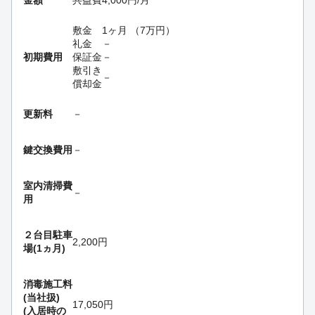
金額
共益費
4,000
円
/月
敷金
1ヶ月
（
7
万円
）
礼金
－
初期費用
保証金
－
敷引き
－
償却金
更新料
－
鍵交換費用
－
室内清掃費
－
用
２台目駐車
2,200円
場(1ヵ月)
消毒施工料
(当社扱)
17,050円
(入居時の