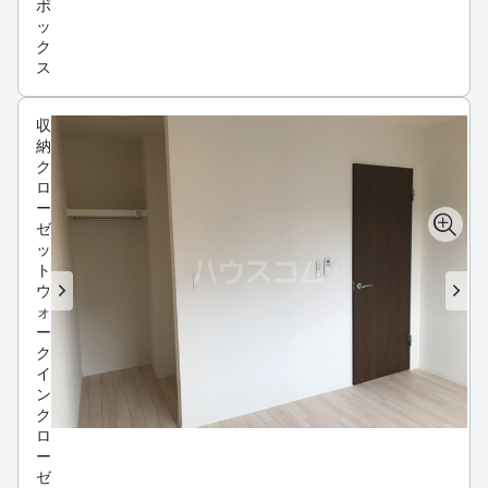
ボ
ッ
ク
ス
収
納
ク
ロ
ー
ゼ
ッ
ト
ウ
ォ
ー
ク
イ
ン
ク
ロ
ー
ゼ