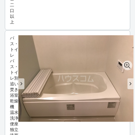
二
口
以
上
バ
ス・
トイ
レ
バ
ス・
トイ
レ別
追い
焚き
浴室
乾燥
機
温水
洗浄
便座
独立