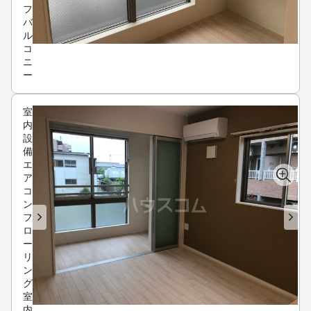
フ
バ
ル
コ
ニ
ー
室
内
設
備
エ
ア
コ
ン
フ
ロ
ー
リ
ン
グ
室
内