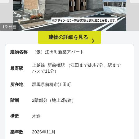
1/2 外観
建物の詳細を見る
建物名称
（仮）江田町新築アパート
上越線
新前橋駅
（江田まで徒歩7分、駅まで
最寄駅
バスで11分）
所在地
群馬県前橋市江田町
階層
2階部分（地上2階建）
構造
木造
築年数
2026年11月