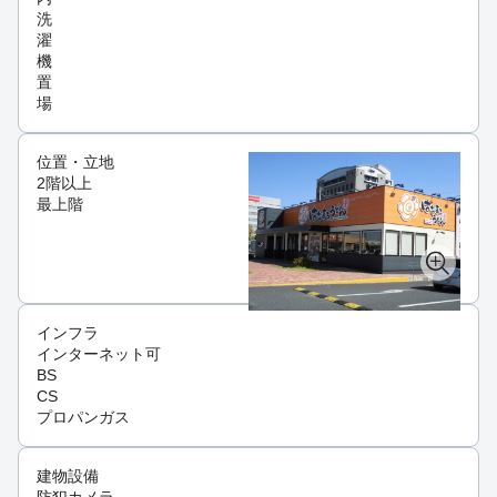
洗
濯
機
置
場
位置・立地
2階以上
最上階
インフラ
インターネット可
BS
CS
プロパンガス
建物設備