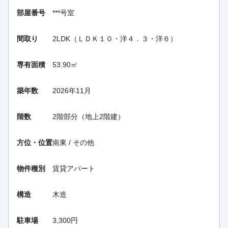
部屋番号
***号室
間取り
2LDK（ＬＤＫ１０・洋４．３・洋６）
専有面積
53.90㎡
築年数
2026年11月
階数
2階部分（地上2階建）
方位・位置
南東 / その他
物件種別
賃貸アパート
構造
木造
駐車場
3,300円