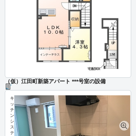
（仮）江田町新築アパート ***号室の設備
キ
ッ
チ
ン
シ
ス
テ