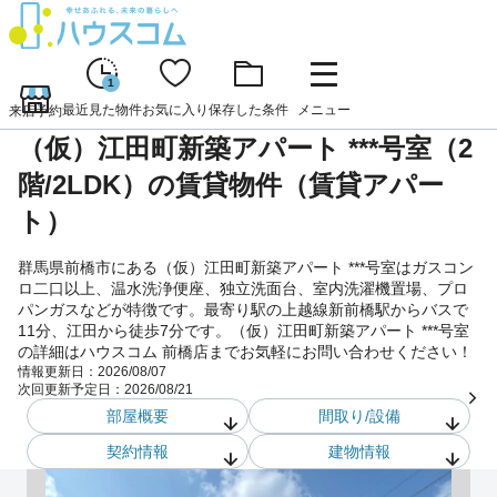
1
最近見た物件
お気に入り
保存した条件
メニュー
来店予約
（仮）江田町新築アパート ***号室（2
階/2LDK）の賃貸物件（賃貸アパー
ト）
群馬県前橋市にある（仮）江田町新築アパート ***号室はガスコン
ロ二口以上、温水洗浄便座、独立洗面台、室内洗濯機置場、プロ
パンガスなどが特徴です。最寄り駅の上越線新前橋駅からバスで
11分、江田から徒歩7分です。（仮）江田町新築アパート ***号室
の詳細はハウスコム 前橋店までお気軽にお問い合わせください！
情報更新日：
2026/08/07
次回更新予定日：
2026/08/21
部屋概要
間取り/設備
契約情報
建物情報