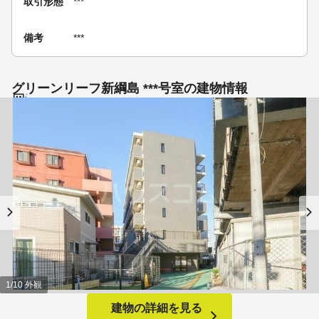
取引形態
***
備考
***
グリーンリーフ新綱島 ***号室の建物情報
1/10 外観
建物の詳細を見る