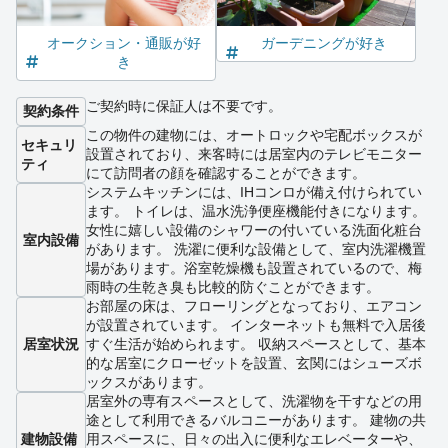
オークション・通販が好
ガーデニングが好き
き
ご契約時に保証人は不要です。
契約条件
この物件の建物には、オートロックや宅配ボックスが
セキュリ
設置されており、来客時には居室内のテレビモニター
ティ
にて訪問者の顔を確認することができます。
システムキッチンには、IHコンロが備え付けられてい
ます。 トイレは、温水洗浄便座機能付きになります。
女性に嬉しい設備のシャワーの付いている洗面化粧台
室内設備
があります。 洗濯に便利な設備として、室内洗濯機置
場があります。浴室乾燥機も設置されているので、梅
雨時の生乾き臭も比較的防ぐことができます。
お部屋の床は、フローリングとなっており、エアコン
が設置されています。 インターネットも無料で入居後
居室状況
すぐ生活が始められます。 収納スペースとして、基本
的な居室にクローゼットを設置、玄関にはシューズボ
ックスがあります。
居室外の専有スペースとして、洗濯物を干すなどの用
途として利用できるバルコニーがあります。 建物の共
建物設備
用スペースに、日々の出入に便利なエレベーターや、