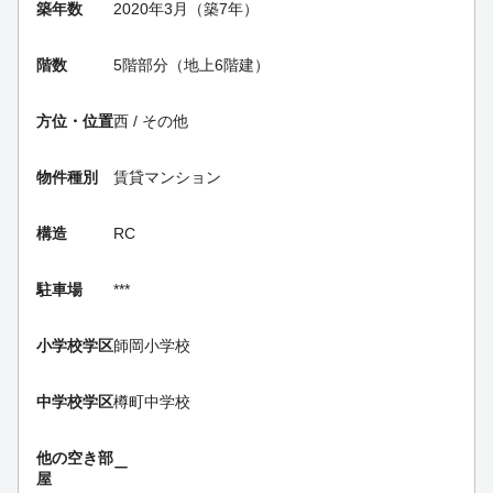
築年数
2020年3月（築7年）
階数
5階部分（地上6階建）
方位・位置
西 / その他
物件種別
賃貸マンション
構造
RC
駐車場
***
小学校学区
師岡小学校
中学校学区
樽町中学校
他の空き部
ー
屋