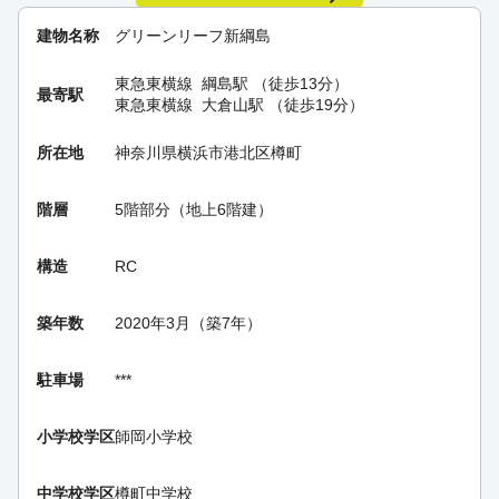
建物名称
グリーンリーフ新綱島
東急東横線
綱島駅
（徒歩13分）
最寄駅
東急東横線
大倉山駅
（徒歩19分）
所在地
神奈川県横浜市港北区樽町
階層
5階部分（地上6階建）
構造
RC
築年数
2020年3月（築7年）
駐車場
***
小学校学区
師岡小学校
中学校学区
樽町中学校