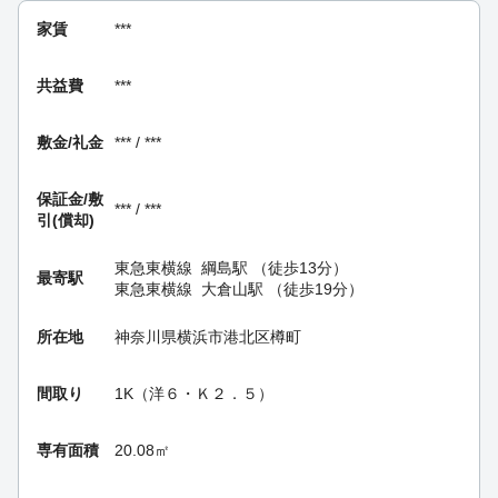
家賃
***
共益費
***
敷金/礼金
*** / ***
保証金/
敷
*** / ***
引(償却)
東急東横線
綱島駅
（徒歩13分）
最寄駅
東急東横線
大倉山駅
（徒歩19分）
所在地
神奈川県横浜市港北区樽町
間取り
1K（洋６・Ｋ２．５）
専有面積
20.08㎡