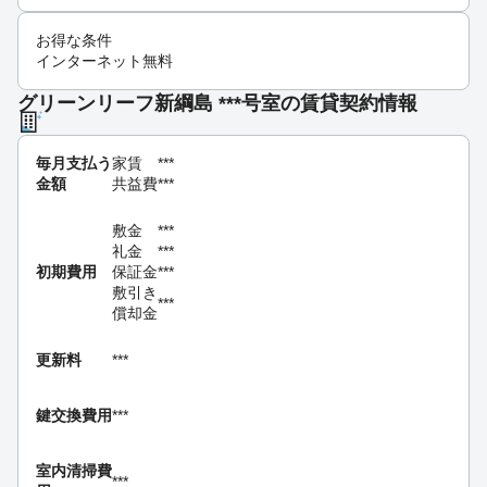
お得な条件
インターネット無料
グリーンリーフ新綱島 ***号室の賃貸契約情報
毎月支払う
家賃
***
金額
共益費
***
敷金
***
礼金
***
初期費用
保証金
***
敷引き
***
償却金
更新料
***
鍵交換費用
***
室内清掃費
***