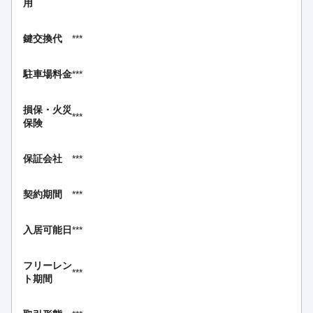
用
鍵交換代
***
駐車場料金
***
損保・
火災
***
保険
保証会社
***
契約期間
***
入居可能日
***
フリーレン
***
ト期間