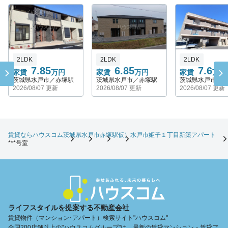
2LDK
2LDK
2LDK
7.85
6.85
7.6
家賃
万円
家賃
万円
家賃
万円
茨城県水戸市／赤塚駅
茨城県水戸市／赤塚駅
茨城県水戸市／
2026/08/07 更新
2026/08/07 更新
2026/08/07 更新
賃貸ならハウスコム
茨城県
水戸市
赤塚駅
仮）水戸市姫子１丁目新築アパート
***号室
ライフスタイルを提案する不動産会社
賃貸物件（マンション･アパート）検索サイト"ハウスコム"
全国200店舗以上の"ハウスコムグループ"は、最新の賃貸マンション・賃貸ア