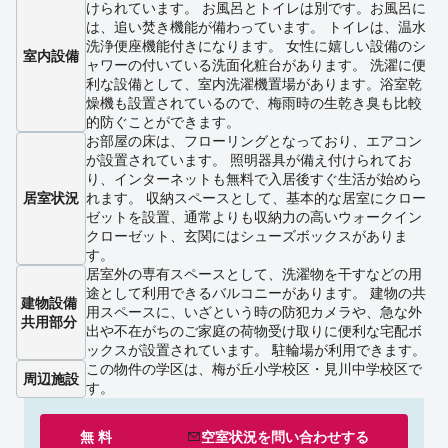
けられています。 お風呂とトイレは別です。お風呂に
は、追い焚き機能が備わっています。 トイレは、温水
洗浄便座機能付きになります。 女性に嬉しい設備のシ
室内設備
ャワーの付いている洗面化粧台があります。 洗濯に便
利な設備として、室内洗濯機置場があります。浴室乾
燥機も設置されているので、梅雨時の生乾き臭も比較
的防ぐことができます。
お部屋の床は、フローリングとなっており、エアコン
が設置されています。 照明器具が備え付けられてお
り、インターネットも無料で入居後すぐ生活が始めら
居室状況
れます。 収納スペースとして、基本的な居室にクロー
ゼットを設置、通常よりも収納力の高いウォークイン
クローゼット、玄関にはシューズボックスがありま
す。
居室外の専有スペースとして、洗濯物を干すなどの用
途として利用できるバルコニーがあります。 建物の共
建物設備
用スペースに、いざという時の防犯カメラや、急な外
共用部分
出や不在がちのご家庭の荷物受け取りに便利な宅配ボ
ックスが設置されています。 駐輪場が利用できます。
この物件の学区は、梅が丘小学校区・見川中学校区で
周辺施設
す。
無 料
空室状況を
問い合わせ
する