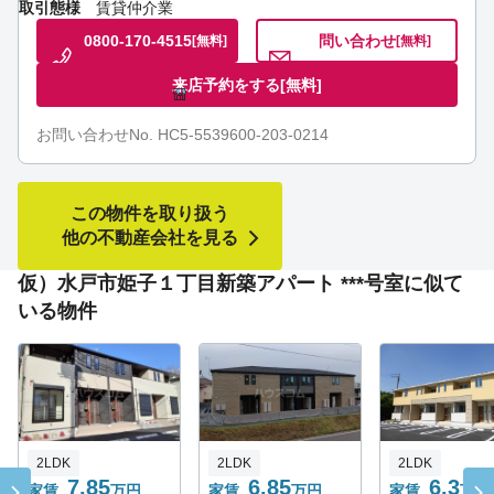
取引態様
賃貸仲介業
0800-170-4515
問い合わせ
[無料]
[無料]
来店予約をする
[無料]
お問い合わせNo. HC5-5539600-203-0214
この物件を取り扱う
他の不動産会社を見る
仮）水戸市姫子１丁目新築アパート ***号室に似て
いる物件
2LDK
2LDK
2LDK
7.85
6.85
6.3
家賃
万円
家賃
万円
家賃
万円