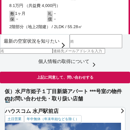
8.1
万円
（共益費 4,000円）
1ヶ月
－
敷
礼
－
－
保
償
2階部分（地上2階建） / 2LDK / 55.28㎡
個人情報の取得について
上記に同意して、問い合わせする
仮）水戸市姫子１丁目新築アパート ***号室の物件
のお問い合わせ先・取り扱い店舗
ハウスコム 水戸駅前店
土日営業
年中無休（年末年始などを除く）