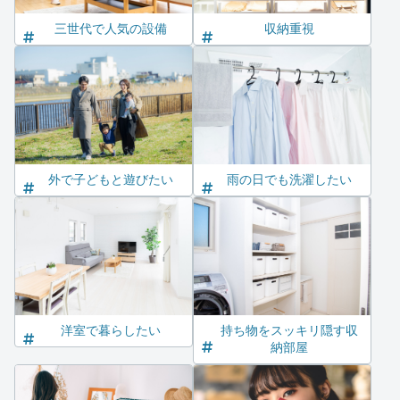
三世代で人気の設備
収納重視
外で子どもと遊びたい
雨の日でも洗濯したい
洋室で暮らしたい
持ち物をスッキリ隠す収
納部屋