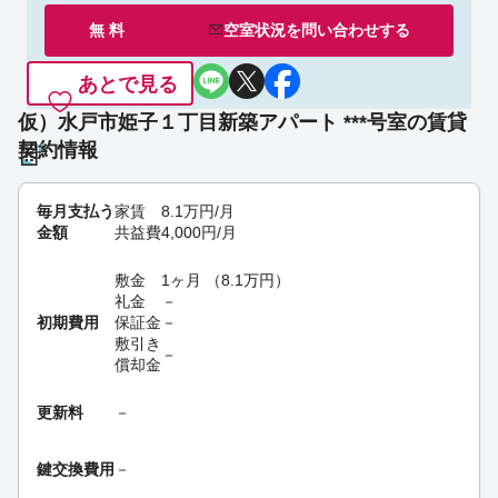
無 料
空室状況を
問い合わせ
する
あとで見る
仮）水戸市姫子１丁目新築アパート ***号室の賃貸
契約情報
毎月支払う
家賃
8.1
万円
/月
金額
共益費
4,000
円
/月
敷金
1ヶ月
（
8.1
万円
）
礼金
－
初期費用
保証金
－
敷引き
－
償却金
更新料
－
鍵交換費用
－