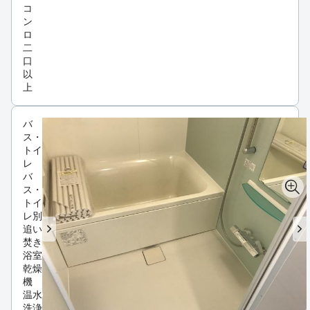
コ
ン
ロ
二
口
以
上
バ
ス・
トイ
レ
バ
ス・
トイ
レ別
追い
焚き
浴室
乾燥
機
温水
洗浄