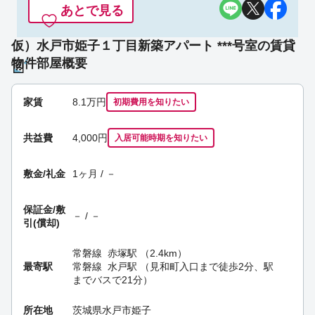
あとで見る
仮）水戸市姫子１丁目新築アパート ***号室の賃貸
物件部屋概要
家賃
8.1
万円
初期費用を
知りたい
共益費
4,000円
入居可能時期
を知りたい
敷金/礼金
1ヶ月 / －
保証金/
敷
－ / －
引(償却)
常磐線
赤塚駅
（2.4km）
最寄駅
常磐線
水戸駅
（見和町入口まで徒歩2分、駅
までバスで21分）
所在地
茨城県水戸市姫子