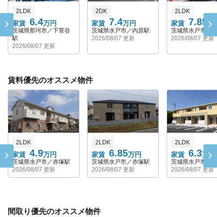
2LDK
2DK
2LDK
6.4
7.4
7.85
家賃
万円
家賃
万円
家賃
万
茨城県那珂市／下菅谷
茨城県水戸市／内原駅
茨城県水戸市／
駅
2026/08/07 更新
2026/08/07 更新
2026/08/07 更新
賃料優先のオススメ物件
2LDK
2LDK
2LDK
4.9
6.85
6.3
家賃
万円
家賃
万円
家賃
万円
茨城県水戸市／赤塚駅
茨城県水戸市／赤塚駅
茨城県水戸市／
2026/08/07 更新
2026/08/07 更新
2026/08/07 更新
間取り優先のオススメ物件