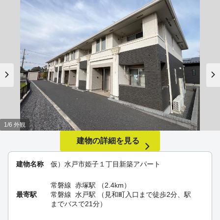
1/6 外観
建物の詳細を見る
建物名称
仮）水戸市姫子１丁目新築アパート
常磐線
赤塚駅
（2.4km）
最寄駅
常磐線
水戸駅
（見和町入口まで徒歩2分、駅
までバスで21分）