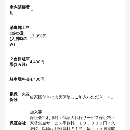
室内清掃費
－
用
消毒施工料
(当社扱)
17,050円
(入居時の
み)
２台目駐車
4,400円
場(1ヵ月)
駐車場料金
4,400円
損保・
火災
借家賠付きの火災保険にご加入いただきます。
保険
加入要
保証会社利用料：保証人代行サービス保証料・
保証会社
家賃集金サービス手数料 １０，０００円／入
居時、以降は月額賃料の１％／毎月（入居期間