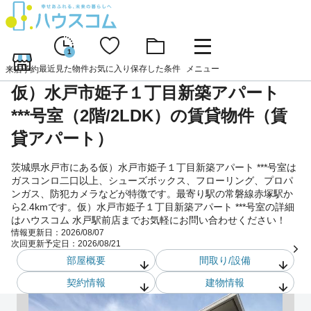
1
最近見た物件
お気に入り
保存した条件
メニュー
来店予約
仮）水戸市姫子１丁目新築アパート
***号室（2階/2LDK）の賃貸物件（賃
貸アパート）
茨城県水戸市にある仮）水戸市姫子１丁目新築アパート ***号室は
ガスコンロ二口以上、シューズボックス、フローリング、プロパ
ンガス、防犯カメラなどが特徴です。最寄り駅の常磐線赤塚駅か
ら2.4kmです。仮）水戸市姫子１丁目新築アパート ***号室の詳細
はハウスコム 水戸駅前店までお気軽にお問い合わせください！
情報更新日：
2026/08/07
次回更新予定日：
2026/08/21
部屋概要
間取り/設備
契約情報
建物情報