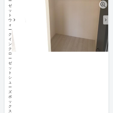
ー
ゼ
ッ
ト
ウ
ォ
ー
ク
イ
ン
ク
ロ
ー
ゼ
ッ
ト
シ
ュ
ー
ズ
ボ
ッ
ク
ス