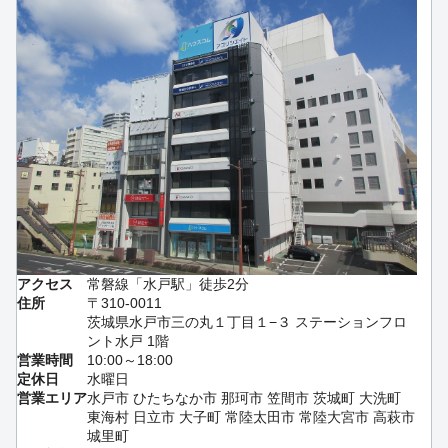
アクセス
常磐線「水戸駅」徒歩2分
住所
〒310-0011
茨城県水戸市三の丸１丁目１−３ ステーションフロ
ント水戸 1階
営業時間
10:00～18:00
定休日
水曜日
営業エリア
水戸市 ひたちなか市 那珂市 笠間市 茨城町 大洗町
東海村 日立市 大子町 常陸太田市 常陸大宮市 高萩市
城里町