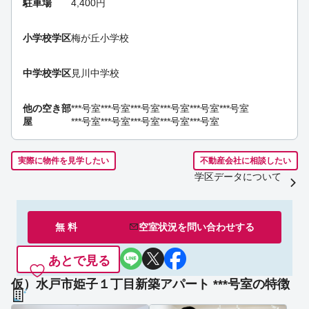
駐車場
4,400円
小学校学区
梅が丘小学校
中学校学区
見川中学校
他の空き部
***号室
***号室
***号室
***号室
***号室
***号室
屋
***号室
***号室
***号室
***号室
***号室
実際に物件を見学したい
不動産会社に相談したい
学区データについて
無 料
空室状況を
問い合わせ
する
あとで見る
仮）水戸市姫子１丁目新築アパート ***号室の特徴