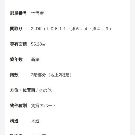
部屋番号
***号室
間取り
2LDK（ＬＤＫ１１・洋６．４・洋４．９）
専有面積
55.28㎡
築年数
新築
階数
2階部分（地上2階建）
方位・位置
西 / その他
物件種別
賃貸アパート
構造
木造