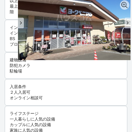
以上
最上
階
インフラ
インターネット可
BS
プロパンガス
建物設備
防犯カメラ
駐輪場
入居条件
２人入居可
オンライン相談可
ライフステージ
一人暮らしに人気の設備
カップルに人気の設備
家族に人気の設備