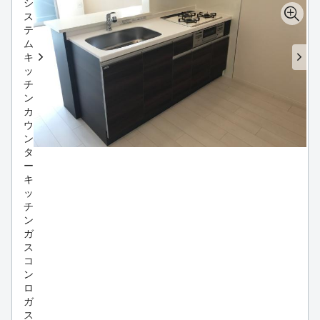
シ
ス
テ
ム
キ
ッ
チ
ン
カ
ウ
ン
タ
ー
キ
ッ
チ
ン
ガ
ス
コ
ン
ロ
ガ
ス