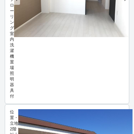
ロ
ー
リ
ン
グ
室
内
洗
濯
機
置
場
照
明
器
具
付
位
置・
立地
2階