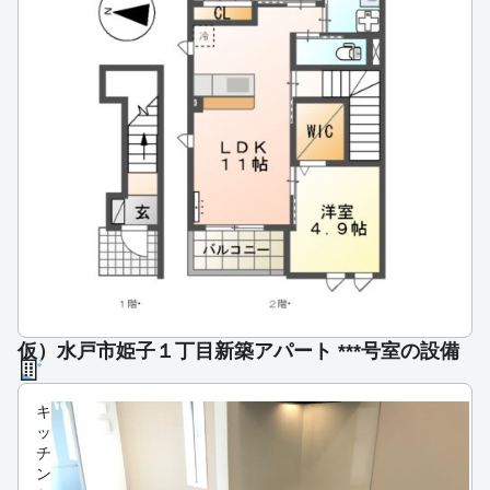
仮）水戸市姫子１丁目新築アパート ***号室の設備
キ
ッ
チ
ン