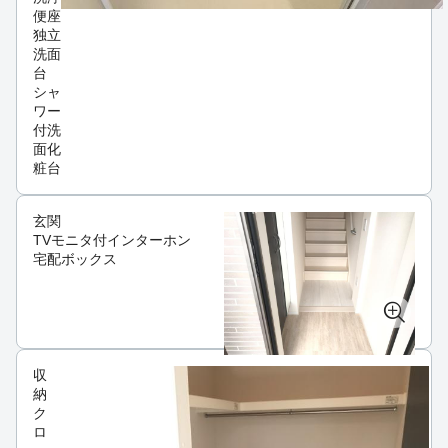
便座
独立
洗面
台
シャ
ワー
付洗
面化
粧台
玄関
TVモニタ付インターホン
宅配ボックス
収
納
ク
ロ