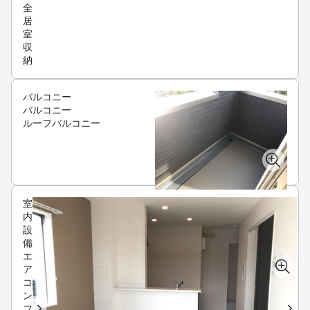
全
居
室
収
納
バルコニー
バルコニー
ルーフバルコニー
室
内
設
備
エ
ア
コ
ン
フ